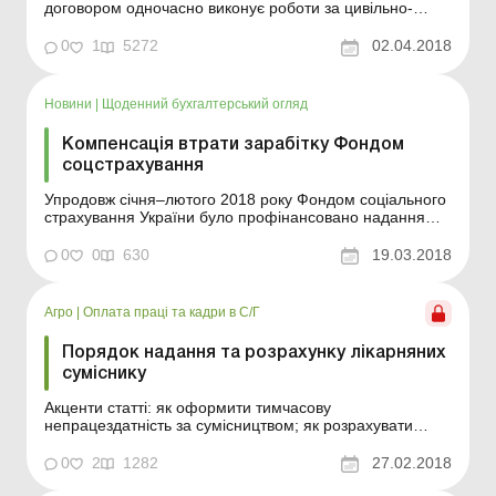
договором одночасно виконує роботи за цивільно-
правовим договором (далі – ЦПД). Чи включатиметься
до розрахунку середньої заробітної плати для
0
1
5272
02.04.2018
обчислення розміру допомоги з тимчасової
непрацездатності дохід за ЦПД, отриманий у
розрахунковому періоді? Відп...
Новини
|
Щоденний бухгалтерський огляд
Компенсація втрати зарабітку Фондом
соцстрахування
Упродовж січня–лютого 2018 року Фондом соціального
страхування України було профінансовано надання
допомоги з тимчасової втрати працездатності за 704
тис. лікарняних листків на загальну тривалість 6 297
0
0
630
19.03.2018
675 днів. Фінансування здійснюється ФССУ своєчасно
та у повному обсязі. «Фонд компен...
Агро
|
Оплата праці та кадри в С/Г
Порядок надання та розрахунку лікарняних
суміснику
Акценти статті: як оформити тимчасову
непрацездатність за сумісництвом; як розрахувати
допомогу з тимчасової непрацездатності за
сумісництвом. Засади роботи за сумісництвом
0
2
1282
27.02.2018
Відповідно до ч. 2 ст. 21 КЗпП працівник має право
реалізувати свої здібності до продуктивної та творчої