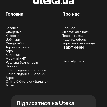
Головна
Про нас
Головна
Про нас
Спецтема
Зв'язатися з нами
Комерція
Техпідтримка
Вебінари
Наші телефони
Спецрозбір
Користувацька угода
Агропорадники
Партнери
Агро
Кадровик
Медичні КНП
Depositphotos
Реальна бухгалтерія
Новини
Online видання «Баланс»
Online видання «Баланс-
Агро»
Online бібліотека «Баланс»
Мітки
Підписатися на Uteka