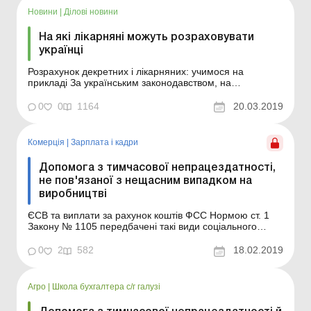
Новини
|
Ділові новини
На які лікарняні можуть розраховувати
українці
Розрахунок декретних і лікарняних: учимося на
прикладі За українським законодавством, на
розрахунок лікарняних українців прямий вплив має
стаж роботи, тобто його коефіцієнт. Раніше Фонд
0
0
1164
20.03.2019
соціального страхування повідомляв, що розмір
допомоги з тимчасової втрати працездатності
збільшився на 31,9%. Ця...
Комерція
|
Зарплата і кадри
Допомога з тимчасової непрацездатності,
не пов'язаної з нещасним випадком на
виробництві
ЄСВ та виплати за рахунок коштів ФСС Нормою ст. 1
Закону № 1105 передбачені такі види соціального
страхування: у зв'язку з тимчасовою непрацездатністю,
від нещасного випадку на виробництві і професійного
0
2
582
18.02.2019
захворювання та медичне страхування. У консультації
йтиметься про тимчасову непрацездатність, не...
Агро
|
Школа бухгалтера с/г галузі