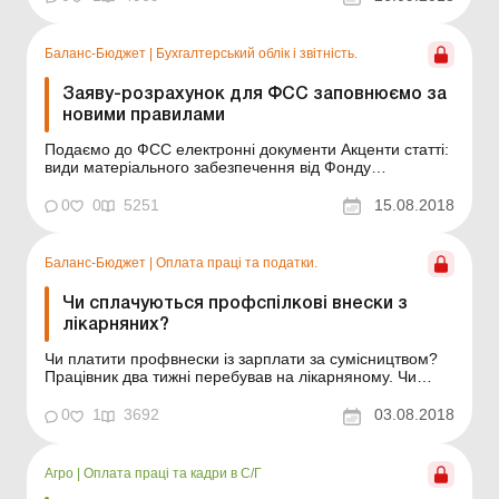
працівника; обчислення страхового стажу в практичних
прикладах. Періоди, що зар...
Баланс-Бюджет
|
Бухгалтерський облік і звітність.
Заяву-розрахунок для ФСС заповнюємо за
новими правилами
Подаємо до ФСС електронні документи Акценти статті:
види матеріального забезпечення від Фонду
соціального страхування (далі – ФСС); порядок
надання роботодавцем заяви-розрахунку для
0
0
5251
15.08.2018
отримання виплат від ФСС; інформування ФСС
роботодавцем щодо проведення виплат; приклад
заповнення заяви-р...
Баланс-Бюджет
|
Оплата праці та податки.
Чи сплачуються профспілкові внески з
лікарняних?
Чи платити профвнески із зарплати за сумісництвом?
Працівник два тижні перебував на лікарняному. Чи
потрібно утримувати профспілкові внески із суми
допомоги по тимчасовій непрацездатності? Яким
0
1
3692
03.08.2018
документом довести факт перебування на лікарняному
в разі зменшення суми внесків, які працівник сплачує
го...
Агро
|
Оплата праці та кадри в С/Г