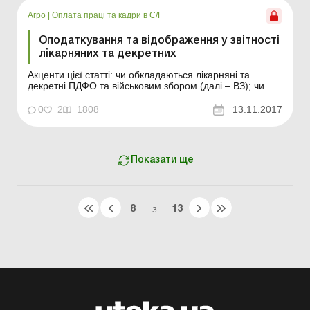
праці шляхом укл...
Агро
|
Оплата праці та кадри в С/Г
Оподаткування та відображення у звітності
лікарняних та декретних
Акценти цієї статті: чи обкладаються лікарняні та
декретні ПДФО та військовим збором (далі – ВЗ); чи
нараховується на лікарняні та декретні ЄСВ; як
відобразити лікарняні та декретні у формі № 1ДФ та
0
2
1808
13.11.2017
Звіті з ЄСВ. Допомога з тимчасової непрацездатності
Відповідно до п. 163.1, 164.1 Податкового ...
Показати ще
8
13
З