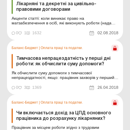
Лікарняні та декретні за цивільно-
правовими договорами
Акценти статті: коли виникає право на
матзабезпечення в осіб, які виконують роботи (надають
послуги) за цивільно-правовими договорами (далі –
ЦПД); якими нормативними актами керуватися для
0
1
1632
02.08.2018
нарахування допомоги по вагітності та пологах і
допомоги з тимчасової непрацездатності; як
визначати...
Баланс-Бюджет
|
Оплата праці та податки.
Тимчасова непрацездатність у перші дні
роботи: як обчислити суму допомоги?
Як обчислити суму допомоги з тимчасової
непрацездатності, якщо: працівник захворів у перший
день роботи в установі; протягом розрахункового
періоду працівник перебував у відпустці без
0
3
1369
26.04.2018
збереження зарплати і захорів на другий день після
виходу з такої відпустки? Насамперед нагадаємо, що
Порядок обчисл...
Баланс-Бюджет
|
Оплата праці та податки.
Чи включається дохід за ЦПД основного
працівника до розрахунку лікарняних?
Працівник за місцем роботи згідно з трудовим