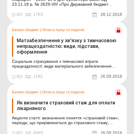
23.11.18 р. № 2629-VIII «Про Державний бюджет
України на 2019 рік» набув чинності 1 січня 2019 року.
Отже, розпочався новий бюджетний і податковий рік, і
0
1
1783
28.12.2018
сьогодні ми з’ясуємо, якими будуть цьогорічні державні
соціальні гарантії та ...
Баланс-Бюджет
|
Оплата праці та податки.
Матзабезпечення у зв'язку з тимчасовою
непрацездатністю: види, підстави,
оформлення
Соціальне страхування з тимчасової втрати
працездатності: види матеріального забезпечення
застрахованих осіб, підстави й умови його надання та
порядок оформлення. Право громадян на матеріальне
0
2
1182
26.09.2018
забезпечення та соціальні послуги зі страхування
Гарантії працюючих громадян щодо їх соціального
захисту, ...
Баланс-Бюджет
|
Оплата праці та податки.
Як визначити страховий стаж для оплати
лікарняного
Акценти статті: визначення поняття «страховий стаж»;
періоди, що прирівнюються до страхового стажу;
періоди, що не включаються до страхового стажу; як
отримати інформацію про трудовий і страховий стаж
0
1
4969
26.09.2018