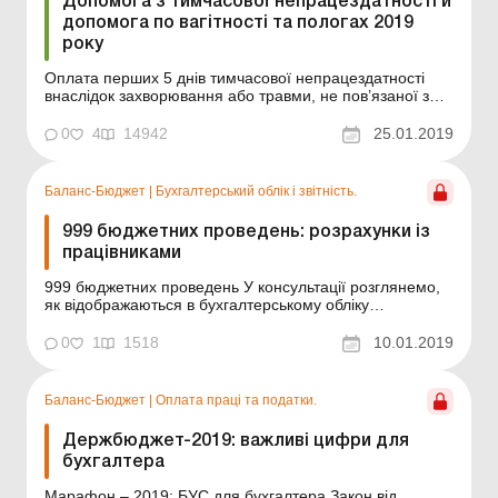
Допомога з тимчасової непрацездатності й
допомога по вагітності та пологах 2019
року
Оплата перших 5 днів тимчасової непрацездатності
внаслідок захворювання або травми, не пов’язаної з
нещасним випадком на виробництві, здійснюється
коштом роботодавця в порядку, установленому
0
4
14942
25.01.2019
Кабміном (абзац другий ч. 2 ст. 22 Закону від 23.09.99
р. № 1105-XIV «Про загальнообов’язко...
Баланс-Бюджет
|
Бухгалтерський облік і звітність.
999 бюджетних проведень: розрахунки із
працівниками
999 бюджетних проведень У консультації розглянемо,
як відображаються в бухгалтерському обліку
господарські операції за розрахунками із працівниками.
Відповідно до НП(С)БОДС 132 «Виплати працівникам»
0
1
1518
10.01.2019
поточні виплати працівникам включають: заробітну
плату згідно з окладами і тарифами, і...
Баланс-Бюджет
|
Оплата праці та податки.
Держбюджет-2019: важливі цифри для
бухгалтера
Марафон – 2019: БУС для бухгалтера Закон від