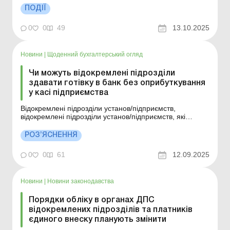
відкритою, прозорою та швидкою; наявність повної та
ПОДІЇ
достовірної інформації в ЄДР про відокремлені
підрозділи. Більше за темою: Хто із роботодавців
0
0
49
13.10.2025
зобов&rsquo...
Новини
|
Щоденний бухгалтерський огляд
Чи можуть відокремлені підрозділи
здавати готівку в банк без оприбуткування
у касі підприємства
Відокремлені підрозділи установ/підприємств,
відокремлені підрозділи установ/підприємств, які
використовують РРО та/або ПРРО, або РК, ведуть
КОРО, мають право здавати готівкову виручку (готівку)
РОЗ’ЯСНЕННЯ
безпосередньо до надавачів платіжних послуг,
комерційних агентів із приймання готівки через
0
0
61
12.09.2025
інкасаторів б...
Новини
|
Новини законодавства
Порядки обліку в органах ДПС
відокремлених підрозділів та платників
єдиного внеску планують змінити