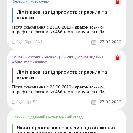
Комерція
|
Розрахунки
Ліміт каси на підприємстві: правила та
нюанси
Після скасування з 23.06.2019 «драконівських»
штрафів за Указом № 436 тема ліміту каси ніби
відійшла на другий план, але вимоги до касової
дисципліни не зникли. Пояснимо, які правила
0
5
1061
27.02.2026
встановлення та дотримання ліміту каси й надалі
передбачає Положення № 148 та на які нюанси варто
звернут...
Online бібліотека «Баланс»
|
Публікації online видання
Бібліотека «Баланс»
Ліміт каси на підприємстві: правила та
нюанси
Після скасування з 23.06.2019 «драконівських»
штрафів за Указом № 436 тема ліміту каси ніби
відійшла на другий план, але вимоги до касової
дисципліни не зникли. Пояснимо, які правила
0
1
59
27.02.2026
встановлення та дотримання ліміту каси й надалі
передбачає Положення № 148 та на які нюанси варто
зверн...
Новини
|
Щоденний бухгалтерський огляд
Який порядок внесення змін до облікових