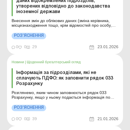
даних відокремлених підрозділів,
утворених відповідно до законодавства
іноземної держави
Внесення змін до облікових даних (зміна керівника,
місцезнаходження тощо, крім відомостей про особу,
відповідальну за ведення податкового обліку)
відокремлених підрозділів юридичних осіб, утворених
РОЗ’ЯСНЕННЯ
відповідно до законодавства іноземної держави,
здійснюється контролюючими органами на підставі
0
0
29
23.01.2026
інформа...
Новини
|
Щоденний бухгалтерський огляд
Інформація за підрозділами, які не
сплачують ПДФО: як заповнити рядок 033
Розрахунку
Розглянемо, яким чином заповнюється рядок 033
Розрахунку, якщо у ньому подається інформація по
декількох підрозділах, не уповноважених нараховувати,
утримувати і сплачувати (перераховувати) ПДФО до
РОЗ’ЯСНЕННЯ
бюджету. Більше за темою: Номенклатура справ
структурного підрозділу: як оформити Як подат...
0
0
39
21.01.2026