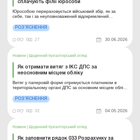
сплачують філії юрособи
Юрособою перераховується військовий збір, як за
себе, так і за неуповноважений відокремлений
підрозділ до бюджету за своїм місцезнаходженням
(реєстрації). Суми військового збору, нараховані
РОЗ’ЯСНЕННЯ
уповноваженим відокремленим підрозділом,
перераховуються до відповідного бюджету за
0
0
27
30.06.2026
місцезнаходженням (реєстра...
Новини
|
Щоденний бухгалтерський огляд
Як отримати витяг з ІКС ДПС за
неосновним місцем обліку
Витяг у паперовій формі отримується платником в
територіальному органі ДПС за основним місцем обліку
не раніше п’ятого робочого дня після дати прийняття
Запиту територіальним органом ДПС. Більше
РОЗ’ЯСНЕННЯ
за темою: Як подати додаток 4ДФ за відокремлений
підрозділ Відокремлений підрозділ і ф...
0
0
32
04.05.2026
Новини
|
Щоденний бухгалтерський огляд
Як заповнити рядок 033 Розрахунку за