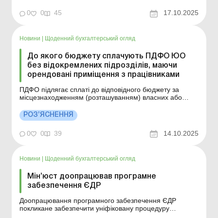
заробітної плати найманих працівників такого
підрозділу, здійснюється до бюджету за новим
0
0
45
17.10.2025
місцезнаходженн...
Новини
|
Щоденний бухгалтерський огляд
До якого бюджету сплачують ПДФО ЮО
без відокремлених підрозділів, маючи
орендовані приміщення з працівниками
ПДФО підлягає сплаті до відповідного бюджету за
місцезнаходженням (розташуванням) власних або
орендованих приміщень (будівель) в різних регіонах
України, в яких працюють наймані працівники такої
РОЗ’ЯСНЕННЯ
юридичної особи, незважаючи на відсутність у неї
відокремлених структурних підрозділів. Більше за
0
0
39
14.10.2025
темою: ...
Новини
|
Щоденний бухгалтерський огляд
Мін’юст доопрацював програмне
забезпечення ЄДР
Доопрацювання програмного забезпечення ЄДР
покликане забезпечити уніфіковану процедуру
державної реєстрації відокремлених підрозділів, яка є