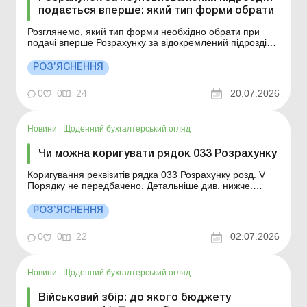
подається вперше: який тип форми обрати
Розглянемо, який тип форми необхідно обрати при
подачі вперше Розрахунку за відокремлений підрозділ,
неуповноважений сплачувати ПДФО, на якому
працюють наймані працівники. Більше за темою: День
РОЗ’ЯСНЕННЯ
бухгалтера з Uteka: головні обліково-податкові зміни
липня – 2026! Який тип форми необхідно обрати ...
0
0
24
20.07.2026
Новини
|
Щоденний бухгалтерський огляд
Чи можна коригувати рядок 033 Розрахунку
Коригування реквізитів рядка 033 Розрахунку розд. V
Порядку не передбачено. Детальніше див. нижче.
Більше за темою: Номенклатура справ структурного
підрозділу: як оформити Як подати додаток 4ДФ за
РОЗ’ЯСНЕННЯ
відокремлений підрозділ Відокремлений підрозділ і
форма № 20-ОПП: різні ситуації Чи передбачено...
0
0
22
02.07.2026
Новини
|
Щоденний бухгалтерський огляд
Військовий збір: до якого бюджету