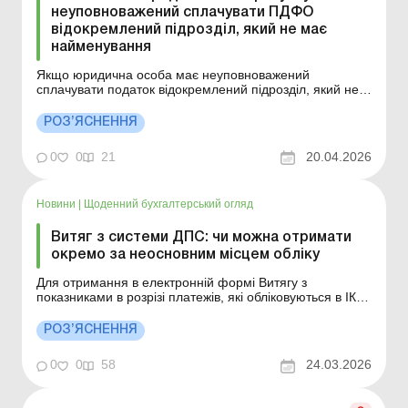
неуповноважений сплачувати ПДФО
відокремлений підрозділ, який не має
найменування
Якщо юридична особа має неуповноважений
сплачувати податок відокремлений підрозділ, який не
має найменування, то у рядку 033 заголовної частини
Розрахунку зазначається назва підприємства та тип
РОЗ’ЯСНЕННЯ
об’єкта (магазин, кіоск, склад), за яким знаходиться
відокремлений підрозділ, та адреса його місцезн...
0
0
21
20.04.2026
Новини
|
Щоденний бухгалтерський огляд
Витяг з системи ДПС: чи можна отримати
окремо за неосновним місцем обліку
Для отримання в електронній формі Витягу з
показниками в розрізі платежів, які обліковуються в ІКС
ДПС, платнику або його відокремленому підрозділу
необхідно подати через приватну частину
РОЗ’ЯСНЕННЯ
Електронного кабінету до ТО ДПС за їх основним
місцем обліку Запит щодо отримання Витягу.
0
0
58
24.03.2026
Детальніше див. нижче....