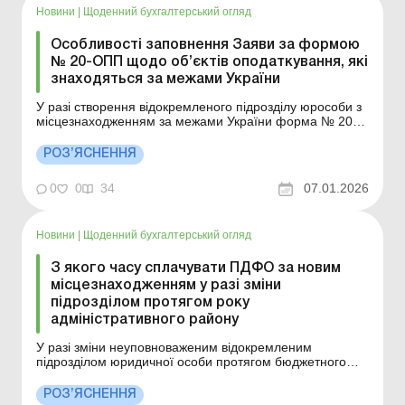
Новини
|
Щоденний бухгалтерський огляд
Особливості заповнення Заяви за формою
№ 20-ОПП щодо об’єктів оподаткування, які
знаходяться за межами України
У разі створення відокремленого підрозділу юрособи з
місцезнаходженням за межами України форма № 20-
ОПП подається юрособою протягом 10 робочих днів
після створення, реєстрації такого підрозділу до
РОЗ’ЯСНЕННЯ
контролюючого органу за основним місцем обліку
юрособи у паперовій формі. Для відокремленого
0
0
34
07.01.2026
підрозділу...
Новини
|
Щоденний бухгалтерський огляд
З якого часу сплачувати ПДФО за новим
місцезнаходженням у разі зміни
підрозділом протягом року
адміністративного району
У разі зміни неуповноваженим відокремленим
підрозділом юридичної особи протягом бюджетного
року місцезнаходження, пов’язаного зі зміною
адміністративного району, сплата ПДФО, утриманого із
РОЗ’ЯСНЕННЯ