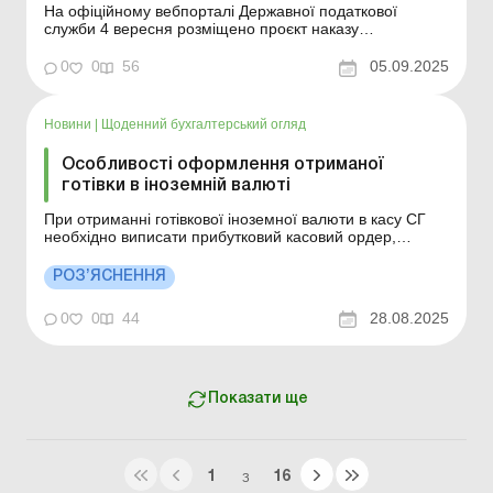
На офіційному вебпорталі Державної податкової
служби 4 вересня розміщено проєкт наказу
Міністерства фінансів України «Про внесення змін до
наказу Міністерства фінансів України від 24 листопада
0
0
56
05.09.2025
2014 року № 1162» (далі – проєкт наказу). Проєкт
наказу розроблений з метою привед...
Новини
|
Щоденний бухгалтерський огляд
Особливості оформлення отриманої
готівки в іноземній валюті
При отриманні готівкової іноземної валюти в касу СГ
необхідно виписати прибутковий касовий ордер,
відривна квитанція якого передається особі, що
вносить валюту. Такий прибутковий касовий ордер
РОЗ’ЯСНЕННЯ
потрібно зареєструвати в Журналі. Водночас дані про
отриману готівкову іноземну валюту та її еквівалент у
0
0
44
28.08.2025
н...
Показати ще
1
16
З