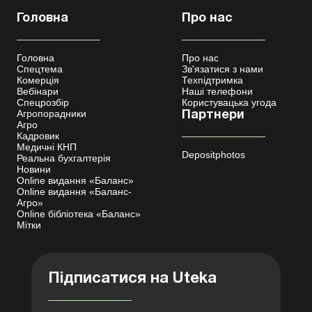
Головна
Про нас
Головна
Про нас
Спецтема
Зв'язатися з нами
Комерція
Техпідтримка
Вебінари
Наші телефони
Спецрозбір
Користувацька угода
Агропорадники
Партнери
Агро
Кадровик
Медичні КНП
Depositphotos
Реальна бухгалтерія
Новини
Online видання «Баланс»
Online видання «Баланс-
Агро»
Online бібліотека «Баланс»
Мітки
Підписатися на Uteka