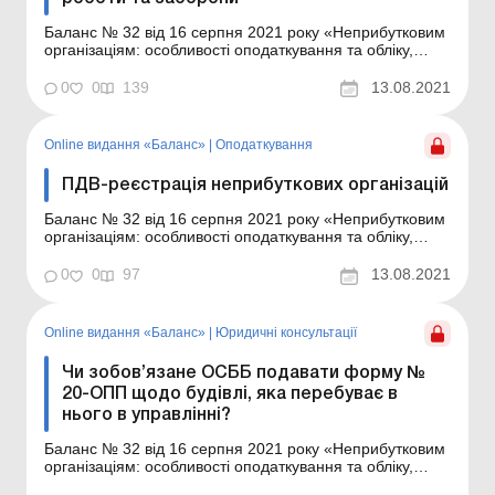
Баланс № 32 від 16 серпня 2021 року «Неприбутковим
організаціям: особливості оподаткування та обліку,
нюанси для ОСББ» Які питання розглянемо в
консультації: чи може неприбуткова організація
0
0
139
13.08.2021
займатися підприємницькою діяльністю; які є
обмеження за джерелами доходів; чи потрібно скл...
Online видання «Баланс»
|
Оподаткування
ПДВ-реєстрація неприбуткових організацій
Баланс № 32 від 16 серпня 2021 року «Неприбутковим
організаціям: особливості оподаткування та обліку,
нюанси для ОСББ» Що ми розглянемо у статті: за яких
умов неприбуткова організація повинна або може стати
0
0
97
13.08.2021
платником ПДВ; які операції слід ураховувати при
обчисленні критерію в 1 млн...
Online видання «Баланс»
|
Юридичні консультації
Чи зобов’язане ОСББ подавати форму №
20-ОПП щодо будівлі, яка перебуває в
нього в управлінні?
Баланс № 32 від 16 серпня 2021 року «Неприбутковим
організаціям: особливості оподаткування та обліку,
нюанси для ОСББ» Запитання – відповіді Об’єднання