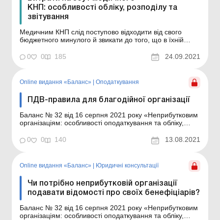
КНП: особливості обліку, розподілу та
звітування
Медичним КНП слід поступово відходити від свого
бюджетного минулого й звикати до того, що в їхній
діяльності можуть бути витрати, пов’язані з реалізацією
(збутом) послуг. Звісно, насамперед це стосується
0
0
185
24.09.2021
надання платних послуг. Хоча, враховуючи що,
наприклад, пацієнт сам обирає собі сімейного ...
Online видання «Баланс»
|
Оподаткування
ПДВ-правила для благодійної організації
Баланс № 32 від 16 серпня 2021 року «Неприбутковим
організаціям: особливості оподаткування та обліку,
нюанси для ОСББ» Що ми розглянемо: за яких умов
операції з надання благодійної (у т. ч. гуманітарної)
0
0
140
13.08.2021
допомоги звільняються від обкладення ПДВ; у яких
випадках благодійній організа...
Online видання «Баланс»
|
Юридичні консультації
Чи потрібно неприбутковій організації
подавати відомості про своїх бенефіціарів?
Баланс № 32 від 16 серпня 2021 року «Неприбутковим
організаціям: особливості оподаткування та обліку,