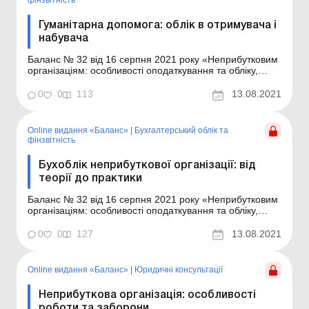
фінзвітність
Гуманітарна допомога: облік в отримувача і
набувача
Баланс № 32 від 16 серпня 2021 року «Неприбутковим
організаціям: особливості оподаткування та обліку,
нюанси для ОСББ» На які запитання ми відповімо у
статті: що таке гуманітарна допомога, хто є її
0
0
113
13.08.2021
отримувачем і набувачем; які особливості
бухгалтерського та податкового обліку операц...
Online видання «Баланс»
|
Бухгалтерський облік та
фінзвітність
Бухоблік неприбуткової організації: від
теорії до практики
Баланс № 32 від 16 серпня 2021 року «Неприбутковим
організаціям: особливості оподаткування та обліку,
нюанси для ОСББ» На практичних прикладах ми
розглянемо: як неприбутковій організації обліковувати
0
0
127
13.08.2021
доходи у вигляді різних надходжень; як відобразити
свої витрати. Особливості облік...
Online видання «Баланс»
|
Юридичні консультації
Неприбуткова організація: особливості
роботи та заборони