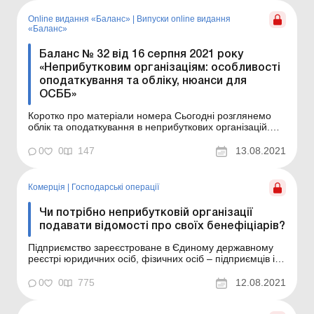
Обставини справи ...
Online видання «Баланс»
|
Випуски online видання
«Баланс»
Баланс № 32 від 16 серпня 2021 року
«Неприбутковим організаціям: особливості
оподаткування та обліку, нюанси для
ОСББ»
Коротко про матеріали номера Сьогодні розглянемо
облік та оподаткування в неприбуткових організацій.
Конкретні теми консультацій ми обирали, орієнтуючись
на запитання, які надходять від наших передплатників
0
0
147
13.08.2021
– неприбуткових організацій на консультаційну лінію.
Отже, тематика для неприбуткових...
Комерція
|
Господарські операції
Чи потрібно неприбутковій організації
подавати відомості про своїх бенефіціарів?
Підприємство зареєстроване в Єдиному державному
реєстрі юридичних осіб, фізичних осіб – підприємців і
громадських формувань (далі – ЄДР) у 2019 році і
включене до Реєстру неприбуткових установ та
0
0
775
12.08.2021
організацій. Чи зобов’язане таке підприємство
подавати держреєстратору інформацію про ...