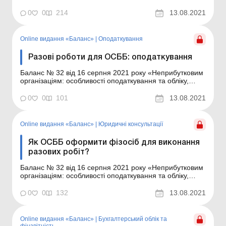
нюанси для ОСББ» Запитання – відповіді Підприємство
зареєстроване в Єдиному державному реєстрі
0
0
214
13.08.2021
юридичних осіб, фізичних осіб – підприємців і
громадських формувань (далі &nd...
Online видання «Баланс»
|
Оподаткування
Разові роботи для ОСББ: оподаткування
Баланс № 32 від 16 серпня 2021 року «Неприбутковим
організаціям: особливості оподаткування та обліку,
нюанси для ОСББ» Що ми розглянемо у статті?
Порядок оподаткування виплат фізособі за виконання
0
0
101
13.08.2021
разових робіт для ОСББ, коли ці роботи виконуються:
за строковим трудовим договором; з...
Online видання «Баланс»
|
Юридичні консультації
Як ОСББ оформити фізосіб для виконання
разових робіт?
Баланс № 32 від 16 серпня 2021 року «Неприбутковим
організаціям: особливості оподаткування та обліку,
нюанси для ОСББ» Запитання – відповіді В об’єднання
співвласників багатоквартирного будинку (далі – ОСББ)
0
0
132
13.08.2021
є необхідність регулярно залучати фізосіб для
виконання тих ...
Online видання «Баланс»
|
Бухгалтерський облік та