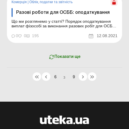
Комерція
|
Облік, податки та звiтнiсть
Разові роботи для ОСББ: оподаткування
Що ми розглянемо у статті? Порядок оподаткування
виплат фізособі за виконання разових робіт для ОСББ,
коли ці роботи виконуються: за строковим трудовим
договором; за цивільно-правовим договором (далі –
0
0
195
12.08.2021
ЦПД). Детально про оформлення ОСББ таких
договорів із фізособами читайте у «Як ...
Показати ще
6
9
З