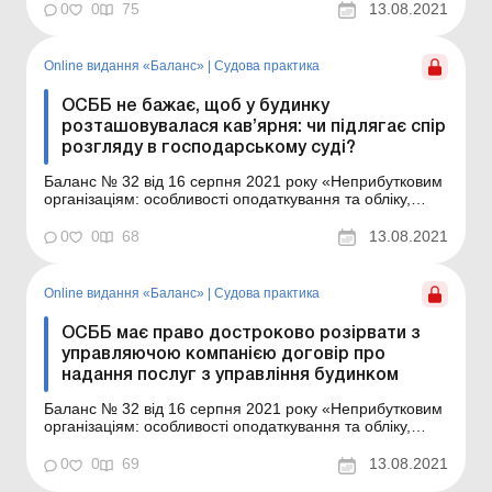
співвласників багатоквартирного будинку (далі – ОСББ)
0
0
75
13.08.2021
було створене кілька років тому. Зараз виникло
запитання, а чи...
Online видання «Баланс»
|
Судова практика
ОСББ не бажає, щоб у будинку
розташовувалася кав’ярня: чи підлягає спір
розгляду в господарському суді?
Баланс № 32 від 16 серпня 2021 року «Неприбутковим
організаціям: особливості оподаткування та обліку,
нюанси для ОСББ» Сторони спору Позивач –
об’єднання співвласників багатоквартирного будинку
0
0
68
13.08.2021
(далі – ОСББ); відповідачі – фізособа-підприємець і
фізособа –...
Online видання «Баланс»
|
Судова практика
ОСББ має право достроково розірвати з
управляючою компанією договір про
надання послуг з управління будинком
Баланс № 32 від 16 серпня 2021 року «Неприбутковим
організаціям: особливості оподаткування та обліку,
нюанси для ОСББ» Сторони спору Позивач –
об’єднання співвласників багатоквартирного будинку
0
0
69
13.08.2021
(далі – ОСББ); відповідач – управляюча компанія.