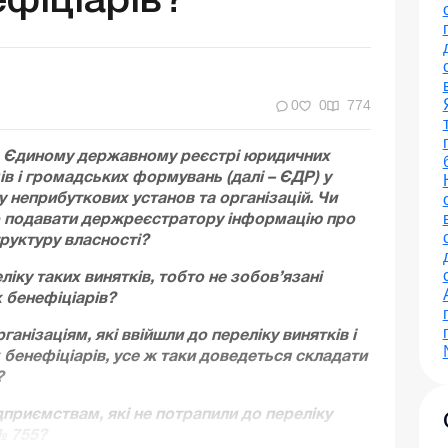
ефіціарів?
0
0
774
в Єдиному державному реєстрі юридичних
ців і громадських формувань (далі – ЄДР) у
у неприбуткових установ та організацій. Чи
о подавати держреєстратору інформацію про
труктуру власності?
іку таких винятків, тобто не зобов’язані
 бенефіціарів?
анізаціям, які ввійшли до переліку винятків і
 бенефіціарів, усе ж таки доведеться складати
?
приємствам, які не потрапили до переліку
 № 755?