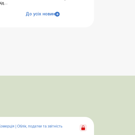
ід...
До усіх новин
Комерція
|
Облік, податки та звiтнiсть