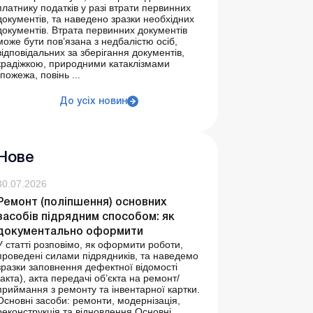
платнику податків у разі втрати первинних
документів, та наведено зразки необхідних
документів. Втрата первинних документів
може бути пов’язана з недбалістю осіб,
відповідальних за зберігання документів,
крадіжкою, природними катаклізмами
(пожежа, повінь ...
До усіх новин
Нове
30.07.2026
Ремонт (поліпшення) основних
засобів підрядним способом: як
документально оформити
У статті розповімо, як оформити роботи,
проведені силами підрядників, та наведемо
зразки заповнення дефектної відомості
(акта), акта передачі об’єкта на ремонт/
приймання з ремонту та інвентарної картки.
Основні засоби: ремонти, модернізація,
реконструкція та відновлення Основні