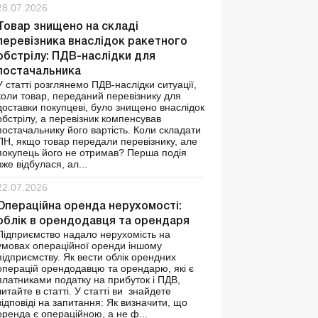
28.07.2026
Товар знищено на складі
перевізника внаслідок ракетного
обстрілу: ПДВ-наслідки для
постачальника
У статті розглянемо ПДВ-наслідки ситуації,
коли товар, переданий перевізнику для
доставки покупцеві, було знищено внаслідок
обстрілу, а перевізник компенсував
постачальнику його вартість. Коли складати
ПН, якщо товар передали перевізнику, але
покупець його не отримав? Перша подія
вже відбулася, ал...
22.07.2026
Операційна оренда нерухомості:
облік в орендодавця та орендаря
Підприємство надало нерухомість на
умовах операційної оренди іншому
підприємству. Як вести облік орендних
операцій орендодавцю та орендарю, які є
платниками податку на прибуток і ПДВ,
читайте в статті. У статті ви знайдете
відповіді на запитання: Як визначити, що
оренда є операційною, а не ф...