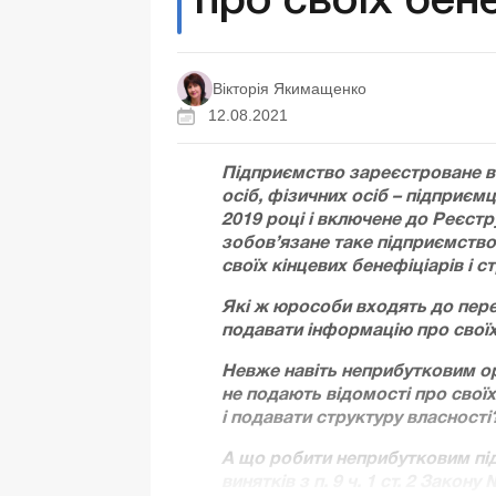
про своїх бен
Вікторія Якимащенко
12.08.2021
Підприємство зареєстроване 
осіб, фізичних осіб – підприєм
2019 році і включене до Реєстр
зобов’язане таке підприємств
своїх кінцевих бенефіціарів і с
Які ж юрособи входять до перел
подавати інформацію про своїх
Невже навіть неприбутковим орг
не подають відомості про своїх
і подавати структуру власності
А що робити неприбутковим під
винятків з п. 9 ч. 1 ст. 2 Закону