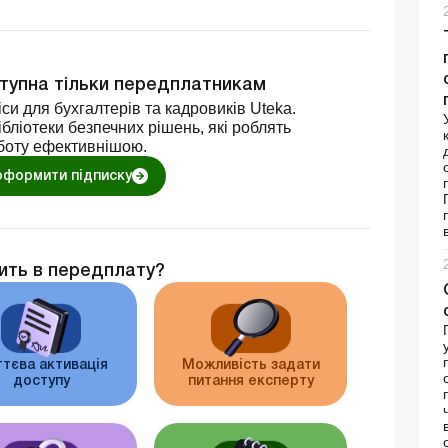
ступна тільки передплатникам
си для бухгалтерів та кадровиків Uteka.
бліотеки безпечних рішень, які роблять
боту ефективнішою.
оформити підписку
ить в передплату?
тєва активація
Можливість задати
доступу
питання експерту