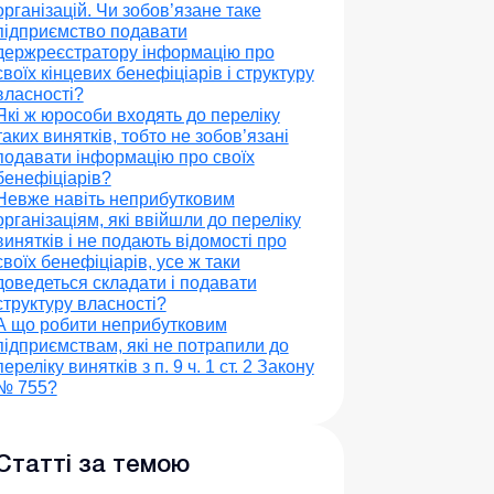
організацій. Чи зобов’язане таке
підприємство подавати
держреєстратору інформацію про
своїх кінцевих бенефіціарів і структуру
власності?
Які ж юрособи входять до переліку
таких винятків, тобто не зобов’язані
подавати інформацію про своїх
бенефіціарів?
Невже навіть неприбутковим
організаціям, які ввійшли до переліку
винятків і не подають відомості про
своїх бенефіціарів, усе ж таки
доведеться складати і подавати
структуру власності?
А що робити неприбутковим
підприємствам, які не потрапили до
переліку винятків з п. 9 ч. 1 ст. 2 Закону
№ 755?
Статті за темою