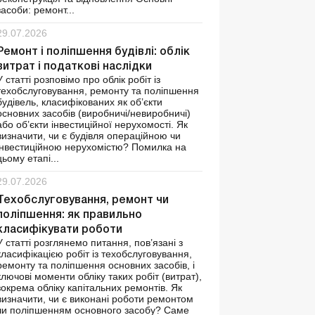
засоби: ремонт...
29.07.2026
Ремонт і поліпшення будівлі: облік
витрат і податкові наслідки
У статті розповімо про облік робіт із
техобслуговування, ремонту та поліпшення
будівель, класифікованих як об’єкти
основних засобів (виробничі/невиробничі)
або об’єкти інвестиційної нерухомості. Як
визначити, чи є будівля операційною чи
інвестиційною нерухомістю? Помилка на
цьому етапі...
29.07.2026
Техобслуговування, ремонт чи
поліпшення: як правильно
класифікувати роботи
У статті розглянемо питання, пов’язані з
класифікацією робіт із техобслуговування,
ремонту та поліпшення основних засобів, і
ключові моменти обліку таких робіт (витрат),
зокрема обліку капітальних ремонтів. Як
визначити, чи є виконані роботи ремонтом
чи поліпшенням основного засобу? Саме