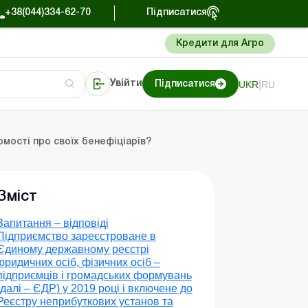
+38(044)334-62-70
Підписатися
Кредити для Агро
|
UKR
RU
Увійти
Підписатися
сто про облік
Портал Баланс-Бюджет
омості про своїх бенефіціарів?
Зміст
Запитання – відповіді
Підприємство зареєстроване в
Єдиному державному реєстрі
юридичних осіб, фізичних осіб –
підприємців і громадських формувань
(далі – ЄДР) у 2019 році і включене до
Реєстру неприбуткових установ та