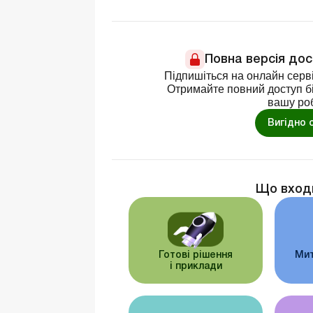
Повна версія до
Підпишіться на онлайн серві
Отримайте повний доступ бі
вашу ро
Вигідно 
Що вход
Готові рішення
Мит
і приклади