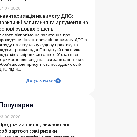
17.07.2026
Інвентаризація на вимогу ДПС:
практичні запитання та аргументи на
основі судових рішень
У статті відповімо на запитання про
проведення інвентаризації на вимогу ДПС з
огляду на актуальну судову практику та
надамо рекомендації щодо дій платника
податків у спірних ситуаціях. У статті ви
отримаєте відповіді на такі запитання: чи є
обов’язковою присутність посадових осіб
ДПС під ч...
До усіх новин
Популярне
23.06.2026
Продаж за ціною, нижчою від
собівартості: які ризики