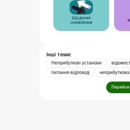
Щоденні
е
оновлення
Інші теми:
Неприбуткові установи
відомост
питання-відповіді
неприбуткова 
Перейти 