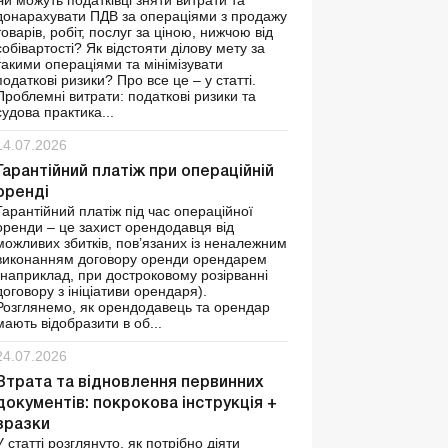
Чи можуть податківці зняти витрати та
донарахувати ПДВ за операціями з продажу
товарів, робіт, послуг за ціною, нижчою від
собівартості? Як відстояти ділову мету за
такими операціями та мінімізувати
податкові ризики? Про все це – у статті.
Проблемні витрати: податкові ризики та
судова практика...
14.07.2026
Гарантійний платіж при операційній
оренді
Гарантійний платіж під час операційної
оренди – це захист орендодавця від
можливих збитків, пов’язаних із неналежним
виконанням договору оренди орендарем
(наприклад, при достроковому розірванні
договору з ініціативи орендаря).
Розглянемо, як орендодавець та орендар
мають відобразити в об...
24.07.2026
Втрата та відновлення первинних
документів: покрокова інструкція +
зразки
У статті розглянуто, як потрібно діяти