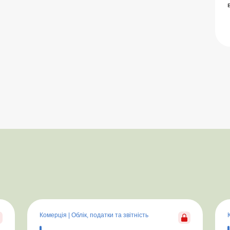
в
Комерція
|
Облік, податки та звiтнiсть