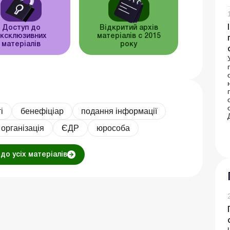
Доступ до
Відкритий архів
ксклюзивних
матеріалів c 2015
матеріалів
року
і
бенефiцiар
подання інформації
організація
ЄДР
юрособа
до усіх матеріалів