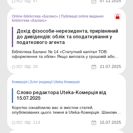
0
0
57
07.11.2025
Роялті на к...
Online бібліотека «Баланс»
|
Публікації online видання
Бібліотека «Баланс»
Дохід фізособи-нерезидента, прирівняний
до дивідендів: облік та оподаткування у
податкового агента
Бібліотека Баланс № 14 «Статутний капітал ТОВ:
оформлення та облік» Якщо виплата у грошовій або
негрошовій формі, здійснена товариством учаснику-
нерезиденту, який виходить, призводить до зменшення
0
0
28
21.07.2025
нерозподіленого прибутку цього товариства, то йдеться
про платіж, прирівняний до дивіденді...
Комерція
|
Блог редакції Uteka-Комерція
Слово редактора Uteka-Комерція від
15.07.2025
Коротко ознайомлю вас зі змістом статей,
опублікованих цього тижня в Uteka-Комерція. Шановні
колеги! Цього тижня в Uteka-Комерція ми, як завжди,
розглянули низку актуальних питань. Рекламні послуги
0
0
114
15.07.2025
в Інтернеті від нерезидента: коли виникає обов’язок
сплачувати ПДВ? Як відомо, суб’єкти ...