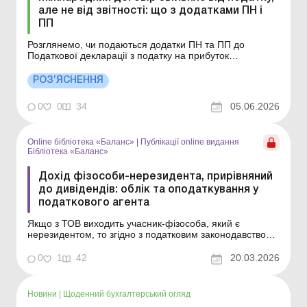
але не від звітності: що з додатками ПН і
ПП
Розглянемо, чи подаються додатки ПН та ПП до
Податкової декларації з податку на прибуток
підприємств при виплаті доходів нерезиденту, якщо
згідно із міжнародним договором про уникнення
РОЗ’ЯСНЕННЯ
подвійного оподаткування податок на доходи
нерезидента з джерелом його походження з України не
0
0
34
05.06.2026
сплачується або спла...
Online бібліотека «Баланс»
|
Публікації online видання
Бібліотека «Баланс»
Дохід фізособи-нерезидента, прирівняний
до дивідендів: облік та оподаткування у
податкового агента
Якщо з ТОВ виходить учасник-фізособа, який є
нерезидентом, то згідно з податковим законодавством
виплата йому частки в грошовій або негрошовій формі
прирівнюється до дивідендів. У статті зупинимося
0
1
42
20.03.2026
докладніше на податкових наслідках такої виплати.
Бібліотека Баланс № 5 «Дивіденди: інструкція...
Новини
|
Щоденний бухгалтерський огляд