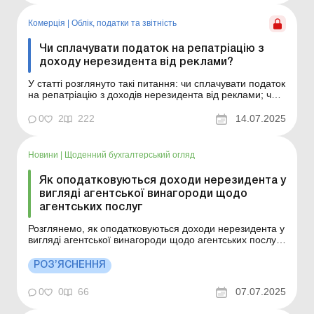
комунальної або державної власності: можливість і н...
Комерція
|
Облік, податки та звiтнiсть
Чи сплачувати податок на репатріацію з
доходу нерезидента від реклами?
У статті розглянуто такі питання: чи сплачувати податок
на репатріацію з доходів нерезидента від реклами; чи
потрібно буде виправити помилку минулих періодів
щодо оподаткування нерезидентського доходу від
0
2
222
14.07.2025
реклами; як це зробити, якщо в додатку ПН уже немає
відповідного рядка. Суть проблеми. Додаток ...
Новини
|
Щоденний бухгалтерський огляд
Як оподатковуються доходи нерезидента у
вигляді агентської винагороди щодо
агентських послуг
Розглянемо, як оподатковуються доходи нерезидента у
вигляді агентської винагороди щодо агентських послуг,
у тому числі компенсація понесених агентом-
нерезидентом витрат в межах виконання агентського
РОЗ’ЯСНЕННЯ
договору? Більше за темою: Придбання послуг у
нерезидента неплатниками ПДВ: заповнюємо
0
0
66
07.07.2025
Розрахун...