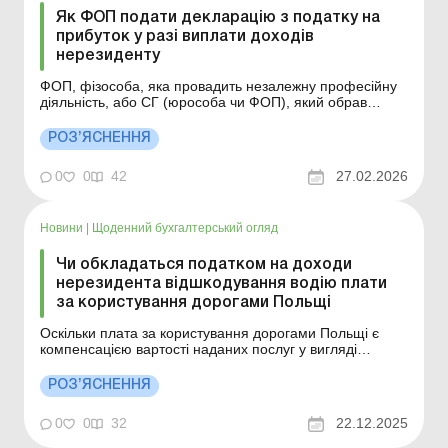
Як ФОП подати декларацію з податку на
прибуток у разі виплати доходів
нерезиденту
ФОП, фізособа, яка провадить незалежну професійну
діяльність, або СГ (юрособа чи ФОП), який обрав
спрощену систему оподаткування, повинні за
підсумками податкового (звітного) року протягом 60
РОЗ’ЯСНЕННЯ
календарних днів, що настають за останнім
календарним днем такого звітного (податкового) року,
0
0
42
27.02.2026
подавати до к...
Новини
|
Щоденний бухгалтерський огляд
Чи обкладаться податком на доходи
нерезидента відшкодування водію плати
за користування дорогами Польщі
Оскільки плата за користування дорогами Польщі є
компенсацією вартості наданих послуг у вигляді
проїзду по таким дорогам, то такі виплати не
підлягають обкладенню податком на доходи
РОЗ’ЯСНЕННЯ
нерезидента з джерелом їх походження з України.
Більше за темою: Сплатили податок на доходи
0
0
32
22.12.2025
нерезидента – подає...