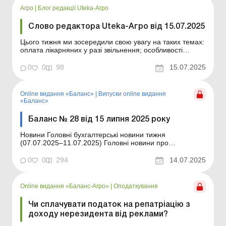
Агро
|
Блог редакції Uteka-Агро
Слово редактора Uteka-Агро від 15.07.2025
Цього тижня ми зосередили свою увагу на таких темах:
оплата лікарняних у разі звільнення; особливості
спадкування права оренди землі; оновлені вимоги до
підтвердження інвалідності для пільгової ставки ЄСВ;
0
0
98
15.07.2025
зміни у звітності щодо доходів нерезидентів. Шановні
читачі! Цього тижня ми зосередили свою у...
Online видання «Баланс»
|
Випуски online видання
«Баланс»
Баланс № 28 від 15 липня 2025 року
Новини Головні бухгалтерські новини тижня
(07.07.2025–11.07.2025) Головні новини про
найважливіші зміни у законодавстві – оновлюється
щодня Зміст номеру Оподаткування Читати Нова
0
0
294
14.07.2025
декларація з податку на прибуток: за якою формою
подавати за півріччя та за три квартали 2025 ...
Online видання «Баланс-Агро»
|
Оподаткування
Чи сплачувати податок на репатріацію з
доходу нерезидента від реклами?