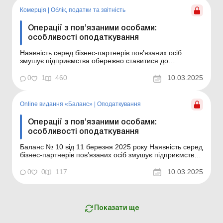
Комерція
|
Облік, податки та звiтнiсть
Операції з пов’язаними особами:
особливості оподаткування
Наявність серед бізнес-партнерів пов’язаних осіб
змушує підприємства обережно ставитися до
правочинів з ними. Адже Податковий кодекс (далі – ПК)
містить особливі норми щодо оподаткування
0
1
460
10.03.2025
господарських операцій з такими особами. Цим
спричинено і високий ступінь уваги до таких правочинів
з...
Online видання «Баланс»
|
Оподаткування
Операції з пов’язаними особами:
особливості оподаткування
Баланс № 10 від 11 березня 2025 року Наявність серед
бізнес-партнерів пов’язаних осіб змушує підприємства
обережно ставитися до правочинів з ними. Адже
Податковий кодекс (далі – ПК) містить особливі норми
0
0
117
10.03.2025
щодо оподаткування господарських операцій з такими
особами. Цим спричинено і висок...
Показати ще