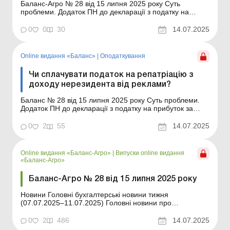
Баланс-Агро № 28 від 15 липня 2025 року Суть
проблеми. Додаток ПН до декларації з податку на
прибуток за півріччя 2025 року подається за оновленою
формою. З його таблиці 1 (передбаченої для
0
0
30
14.07.2025
розрахунку суми сплаченого податку на репатріацію –
податку з доходів із джерел походження з України не...
Online видання «Баланс»
|
Оподаткування
Чи сплачувати податок на репатріацію з
доходу нерезидента від реклами?
Баланс № 28 від 15 липня 2025 року Суть проблеми.
Додаток ПН до декларації з податку на прибуток за
півріччя 2025 року подається за оновленою формою. З
його таблиці 1 (передбаченої для розрахунку суми
0
2
55
14.07.2025
сплаченого податку на репатріацію – податку з доходів
із джерел походження з України нерезид...
Online видання «Баланс-Агро»
|
Випуски online видання
«Баланс-Агро»
Баланс-Агро № 28 від 15 липня 2025 року
Новини Головні бухгалтерські новини тижня
(07.07.2025–11.07.2025) Головні новини про
найважливіші зміни у законодавстві – оновлюється
щодня Зміст номеру Земельні відносини
0
2
486
14.07.2025
Читати Спадкування права оренди земельної ділянки