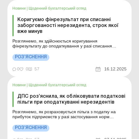
Новини
|
Щоденний бухгалтерський огляд
Коригуємо фінрезультат при списанні
заборгованості нерезидента, строк якої
вже минув
Розглянемо, як здійснюється коригування
фінрезультату до оподаткування у разі списання
дебіторської заборгованості нерезидента, щодо якої
минув строк позовної давності. Більше за темою: 14
РОЗ’ЯСНЕННЯ
способів відкоригувати фінрезультат законними
методами Резерв сумнівних боргів і курсові різниці: чи
0
0
57
16.12.2025
потрібно...
Новини
|
Щоденний бухгалтерський огляд
ДПС роз’яснила, як обліковувати податкові
пільги при оподаткуванні нерезидентів
Розглянемо, як розраховується пільга з податку на
прибуток підприємств у разі застосування норм
міжнародних угод; які доходи нерезидента не
підлягають оподаткуванню; як розрахувати суми
РОЗ’ЯСНЕННЯ
податку на прибуток, не внесені до держбюджету при
оподаткуванні нерезидентів, тощо. Більше за темою: