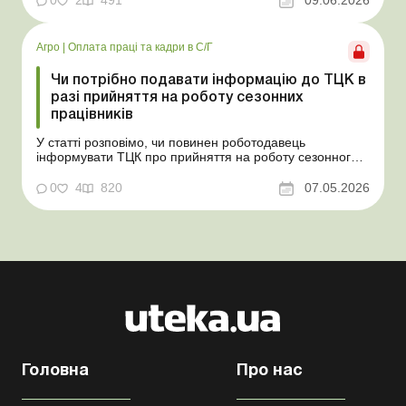
основних засобів (далі – ОЗ). Як вплинуть такі
надлишки при їх оприбуткуванні на частку сільгоспто...
Агро
|
Оплата праці та кадри в С/Г
Чи потрібно подавати інформацію до ТЦК в
разі прийняття на роботу сезонних
працівників
У статті розповімо, чи повинен роботодавець
інформувати ТЦК про прийняття на роботу сезонного
працівника. Суть проблеми. Зараз багато
агропідприємств приймає працівників на сезонні
0
4
820
07.05.2026
роботи. Через значні штрафні санкції за порушення
порядку ведення військового обліку в
сільгосппідприємств виникає запи...
Головна
Про нас