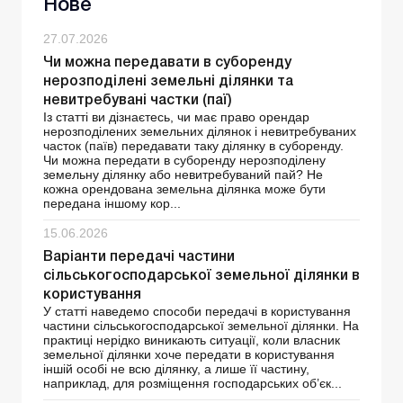
Нове
27.07.2026
Чи можна передавати в суборенду
нерозподілені земельні ділянки та
невитребувані частки (паї)
Із статті ви дізнаєтесь, чи має право орендар
нерозподілених земельних ділянок і невитребуваних
часток (паїв) передавати таку ділянку в суборенду.
Чи можна передати в суборенду нерозподілену
земельну ділянку або невитребуваний пай? Не
кожна орендована земельна ділянка може бути
передана іншому кор...
15.06.2026
Варіанти передачі частини
сільськогосподарської земельної ділянки в
користування
У статті наведемо способи передачі в користування
частини сільськогосподарської земельної ділянки. На
практиці нерідко виникають ситуації, коли власник
земельної ділянки хоче передати в користування
іншій особі не всю ділянку, а лише її частину,
наприклад, для розміщення господарських об’єк...