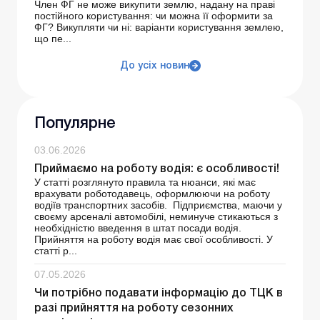
Член ФГ не може викупити землю, надану на праві
постійного користування: чи можна її оформити за
ФГ? Викупляти чи ні: варіанти користування землею,
що пе...
До усіх новин
Популярне
03.06.2026
Приймаємо на роботу водія: є особливості!
У статті розглянуто правила та нюанси, які має
врахувати роботодавець, оформлюючи на роботу
водіїв транспортних засобів. Підприємства, маючи у
своєму арсеналі автомобілі, неминуче стикаються з
необхідністю введення в штат посади водія.
Прийняття на роботу водія має свої особливості. У
статті р...
07.05.2026
Чи потрібно подавати інформацію до ТЦК в
разі прийняття на роботу сезонних