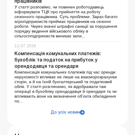
працівників
У статті розповімо, чи повинен роботодавець
інформувати ТЦК про прийняття на роботу
сезонного працівника. Суть проблеми. Зараз багато
агропідприємств приймає працівників на сезонні
роботи. Через значні штрафні санкції за порушення
порядку ведення військового обліку в
сільгосппідприємств виникає запи...
13.07.2026
Компенсація комунальних платежів:
бухоблік та податок на прибуток у
орендодавця та орендаря
Компенсація комунальних платежів під час оренди
нерухомості впливає не лише на взаєморозрахунки
сторін, а й на їхній бухгалтерський та податковий
облік. У статті розглянемо, як відображати такі
операції в бухобліку орендодавця й орендаря та чи
впливають вони на визначення об’єкта обкладення
по...
До усіх новин