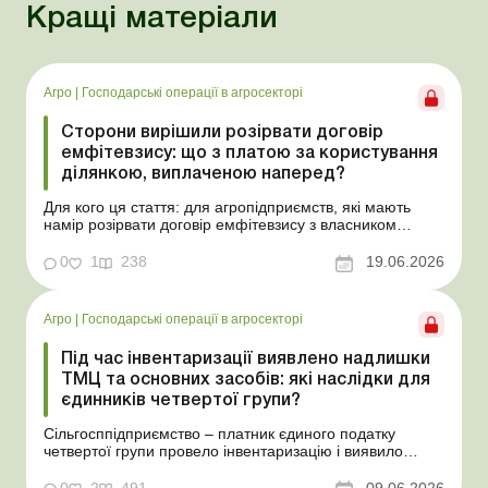
Кращі матеріали
Агро
|
Господарські операції в агросекторі
Сторони вирішили розірвати договір
емфітевзису: що з платою за користування
ділянкою, виплаченою наперед?
Для кого ця стаття: для агропідприємств, які мають
намір розірвати договір емфітевзису з власником
земельної ділянки за взаємною згодою. Ускладнімо цю
ситуацію тим, що плата за користування земельною
0
1
238
19.06.2026
ділянкою була виплачена власнику наперед за декілька
років. У такому разі перед емфітевтом і власник...
Агро
|
Господарські операції в агросекторі
Під час інвентаризації виявлено надлишки
ТМЦ та основних засобів: які наслідки для
єдинників четвертої групи?
Сільгосппідприємство – платник єдиного податку
четвертої групи провело інвентаризацію і виявило
надлишки не оприбуткованих під час придбання
товарів, продукції власного виробництва, а також
0
2
491
09.06.2026