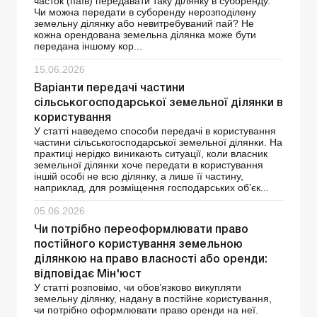
часток (паїв) передавати таку ділянку в суборенду.
Чи можна передати в суборенду нерозподілену
земельну ділянку або невитребуваний пай? Не
кожна орендована земельна ділянка може бути
передана іншому кор...
15.06.2026
Варіанти передачі частини
сільськогосподарської земельної ділянки в
користування
У статті наведемо способи передачі в користування
частини сільськогосподарської земельної ділянки. На
практиці нерідко виникають ситуації, коли власник
земельної ділянки хоче передати в користування
іншій особі не всю ділянку, а лише її частину,
наприклад, для розміщення господарських об’єк...
05.06.2026
Чи потрібно переоформлювати право
постійного користування земельною
ділянкою на право власності або оренди:
відповідає Мін'юст
У статті розповімо, чи обов’язково викупляти
земельну ділянку, надану в постійне користування,
чи потрібно оформлювати право оренди на неї.