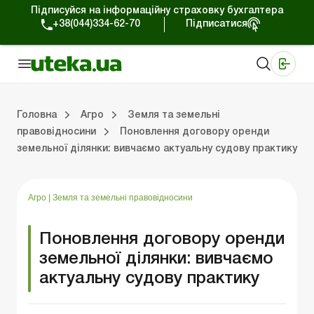
Підписуйся на інформаційну страховку бухгалтера
+38(044)334-62-70
Підписатися
Медичні КНП
Online видання «Баланс»
Online видання «Баланс-Агро»
Online бібліотека «Баланс»
Портал Баланс-Бюджет
Сервіси Баланс-Бюджет
Свiт позитива
Оподаткування та бухоблік сільгосппідприємств
Фермерське господарство
Школа бухгалтера с/г галузі
Галузевий бухгалтерський облік в С/Г
Перевірки с/г підприємств
Головна
Агро
Земля та земельні
правовідносини
Поновлення договору оренди
земельної ділянки: вивчаємо актуальну судову практику
лік сільгосппідприємств
арство
/Г
ємств
Земля та земельні правовідносини
Юридичні консультації
Спецвипуски для агропідприємств
Блог редакції Uteka-Агро
Господарські операції в агросекто
Оплата праці та кадри в С
Державна підтримка та інвестиції
Розрахунки в С/Г
Агро
|
Земля та земельні правовідносини
Поновлення договору оренди
земельної ділянки: вивчаємо
актуальну судову практику