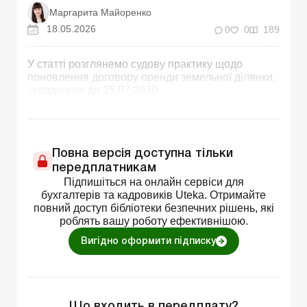
Маргарита Майоренко
18.05.2026
0
0
189
У статті розглянемо судову практику щодо
поновлення договору оренди земельної ділянки,
укладеного до 15.07.2020.
Повна версія доступна тільки
передплатникам
Підпишіться на онлайн сервіси для
бухгалтерів та кадровиків Uteka. Отримайте
повний доступ бібліотеки безпечних рішень, які
роблять вашу роботу ефективнішою.
Вигідно оформити підписку
Що входить в передплату?