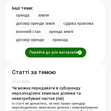
Інші теми:
оренда
земля
договір оренди землі
судова практика
воєнний стан
оренда землі
договір оренди
приклад
Перейти до усіх матеріалів
Статті за темою
27.07.2026
Чи можна передавати в суборенду
нерозподілені земельні ділянки та
невитребувані частки (паї)
Із статті ви дізнаєтесь, чи має право орендар
нерозподілених земельних ділянок і невитребуваних