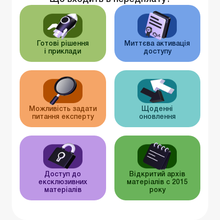
Готові рішення
Миттєва активація
і приклади
доступу
Можливість задати
Щоденні
питання експерту
оновлення
Доступ до
Відкритий архів
ексклюзивних
матеріалів c 2015
матеріалів
року