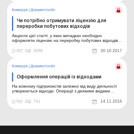
встановлено, що внутрішнім договором страхування
може бути ел...
Комерція
|
Документообiг
Чи потрібно отримувати ліцензію для
переробки побутових відходів
Акценти цієї статті: у яких випадках необхідно
оформляти ліцензію на переробку побутових відходів;
куди і з якими документами треба звертатися для
отримання такої ліцензії. Підприємство має намір
0
1
2696
30.10.2017
займатися переробкою пластикових пляшок. Чи
потрібна йому ліцензія на провадження такого виду
діяль...
Комерція
|
Документообiг
Оформлення операцій із відходами
На кожному підприємстві залежно від виду діяльності
утворюються відходи. Операції з деякими видами
відходів підлягають обліку та документальному
оформленню. Про які операції йдеться, які саме
0
2
741
14.11.2016
документи складаються при їх здійсненні та як вони
заповнюються, ви дізнаєтеся із цієї консультації.
Держав...