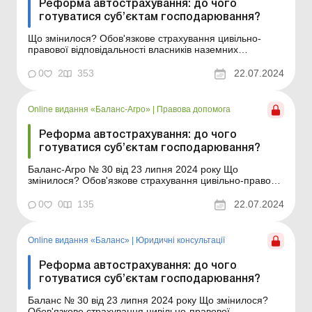
Реформа автострахування: до чого
готуватися суб’єктам господарювання?
Що змінилося? Обов'язкове страхування цивільно-
правової відповідальності власників наземних
транспортних засобів (ОСЦПВ), яке на практиці
називають «автоцивілкою», – найбільш
0
2
353
22.07.2024
розповсюджений вид страхування в Україні. З
наступного року правила страхування дещо зміняться,
бо почне ді...
Online видання «Баланс-Агро»
|
Правова допомога
Реформа автострахування: до чого
готуватися суб’єктам господарювання?
Баланс-Агро № 30 від 23 липня 2024 року Що
змінилося? Обов'язкове страхування цивільно-правової
відповідальності власників наземних транспортних
засобів (ОСЦПВ), яке на практиці називають
0
0
135
22.07.2024
«автоцивілкою», – найбільш розповсюджений вид
страхування в Україні. З наступного року правил...
Online видання «Баланс»
|
Юридичні консультації
Реформа автострахування: до чого
готуватися суб’єктам господарювання?
Баланс № 30 від 23 липня 2024 року Що змінилося?
Обов'язкове страхування цивільно-правової