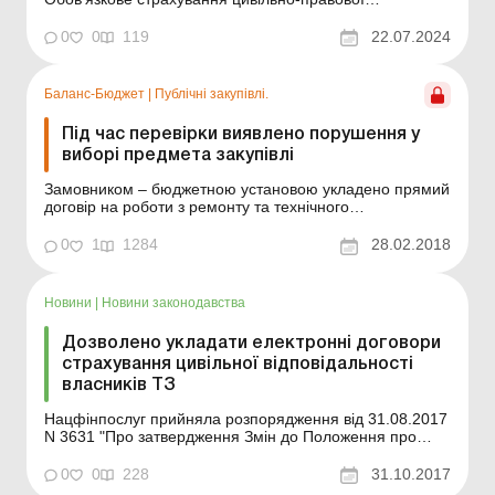
відповідальності власників наземних транспортних
засобів (ОСЦПВ), яке на практиці називають
0
0
119
22.07.2024
«автоцивілкою», – найбільш розповсюджений вид
страхування в Україні. З наступного року правила стр...
Баланс-Бюджет
|
Публічні закупівлі.
Під час перевірки виявлено порушення у
виборі предмета закупівлі
Замовником – бюджетною установою укладено прямий
договір на роботи з ремонту та технічного
обслуговування рентгенапарату. На таку закупівлю
виділено за КЕКВ капітальні видатки 260 тис. грн. Під
0
1
1284
28.02.2018
час перевірки аудитори вказують на порушення в
замовника, а саме: неправильне визначен...
Новини
|
Новини законодавства
Дозволено укладати електронні договори
страхування цивільної відповідальності
власників ТЗ
Нацфінпослуг прийняла розпорядження від 31.08.2017
N 3631 "Про затвердження Змін до Положення про
особливості укладання договорів обов'язкового
страхування цивільно-правової відповідальності
0
0
228
31.10.2017
власників наземних транспортних засобів". Так,