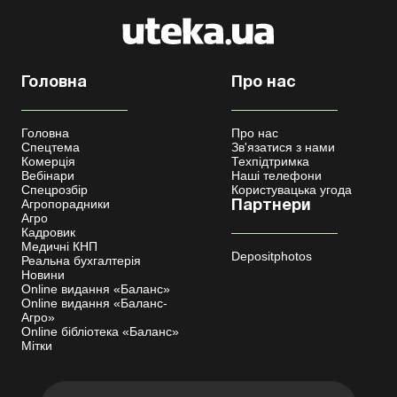
Головна
Про нас
Головна
Про нас
Спецтема
Зв'язатися з нами
Комерція
Техпідтримка
Вебінари
Наші телефони
Спецрозбір
Користувацька угода
Агропорадники
Партнери
Агро
Кадровик
Медичні КНП
Depositphotos
Реальна бухгалтерія
Новини
Online видання «Баланс»
Online видання «Баланс-
Агро»
Online бібліотека «Баланс»
Мітки