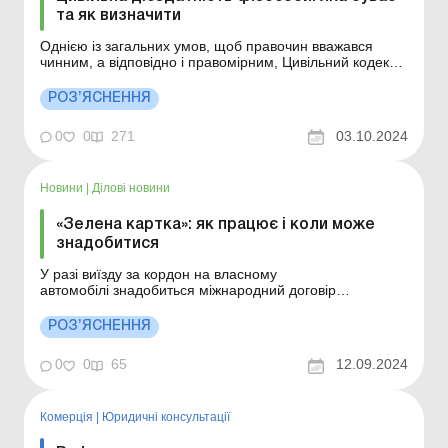
та як визначити
Однією із загальних умов, щоб правочин вважався
чинним, а відповідно і правомірним, Цивільний кодекс
(далі – ЦК) визначає наявність у сторін необхідного
обсягу цивільної дієздатності. Цивільну дієздатність має
РОЗ’ЯСНЕННЯ
фізична особа, яка усвідомлює значення своїх дій та
може керувати ними. Відповідно...
0
0
271
03.10.2024
Новини
|
Ділові новини
«Зелена картка»: як працює і коли може
знадобитися
У разі виїзду за кордон на власному
автомобілі знадобиться міжнародний договір
страхування «Зелена картка». Це автострахування
цивільно-правової відповідальності обов’язкове для
РОЗ’ЯСНЕННЯ
водіїв, що прямують в інші країни. Договір
міжнародного страхування «Зелена картка&raqu...
0
0
65
12.09.2024
Комерція
|
Юридичні консультації