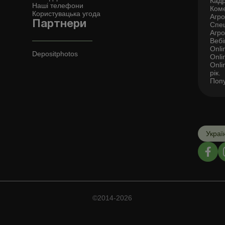
Кадр
Наші телефони
Коме
Користувацька угода
Агро 
Партнери
Спец
Агро
Вебі
Onli
Depositphotos
Onli
Onli
рік.
Попу
Украї
©2014-2026