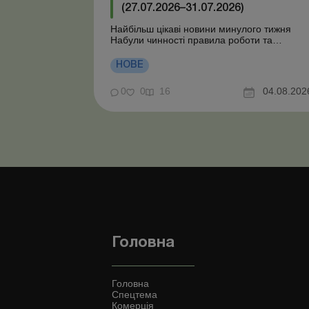
(27.07.2026–31.07.2026)
Найбільш цікаві новини минулого тижня
Набули чинності правила роботи та
відпочинку водіїв Президент підписав
закони про мобілізацію та воєнний стан Для
НОВЕ
сільгосппідприємств і ФОП запроваджено
нові одноразові статистичні форми З 2
0
0
16
04.08.202
серпня змінюється порядок зарахування
окремих періодів роботи до стр...
Головна
Головна
Спецтема
Комерція