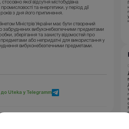
 стосовно якої відсутня містобудівна
промисловості та енергетики, у період дії
5 років з дня його припинення.
нетом Міністрів України має бути створений
но забруднених вибухонебезпечними предметами
робки, зберігання та захисту відомостей про
и предметами або непридатні для використання у
абруднення вибухонебезпечними предметами.
до Uteka у Telegramm