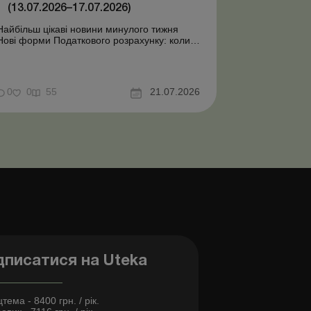
(13.07.2026–17.07.2026)
Найбільш цікаві новини минулого тижня
Нові форми Податкового розрахунку: коли
а за які періоди звітувати Порядок
оформлення та переоформлення
відстрочки від призову під час мобілізації
досконалено Кабмін утворив
0
0
55
21.07.2026
Координаційний центр з організації
бронювання військовозобов’язаних
Верховна ...
дписатися на Uteka
тема - 8400 грн. / рік.