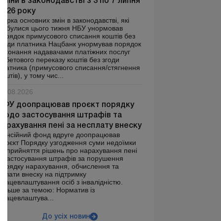
Зміни в законодавстві з 3 по 7 липня
2026 року
Збірка основних змін в законодавстві, які
відбулися цього тижня НБУ унормовав
порядок примусового списання коштів без
згоди платника Нацбанк унормував порядок
виконання надавачами платіжних послуг
дебетового переказу коштів без згоди
платника (примусового списання/стягнення
коштів), у тому чис...
07.08.2026
ПФУ доопрацював проєкт порядку
щодо застосування штрафів та
нарахування пені за несплату внеску
Пенсійний фонд вдруге доопрацював
проєкт Порядку узгодження суми недоїмки
та прийняття рішень про нарахування пені
й застосування штрафів за порушення
порядку нарахування, обчислення та
сплати внеску на підтримку
працевлаштування осіб з інвалідністю.
Більше за темою: Норматив із
працевлаштува...
До усіх новин