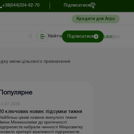
+38(044)334-62-70
Підписатися
Кредити для Агро
|
UKR
RU
Увійти
Підписатися
сто про облік
Портал Баланс-Бюджет
дку зміни цільового призначення
Популярне
14.07.2026
20 ключових новин: підсумки тижня
Найбільш цікаві новини минулого тижня
Зміни Мінекономіки до критичності
підприємств набрали чинності Мінрозвитку
оновило критерії важливості підприємств: