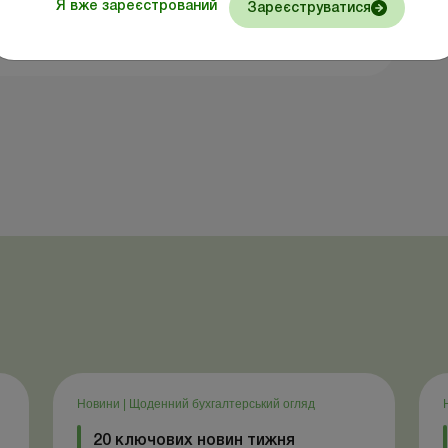
Я вже зареєстрований
Зареєструватися
Відправити
Новини
|
Щоденний бухгалтерський огляд
20 ключових новин тижня