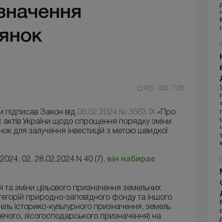
значення
лянок
0
3
728
и підписав Закон від
06.02.2024 № 3563-ІХ
«Про
х актів України щодо спрощення порядку зміни
нок для залучення інвестицій з метою швидкої
2024, 02, 28.02.2024 N 40 (7),
він набирає
 та зміни цільового призначення земельних
атегорій природно-заповідного фонду та іншого
ль історико-культурного призначення, земель
вчого, лісогосподарського призначення) на