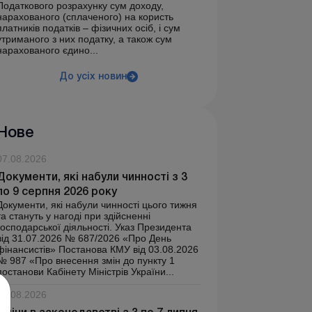
Податкового розрахунку сум доходу,
нарахованого (сплаченого) на користь
платників податків – фізичних осіб, і сум
утриманого з них податку, а також сум
нарахованого єдино...
До усіх новин
Нове
07.08.2026
Документи, які набули чинності з 3
по 9 серпня 2026 року
Документи, які набули чинності цього тижня
та стануть у нагоді при здійсненні
господарської діяльності. Указ Президента
від 31.07.2026 № 687/2026 «Про День
фінансистів» Постанова КМУ від 03.08.2026
№ 987 «Про внесення змін до пункту 1
постанови Кабінету Міністрів України...
07.08.2026