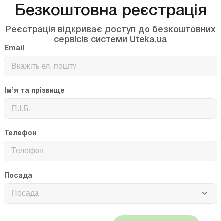
Безкоштовна реєстрація
іть увагу!
 можете читати бухгалтерські новини від “Uteka.ua” у
, а обговорювати їх у наших соціальних мережах та інших
Реєстрація відкриває доступ до безкоштовних
мах.
сервісів системи Uteka.ua
тесь і дізнавайтесь найважливіші новини першими!
Email
ebook
Instagram
Telegram
Linkedin
Tube
Ім’я та прізвище
ння
цільове призначення землі
Телефон
до усіх матеріалів
Посада
Посада