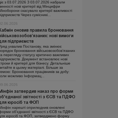
діє з 03.07.2026 З 03.07.2026 набрали
чинності нові критерії від Мінцифри
Міноборони скасувало критерії важливості
підприємств Через сумісникі...
02.06.2026
Кабмін оновив правила бронювання
військовозобов’язаних: нові вимоги
для підприємств
Уряд ухвалив Постанову, яка змінює
порядок бронювання військовозобов’язаних
та перегляду статусу критично важливих
підприємств. Документ встановлює нові
строки й критерії для бізнесу. Детальніше
читайте в цьому матеріалі. Більше за
темою: Бронювання працівників за добу:
коли можливо Інформац...
09.06.2026
Мінфін затвердив наказ про форми
об'єднаної звітності з ЄСВ та ПДФО
для юросіб та ФОП
Мінфін нарешті оприлюднив оновлені
форми об’єднаної звітності з ЄСВ та ПДФО
для юросіб та ФОП, затверджено форму