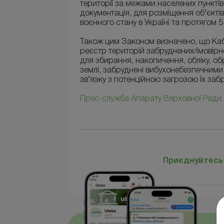
території за межами населених пунктів,
документація, для розміщення об’єктів 
воєнного стану в Україні та протягом 
Також цим Законом визначено, що Кабі
реєстр територій забруднених/імовір
для збирання, накопичення, обліку, об
землі, забруднені вибухонебезпечним
зв’язку з потенційною загрозою їх з
Прес-служба Апарату Верховної Ради
Приєднуйтесь 