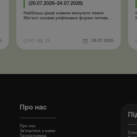
(20.07.2026–24.07.2026)
Найбільш цікаві новини минулого тижня
Мін’юст оновив уніфіковані форми типових
документів для юросіб Мінекономіки
т
відкликало новину про створення
координаційного центру з організації
бронювання У працівника виявлено статус
у
6
0
0
25
28.07.2026
«у розшуку»: що потрібно знати
роботодавцям Закон про ВП...
Про нас
Пі
Про нас
Зв'язатися з нами
Спец
Техпідтримка