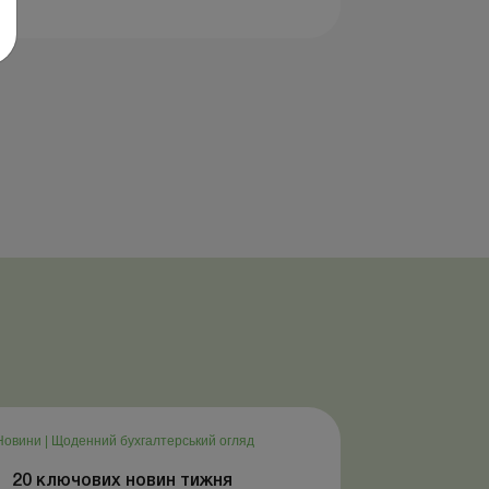
Новини
|
Щоденний бухгалтерський огляд
20 ключових новин тижня