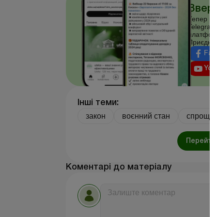
Зверн
Тепер ви
Telegram
платфор
Приєднуй
Fac
You
Інші теми:
закон
воєнний стан
спроще
Перейти 
Коментарі до матеріалу