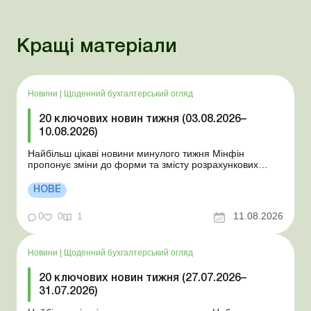
Кращі матеріали
Новини
|
Щоденний бухгалтерський огляд
20 ключових новин тижня (03.08.2026–
10.08.2026)
Найбільш цікаві новини минулого тижня Мінфін
пропонує зміни до форми та змісту розрахункових
документів ДПС відповідає на запитання щодо
практичних ситуацій: лист від 10.07.2026 НБУ
НОВЕ
унормовав порядок примусового списання коштів без
згоди платника ДПС усунула помилки при прийнятті
0
0
1
11.08.2026
нової Об’є...
Новини
|
Щоденний бухгалтерський огляд
20 ключових новин тижня (27.07.2026–
31.07.2026)