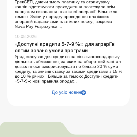
ТрекСЕП, даючи змогу платнику та отримувачу
коштів відстежувати проходження платежу за всім
ланцюгом виконання платіжної операції. Більше за
темою: Зміни у порядку проведення платіжних
операцій надавачами платіжних послуг, зокрема
Nova Pay Розрахунки ...
10.08.2026
«Доступні кредити 5-7-9 %»: для аграріїв
оптимізовано умови програми
Уряд скасував для кредитів на сільськогосподарську
діяльність обмеження, за яким на оборотний капітал
дозволялося використовувати не більше 20 % суми
кредиту, та знизив ставку за такими кредитами з 15 %
до 10 % річних. Більше за темою: Доступні кредити
«5-7-9»: нові правила оподат...
До усіх новин