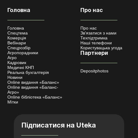
Головна
Про нас
Головна
Про нас
Спецтема
Зв'язатися з нами
Комерція
Техпідтримка
Вебінари
Наші телефони
Спецрозбір
Користувацька угода
Агропорадники
Партнери
Агро
Кадровик
Медичні КНП
Depositphotos
Реальна бухгалтерія
Новини
Online видання «Баланс»
Online видання «Баланс-
Агро»
Online бібліотека «Баланс»
Мітки
Підписатися на Uteka