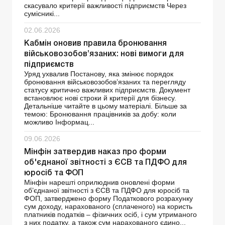
скасувало критерії важливості підприємств Через
сумісникі...
02.06.2026
Кабмін оновив правила бронювання
військовозобов’язаних: нові вимоги для
підприємств
Уряд ухвалив Постанову, яка змінює порядок
бронювання військовозобов’язаних та перегляду
статусу критично важливих підприємств. Документ
встановлює нові строки й критерії для бізнесу.
Детальніше читайте в цьому матеріалі. Більше за
темою: Бронювання працівників за добу: коли
можливо Інформац...
09.06.2026
Мінфін затвердив наказ про форми
об'єднаної звітності з ЄСВ та ПДФО для
юросіб та ФОП
Мінфін нарешті оприлюднив оновлені форми
об’єднаної звітності з ЄСВ та ПДФО для юросіб та
ФОП, затверджено форму Податкового розрахунку
сум доходу, нарахованого (сплаченого) на користь
платників податків – фізичних осіб, і сум утриманого
з них податку, а також сум нарахованого єдино...