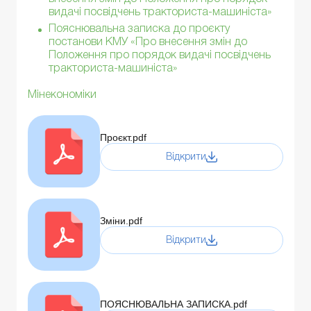
видачі посвідчень тракториста-машиніста»
Пояснювальна записка до проєкту
постанови КМУ «Про внесення змін до
Положення про порядок видачі посвідчень
тракториста-машиніста»
Мінекономіки
Проєкт.pdf
Відкрити
Зміни.pdf
Відкрити
ПОЯСНЮВАЛЬНА ЗАПИСКА.pdf