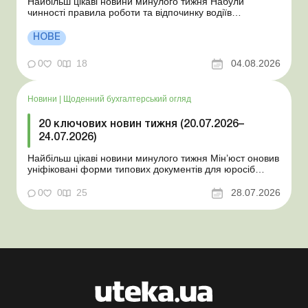
Найбільш цікаві новини минулого тижня Набули
чинності правила роботи та відпочинку водіїв
Президент підписав закони про мобілізацію та воєнний
стан Для сільгосппідприємств і ФОП запроваджено нові
НОВЕ
одноразові статистичні форми З 2 серпня змінюється
порядок зарахування окремих періодів роботи до стр...
0
0
18
04.08.2026
Новини
|
Щоденний бухгалтерський огляд
20 ключових новин тижня (20.07.2026–
24.07.2026)
Найбільш цікаві новини минулого тижня Мін’юст оновив
уніфіковані форми типових документів для юросіб
Мінекономіки відкликало новину про створення
координаційного центру з організації бронювання У
0
0
25
28.07.2026
працівника виявлено статус «у розшуку»: що потрібно
знати роботодавцям Закон про ВП...