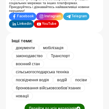
соціальних мережах та інших платформах.
Приєднуйтесь і дізнавайтесь найважливіші новини
першими!
Facebook
Instagram
Telegram
Linkedin
YouTube
Інші теми:
документи
мобілізація
законодавство
Транспорт
воєнний стан
сільськогосподарська техніка
посвідчення водія
водій
посіви
бронювання військовозобов’язаних
новації
Перейти до усіх матеріалів