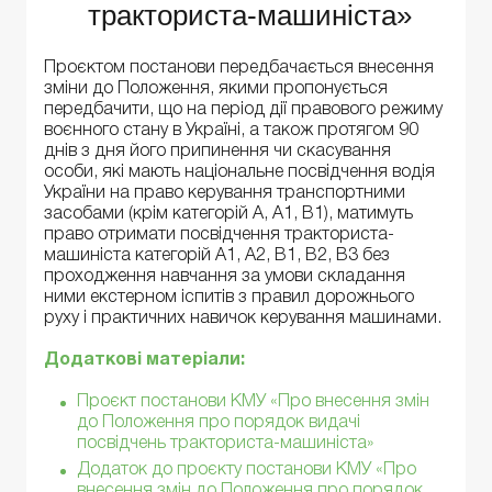
тракториста-машиніста»
Проєктом постанови передбачається внесення
зміни до Положення, якими пропонується
передбачити, що на період дії правового режиму
воєнного стану в Україні, а також протягом 90
днів з дня його припинення чи скасування
особи, які мають національне посвідчення водія
України на право керування транспортними
засобами (крім категорій А, А1, В1), матимуть
право отримати посвідчення тракториста-
машиніста категорій А1, А2, В1, В2, В3 без
проходження навчання за умови складання
ними екстерном іспитів з правил дорожнього
руху і практичних навичок керування машинами.
Додаткові матеріали
:
Проєкт постанови КМУ «Про внесення змін
до Положення про порядок видачі
посвідчень тракториста-машиніста»
Додаток до проєкту постанови КМУ «Про
внесення змін до Положення про порядок