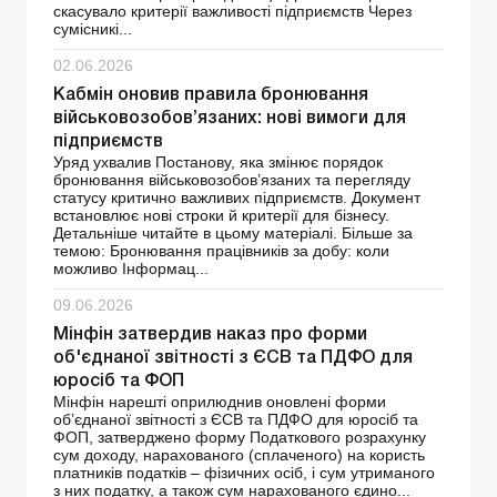
скасувало критерії важливості підприємств Через
сумісникі...
02.06.2026
Кабмін оновив правила бронювання
військовозобов’язаних: нові вимоги для
підприємств
Уряд ухвалив Постанову, яка змінює порядок
бронювання військовозобов’язаних та перегляду
статусу критично важливих підприємств. Документ
встановлює нові строки й критерії для бізнесу.
Детальніше читайте в цьому матеріалі. Більше за
темою: Бронювання працівників за добу: коли
можливо Інформац...
09.06.2026
Мінфін затвердив наказ про форми
об'єднаної звітності з ЄСВ та ПДФО для
юросіб та ФОП
Мінфін нарешті оприлюднив оновлені форми
об’єднаної звітності з ЄСВ та ПДФО для юросіб та
ФОП, затверджено форму Податкового розрахунку
сум доходу, нарахованого (сплаченого) на користь
платників податків – фізичних осіб, і сум утриманого
з них податку, а також сум нарахованого єдино...