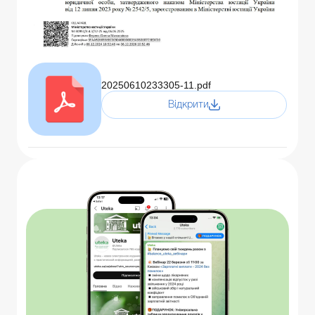
20250610233305-11.pdf
Відкрити