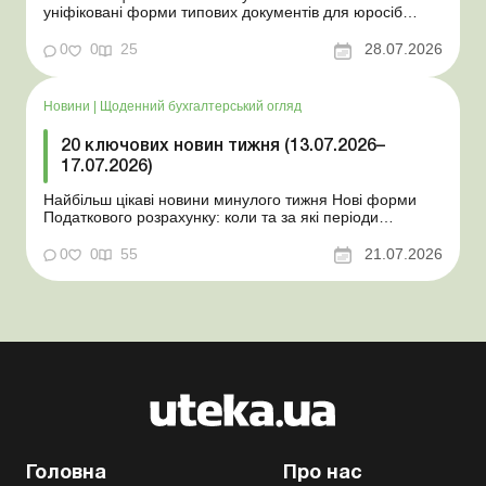
уніфіковані форми типових документів для юросіб
Мінекономіки відкликало новину про створення
координаційного центру з організації бронювання У
0
0
25
28.07.2026
працівника виявлено статус «у розшуку»: що потрібно
знати роботодавцям Закон про ВП...
Новини
|
Щоденний бухгалтерський огляд
20 ключових новин тижня (13.07.2026–
17.07.2026)
Найбільш цікаві новини минулого тижня Нові форми
Податкового розрахунку: коли та за які періоди
звітувати Порядок оформлення та переоформлення
відстрочки від призову під час мобілізації удосконалено
0
0
55
21.07.2026
Кабмін утворив Координаційний центр з організації
бронювання військовозобов’язаних Верховна ...
Головна
Про нас