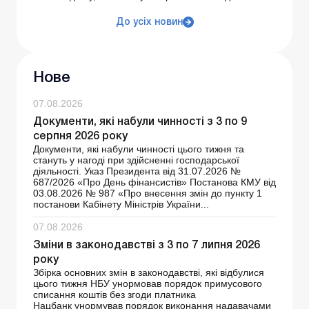
До усіх новин
Нове
07.08.2026
Документи, які набули чинності з 3 по 9
серпня 2026 року
Документи, які набули чинності цього тижня та
стануть у нагоді при здійсненні господарської
діяльності. Указ Президента від 31.07.2026 №
687/2026 «Про День фінансистів» Постанова КМУ від
03.08.2026 № 987 «Про внесення змін до пункту 1
постанови Кабінету Міністрів України...
07.08.2026
Зміни в законодавстві з 3 по 7 липня 2026
року
Збірка основних змін в законодавстві, які відбулися
цього тижня НБУ унормовав порядок примусового
списання коштів без згоди платника
Нацбанк унормував порядок виконання надавачами