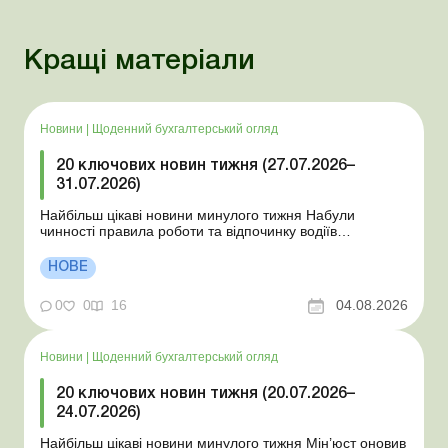
Кращі матеріали
Новини
|
Щоденний бухгалтерський огляд
20 ключових новин тижня (27.07.2026–
31.07.2026)
Найбільш цікаві новини минулого тижня Набули
чинності правила роботи та відпочинку водіїв
Президент підписав закони про мобілізацію та воєнний
стан Для сільгосппідприємств і ФОП запроваджено нові
НОВЕ
одноразові статистичні форми З 2 серпня змінюється
порядок зарахування окремих періодів роботи до стр...
0
0
16
04.08.2026
Новини
|
Щоденний бухгалтерський огляд
20 ключових новин тижня (20.07.2026–
24.07.2026)
Найбільш цікаві новини минулого тижня Мін’юст оновив