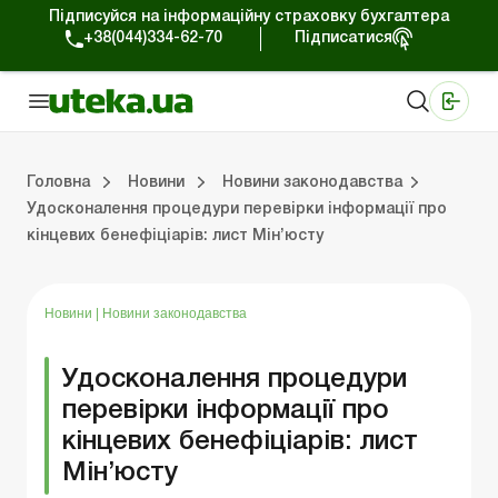
Підписуйся на інформаційну страховку бухгалтера
+38(044)334-62-70
Підписатися
Медичні КНП
Online видання «Баланс»
Online видання «Баланс-Агро»
Online бібліотека «Баланс»
Портал Баланс-Бюджет
Сервіси Баланс-Бюджет
Свiт позитива
Робота з приватними підприємцями
Господарські операції
Юридичні консультації
Спецвипуски для комерційних підприємств
Блог редакції Uteka-Комерція
Зо
Об
Сх
Головна
Новини
Новини законодавства
Удосконалення процедури перевірки інформації про
кінцевих бенефіціарів: лист Мін’юсту
дприємцями
ації
риємств
Зовнішньоекономічна діяльність
Облік, податки та звiтнiсть
Схеми бухгалтерських проводок
Школа бухгалтера: просто про облік
Фінансовий аудит
Приватний підприєме
Інструкції для роботи
Новини
|
Новини законодавства
Удосконалення процедури
перевірки інформації про
кінцевих бенефіціарів: лист
Мін’юсту