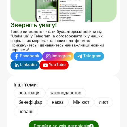
Зверніть увагу!
Тепер ви можете читати бухгалтерські новини від
“Uteka.ua” у Telegram, а обговорювати їх у наших
соціальних мережах та інших платформах.
Приєднуйтесь і дізнавайтесь найважливіші новини
першими!
Facebook
Instagram
Telegram
Linkedin
YouTube
Інші теми:
реалізація
законодавство
бенефiцiар
наказ
Мін’юст
лист
новації
Перейти до усіх матеріалів