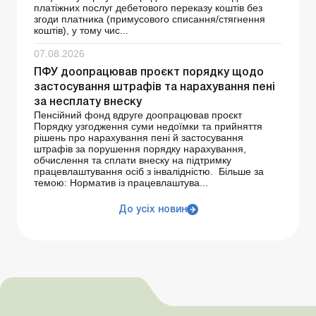
платіжних послуг дебетового переказу коштів без
згоди платника (примусового списання/стягнення
коштів), у тому чис...
07.08.2026
ПФУ доопрацював проєкт порядку щодо
застосування штрафів та нарахування пені
за несплату внеску
Пенсійний фонд вдруге доопрацював проєкт
Порядку узгодження суми недоїмки та прийняття
рішень про нарахування пені й застосування
штрафів за порушення порядку нарахування,
обчислення та сплати внеску на підтримку
працевлаштування осіб з інвалідністю. Більше за
темою: Норматив із працевлаштува...
До усіх новин