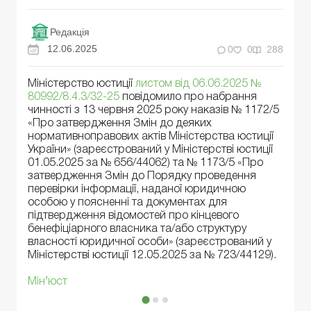
Редакція
12.06.2025
0
0
288
Міністерство юстиції
листом від 06.06.2025 №
80992/8.4.3/32-25
повідомило про набрання
чинності з 13 червня 2025 року наказів № 1172/5
«Про затвердження Змін до деяких
нормативноправових актів Міністерства юстиції
України» (зареєстрований у Міністерстві юстиції
01.05.2025 за № 656/44062) та № 1173/5 «Про
затвердження Змін до Порядку проведення
перевірки інформації, наданої юридичною
особою у поясненні та документах для
підтвердження відомостей про кінцевого
бенефіціарного власника та/або структуру
власності юридичної особи» (зареєстрований у
Міністерстві юстиції 12.05.2025 за № 723/44129).
Мін’юст