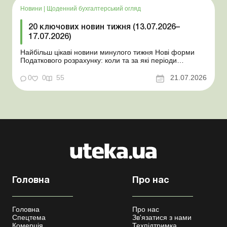
Новини
|
Щоденний бухгалтерський огляд
20 ключових новин тижня (13.07.2026–
17.07.2026)
Найбільш цікаві новини минулого тижня Нові форми
Податкового розрахунку: коли та за які періоди
звітувати Порядок оформлення та переоформлення
відстрочки від призову під час мобілізації удосконалено
0
0
55
21.07.2026
Кабмін утворив Координаційний центр з організації
бронювання військовозобов’язаних Верховна ...
Головна
Про нас
Головна
Про нас
Спецтема
Зв'язатися з нами
Комерція
Техпідтримка