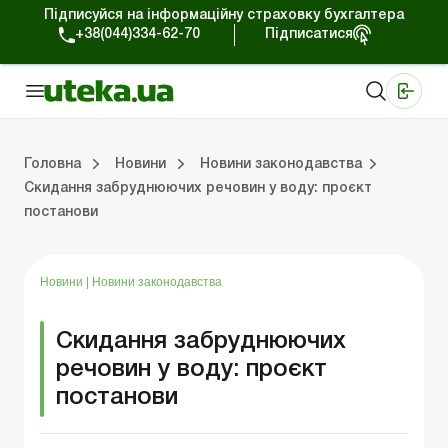
Підписуйся на інформаційну страховку бухгалтера
+38(044)334-62-70
Підписатися
Медичні КНП
Online видання «Баланс»
Online видання «Баланс-Агро»
Online бібліотека «Баланс»
Портал Баланс-Бюджет
Сервіси Баланс-Бюджет
Свiт позитива
Робота з приватними підприємцями
Господарські операції
Юридичні консультації
Спецвипуски для комерційних підприємств
Блог редакції Uteka-Комерція
Зо
Об
Сх
Головна
Новини
Новини законодавства
Скидання забруднюючих речовин у воду: проєкт
постанови
дприємцями
ації
риємств
Зовнішньоекономічна діяльність
Облік, податки та звiтнiсть
Схеми бухгалтерських проводок
Школа бухгалтера: просто про облік
Фінансовий аудит
Приватний підприєме
Інструкції для роботи
Новини
|
Новини законодавства
Скидання забруднюючих
речовин у воду: проєкт
постанови