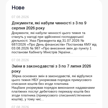
Нове
07.08.2026
Документи, які набули чинності з 3 по 9
серпня 2026 року
Документи, які набули чинності цього тижня та
стануть у нагоді при здійсненні господарської
діяльності. Указ Президента від 31.07.2026 №
687/2026 «Про День фінансистів» Постанова КМУ від
03.08.2026 № 987 «Про внесення змін до пункту 1
постанови Кабінету Міністрів України...
07.08.2026
Зміни в законодавстві з 3 по 7 липня 2026
року
Збірка основних змін в законодавстві, які відбулися
цього тижня НБУ унормовав порядок примусового
списання коштів без згоди платника
Нацбанк унормував порядок виконання надавачами
платіжних послуг дебетового переказу коштів без
згоди платника (примусового списання/стягнення
коштів), у тому чис...
07.08.2026