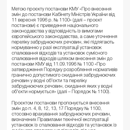
Метою проєкту постанови КМУ «Про внесення
змін до постанови Кабінету Міністрів України від
11 вересня 1996 р. № 1100» (далі – проєкт
постанови) є приведення національного
законодавства у відповідність із вимогами
європейського законодавства, а саме уточнення
переліку забруднюючих речовин, які підлягають
нормуванню у разі експлуатації установок
спалювання відходів та установок сумісного
спалювання відходів шляхом внесення змін до
постанови КМУ від 11.09.1996 № 1100 «Про
затвердження Порядку розроблення нормативів
гранично допустимого скидання забруднюючих
речовин у водні об’єкти та переліку
забруднюючих речовин, скидання яких у водні
об’єкти нормується» (далі – Порядок № 1100).
Проєктом постанови пропонується внесення
змін до п. 4, 8, 12, 13, 17 Порядку № 1100,
стосовно врахування забруднюючих речовин,
визначених Правилами технічної експлуатації
установок із спалювання відходів та установок із