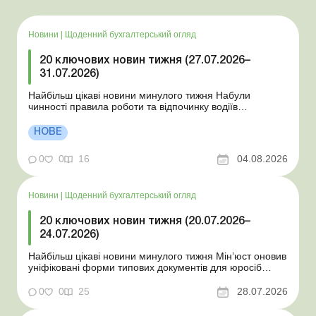
Новини
|
Щоденний бухгалтерський огляд
20 ключових новин тижня (27.07.2026–
31.07.2026)
Найбільш цікаві новини минулого тижня Набули
чинності правила роботи та відпочинку водіїв
Президент підписав закони про мобілізацію та воєнний
стан Для сільгосппідприємств і ФОП запроваджено нові
НОВЕ
одноразові статистичні форми З 2 серпня змінюється
порядок зарахування окремих періодів роботи до стр...
0
0
16
04.08.2026
Новини
|
Щоденний бухгалтерський огляд
20 ключових новин тижня (20.07.2026–
24.07.2026)
Найбільш цікаві новини минулого тижня Мін’юст оновив
уніфіковані форми типових документів для юросіб
Мінекономіки відкликало новину про створення
координаційного центру з організації бронювання У
0
0
25
28.07.2026
працівника виявлено статус «у розшуку»: що потрібно
знати роботодавцям Закон про ВП...