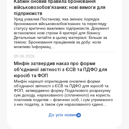
Кабмін оновив правила бронювання
військовозобов’язаних: нові вимоги для
підприємств
Уряд ухвалив Постанову, яка змінює порядок
бронювання військовозобов’язаних та перегляду
статусу критично важливих підприємств. Документ
встановлює нові строки й критерії для бізнесу.
Детальніше читайте в цьому матеріалі. Більше за
темою: Бронювання працівників за добу: коли
можливо Інформац...
09.06.2026
Мінфін затвердив наказ про форми
об'єднаної звітності з ЄСВ та ПДФО для
юросіб та ФОП
Мінфін нарешті оприлюднив оновлені форми
об’єднаної звітності з ЄСВ та ПДФО для юросіб та
ФОП, затверджено форму Податкового розрахунку
сум доходу, нарахованого (сплаченого) на користь
платників податків – фізичних осіб, і сум утриманого
з них податку, а також сум нарахованого єдино...
До усіх новин