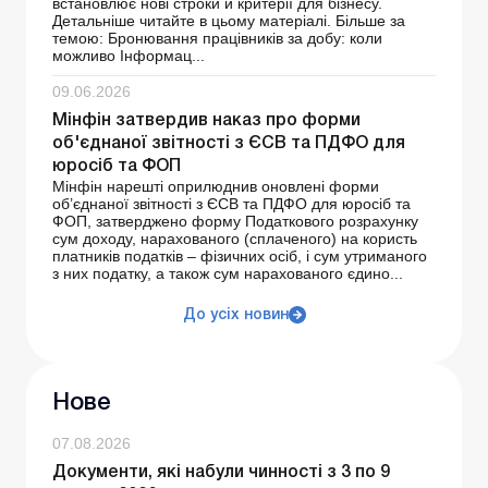
встановлює нові строки й критерії для бізнесу.
Детальніше читайте в цьому матеріалі. Більше за
темою: Бронювання працівників за добу: коли
можливо Інформац...
09.06.2026
Мінфін затвердив наказ про форми
об'єднаної звітності з ЄСВ та ПДФО для
юросіб та ФОП
Мінфін нарешті оприлюднив оновлені форми
об’єднаної звітності з ЄСВ та ПДФО для юросіб та
ФОП, затверджено форму Податкового розрахунку
сум доходу, нарахованого (сплаченого) на користь
платників податків – фізичних осіб, і сум утриманого
з них податку, а також сум нарахованого єдино...
До усіх новин
Нове
07.08.2026
Документи, які набули чинності з 3 по 9