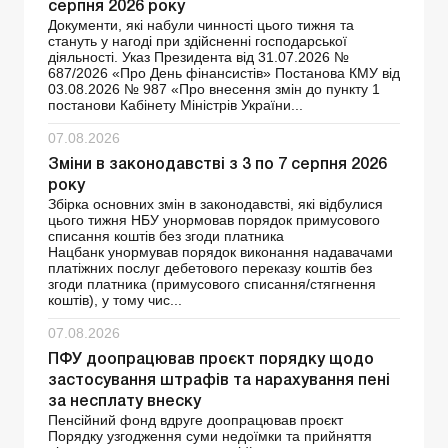
серпня 2026 року
Документи, які набули чинності цього тижня та
стануть у нагоді при здійсненні господарської
діяльності. Указ Президента від 31.07.2026 №
687/2026 «Про День фінансистів» Постанова КМУ від
03.08.2026 № 987 «Про внесення змін до пункту 1
постанови Кабінету Міністрів України...
07.08.2026
Зміни в законодавстві з 3 по 7 серпня 2026
року
Збірка основних змін в законодавстві, які відбулися
цього тижня НБУ унормовав порядок примусового
списання коштів без згоди платника
Нацбанк унормував порядок виконання надавачами
платіжних послуг дебетового переказу коштів без
згоди платника (примусового списання/стягнення
коштів), у тому чис...
07.08.2026
ПФУ доопрацював проєкт порядку щодо
застосування штрафів та нарахування пені
за несплату внеску
Пенсійний фонд вдруге доопрацював проєкт
Порядку узгодження суми недоїмки та прийняття