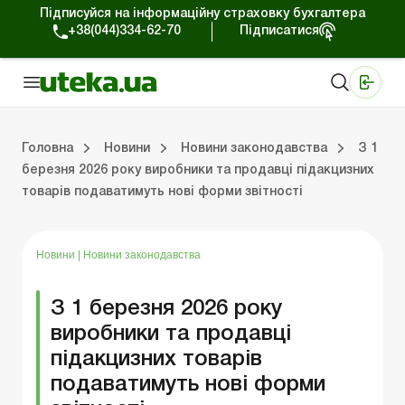
Підписуйся на інформаційну страховку бухгалтера
+38(044)334-62-70
Підписатися
Медичні КНП
Online видання «Баланс»
Online видання «Баланс-Агро»
Online бібліотека «Баланс»
Портал Баланс-Бюджет
Сервіси Баланс-Бюджет
Свiт позитива
Робота з приватними підприємцями
Господарські операції
Юридичні консультації
Спецвипуски для комерційних підприємств
Блог редакції Uteka-Комерція
Зо
Об
Сх
Головна
Новини
Новини законодавства
З 1
березня 2026 року виробники та продавці підакцизних
товарів подаватимуть нові форми звітності
дприємцями
ації
риємств
Зовнішньоекономічна діяльність
Облік, податки та звiтнiсть
Схеми бухгалтерських проводок
Школа бухгалтера: просто про облік
Фінансовий аудит
Приватний підприєме
Інструкції для роботи
Новини
|
Новини законодавства
З 1 березня 2026 року
виробники та продавці
підакцизних товарів
подаватимуть нові форми