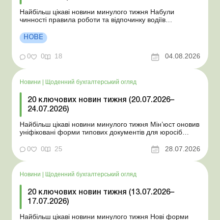
Найбільш цікаві новини минулого тижня Набули
чинності правила роботи та відпочинку водіїв
Президент підписав закони про мобілізацію та воєнний
стан Для сільгосппідприємств і ФОП запроваджено нові
НОВЕ
одноразові статистичні форми З 2 серпня змінюється
порядок зарахування окремих періодів роботи до стр...
0
0
18
04.08.2026
Новини
|
Щоденний бухгалтерський огляд
20 ключових новин тижня (20.07.2026–
24.07.2026)
Найбільш цікаві новини минулого тижня Мін’юст оновив
уніфіковані форми типових документів для юросіб
Мінекономіки відкликало новину про створення
координаційного центру з організації бронювання У
0
0
25
28.07.2026
працівника виявлено статус «у розшуку»: що потрібно
знати роботодавцям Закон про ВП...
Новини
|
Щоденний бухгалтерський огляд
20 ключових новин тижня (13.07.2026–
17.07.2026)
Найбільш цікаві новини минулого тижня Нові форми