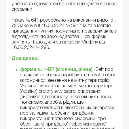
у звітності відомостей про обіг відходів тютюнової
сировини.
Наказ № 641 розроблено на виконання вимог ст.
72 Закону від 18.06.2024 № 3817-ІХ та з метою
приведення чинних нормативно-правових актів у
відповідність до законодавства. Нові форми
замінять ті, що діяли за наказом Мінфіну від
18.06.2024 № 296.
Довідково
:
форма № 1-ВП (місячна, річна)
«Звіт про
залишки та обсяги виробництва та/або обігу
(в тому числі ввезення на митну територію
України, вивезення за межі митної території
України) спирту етилового, спиртових
дистилятів, біоетанолу, алкогольних напоїв,
тютюнових виробів, рідин, що
використовуються в електронних сигаретах,
про залишки та обсяги придбання і
використання тютюнової сировини, про
обсяг (вагу) придбаної неферментованої