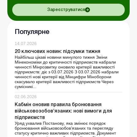
Зареєструватися
Популярне
14.07.2026
20 ключових новин: підсумки тижня
Найбільш цікаві новини минулого тижня Зміни
Мінекономіки до критичності підприємств набрали
чинності Мінрозвитку оновило критерії важливості
підприємств: діє з 03.07.2026 З 03.07.2026 набрали
чинності нові критерії від Мінцифри Міноборони
скасувало критерії важливості підприємств Через
сумісникі...
02.06.2026
Кабмін оновив правила бронювання
військовозобов’язаних: нові вимоги для
підприємств
Уряд ухвалив Постанову, яка змінює порядок
бронювання військовозобов’язаних та перегляду
статусу критично важливих підприємств. Документ