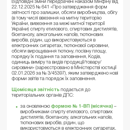
Відповідні зміни передбачені наказом Мінфіну від
22.12.2025 № 641 «Про затвердження форм
звітності про залишки, обсяги виробництва, обігу
(в тому числі ввезення на митну територію
України, вивезення за межі митної території
України) спирту етилового, спиртових дистилятів,
біоетанолу, алкогольних напоїв, тютюнових
виробів, рідин, що використовуються в
електронних сигаретах, тютюнової сировини,
обсяги вирощування тютюну, посівну площу,
порядку їх подання та заповнення, Кодів,
одиниць виміру та видів продукції/товару/
сировини» (зареєстровано в Міністерстві юстиції
02.01.2026 за № 3/45397), яким затверджено нові
форми звітів та порядок їх заповнення.
Щомісяця
звітність
подається до
територіальних органів ДПС:
за оновленою
формою
№ 1-ВП (місячна)
–
виробниками спирту етилового, спиртових
дистилятів, біоетанолу, алкогольних напоїв,
тютюнових виробів, рідин, що
використовуються в електронних сигаретах,