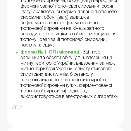
тютюнової сировини, обсяг (вагу) виробленої
ферментованої тютюнової сировини, обсяг
(вагу) реалізованої ферментованої тютюнової
сировини, обсяг (вагу) залишків
неферментованої та ферментованої
тютюнової сировини на кінець звітного
періоду, про залишки та обсяг вирощування
тютюну і реалізації тютюнової сировини,
посівну площу»;
форма № 1-ОП (місячна)
«Звіт про
залишки та обсяги обігу (у т. ч. ввезення на
митну територію України, вивезення за межі
митної території України) спирту етилового,
спиртових дистилятів, біоетанолу,
алкогольних напоїв, тютюнових виробів,
тютюнової сировини (у т. ч. ферментованої
тютюнової сировини), рідин, що
використовуються в електронних сигаретах».
ДПС