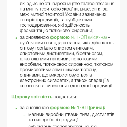
які здійснюють виробництво та/або ввезення
на митну територію України, вивезення за
межі митної території України зазначених
товарів (продукції), та суб&;єктами
господарювання, які здійснюють
ферментацію тютюнової сировини;
за оновленою
формою
№ 1-ОП (місячна)
–
суб’єктами господарювання, які здійснюють
оптову торгівлю спиртом етиловим,
спиртовими дистилятами, біоетанолом,
алкогольними напоями, тютюновими
виробами, тютюновою сировиною, тютюном,
промисловими замінниками тютюну,
рідинами, що використовуються в
електронних сигаретах, а також операції з
ввезення та вивезення відповідної продукції.
Щороку
звітність
подається:
за оновленою
формою № 1-ВП (річна)
:
малими виробництвами пива, дистилятів
та виноробної продукції;
суб’єктами господарювання, які