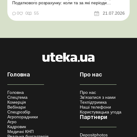
Податкового розрахунку: коли та за які періоди
звітувати Порядок оформлення та переоформлення
відстрочки від призову під час мобілізації удосконалено
0
0
55
21.07.2026
Кабмін утворив Координаційний центр з організації
бронювання військовозобов’язаних Верховна ...
Головна
Про нас
Головна
Про нас
Спецтема
Зв'язатися з нами
Комерція
Техпідтримка
Вебінари
Наші телефони
Спецрозбір
Користувацька угода
Агропорадники
Партнери
Агро
Кадровик
Медичні КНП
Depositphotos
Реальна бухгалтерія