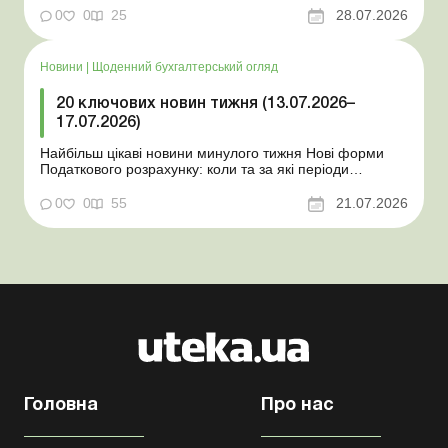
координаційного центру з організації бронювання У
0
0
25
28.07.2026
працівника виявлено статус «у розшуку»: що потрібно
знати роботодавцям Закон про ВП...
Новини
|
Щоденний бухгалтерський огляд
20 ключових новин тижня (13.07.2026–
17.07.2026)
Найбільш цікаві новини минулого тижня Нові форми
Податкового розрахунку: коли та за які періоди
звітувати Порядок оформлення та переоформлення
відстрочки від призову під час мобілізації удосконалено
0
0
55
21.07.2026
Кабмін утворив Координаційний центр з організації
бронювання військовозобов’язаних Верховна ...
Головна
Про нас