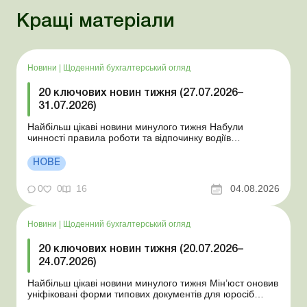
Кращі матеріали
Новини
|
Щоденний бухгалтерський огляд
20 ключових новин тижня (27.07.2026–
31.07.2026)
Найбільш цікаві новини минулого тижня Набули
чинності правила роботи та відпочинку водіїв
Президент підписав закони про мобілізацію та воєнний
стан Для сільгосппідприємств і ФОП запроваджено нові
НОВЕ
одноразові статистичні форми З 2 серпня змінюється
порядок зарахування окремих періодів роботи до стр...
0
0
16
04.08.2026
Новини
|
Щоденний бухгалтерський огляд
20 ключових новин тижня (20.07.2026–
24.07.2026)
Найбільш цікаві новини минулого тижня Мін’юст оновив
уніфіковані форми типових документів для юросіб
Мінекономіки відкликало новину про створення