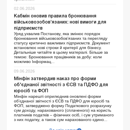
02.06.2026
Кабмін оновив правила бронювання
військовозобов’язаних: нові вимоги для
підприємств
Уряд ухвалив Постанову, яка змінює порядок
бронювання військовозобов’язаних та перегляду
статусу критично важливих підприємств. Документ
встановлює нові строки й критерії для бізнесу.
Детальніше читайте в цьому матеріалі. Більше за
темою: Бронювання працівників за добу: коли
можливо Інформац...
09.06.2026
Мінфін затвердив наказ про форми
об'єднаної звітності з ЄСВ та ПДФО для
юросіб та ФОП
Мінфін нарешті оприлюднив оновлені форми
об’єднаної звітності з ЄСВ та ПДФО для юросіб та
ФОП, затверджено форму Податкового розрахунку
сум доходу, нарахованого (сплаченого) на користь
платників податків – фізичних осіб, і сум утриманого
з них податку, а також сум нарахованого єдино...