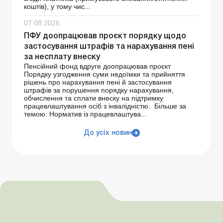
коштів), у тому чис...
07.08.2026
ПФУ доопрацював проєкт порядку щодо
застосування штрафів та нарахування пені
за несплату внеску
Пенсійний фонд вдруге доопрацював проєкт
Порядку узгодження суми недоїмки та прийняття
рішень про нарахування пені й застосування
штрафів за порушення порядку нарахування,
обчислення та сплати внеску на підтримку
працевлаштування осіб з інвалідністю. Більше за
темою: Норматив із працевлаштува...
До усіх новин