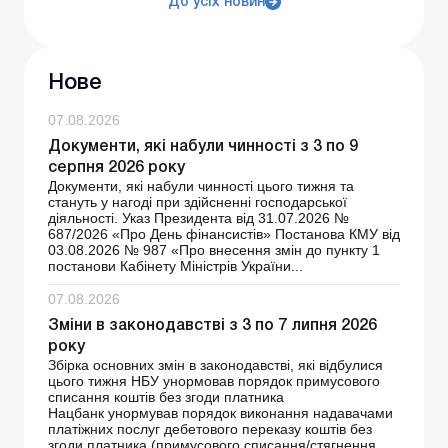
До усіх новин
Нове
07.08.2026
Документи, які набули чинності з 3 по 9
серпня 2026 року
Документи, які набули чинності цього тижня та
стануть у нагоді при здійсненні господарської
діяльності. Указ Президента від 31.07.2026 №
687/2026 «Про День фінансистів» Постанова КМУ від
03.08.2026 № 987 «Про внесення змін до пункту 1
постанови Кабінету Міністрів України...
07.08.2026
Зміни в законодавстві з 3 по 7 липня 2026
року
Збірка основних змін в законодавстві, які відбулися
цього тижня НБУ унормовав порядок примусового
списання коштів без згоди платника
Нацбанк унормував порядок виконання надавачами
платіжних послуг дебетового переказу коштів без
згоди платника (примусового списання/стягнення