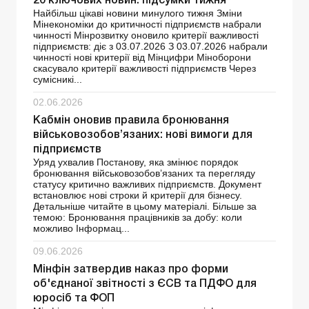
20 ключових новин: підсумки тижня
Найбільш цікаві новини минулого тижня Зміни
Мінекономіки до критичності підприємств набрали
чинності Мінрозвитку оновило критерії важливості
підприємств: діє з 03.07.2026 З 03.07.2026 набрали
чинності нові критерії від Мінцифри Міноборони
скасувало критерії важливості підприємств Через
сумісникі...
02.06.2026
Кабмін оновив правила бронювання
військовозобов’язаних: нові вимоги для
підприємств
Уряд ухвалив Постанову, яка змінює порядок
бронювання військовозобов’язаних та перегляду
статусу критично важливих підприємств. Документ
встановлює нові строки й критерії для бізнесу.
Детальніше читайте в цьому матеріалі. Більше за
темою: Бронювання працівників за добу: коли
можливо Інформац...
09.06.2026
Мінфін затвердив наказ про форми
об'єднаної звітності з ЄСВ та ПДФО для
юросіб та ФОП