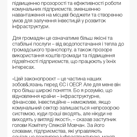
підвищенню прозорості та ефективності роботи
комунальних підприємств, зменшенню
навантаження на місцеві бюджети та створенню
умов для залучення інвестицій у розвиток
інфраструктури.
Для громадян це означатиме більш якісні та
стабільні послуги – від водопостачання і тепла до
громадського транспорту, а також прозоре
використання коштів громади та підвищення
підзвітності підприємств, що працюють у їхніх
інтересах.
«Цей законопроєкт – це частина наших
зобов&;язань перед ЄС і ОЕСР. Але для мене він
про більш широкі поняття. Бо я розумію, що
відновлення країни – інфраструктурне,
фінансове, інвестиційне – неможливе, якщо
комунальний сектор залишається непрозорою
системою, куди гроші входять, але нікуди не
виходять у вигляді якості», – сказав заступник
голови Комітету Олексій Мовчан. За його
словами, підприємства, які управляють