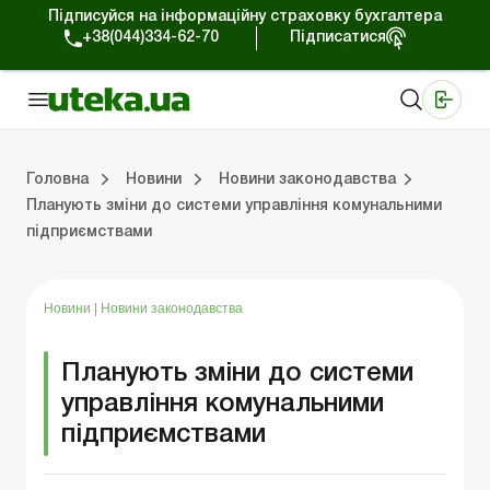
Підписуйся на інформаційну страховку бухгалтера
+38(044)334-62-70
Підписатися
Медичні КНП
Online видання «Баланс»
Online видання «Баланс-Агро»
Online бібліотека «Баланс»
Портал Баланс-Бюджет
Сервіси Баланс-Бюджет
Свiт позитива
Робота з приватними підприємцями
Господарські операції
Юридичні консультації
Спецвипуски для комерційних підприємств
Блог редакції Uteka-Комерція
Зо
Об
Сх
Головна
Новини
Новини законодавства
Планують зміни до системи управління комунальними
підприємствами
дприємцями
ації
риємств
Зовнішньоекономічна діяльність
Облік, податки та звiтнiсть
Схеми бухгалтерських проводок
Школа бухгалтера: просто про облік
Фінансовий аудит
Приватний підприєме
Інструкції для роботи
Новини
|
Новини законодавства
Планують зміни до системи
управління комунальними
підприємствами