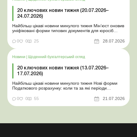
20 ключових новин тижня (20.07.2026–
24.07.2026)
Найбільш цікаві новини минулого тижня Мін’юст оновив
уніфіковані форми типових документів для юросіб
Мінекономіки відкликало новину про створення
координаційного центру з організації бронювання У
0
0
25
28.07.2026
працівника виявлено статус «у розшуку»: що потрібно
знати роботодавцям Закон про ВП...
Новини
|
Щоденний бухгалтерський огляд
20 ключових новин тижня (13.07.2026–
17.07.2026)
Найбільш цікаві новини минулого тижня Нові форми
Податкового розрахунку: коли та за які періоди
звітувати Порядок оформлення та переоформлення
відстрочки від призову під час мобілізації удосконалено
0
0
55
21.07.2026
Кабмін утворив Координаційний центр з організації
бронювання військовозобов’язаних Верховна ...