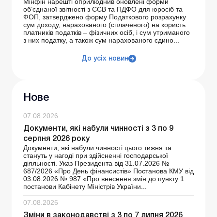
Мінфін нарешті оприлюднив оновлені форми
об’єднаної звітності з ЄСВ та ПДФО для юросіб та
ФОП, затверджено форму Податкового розрахунку
сум доходу, нарахованого (сплаченого) на користь
платників податків – фізичних осіб, і сум утриманого
з них податку, а також сум нарахованого єдино...
До усіх новин
Нове
07.08.2026
Документи, які набули чинності з 3 по 9
серпня 2026 року
Документи, які набули чинності цього тижня та
стануть у нагоді при здійсненні господарської
діяльності. Указ Президента від 31.07.2026 №
687/2026 «Про День фінансистів» Постанова КМУ від
03.08.2026 № 987 «Про внесення змін до пункту 1
постанови Кабінету Міністрів України...
07.08.2026
Зміни в законодавстві з 3 по 7 липня 2026