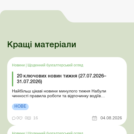
Кращі матеріали
Новини
|
Щоденний бухгалтерський огляд
20 ключових новин тижня (27.07.2026–
31.07.2026)
Найбільш цікаві новини минулого тижня Набули
чинності правила роботи та відпочинку водіїв
Президент підписав закони про мобілізацію та воєнний
стан Для сільгосппідприємств і ФОП запроваджено нові
НОВЕ
одноразові статистичні форми З 2 серпня змінюється
порядок зарахування окремих періодів роботи до стр...
0
0
16
04.08.2026
Новини
|
Щоденний бухгалтерський огляд