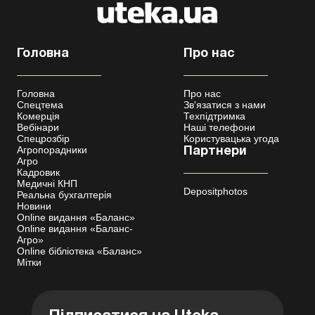
Головна
Про нас
Головна
Про нас
Спецтема
Зв'язатися з нами
Комерція
Техпідтримка
Вебінари
Наші телефони
Спецрозбір
Користувацька угода
Агропорадники
Партнери
Агро
Кадровик
Медичні КНП
Depositphotos
Реальна бухгалтерія
Новини
Online видання «Баланс»
Online видання «Баланс-
Агро»
Online бібліотека «Баланс»
Мітки