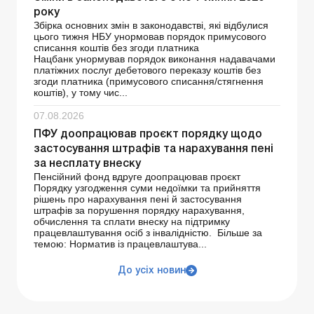
року
Збірка основних змін в законодавстві, які відбулися
цього тижня НБУ унормовав порядок примусового
списання коштів без згоди платника
Нацбанк унормував порядок виконання надавачами
платіжних послуг дебетового переказу коштів без
згоди платника (примусового списання/стягнення
коштів), у тому чис...
07.08.2026
ПФУ доопрацював проєкт порядку щодо
застосування штрафів та нарахування пені
за несплату внеску
Пенсійний фонд вдруге доопрацював проєкт
Порядку узгодження суми недоїмки та прийняття
рішень про нарахування пені й застосування
штрафів за порушення порядку нарахування,
обчислення та сплати внеску на підтримку
працевлаштування осіб з інвалідністю. Більше за
темою: Норматив із працевлаштува...
До усіх новин