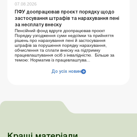
07.08.2026
ПФУ доопрацював проєкт порядку щодо
застосування штрафів та нарахування пені
за несплату внеску
Пенсійний фонд вдруге доопрацював проєкт
Порядку узгодження суми недоїмки та прийняття
рішень про нарахування пені й застосування
штрафів за порушення порядку нарахування,
обчислення та сплати внеску на підтримку
працевлаштування осіб з інвалідністю. Більше за
темою: Норматив із працевлаштува...
До усіх новин
Кращі матеріали