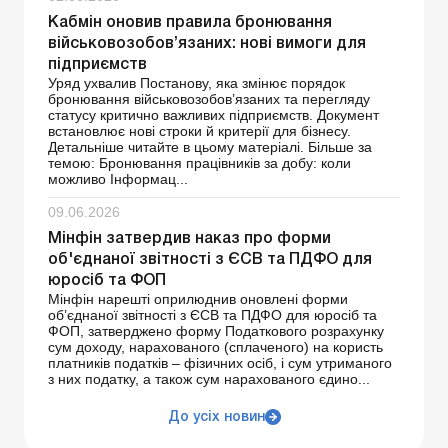
Кабмін оновив правила бронювання
військовозобов’язаних: нові вимоги для
підприємств
Уряд ухвалив Постанову, яка змінює порядок
бронювання військовозобов’язаних та перегляду
статусу критично важливих підприємств. Документ
встановлює нові строки й критерії для бізнесу.
Детальніше читайте в цьому матеріалі. Більше за
темою: Бронювання працівників за добу: коли
можливо Інформац...
09.06.2026
Мінфін затвердив наказ про форми
об'єднаної звітності з ЄСВ та ПДФО для
юросіб та ФОП
Мінфін нарешті оприлюднив оновлені форми
об’єднаної звітності з ЄСВ та ПДФО для юросіб та
ФОП, затверджено форму Податкового розрахунку
сум доходу, нарахованого (сплаченого) на користь
платників податків – фізичних осіб, і сум утриманого
з них податку, а також сум нарахованого єдино...
До усіх новин