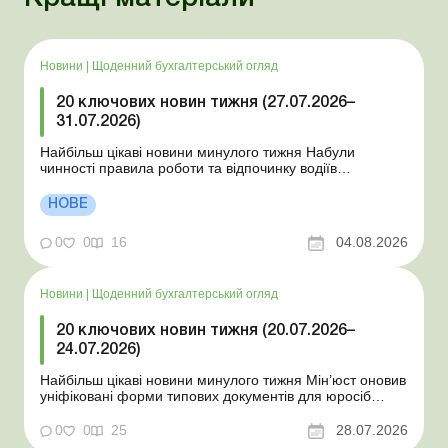
Новини
|
Щоденний бухгалтерський огляд
20 ключових новин тижня (27.07.2026–
31.07.2026)
Найбільш цікаві новини минулого тижня Набули
чинності правила роботи та відпочинку водіїв
Президент підписав закони про мобілізацію та воєнний
стан Для сільгосппідприємств і ФОП запроваджено нові
НОВЕ
одноразові статистичні форми З 2 серпня змінюється
порядок зарахування окремих періодів роботи до стр...
0
0
16
04.08.2026
Новини
|
Щоденний бухгалтерський огляд
20 ключових новин тижня (20.07.2026–
24.07.2026)
Найбільш цікаві новини минулого тижня Мін’юст оновив
уніфіковані форми типових документів для юросіб
Мінекономіки відкликало новину про створення
координаційного центру з організації бронювання У
0
0
25
28.07.2026
працівника виявлено статус «у розшуку»: що потрібно