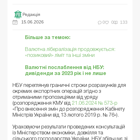
Редакція
15.06.2026
0
0
133
Більше за темою:
Валютна лібералізація продовжується:
«позиковий» ліміт та інші зміни
Валютні послаблення від НБУ:
дивіденди за 2023 рік і не лише
НБУ переглянув граничні строки розрахунків для
окремих експортних операцій згідно з
отриманими пропозиціями від уряду
(розпорядження КМУ від
21.06.2024 № 573-р
«Про внесення змін до розпорядження Кабінету
Міністрів України від 13 лютого 2019 р. № 76»).
Ураховуючи результати проведених консультацій
із Міністерством економіки, довкілля та
сільського господарства України, НБУ збільшує зі