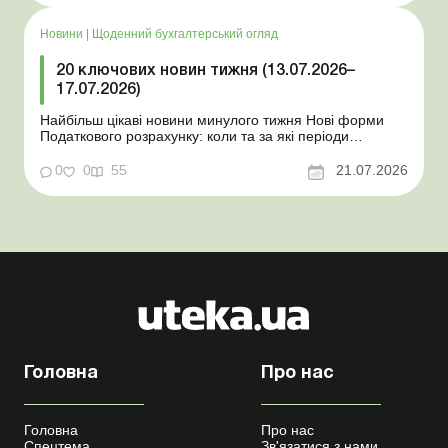
знати роботодавцям Закон про ВП...
Новини
|
Щоденний бухгалтерський огляд
20 ключових новин тижня (13.07.2026–
17.07.2026)
Найбільш цікаві новини минулого тижня Нові форми
Податкового розрахунку: коли та за які періоди
звітувати Порядок оформлення та переоформлення
відстрочки від призову під час мобілізації удосконалено
0
0
55
21.07.2026
Кабмін утворив Координаційний центр з організації
бронювання військовозобов’язаних Верховна ...
Головна
Про нас
Головна
Про нас
Спецтема
Зв'язатися з нами