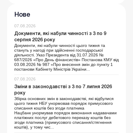
Нове
07.08.2026
Документи, які набули чинності з 3 по 9
серпня 2026 року
Документи, які набули чинності цього тижня та
стануть у нагоді при здійсненні господарської
діяльності. Указ Президента від 31.07.2026 №
687/2026 «Про День фінансистів» Постанова КМУ від
03.08.2026 № 987 «Про внесення змін до пункту 1
постанови Кабінету Міністрів України...
07.08.2026
Зміни в законодавстві з 3 по 7 липня 2026
року
Збірка основних змін в законодавстві, які відбулися
цього тижня НБУ унормовав порядок примусового
списання коштів без згоди платника
Нацбанк унормував порядок виконання надавачами
платіжних послуг дебетового переказу коштів без
згоди платника (примусового списання/стягнення
коштів), у тому чис...