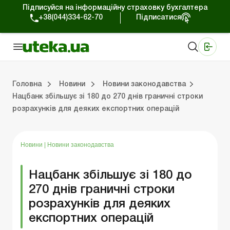
Підписуйся на інформаційну страховку бухгалтера
+38(044)334-62-70
Підписатися
Медичні КНП
Online видання «Баланс»
Online видання «Баланс-Агро»
Online бібліотека «Баланс»
Портал Баланс-Бюджет
Сервіси Баланс-Бюджет
Свiт позитива
Робота з приватними підприємцями
Господарські операції
Юридичні консультації
Спецвипуски для комерційних підприємств
Блог редакції Uteka-Комерція
Зо
Об
Сх
Головна
Новини
Новини законодавства
Нацбанк збільшує зі 180 до 270 днів граничні строки
розрахунків для деяких експортних операцій
дприємцями
ації
риємств
Зовнішньоекономічна діяльність
Облік, податки та звiтнiсть
Схеми бухгалтерських проводок
Школа бухгалтера: просто про облік
Фінансовий аудит
Приватний підприєме
Інструкції для роботи
Новини
|
Новини законодавства
Нацбанк збільшує зі 180 до
270 днів граничні строки
розрахунків для деяких
експортних операцій