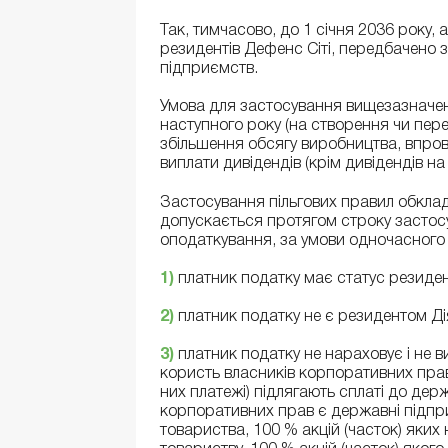
Так, тимчасово, до 1 січня 2036 року, 
резидентів Дефенс Сіті, передбачено з
підприємств.
Умова для застосування вищезазначено
наступного року (на створення чи пер
збільшення обсягу виробництва, впров
виплати дивідендів (крім дивідендів н
Застосування пільгових правил обкла
допускається протягом строку застос
оподаткування, за умови одночасного 
1)
платник податку має статус резиден
2)
платник податку не є резидентом Дія
3)
платник податку не нараховує і не в
користь власників корпоративних прав,
них платежі) підлягають сплаті до д
корпоративних прав є державні підпри
товариства, 100 % акцій (часток) яки