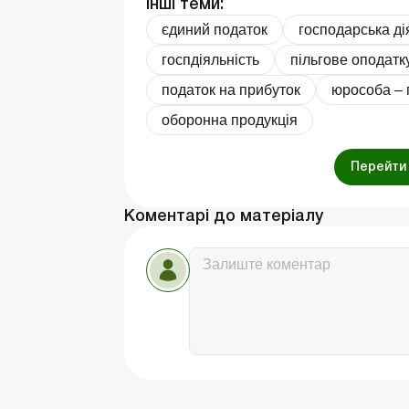
Інші теми:
єдиний податок
господарська ді
госпдіяльність
пільгове оподат
податок на прибуток
юрособа – 
оборонна продукція
Перейти 
Коментарі до матеріалу