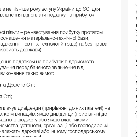
але не пізніше року вступу України до ЄС, для
вільнення від сплати податку на прибуток
ї пільги – реінвестування прибутку протягом
еоснащення матеріально-технічної бази,
адження новітніх технологій тощо) та без права
а користь держави).
дення податком на прибуток підприємств
ування передбаченого звільнення від
виконання таких вимог:
та Дефенс Сіті;
 Сіті;
иплачує дивіденди (прирівняні до них платежі) на
 крім випадків, якщо дивіденди (прирівняні до
ержавного бюджету або якщо власниками
ємства, установи, організації або господарські
х належать державі або іншому господарському