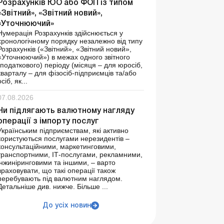
Розрахунків ЮО або ФОП із типом
«Звітний», «Звітний новий»,
«Уточнюючий»
Нумерація Розрахунків здійснюється у
хронологічному порядку незалежно від типу
Розрахунків («Звітний», «Звітний новий»,
«Уточнюючий») в межах одного звітного
(податкового) періоду (місяця – для юросіб,
кварталу – для фізосіб-підприємців та/або
осіб, як...
07.08.2026
Чи підлягають валютному нагляду
операції з імпорту послуг
Українським підприємствам, які активно
користуються послугами нерезидентів –
консультаційними, маркетинговими,
транспортними, ІТ-послугами, рекламними,
інжиніринговими та іншими, – варто
враховувати, що такі операції також
перебувають під валютним наглядом.
Детальніше див. нижче. Більше ...
До усіх новин