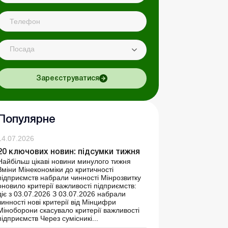
Посада
Зареєструватися
Популярне
14.07.2026
20 ключових новин: підсумки тижня
Найбільш цікаві новини минулого тижня
Зміни Мінекономіки до критичності
підприємств набрали чинності Мінрозвитку
оновило критерії важливості підприємств:
діє з 03.07.2026 З 03.07.2026 набрали
чинності нові критерії від Мінцифри
Міноборони скасувало критерії важливості
підприємств Через сумісникі...