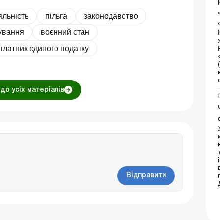
яльність
пільга
законодавство
кування
воєнний стан
платник єдиного податку
до усіх матеріалів
Відправити