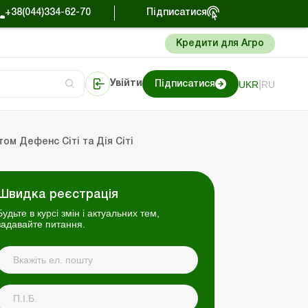
+38(044)334-62-70
Підписатися
Кредити для Агро
|
UKR
RU
Увійти
Підписатися
сто про облік
Портал Баланс-Бюджет
м Дефенс Сіті та Дія Сіті
Швидка реєстрація
Будьте в курсі змін і актуальних тем,
задавайте питання.