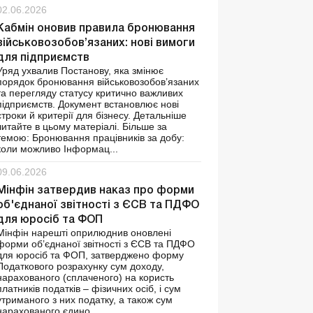
02.06.2026
Кабмін оновив правила бронювання
військовозобов’язаних: нові вимоги
для підприємств
Уряд ухвалив Постанову, яка змінює
порядок бронювання військовозобов’язаних
та перегляду статусу критично важливих
підприємств. Документ встановлює нові
строки й критерії для бізнесу. Детальніше
читайте в цьому матеріалі. Більше за
темою: Бронювання працівників за добу:
коли можливо Інформац...
09.06.2026
Мінфін затвердив наказ про форми
об'єднаної звітності з ЄСВ та ПДФО
для юросіб та ФОП
Мінфін нарешті оприлюднив оновлені
форми об’єднаної звітності з ЄСВ та ПДФО
для юросіб та ФОП, затверджено форму
Податкового розрахунку сум доходу,
нарахованого (сплаченого) на користь
платників податків – фізичних осіб, і сум
утриманого з них податку, а також сум
нарахованого єдино...