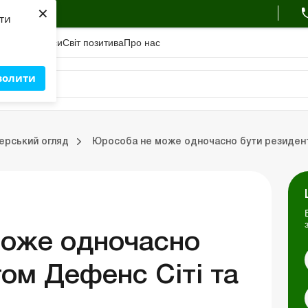
×
ухгалтера
яти
адемiя
Сервіси
Свiт позитива
Про нас
волити
Зовнішньоекономічна діяльність
Облік, податки та звiтнiсть
Схеми бухгалтерських проводок
Школа бухгалтера: про
ерський огляд
Юрособа не може одночасно бути резиденто
ць
Портал Баланс-Бюджет
Календар бухгалтера
Дані для розрахунків
оже одночасно
ом Дефенс Сіті та