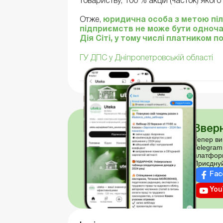
товариству, 100 % акцій (часток) яког
Отже,
юридична особа з метою пі
підприємств не може бути одноча
Дія Сіті, у тому числі платником 
ГУ ДПС у Дніпропетровській області
Зверн
Тепер ви
Telegram
платфор
Приєднуй
Fac
You