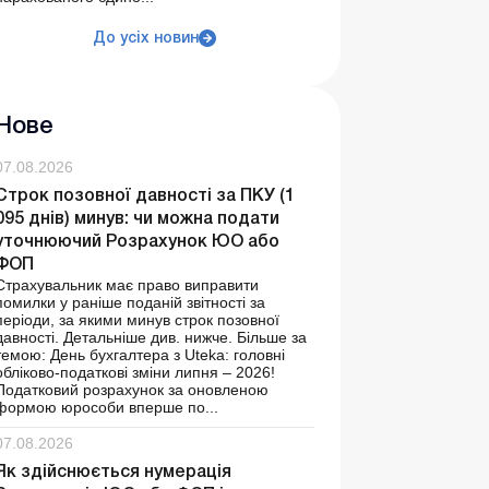
До усіх новин
Нове
07.08.2026
Строк позовної давності за ПКУ (1
095 днів) минув: чи можна подати
уточнюючий Розрахунок ЮО або
ФОП
Страхувальник має право виправити
помилки у раніше поданій звітності за
періоди, за якими минув строк позовної
давності. Детальніше див. нижче. Більше за
темою: День бухгалтера з Uteka: головні
обліково-податкові зміни липня – 2026!
Податковий розрахунок за оновленою
формою юрособи вперше по...
07.08.2026
Як здійснюється нумерація