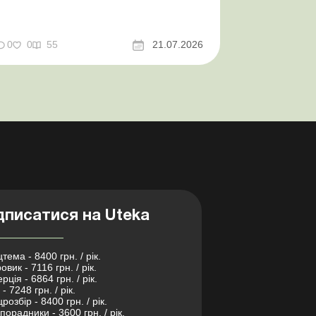
а за які періоди звітувати Порядок
оформлення та переоформлення
відстрочки від призову під час мобілізації
досконалено Кабмін утворив
0
0
55
21.07.2026
Координаційний центр з організації
бронювання військовозобов’язаних
Верховна ...
дписатися на Uteka
тема - 8400 грн. / рік.
овик - 7116 грн. / рік.
рція - 6864 грн. / рік.
- 7248 грн. / рік.
розбір - 8400 грн. / рік.
порадники - 3600 грн. / рік.