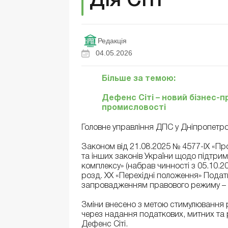
Дія Сіті
Редакція
04.05.2026
Більше за темою:
Дефенс Сіті – новий бізнес-
промисловості
Головне управління ДПС у Дніпропетров
Законом від 21.08.2025 № 4577-ІХ «Пр
та інших законів України щодо підтр
комплексу» (набрав чинності з 05.10.20
розд. ХХ «Перехідні положення» Податк
запровадженням правового режиму – 
Зміни внесено з метою стимулювання
через надання податкових, митних та 
Дефенс Сіті.