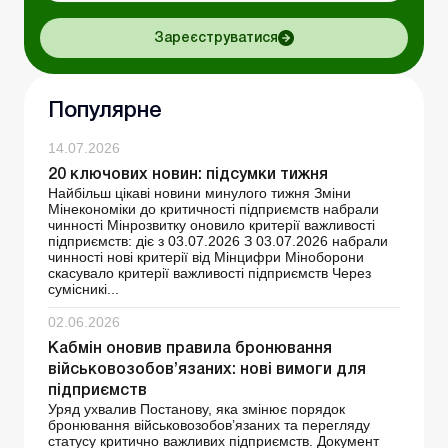
Зареєструватися
Популярне
14.07.2026
20 ключових новин: підсумки тижня
Найбільш цікаві новини минулого тижня Зміни
Мінекономіки до критичності підприємств набрали
чинності Мінрозвитку оновило критерії важливості
підприємств: діє з 03.07.2026 З 03.07.2026 набрали
чинності нові критерії від Мінцифри Міноборони
скасувало критерії важливості підприємств Через
сумісникі...
02.06.2026
Кабмін оновив правила бронювання
військовозобов’язаних: нові вимоги для
підприємств
Уряд ухвалив Постанову, яка змінює порядок
бронювання військовозобов’язаних та перегляду
статусу критично важливих підприємств. Документ