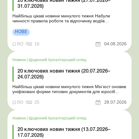
20 ключових новин тижня (27.07.2026–
31.07.2026)
Найбільш цікаві новини минулого тижня Набули
чинності правила роботи та відпочинку водіїв
Президент підписав закони про мобілізацію та воєнний
стан Для сільгосппідприємств і ФОП запроваджено нові
НОВЕ
одноразові статистичні форми З 2 серпня змінюється
порядок зарахування окремих періодів роботи до стр...
0
0
16
04.08.2026
Новини
|
Щоденний бухгалтерський огляд
20 ключових новин тижня (20.07.2026–
24.07.2026)
Найбільш цікаві новини минулого тижня Мін’юст оновив
уніфіковані форми типових документів для юросіб
Мінекономіки відкликало новину про створення
координаційного центру з організації бронювання У
0
0
25
28.07.2026
працівника виявлено статус «у розшуку»: що потрібно
знати роботодавцям Закон про ВП...
Новини
|
Щоденний бухгалтерський огляд
20 ключових новин тижня (13.07.2026–
17.07.2026)