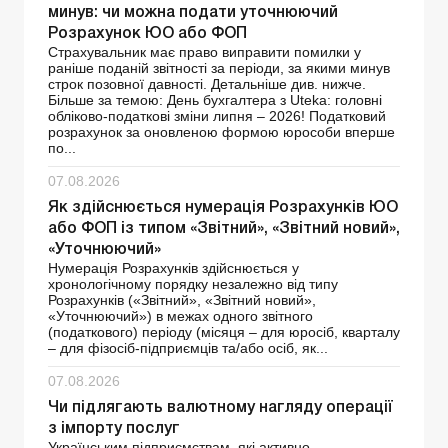
минув: чи можна подати уточнюючий
Розрахунок ЮО або ФОП
Страхувальник має право виправити помилки у
раніше поданій звітності за періоди, за якими минув
строк позовної давності. Детальніше див. нижче.
Більше за темою: День бухгалтера з Uteka: головні
обліково-податкові зміни липня – 2026! Податковий
розрахунок за оновленою формою юрособи вперше
по...
07.08.2026
Як здійснюється нумерація Розрахунків ЮО
або ФОП із типом «Звітний», «Звітний новий»,
«Уточнюючий»
Нумерація Розрахунків здійснюється у
хронологічному порядку незалежно від типу
Розрахунків («Звітний», «Звітний новий»,
«Уточнюючий») в межах одного звітного
(податкового) періоду (місяця – для юросіб, кварталу
– для фізосіб-підприємців та/або осіб, як...
07.08.2026
Чи підлягають валютному нагляду операції
з імпорту послуг
Українським підприємствам, які активно