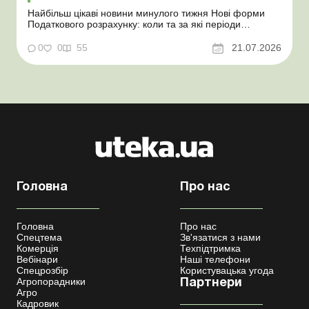
Найбільш цікаві новини минулого тижня Нові форми
Податкового розрахунку: коли та за які періоди
звітувати Порядок оформлення та переоформлення
відстрочки від призову під час мобілізації удосконалено
0
0
55
21.07.2026
Кабмін утворив Координаційний центр з організації
бронювання військовозобов’язаних Верховна ...
Головна
Про нас
Головна
Про нас
Спецтема
Зв'язатися з нами
Комерція
Техпідтримка
Вебінари
Наші телефони
Спецрозбір
Користувацька угода
Агропорадники
Партнери
Агро
Кадровик