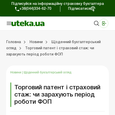
Підписуйся на інформаційну страховку бухгалтера
+38(044)334-62-70
Підписатися
Медичні КНП
Online видання «Баланс»
Online видання «Баланс-Агро»
Online бібліотека «Баланс»
Портал Баланс-Бюджет
Сервіси Баланс-Бюджет
Свiт позитива
Робота з приватними підприємцями
Господарські операції
Юридичні консультації
Спецвипуски для комерційних підприємств
Блог редакції Uteka-Комерція
Зо
Об
Сх
Головна
Новини
Щоденний бухгалтерський
огляд
Торговий патент і страховий стаж: чи
зарахують період роботи ФОП
дприємцями
ації
риємств
Зовнішньоекономічна діяльність
Облік, податки та звiтнiсть
Схеми бухгалтерських проводок
Школа бухгалтера: просто про облік
Фінансовий аудит
Приватний підприєме
Інструкції для роботи
Новини
|
Щоденний бухгалтерський огляд
Торговий патент і страховий
стаж: чи зарахують період
роботи ФОП