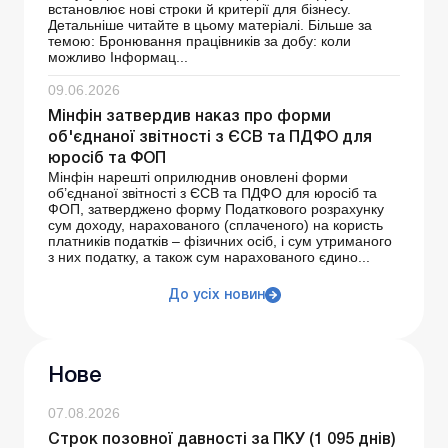
встановлює нові строки й критерії для бізнесу.
Детальніше читайте в цьому матеріалі. Більше за
темою: Бронювання працівників за добу: коли
можливо Інформац...
09.06.2026
Мінфін затвердив наказ про форми
об'єднаної звітності з ЄСВ та ПДФО для
юросіб та ФОП
Мінфін нарешті оприлюднив оновлені форми
об’єднаної звітності з ЄСВ та ПДФО для юросіб та
ФОП, затверджено форму Податкового розрахунку
сум доходу, нарахованого (сплаченого) на користь
платників податків – фізичних осіб, і сум утриманого
з них податку, а також сум нарахованого єдино...
До усіх новин
Нове
07.08.2026
Строк позовної давності за ПКУ (1 095 днів)