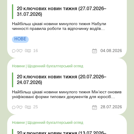
20 ключових новин тижня (27.07.2026–
31.07.2026)
Найбільш цікаві новини минулого тижня Набули
чинності правила роботи та відпочинку водіїв
Президент підписав закони про мобілізацію та воєнний
стан Для сільгосппідприємств і ФОП запроваджено нові
НОВЕ
одноразові статистичні форми З 2 серпня змінюється
порядок зарахування окремих періодів роботи до стр...
0
0
16
04.08.2026
Новини
|
Щоденний бухгалтерський огляд
20 ключових новин тижня (20.07.2026–
24.07.2026)
Найбільш цікаві новини минулого тижня Мін’юст оновив
уніфіковані форми типових документів для юросіб
Мінекономіки відкликало новину про створення
координаційного центру з організації бронювання У
0
0
25
28.07.2026
працівника виявлено статус «у розшуку»: що потрібно
знати роботодавцям Закон про ВП...
Новини
|
Щоденний бухгалтерський огляд
20 ключових новин тижня (13.07.2026–