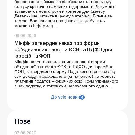
бронювання військовозобов’язаних та перегляду
статусу критично важливих підприємств. Документ
встановлює нові строки й критерії для бізнесу.
Детальніше читайте в цьому матеріалі. Більше за
темою: Бронювання працівників за добу: коли
можливо Інформац...
09.06.2026
Мінфін затвердив наказ про форми
об'єднаної звітності з ЄСВ та ПДФО для
юросіб та ФОП
Мінфін нарешті оприлюднив оновлені форми
об’єднаної звітності з ЄСВ та ПДФО для юросіб та
ФОП, затверджено форму Податкового розрахунку
сум доходу, нарахованого (сплаченого) на користь
платників податків – фізичних осіб, і сум утриманого
з них податку, а також сум нарахованого єдино...
До усіх новин
Нове
07.08.2026