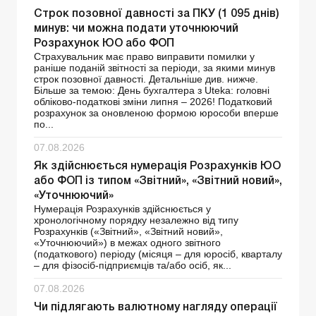
Строк позовної давності за ПКУ (1 095 днів)
минув: чи можна подати уточнюючий
Розрахунок ЮО або ФОП
Страхувальник має право виправити помилки у
раніше поданій звітності за періоди, за якими минув
строк позовної давності. Детальніше див. нижче.
Більше за темою: День бухгалтера з Uteka: головні
обліково-податкові зміни липня – 2026! Податковий
розрахунок за оновленою формою юрособи вперше
по...
07.08.2026
Як здійснюється нумерація Розрахунків ЮО
або ФОП із типом «Звітний», «Звітний новий»,
«Уточнюючий»
Нумерація Розрахунків здійснюється у
хронологічному порядку незалежно від типу
Розрахунків («Звітний», «Звітний новий»,
«Уточнюючий») в межах одного звітного
(податкового) періоду (місяця – для юросіб, кварталу
– для фізосіб-підприємців та/або осіб, як...
07.08.2026
Чи підлягають валютному нагляду операції