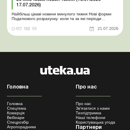
17.07.2026)
Найбільш цікаві новини минулого тижня Нові форми
Податкового розрахунку: коли та за які періоди
звітувати Порядок оформлення та переоформлення
відстрочки від призову під час мобілізації удосконалено
0
0
55
21.07.2026
Кабмін утворив Координаційний центр з організації
бронювання військовозобов’язаних Верховна ...
Головна
Про нас
Головна
Про нас
Спецтема
Зв'язатися з нами
Комерція
Техпідтримка
Вебінари
Наші телефони
Спецрозбір
Користувацька угода
Агропорадники
Партнери