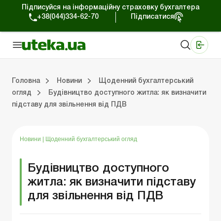
Підписуйся на інформаційну страховку бухгалтера
+38(044)334-62-70
Підписатися
Медичні КНП
Online видання «Баланс»
Online видання «Баланс-Агро»
Online бібліотека «Баланс»
Портал Баланс-Бюджет
Сервіси Баланс-Бюджет
Свiт позитива
Робота з приватними підприємцями
Господарські операції
Юридичні консультації
Спецвипуски для комерційних підприємств
Блог редакції Uteka-Комерція
Зо
Об
Сх
Головна
Новини
Щоденний бухгалтерський
огляд
Будівництво доступного житла: як визначити
підставу для звільнення від ПДВ
дприємцями
ації
риємств
Зовнішньоекономічна діяльність
Облік, податки та звiтнiсть
Схеми бухгалтерських проводок
Школа бухгалтера: просто про облік
Фінансовий аудит
Приватний підприєме
Інструкції для роботи
Новини
|
Щоденний бухгалтерський огляд
Будівництво доступного
житла: як визначити підставу
для звільнення від ПДВ