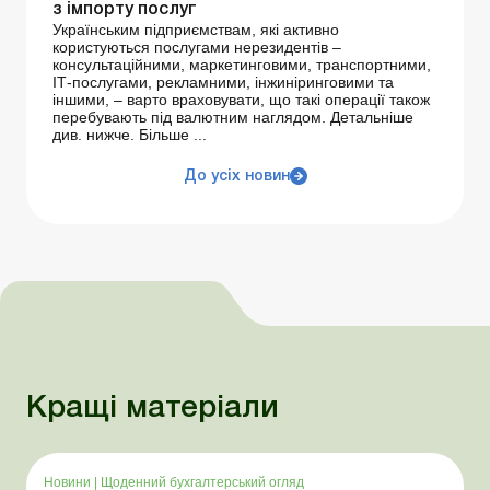
з імпорту послуг
Українським підприємствам, які активно
користуються послугами нерезидентів –
консультаційними, маркетинговими, транспортними,
ІТ-послугами, рекламними, інжиніринговими та
іншими, – варто враховувати, що такі операції також
перебувають під валютним наглядом. Детальніше
див. нижче. Більше ...
До усіх новин
Кращі матеріали
Новини
|
Щоденний бухгалтерський огляд