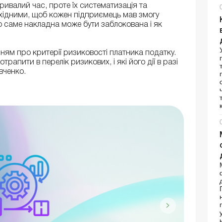
тривалий час, проте їх систематизація та
обхідними, щоб кожен підприємець мав змогу
о саме накладна може бути заблокована і як
ям про критерії ризиковості платника податку.
трапити в перелік ризикових, і які його дії в разі
авченко.