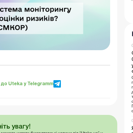
до Uteka у Telegramm
іть увагу!
 можете читати бухгалтерські новини від “Uteka.ua” у