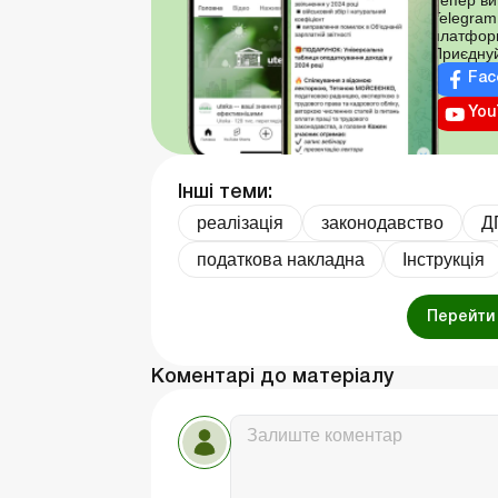
Telegram
платфор
Приєднуй
Fac
You
Інші теми:
реалізація
законодавство
Д
податкова накладна
Інструкція
Перейти 
Коментарі до матеріалу