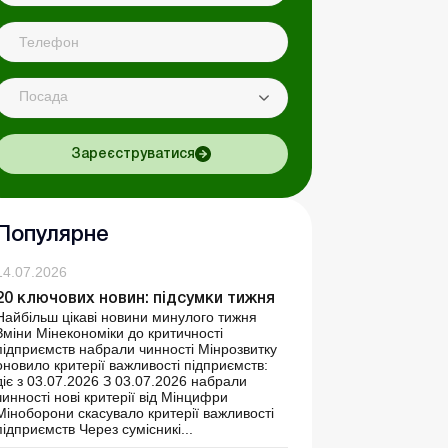
Посада
Зареєструватися
Популярне
14.07.2026
20 ключових новин: підсумки тижня
Найбільш цікаві новини минулого тижня
Зміни Мінекономіки до критичності
підприємств набрали чинності Мінрозвитку
оновило критерії важливості підприємств:
діє з 03.07.2026 З 03.07.2026 набрали
чинності нові критерії від Мінцифри
Міноборони скасувало критерії важливості
підприємств Через сумісникі...