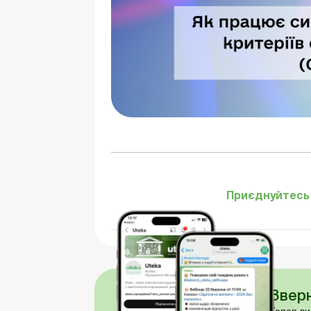
Приєднуйтесь 
Зверн
Тепер ви