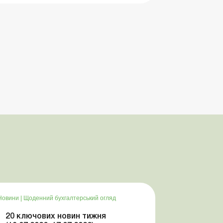
Новини
|
Щоденний бухгалтерський огляд
20 ключових новин тижня