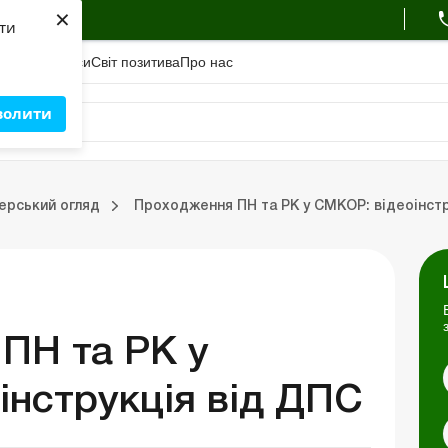
×
ухгалтера
яти
адемiя
Сервіси
Свiт позитива
Про нас
волити
Зовнішньоекономічна діяльність
Облік, податки та звiтнiсть
Схеми бухгалтерських проводок
Школа бухгалтера: про
ерський огляд
Проходження ПН та РК у СМКОР: відеоінстр
ць
Портал Баланс-Бюджет
Календар бухгалтера
Дані для розрахунків
ПН та РК у
інструкція від ДПС