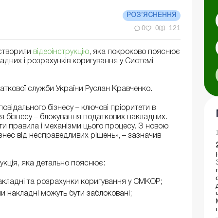
РОЗ’ЯСНЕННЯ
0
0
121
 створили
відеоінструкцію
, яка покроково пояснює
дних і розрахунків коригування у Системі
аткової служби України Руслан Кравченко.
повідального бізнесу – ключові пріоритети в
я бізнесу – блокування податкових накладних.
ти правила і механізми цього процесу. З новою
нес від несправедливих рішень», – зазначив
укція, яка детально пояснює:
акладні та розрахунки коригування у СМКОР;
ми накладні можуть бути заблоковані;