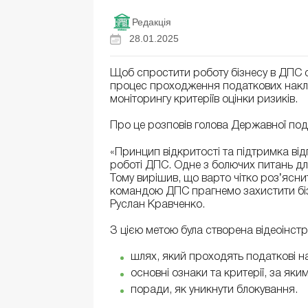
Редакція
28.01.2025
Щоб спростити роботу бізнесу в ДПС
процес проходження податкових накла
моніторингу критеріїв оцінки ризиків.
Про це розповів голова Державної под
«Принцип відкритості та підтримка від
роботі ДПС. Одне з болючих питань дл
Тому вирішив, що варто чітко розʼясни
командою ДПС прагнемо захистити біз
Руслан Кравченко.
З цією метою була створена відеоінстр
шлях, який проходять податкові н
основні ознаки та критерії, за яки
поради, як уникнути блокування.