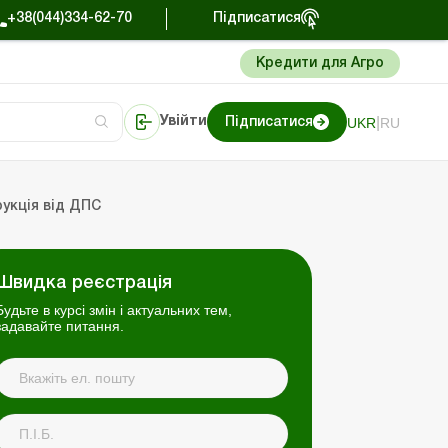
+38(044)334-62-70
Підписатися
Кредити для Агро
|
UKR
RU
Увійти
Підписатися
сто про облік
Портал Баланс-Бюджет
укція від ДПС
Швидка реєстрація
Будьте в курсі змін і актуальних тем,
задавайте питання.