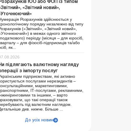
Розрахунків ЮО або ФОП із типом
«Звітний», «Звітний новий»,
«Уточнюючий»
Нумерація Розрахунків здійснюється у
хронологічному порядку незалежно від типу
Розрахунків («Звітний», «Звітний новий»,
«Уточнюючий») в межах одного звітного
(податкового) періоду (місяця – для юросіб,
кварталу – для фізосіб-підприємців та/або
осіб, як...
07.08.2026
Чи підлягають валютному нагляду
операції з імпорту послуг
Українським підприємствам, які активно
користуються послугами нерезидентів –
консультаційними, маркетинговими,
транспортними, ІТ-послугами, рекламними,
інжиніринговими та іншими, – варто
враховувати, що такі операції також
перебувають під валютним наглядом.
Детальніше див. нижче. Більше ...
До усіх новин