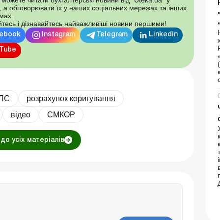
, а обговорювати їх у наших соціальних мережах та інших
мах.
тесь і дізнавайтесь найважливіші новини першими!
ebook
Instagram
Telegram
Linkedin
Tube
ПС
розрахунок коригування
відео
СМКОР
до усіх матеріалів