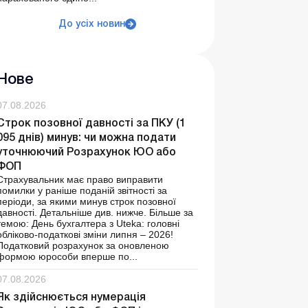
До усіх новин
Нове
07.08.2026
Строк позовної давності за ПКУ (1
095 днів) минув: чи можна подати
уточнюючий Розрахунок ЮО або
ФОП
Страхувальник має право виправити
помилки у раніше поданій звітності за
періоди, за якими минув строк позовної
давності. Детальніше див. нижче. Більше за
темою: День бухгалтера з Uteka: головні
обліково-податкові зміни липня – 2026!
Податковий розрахунок за оновленою
формою юрособи вперше по...
07.08.2026
Як здійснюється нумерація