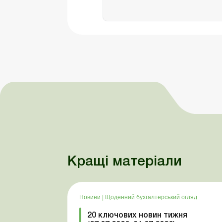
Кращі матеріали
Новини
|
Щоденний бухгалтерський огляд
20 ключових новин тижня