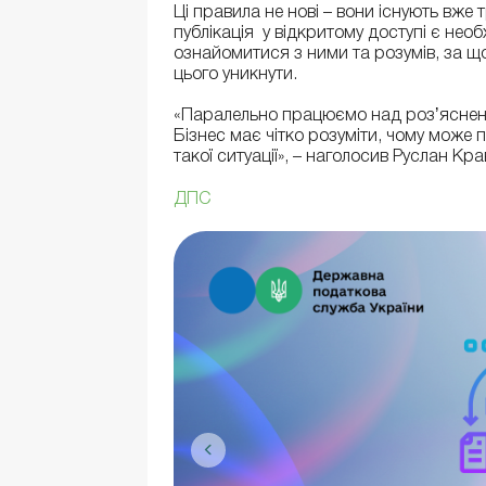
Ці правила не нові – вони існують вже 
публікація у відкритому доступі є не
ознайомитися з ними та розумів, за щ
цього уникнути.
«Паралельно працюємо над розʼясненн
Бізнес має чітко розуміти, чому може по
такої ситуації», – наголосив Руслан Кр
ДПС