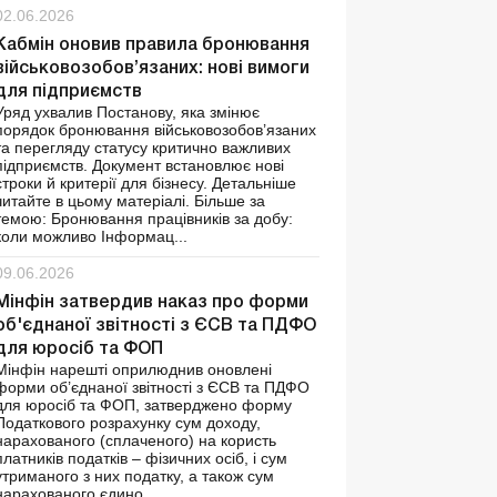
02.06.2026
Кабмін оновив правила бронювання
військовозобов’язаних: нові вимоги
для підприємств
Уряд ухвалив Постанову, яка змінює
порядок бронювання військовозобов’язаних
та перегляду статусу критично важливих
підприємств. Документ встановлює нові
строки й критерії для бізнесу. Детальніше
читайте в цьому матеріалі. Більше за
темою: Бронювання працівників за добу:
коли можливо Інформац...
09.06.2026
Мінфін затвердив наказ про форми
об'єднаної звітності з ЄСВ та ПДФО
для юросіб та ФОП
Мінфін нарешті оприлюднив оновлені
форми об’єднаної звітності з ЄСВ та ПДФО
для юросіб та ФОП, затверджено форму
Податкового розрахунку сум доходу,
нарахованого (сплаченого) на користь
платників податків – фізичних осіб, і сум
утриманого з них податку, а також сум
нарахованого єдино...