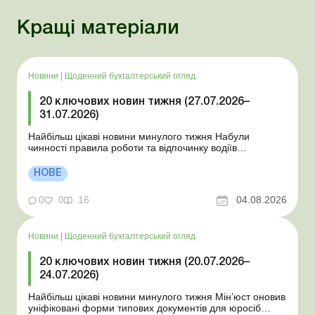
Кращі матеріали
Новини
|
Щоденний бухгалтерський огляд
20 ключових новин тижня (27.07.2026–
31.07.2026)
Найбільш цікаві новини минулого тижня Набули
чинності правила роботи та відпочинку водіїв
Президент підписав закони про мобілізацію та воєнний
стан Для сільгосппідприємств і ФОП запроваджено нові
НОВЕ
одноразові статистичні форми З 2 серпня змінюється
порядок зарахування окремих періодів роботи до стр...
0
0
16
04.08.2026
Новини
|
Щоденний бухгалтерський огляд
20 ключових новин тижня (20.07.2026–
24.07.2026)
Найбільш цікаві новини минулого тижня Мін’юст оновив
уніфіковані форми типових документів для юросіб