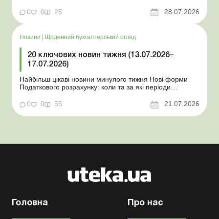
Мінекономіки відкликало новину про створення
координаційного центру з організації бронювання У
0
0
25
28.07.2026
працівника виявлено статус «у розшуку»: що потрібно
знати роботодавцям Закон про ВП...
Новини
|
Щоденний бухгалтерський огляд
20 ключових новин тижня (13.07.2026–
17.07.2026)
Найбільш цікаві новини минулого тижня Нові форми
Податкового розрахунку: коли та за які періоди
звітувати Порядок оформлення та переоформлення
відстрочки від призову під час мобілізації удосконалено
0
0
55
21.07.2026
Кабмін утворив Координаційний центр з організації
бронювання військовозобов’язаних Верховна ...
Головна
Про нас