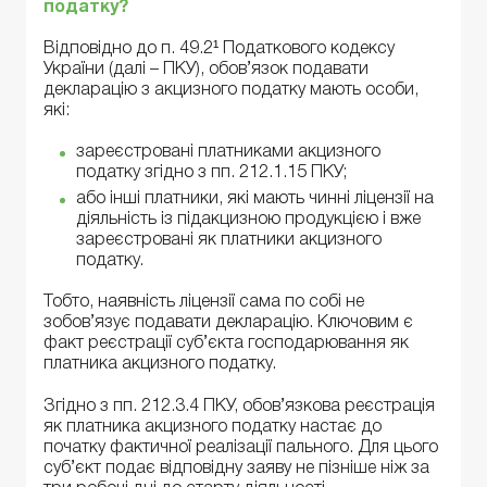
податку?
Відповідно до п. 49.2¹ Податкового кодексу
України (далі – ПКУ), обов’язок подавати
декларацію з акцизного податку мають особи,
які:
зареєстровані платниками акцизного
податку згідно з пп. 212.1.15 ПКУ;
або інші платники, які мають чинні ліцензії на
діяльність із підакцизною продукцією і вже
зареєстровані як платники акцизного
податку.
Тобто, наявність ліцензії сама по собі не
зобов’язує подавати декларацію. Ключовим є
факт реєстрації суб’єкта господарювання як
платника акцизного податку.
Згідно з пп. 212.3.4 ПКУ, обов’язкова реєстрація
як платника акцизного податку настає до
початку фактичної реалізації пального. Для цього
суб’єкт подає відповідну заяву не пізніше ніж за