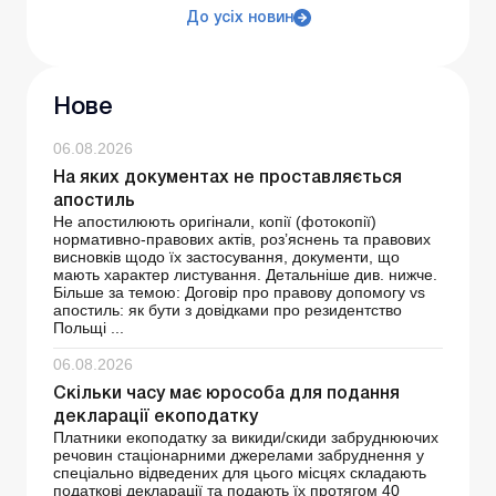
До усіх новин
Нове
06.08.2026
На яких документах не проставляється
апостиль
Не апостилюють оригінали, копії (фотокопії)
нормативно-правових актів, роз’яснень та правових
висновків щодо їх застосування, документи, що
мають характер листування. Детальніше див. нижче.
Більше за темою: Договір про правову допомогу vs
апостиль: як бути з довідками про резидентство
Польщі ...
06.08.2026
Скільки часу має юрособа для подання
декларації екоподатку
Платники екоподатку за викиди/скиди забруднюючих
речовин стаціонарними джерелами забруднення у
спеціально відведених для цього місцях складають
податкові декларації та подають їх протягом 40