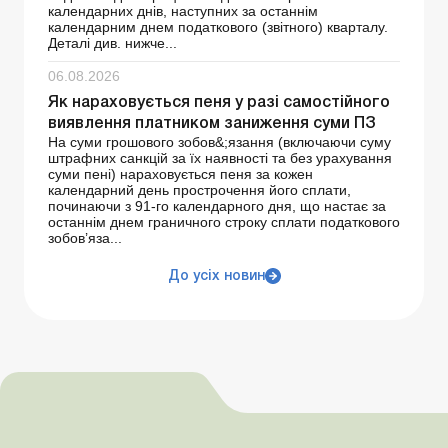
календарних днів, наступних за останнім
календарним днем ​​податкового (звітного) кварталу.
Деталі див. нижче...
06.08.2026
Як нараховується пеня у разі самостійного
виявлення платником заниження суми ПЗ
На суми грошового зобов&;язання (включаючи суму
штрафних санкцій за їх наявності та без урахування
суми пені) нараховується пеня за кожен
календарний день прострочення його сплати,
починаючи з 91-го календарного дня, що настає за
останнім днем граничного строку сплати податкового
зобов’яза...
До усіх новин