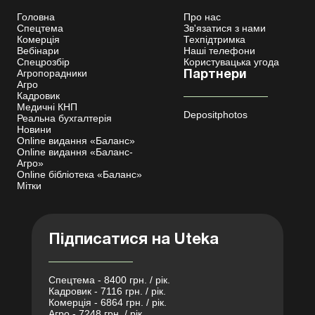
Головна
Про нас
Спецтема
Зв'язатися з нами
Комерція
Техпідтримка
Вебінари
Наші телефони
Спецрозбір
Користувацька угода
Агропорадники
Партнери
Агро
Кадровик
Медичні КНП
Depositphotos
Реальна бухгалтерія
Новини
Online видання «Баланс»
Online видання «Баланс-
Агро»
Online бібліотека «Баланс»
Мітки
Підписатися на Uteka
Спецтема - 8400 грн. / рік.
Кадровик - 7116 грн. / рік.
Комерція - 6864 грн. / рік.
Агро - 7248 грн. / рік.