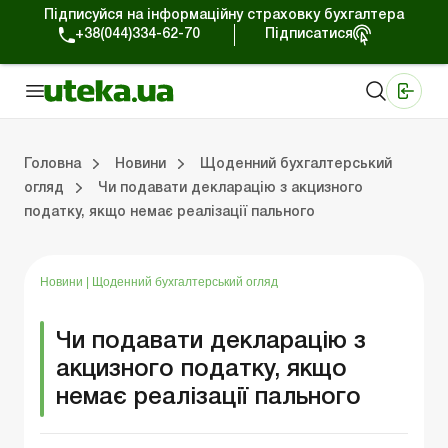
Підписуйся на інформаційну страховку бухгалтера
+38(044)334-62-70
Підписатися
Медичні КНП
Online видання «Баланс»
Online видання «Баланс-Агро»
Online бібліотека «Баланс»
Портал Баланс-Бюджет
Сервіси Баланс-Бюджет
Свiт позитива
Робота з приватними підприємцями
Господарські операції
Юридичні консультації
Спецвипуски для комерційних підприємств
Блог редакції Uteka-Комерція
Зо
Об
Сх
Головна
Новини
Щоденний бухгалтерський
огляд
Чи подавати декларацію з акцизного
податку, якщо немає реалізації пального
дприємцями
ації
риємств
Зовнішньоекономічна діяльність
Облік, податки та звiтнiсть
Схеми бухгалтерських проводок
Школа бухгалтера: просто про облік
Фінансовий аудит
Приватний підприєме
Інструкції для роботи
Новини
|
Щоденний бухгалтерський огляд
Чи подавати декларацію з
акцизного податку, якщо
немає реалізації пального