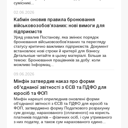
сумісникі...
02.06.2026
Кабмін оновив правила бронювання
військовозобов’язаних: нові вимоги для
підприємств
Уряд ухвалив Постанову, яка змінює порядок
бронювання військовозобов’язаних та перегляду
статусу критично важливих підприємств. Документ
встановлює нові строки й критерії для бізнесу.
Детальніше читайте в цьому матеріалі. Більше за
темою: Бронювання працівників за добу: коли
можливо Інформац...
09.06.2026
Мінфін затвердив наказ про форми
об'єднаної звітності з ЄСВ та ПДФО для
юросіб та ФОП
Мінфін нарешті оприлюднив оновлені форми
об’єднаної звітності з ЄСВ та ПДФО для юросіб та
ФОП, затверджено форму Податкового розрахунку
сум доходу, нарахованого (сплаченого) на користь
платників податків – фізичних осіб, і сум утриманого
з них податку, а також сум нарахованого єдино...