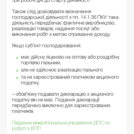
три робочі дні до старту діяльності.
Також слід ураховувати визначення
господарської діяльності з пп. 14.1.36 ПКУ: така
діяльність передбачає фактичне виробництво,
реалізацію товарів, надання послуг або
виконання робіт з метою отримання доходу.
Якщо суб’єкт господарювання:
має дійсну ліцензію на оптову або роздрібну
торгівлю пальним,
але не здійснює реалізацію пального
та не зареєстрований платником акцизного
податку,
– обов’язку подавати декларацію з акцизного
податку він не має. Подання декларації
передбачено виключно для зареєстрованих
платників.
Південне міжрегіональне управління ДПС по
роботі з ВПП