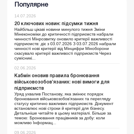
Популярне
14.07.2026
20 ключових новин: підсумки тижня
Найбільш цікаві новини минулого тижня Зміни
Мінекономіки до критичності підприємств набрали
чинності Мінрозвитку оновило критерії важливості
підприємств: діє з 03.07.2026 З 03.07.2026 набрали
чинності нові критерії від Мінцифри Міноборони
скасувало критерії важливості підприємств Через
сумісникі...
02.06.2026
Кабмін оновив правила бронювання
військовозобов’язаних: нові вимоги для
підприємств
Уряд ухвалив Постанову, яка змінює порядок
бронювання військовозобов’язаних та перегляду
статусу критично важливих підприємств. Документ
встановлює нові строки й критерії для бізнесу.
Детальніше читайте в цьому матеріалі. Більше за
темою: Бронювання працівників за добу: коли
можливо Інформац...
09.06.2026