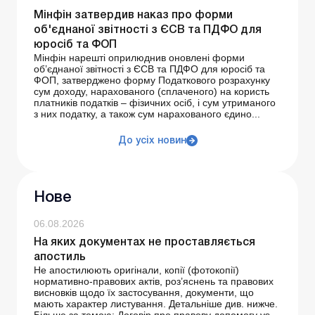
Мінфін затвердив наказ про форми
об'єднаної звітності з ЄСВ та ПДФО для
юросіб та ФОП
Мінфін нарешті оприлюднив оновлені форми
об’єднаної звітності з ЄСВ та ПДФО для юросіб та
ФОП, затверджено форму Податкового розрахунку
сум доходу, нарахованого (сплаченого) на користь
платників податків – фізичних осіб, і сум утриманого
з них податку, а також сум нарахованого єдино...
До усіх новин
Нове
06.08.2026
На яких документах не проставляється
апостиль
Не апостилюють оригінали, копії (фотокопії)
нормативно-правових актів, роз’яснень та правових
висновків щодо їх застосування, документи, що
мають характер листування. Детальніше див. нижче.
Більше за темою: Договір про правову допомогу vs