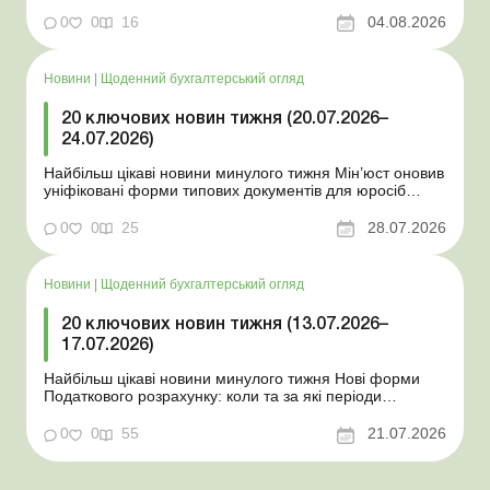
порядок зарахування окремих періодів роботи до стр...
0
0
16
04.08.2026
Новини
|
Щоденний бухгалтерський огляд
20 ключових новин тижня (20.07.2026–
24.07.2026)
Найбільш цікаві новини минулого тижня Мін’юст оновив
уніфіковані форми типових документів для юросіб
Мінекономіки відкликало новину про створення
координаційного центру з організації бронювання У
0
0
25
28.07.2026
працівника виявлено статус «у розшуку»: що потрібно
знати роботодавцям Закон про ВП...
Новини
|
Щоденний бухгалтерський огляд
20 ключових новин тижня (13.07.2026–
17.07.2026)
Найбільш цікаві новини минулого тижня Нові форми
Податкового розрахунку: коли та за які періоди
звітувати Порядок оформлення та переоформлення
відстрочки від призову під час мобілізації удосконалено
0
0
55
21.07.2026
Кабмін утворив Координаційний центр з організації
бронювання військовозобов’язаних Верховна ...