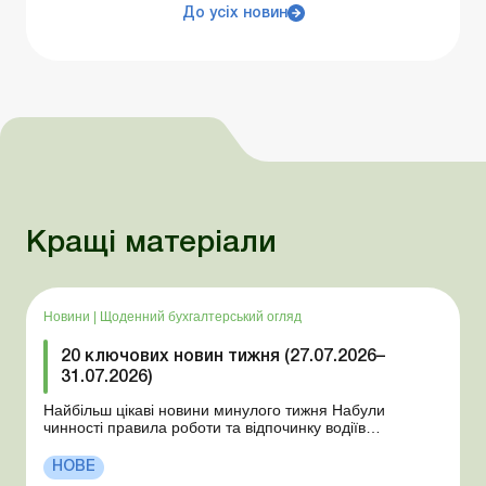
До усіх новин
Кращі матеріали
Новини
|
Щоденний бухгалтерський огляд
20 ключових новин тижня (27.07.2026–
31.07.2026)
Найбільш цікаві новини минулого тижня Набули
чинності правила роботи та відпочинку водіїв
Президент підписав закони про мобілізацію та воєнний
стан Для сільгосппідприємств і ФОП запроваджено нові
НОВЕ
одноразові статистичні форми З 2 серпня змінюється