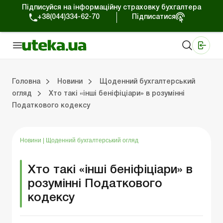
Підписуйся на інформаційну страховку бухгалтера
+38(044)334-62-70
Підписатися
Медичні КНП
Online видання «Баланс»
Online видання «Баланс-Агро»
Online бібліотека «Баланс»
Портал Баланс-Бюджет
Сервіси Баланс-Бюджет
Свiт позитива
Робота з приватними підприємцями
Господарські операції
Юридичні консультації
Спецвипуски для комерційних підприємств
Блог редакції Uteka-Комерція
Зо
Об
Сх
Головна
Новини
Щоденний бухгалтерський
огляд
Хто такі «інші беніфіціари» в розумінні
Податкового кодексу
дприємцями
ації
риємств
Зовнішньоекономічна діяльність
Облік, податки та звiтнiсть
Схеми бухгалтерських проводок
Школа бухгалтера: просто про облік
Фінансовий аудит
Приватний підприєме
Інструкції для роботи
Новини
|
Щоденний бухгалтерський огляд
Хто такі «інші беніфіціари» в
розумінні Податкового
кодексу