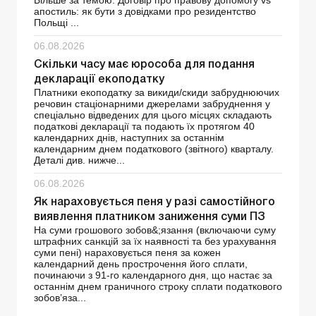
апостиль: як бути з довідками про резидентство
Польщі ...
06.08.2026
Скільки часу має юрособа для подання
декларації екоподатку
Платники екоподатку за викиди/скиди забруднюючих
речовин стаціонарними джерелами забруднення у
спеціально відведених для цього місцях складають
податкові декларації та подають їх протягом 40
календарних днів, наступних за останнім
календарним днем ​​податкового (звітного) кварталу.
Деталі див. нижче...
06.08.2026
Як нараховується пеня у разі самостійного
виявлення платником заниження суми ПЗ
На суми грошового зобов&;язання (включаючи суму
штрафних санкцій за їх наявності та без урахування
суми пені) нараховується пеня за кожен
календарний день прострочення його сплати,
починаючи з 91-го календарного дня, що настає за
останнім днем граничного строку сплати податкового
зобов’яза...