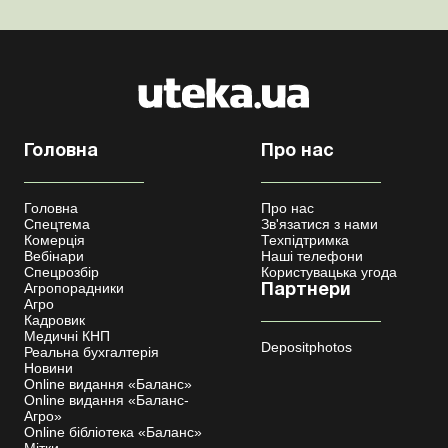
Головна
Про нас
Головна
Про нас
Спецтема
Зв'язатися з нами
Комерція
Техпідтримка
Вебінари
Наші телефони
Спецрозбір
Користувацька угода
Агропорадники
Партнери
Агро
Кадровик
Медичні КНП
Depositphotos
Реальна бухгалтерія
Новини
Online видання «Баланс»
Online видання «Баланс-
Агро»
Online бібліотека «Баланс»
Мітки