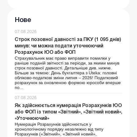
Нове
07.08.2026
Строк позовної давності за ПКУ (1 095 днів)
минув: чи можна подати уточнюючий
Розрахунок ЮО або ФОП
Страхувальник має право виправити помилки у
раніше поданій звітності за періоди, за якими минув
строк позовної давності. Детальніше див. нижче.
Більше за темою: День бухгалтера з Uteka: головні
обліково-податкові зміни липня – 2026! Податковий
розрахунок за оновленою формою юрособи вперше
по...
07.08.2026
Як здійснюється нумерація Розрахунків ЮО
або ФОП із типом «Звітний», «Звітний новий»,
«Уточнюючий»
Нумерація Розрахунків здійснюється у
хронологічному порядку незалежно від типу
Розрахунків («Звітний», «Звітний новий»,