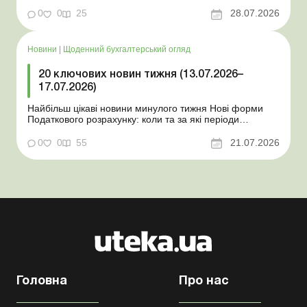
Мінекономіки відкликало новину про створення
координаційного центру з організації бронювання У
0
0
25
28.07.2026
працівника виявлено статус «у розшуку»: що потрібно
знати роботодавцям Закон про ВП...
Новини
|
Щоденний бухгалтерський огляд
20 ключових новин тижня (13.07.2026–
17.07.2026)
Найбільш цікаві новини минулого тижня Нові форми
Податкового розрахунку: коли та за які періоди
звітувати Порядок оформлення та переоформлення
відстрочки від призову під час мобілізації удосконалено
0
0
55
21.07.2026
Кабмін утворив Координаційний центр з організації
бронювання військовозобов’язаних Верховна ...
Головна
Про нас