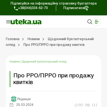
Підписуйся на інформаційну страховку бухгалтера
+38(044)334-62-70
Підписатися
Медичні КНП
Online видання «Баланс»
Online видання «Баланс-Агро»
Online бібліотека «Баланс»
Портал Баланс-Бюджет
Сервіси Баланс-Бюджет
Свiт позитива
Робота з приватними підприємцями
Господарські операції
Юридичні консультації
Спецвипуски для комерційних підприємств
Блог редакції Uteka-Комерція
Зо
Об
Сх
Головна
Новини
Щоденний бухгалтерський
огляд
Про РРО/ПРРО при продажу квитків
дприємцями
ації
риємств
Зовнішньоекономічна діяльність
Облік, податки та звiтнiсть
Схеми бухгалтерських проводок
Школа бухгалтера: просто про облік
Фінансовий аудит
Приватний підприєме
Інструкції для роботи
Новини
|
Щоденний бухгалтерський огляд
Про РРО/ПРРО при продажу
квитків
Редакція
25.03.2024
0
0
111