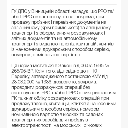
ГУ ДПС у Вінницькій області нагадує, що РРО та/
або ПРРО не застосовуються, зокрема, при
продажу проїзних і перевізних документів на
залізничному (крім приміського) та авіаційному
транспорті з оформленням розрахункових і
звітних документів та на автомобільному
транспорті з видачею талонів, квитанцій, квитків
із нанесеними друкарським способом серією,
номером, номінальною вартістю.
Ця норма міститься в Законі від 06.07.1995 №
265/95-ВР. Крім того, відповідно до п. 10
Переліку, затвердженого постановою КМУ від
23.08.2000 № 1336, дозволено, зокрема,
проводити розрахункові операції без
застосування РРО та/або ПРРО з використанням
РК та книг обліку розрахункових операцій при
продажу талонів, квитанцій, квитків з нанесеними
друкарським способом серією, номером,
номінальною вартістю в кіосках та салонах
транспортних засобів для проїзду в
електротранспорті, на морських і річкових