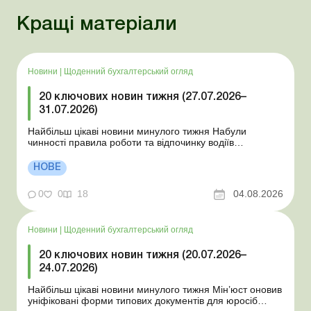
Кращі матеріали
Новини
|
Щоденний бухгалтерський огляд
20 ключових новин тижня (27.07.2026–
31.07.2026)
Найбільш цікаві новини минулого тижня Набули
чинності правила роботи та відпочинку водіїв
Президент підписав закони про мобілізацію та воєнний
стан Для сільгосппідприємств і ФОП запроваджено нові
НОВЕ
одноразові статистичні форми З 2 серпня змінюється
порядок зарахування окремих періодів роботи до стр...
0
0
18
04.08.2026
Новини
|
Щоденний бухгалтерський огляд
20 ключових новин тижня (20.07.2026–
24.07.2026)
Найбільш цікаві новини минулого тижня Мін’юст оновив
уніфіковані форми типових документів для юросіб