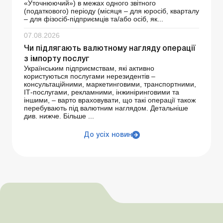
«Уточнюючий») в межах одного звітного
(податкового) періоду (місяця – для юросіб, кварталу
– для фізосіб-підприємців та/або осіб, як...
07.08.2026
Чи підлягають валютному нагляду операції
з імпорту послуг
Українським підприємствам, які активно
користуються послугами нерезидентів –
консультаційними, маркетинговими, транспортними,
ІТ-послугами, рекламними, інжиніринговими та
іншими, – варто враховувати, що такі операції також
перебувають під валютним наглядом. Детальніше
див. нижче. Більше ...
До усіх новин