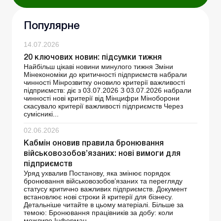
Популярне
14.07.2026
20 ключових новин: підсумки тижня
Найбільш цікаві новини минулого тижня Зміни
Мінекономіки до критичності підприємств набрали
чинності Мінрозвитку оновило критерії важливості
підприємств: діє з 03.07.2026 З 03.07.2026 набрали
чинності нові критерії від Мінцифри Міноборони
скасувало критерії важливості підприємств Через
сумісникі...
02.06.2026
Кабмін оновив правила бронювання
військовозобов’язаних: нові вимоги для
підприємств
Уряд ухвалив Постанову, яка змінює порядок
бронювання військовозобов’язаних та перегляду
статусу критично важливих підприємств. Документ
встановлює нові строки й критерії для бізнесу.
Детальніше читайте в цьому матеріалі. Більше за
темою: Бронювання працівників за добу: коли
можливо Інформац...