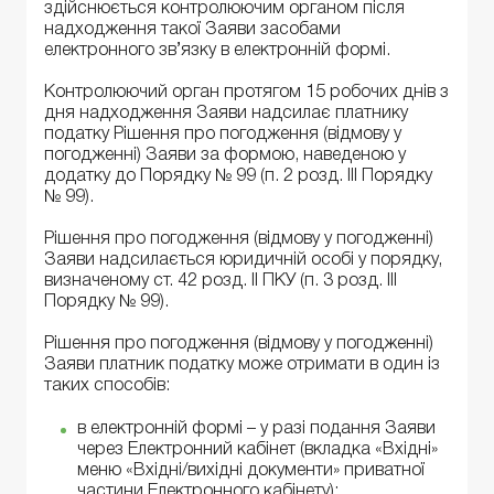
здійснюється контролюючим органом після
надходження такої Заяви засобами
електронного зв’язку в електронній формі.
Контролюючий орган протягом 15 робочих днів з
дня надходження Заяви надсилає платнику
податку Рішення про погодження (відмову у
погодженні) Заяви за формою, наведеною у
додатку до Порядку № 99 (п. 2 розд. ІІІ Порядку
№ 99).
Рішення про погодження (відмову у погодженні)
Заяви надсилається юридичній особі у порядку,
визначеному ст. 42 розд. II ПКУ (п. 3 розд. ІІІ
Порядку № 99).
Рішення про погодження (відмову у погодженні)
Заяви платник податку може отримати в один із
таких способів:
в електронній формі – у разі подання Заяви
через Електронний кабінет (вкладка «Вхідні»
меню «Вхідні/вихідні документи» приватної
частини Електронного кабінету);