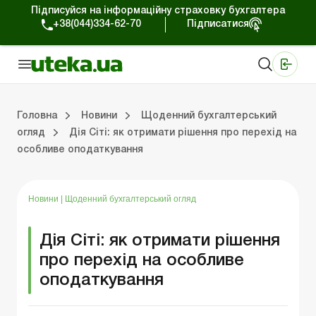
Підписуйся на інформаційну страховку бухгалтера
+38(044)334-62-70
Підписатися
Медичні КНП
Online видання «Баланс»
Online видання «Баланс-Агро»
Online бібліотека «Баланс»
Портал Баланс-Бюджет
Сервіси Баланс-Бюджет
Свiт позитива
Робота з приватними підприємцями
Господарські операції
Юридичні консультації
Спецвипуски для комерційних підприємств
Блог редакції Uteka-Комерція
Зо
Об
Сх
Головна
Новини
Щоденний бухгалтерський
огляд
Дія Сіті: як отримати рішення про перехід на
особливе оподаткування
дприємцями
ації
риємств
Зовнішньоекономічна діяльність
Облік, податки та звiтнiсть
Схеми бухгалтерських проводок
Школа бухгалтера: просто про облік
Фінансовий аудит
Приватний підприєме
Інструкції для роботи
Новини
|
Щоденний бухгалтерський огляд
Дія Сіті: як отримати рішення
про перехід на особливе
оподаткування