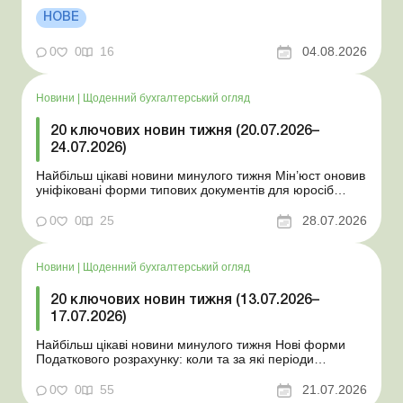
стан Для сільгосппідприємств і ФОП запроваджено нові
НОВЕ
одноразові статистичні форми З 2 серпня змінюється
порядок зарахування окремих періодів роботи до стр...
0
0
16
04.08.2026
Новини
|
Щоденний бухгалтерський огляд
20 ключових новин тижня (20.07.2026–
24.07.2026)
Найбільш цікаві новини минулого тижня Мін’юст оновив
уніфіковані форми типових документів для юросіб
Мінекономіки відкликало новину про створення
координаційного центру з організації бронювання У
0
0
25
28.07.2026
працівника виявлено статус «у розшуку»: що потрібно
знати роботодавцям Закон про ВП...
Новини
|
Щоденний бухгалтерський огляд
20 ключових новин тижня (13.07.2026–
17.07.2026)
Найбільш цікаві новини минулого тижня Нові форми
Податкового розрахунку: коли та за які періоди
звітувати Порядок оформлення та переоформлення
відстрочки від призову під час мобілізації удосконалено
0
0
55
21.07.2026
Кабмін утворив Координаційний центр з організації