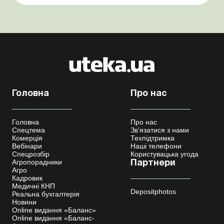
бронювання військовозобов’язаних Верховна ...
Головна
Про нас
Головна
Про нас
Спецтема
Зв'язатися з нами
Комерція
Техпідтримка
Вебінари
Наші телефони
Спецрозбір
Користувацька угода
Агропорадники
Партнери
Агро
Кадровик
Медичні КНП
Depositphotos
Реальна бухгалтерія
Новини
Online видання «Баланс»
Online видання «Баланс-