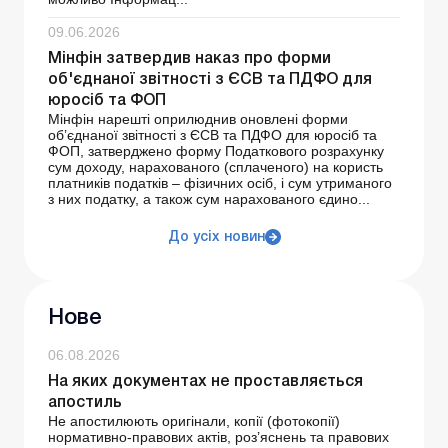
09.06.2026
Мінфін затвердив наказ про форми
об'єднаної звітності з ЄСВ та ПДФО для
юросіб та ФОП
Мінфін нарешті оприлюднив оновлені форми
об’єднаної звітності з ЄСВ та ПДФО для юросіб та
ФОП, затверджено форму Податкового розрахунку
сум доходу, нарахованого (сплаченого) на користь
платників податків – фізичних осіб, і сум утриманого
з них податку, а також сум нарахованого єдино...
До усіх новин
Нове
06.08.2026
На яких документах не проставляється
апостиль
Не апостилюють оригінали, копії (фотокопії)
нормативно-правових актів, роз’яснень та правових