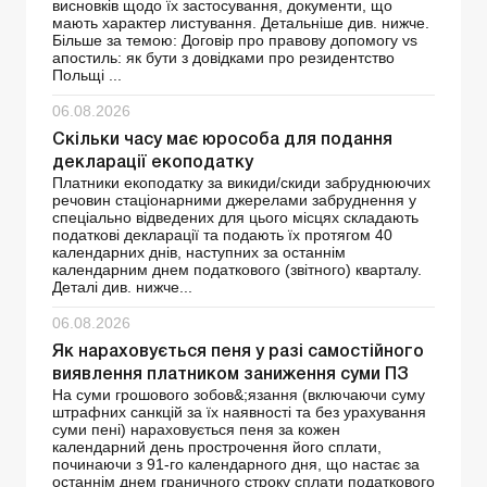
висновків щодо їх застосування, документи, що
мають характер листування. Детальніше див. нижче.
Більше за темою: Договір про правову допомогу vs
апостиль: як бути з довідками про резидентство
Польщі ...
06.08.2026
Скільки часу має юрособа для подання
декларації екоподатку
Платники екоподатку за викиди/скиди забруднюючих
речовин стаціонарними джерелами забруднення у
спеціально відведених для цього місцях складають
податкові декларації та подають їх протягом 40
календарних днів, наступних за останнім
календарним днем ​​податкового (звітного) кварталу.
Деталі див. нижче...
06.08.2026
Як нараховується пеня у разі самостійного
виявлення платником заниження суми ПЗ
На суми грошового зобов&;язання (включаючи суму
штрафних санкцій за їх наявності та без урахування
суми пені) нараховується пеня за кожен
календарний день прострочення його сплати,
починаючи з 91-го календарного дня, що настає за
останнім днем граничного строку сплати податкового