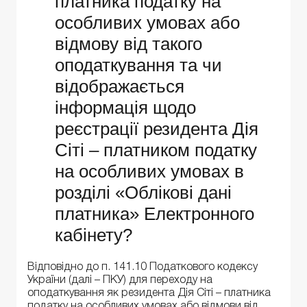
платника податку на
особливих умовах або
відмову від такого
оподаткування та чи
відображається
інформація щодо
реєстрації резидента Дія
Сіті – платником податку
на особливих умовах в
розділі «Облікові дані
платника» Електронного
кабінету?
Відповідно до п. 141.10 Податкового кодексу
України (далі – ПКУ) для переходу на
оподаткування як резидента Дія Сіті – платника
податку на особливих умовах або відмови від