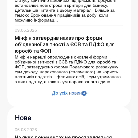
статусу критично важливих підприємств. Документ
встановлює нові строки й критерії для бізнесу.
Детальніше читайте в цьому матеріалі. Більше за
темою: Бронювання працівників за добу: коли
можливо Інформац...
09.06.2026
Мінфін затвердив наказ про форми
об'єднаної звітності з ЄСВ та ПДФО для
юросіб та ФОП
Мінфін нарешті оприлюднив оновлені форми
об’єднаної звітності з ЄСВ та ПДФО для юросіб та
ФОП, затверджено форму Податкового розрахунку
сум доходу, нарахованого (сплаченого) на користь
платників податків – фізичних осіб, і сум утриманого
з них податку, а також сум нарахованого єдино...
До усіх новин
Нове
06.08.2026
На яких документах не проставляється