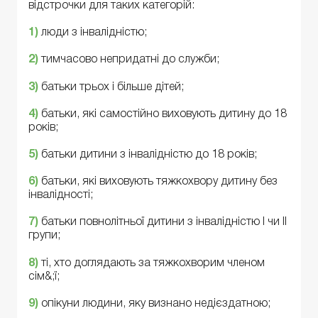
відстрочки для таких категорій:
1)
люди з інвалідністю;
2
)
тимчасово непридатні до служби;
3
)
батьки трьох і більше дітей;
4
)
батьки, які самостійно виховують дитину до 18
років;
5
)
батьки дитини з інвалідністю до 18 років;
6
)
батьки, які виховують тяжкохвору дитину без
інвалідності;
7
)
батьки повнолітньої дитини з інвалідністю I чи II
групи;
8
)
ті, хто доглядають за тяжкохворим членом
сім&;ї;
9
)
опікуни людини, яку визнано недієздатною;