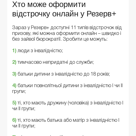
Хто може оформити
відстрочку онлайн у Резерв+
Зараз у Резерв+ доступні 11 типів відстрочок від
призову, які можна оформити онлайн – швидко і
без зайвої бюрократії. Зробити це можуть:
1)
люди з інвалідністю;
2)
тимчасово непридатні до служби;
3)
батьки дитини з інвалідністю до 18 років;
4)
батьки повнолітньої дитини з інвалідністю I чи II
групи;
5)
ті, хто мають дружину (чоловіка) з інвалідністю I
чи II групи;
6)
ті, хто мають батька або матір з інвалідністю I
чи II групи;