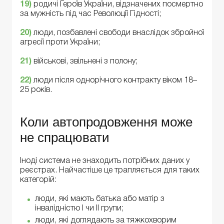
1
9
)
родичі Героїв України, відзначених посмертно
за мужність під час Революції Гідності;
20
)
люди, позбавлені свободи внаслідок збройної
агресії проти України;
2
1)
військові, звільнені з полону;
22
)
люди після однорічного контракту віком 18–
25 років.
Коли автопродовження може
не спрацювати
Іноді система не знаходить потрібних даних у
реєстрах. Найчастіше це трапляється для таких
категорій:
люди, які мають батька або матір з
інвалідністю I чи II групи;
люди, які доглядають за тяжкохворим