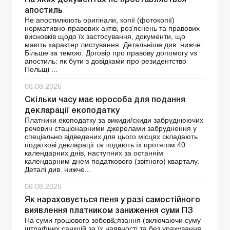
апостиль
Не апостилюють оригінали, копії (фотокопії)
нормативно-правових актів, роз’яснень та правових
висновків щодо їх застосування, документи, що
мають характер листування. Детальніше див. нижче.
Більше за темою: Договір про правову допомогу vs
апостиль: як бути з довідками про резидентство
Польщі ...
06.08.2026
Скільки часу має юрособа для подання
декларації екоподатку
Платники екоподатку за викиди/скиди забруднюючих
речовин стаціонарними джерелами забруднення у
спеціально відведених для цього місцях складають
податкові декларації та подають їх протягом 40
календарних днів, наступних за останнім
календарним днем ​​податкового (звітного) кварталу.
Деталі див. нижче...
06.08.2026
Як нараховується пеня у разі самостійного
виявлення платником заниження суми ПЗ
На суми грошового зобов&;язання (включаючи суму
штрафних санкцій за їх наявності та без урахування