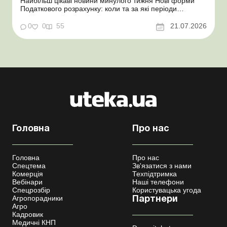
Найбільш цікаві новини минулого тижня Нові форми
Податкового розрахунку: коли та за які періоди
звітувати Порядок оформлення та переоформлення
відстрочки від призову під час мобілізації удосконалено
0
0
55
21.07.2026
Кабмін утворив Координаційний центр з організації
бронювання військовозобов’язаних Верховна ...
Головна
Про нас
Головна
Про нас
Спецтема
Зв'язатися з нами
Комерція
Техпідтримка
Вебінари
Наші телефони
Спецрозбір
Користувацька угода
Агропорадники
Партнери
Агро
Кадровик
Медичні КНП