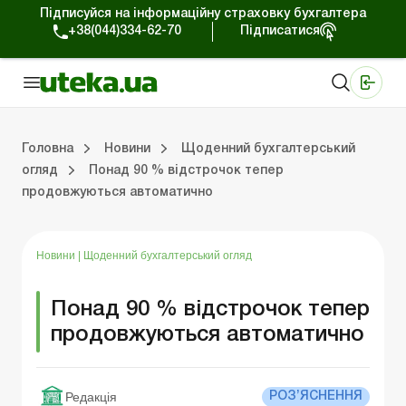
Підписуйся на інформаційну страховку бухгалтера
+38(044)334-62-70
Підписатися
Медичні КНП
Online видання «Баланс»
Online видання «Баланс-Агро»
Online бібліотека «Баланс»
Портал Баланс-Бюджет
Сервіси Баланс-Бюджет
Свiт позитива
Робота з приватними підприємцями
Господарські операції
Юридичні консультації
Спецвипуски для комерційних підприємств
Блог редакції Uteka-Комерція
Зо
Об
Сх
Головна
Новини
Щоденний бухгалтерський
огляд
Понад 90 % відстрочок тепер
продовжуються автоматично
дприємцями
ації
риємств
Зовнішньоекономічна діяльність
Облік, податки та звiтнiсть
Схеми бухгалтерських проводок
Школа бухгалтера: просто про облік
Фінансовий аудит
Приватний підприєме
Інструкції для роботи
Новини
|
Щоденний бухгалтерський огляд
Понад 90 % відстрочок тепер
продовжуються автоматично
Редакція
РОЗ’ЯСНЕННЯ