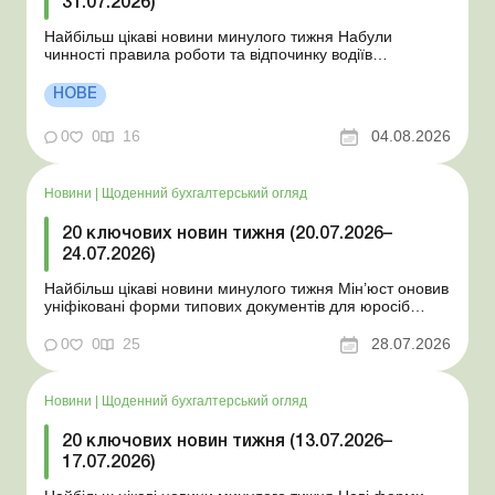
31.07.2026)
Найбільш цікаві новини минулого тижня Набули
чинності правила роботи та відпочинку водіїв
Президент підписав закони про мобілізацію та воєнний
стан Для сільгосппідприємств і ФОП запроваджено нові
НОВЕ
одноразові статистичні форми З 2 серпня змінюється
порядок зарахування окремих періодів роботи до стр...
0
0
16
04.08.2026
Новини
|
Щоденний бухгалтерський огляд
20 ключових новин тижня (20.07.2026–
24.07.2026)
Найбільш цікаві новини минулого тижня Мін’юст оновив
уніфіковані форми типових документів для юросіб
Мінекономіки відкликало новину про створення
координаційного центру з організації бронювання У
0
0
25
28.07.2026
працівника виявлено статус «у розшуку»: що потрібно
знати роботодавцям Закон про ВП...
Новини
|
Щоденний бухгалтерський огляд
20 ключових новин тижня (13.07.2026–
17.07.2026)