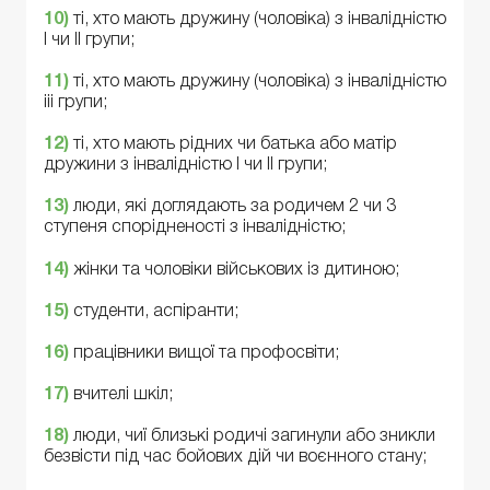
1
0
)
ті, хто мають дружину (чоловіка) з інвалідністю
I чи II групи;
1
1
)
ті, хто мають дружину (чоловіка) з інвалідністю
iii групи;
1
2
)
ті, хто мають рідних чи батька або матір
дружини з інвалідністю I чи II групи;
1
3
)
люди, які доглядають за родичем 2 чи 3
ступеня спорідненості з інвалідністю;
1
4
)
жінки та чоловіки військових із дитиною;
1
5
)
студенти, аспіранти;
1
6
)
працівники вищої та профосвіти;
1
7
)
вчителі шкіл;
1
8
)
люди, чиї близькі родичі загинули або зникли
безвісти під час бойових дій чи воєнного стану;