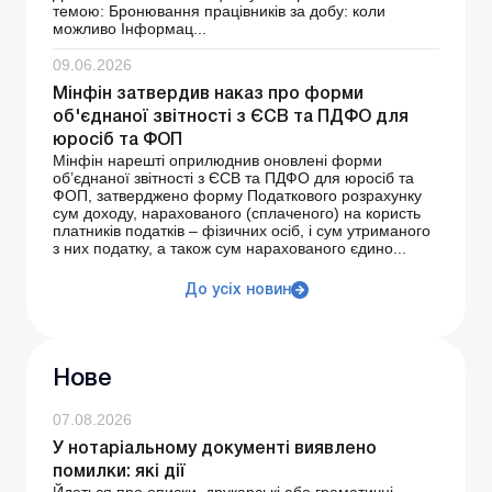
темою: Бронювання працівників за добу: коли
можливо Інформац...
09.06.2026
Мінфін затвердив наказ про форми
об'єднаної звітності з ЄСВ та ПДФО для
юросіб та ФОП
Мінфін нарешті оприлюднив оновлені форми
об’єднаної звітності з ЄСВ та ПДФО для юросіб та
ФОП, затверджено форму Податкового розрахунку
сум доходу, нарахованого (сплаченого) на користь
платників податків – фізичних осіб, і сум утриманого
з них податку, а також сум нарахованого єдино...
До усіх новин
Нове
07.08.2026
У нотаріальному документі виявлено
помилки: які дії