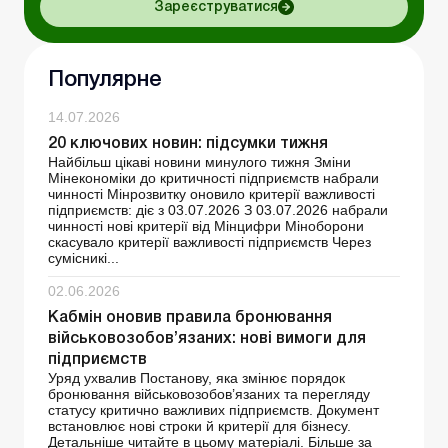
Зареєструватися
Популярне
14.07.2026
20 ключових новин: підсумки тижня
Найбільш цікаві новини минулого тижня Зміни
Мінекономіки до критичності підприємств набрали
чинності Мінрозвитку оновило критерії важливості
підприємств: діє з 03.07.2026 З 03.07.2026 набрали
чинності нові критерії від Мінцифри Міноборони
скасувало критерії важливості підприємств Через
сумісникі...
02.06.2026
Кабмін оновив правила бронювання
військовозобов’язаних: нові вимоги для
підприємств
Уряд ухвалив Постанову, яка змінює порядок
бронювання військовозобов’язаних та перегляду
статусу критично важливих підприємств. Документ
встановлює нові строки й критерії для бізнесу.
Детальніше читайте в цьому матеріалі. Більше за