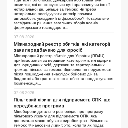
Йдеться про описки, друкарські або граматичні
помилки, які не стосуються суті правочину чи іншої
нотаріальної дії. Більше за темою: Чи треба
нотаріально посвідчувати договір позички
автомобіля, укладений із фізособою? Нотаріальне
засвідчення рішення загальних зборів членів
фермерського господарств...
07.08.2026
Міжнародний реєстр збитків: які категорії
заяв передбачено для юросіб
Міжнародний реєстр збитків для України (RD4U)
приймає заяви за першими категоріями, які відкриті
для юридичних осіб, держави та територіальних
громад. Більше за темою: Відновлення нерухомості
після пошкодження внаслідок бойових дій за
бюджетні або грантові кошти: облік та оподаткування
Компенсація...
07.08.2026
Пільговий лізинг для підприємств ОПК: що
передбачає програма
Міноборони детально розповідає про програму
пільгового лізингу для підприємств ОПК, яка
допомагає масштабувати виробництво. Більше за
темою: Фінансовий лізинг: хто, коли та як подає