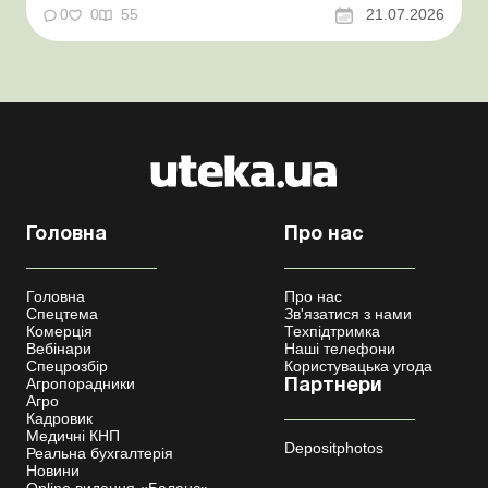
відстрочки від призову під час мобілізації удосконалено
0
0
55
21.07.2026
Кабмін утворив Координаційний центр з організації
бронювання військовозобов’язаних Верховна ...
Головна
Про нас
Головна
Про нас
Спецтема
Зв'язатися з нами
Комерція
Техпідтримка
Вебінари
Наші телефони
Спецрозбір
Користувацька угода
Агропорадники
Партнери
Агро
Кадровик
Медичні КНП
Depositphotos
Реальна бухгалтерія
Новини