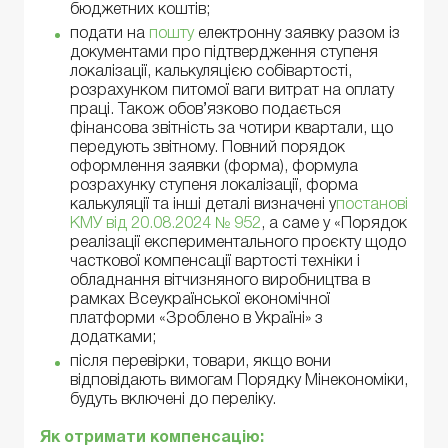
бюджетних коштів;
подати на
пошту
електронну заявку разом із
документами про підтвердження ступеня
локалізації, калькуляцією собівартості,
розрахунком питомої ваги витрат на оплату
праці. Також обов’язково подається
фінансова звітність за чотири квартали, що
передують звітному. Повний порядок
оформлення заявки (форма), формула
розрахунку ступеня локалізації, форма
калькуляції та інші деталі визначені у
постанові
КМУ від 20.08.2024 № 952
, а саме у «Порядок
реалізації експериментального проєкту щодо
часткової компенсації вартості техніки і
обладнання вітчизняного виробництва в
рамках Всеукраїнської економічної
платформи «Зроблено в Україні» з
додатками;
після перевірки, товари, якщо вони
відповідають вимогам Порядку Мінекономіки,
будуть включені до переліку.
Як отримати компенсацію: