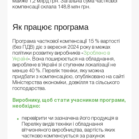
майже 1,2 млрд грн. Загальна сума часткової
компенсації склала 148,8 млн грн.
Як працює програма
Програма часткової компенсації 15 % вартості
(без ПДВ) діє з вересня 2024 року в межах
політики розвитку виробників «
Зроблено в
Україні
». Вона поширюється на обладнання,
вироблене в Україні зі ступенем локалізації не
менше 40 %. Перелік техніки, яку можна
придбати з компенсацією, опубліковано на сайті
Міністерства економіки, довкілля та сільського
господарства.
Виробнику, щоб стати учасником програми,
необхідно:
перевірити чи зазначена його продукція в
Переліку видів техніки і обладнання
вітчизняного виробництва, вартість яких
частково компенсується за рахунок