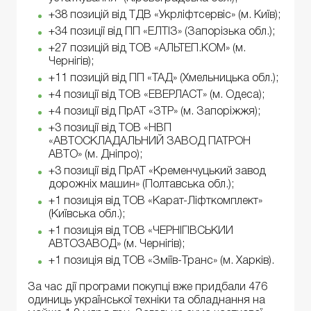
+38 позицій від ТДВ «Укрліфтсервіс» (м. Київ);
+34 позиції від ПП «ЕЛТІЗ» (Запорізька обл.);
+27 позицій від ТОВ «АЛЬТЕП.КОМ» (м.
Чернігів);
+11 позицій від ПП «ТАД» (Хмельницька обл.);
+4 позиції від ТОВ «ЕВЕРЛАСТ» (м. Одеса);
+4 позиції від ПрАТ «ЗТР» (м. Запоріжжя);
+3 позиції від ТОВ «НВП
«АВТОСКЛАДАЛЬНИЙ ЗАВОД ПАТРОН
АВТО» (м. Дніпро);
+3 позиції від ПрАТ «Кременчуцький завод
дорожніх машин» (Полтавська обл.);
+1 позиція від ТОВ «Карат-Ліфткомплект»
(Київська обл.);
+1 позиція від ТОВ «ЧЕРНІГІВСЬКИЙ
АВТОЗАВОД» (м. Чернігів);
+1 позиція від ТОВ «Зміїв-Транс» (м. Харків).
За час дії програми покупці вже придбали 476
одиниць української техніки та обладнання на