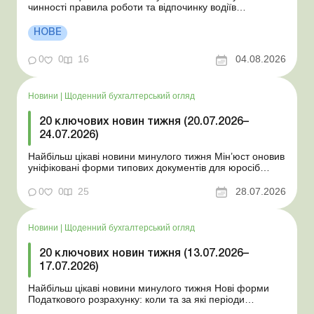
чинності правила роботи та відпочинку водіїв
Президент підписав закони про мобілізацію та воєнний
стан Для сільгосппідприємств і ФОП запроваджено нові
НОВЕ
одноразові статистичні форми З 2 серпня змінюється
порядок зарахування окремих періодів роботи до стр...
0
0
16
04.08.2026
Новини
|
Щоденний бухгалтерський огляд
20 ключових новин тижня (20.07.2026–
24.07.2026)
Найбільш цікаві новини минулого тижня Мін’юст оновив
уніфіковані форми типових документів для юросіб
Мінекономіки відкликало новину про створення
координаційного центру з організації бронювання У
0
0
25
28.07.2026
працівника виявлено статус «у розшуку»: що потрібно
знати роботодавцям Закон про ВП...
Новини
|
Щоденний бухгалтерський огляд
20 ключових новин тижня (13.07.2026–
17.07.2026)
Найбільш цікаві новини минулого тижня Нові форми
Податкового розрахунку: коли та за які періоди
звітувати Порядок оформлення та переоформлення