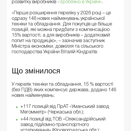
розвитку виробників
«Зроблено в Україні»
.
«Перше розширення переліку у 2026 році – це
одразу 146 нових найменувань української
техніки та обладнання. Для покупців це більше
позицій, які можна придбати з компенсацією
15% вартості, а для виробників – додатковий
попит на продукцію», – зазначив заступник
Міністра економіки, довкілля та сільського
господарства України Віталій Кіндратів.
Що змінилося
У перелік техніки та обладнання, 15 % вартості
(без ПДВ) яких компенсує держава, додано 146
нових найменувань:
+117 позицій від ПрАТ «Уманський завод
Мегомметр» (Черкаська обл.);
+44 позиції від ТОВ «Олександрійський
завод підйомно-транспортного
устаткування» (Кіровоградська обл.);