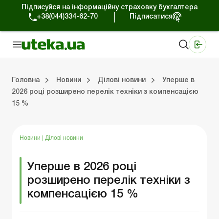
Підписуйся на інформаційну страховку бухгалтера
+38(044)334-62-70
Підписатися
Медичні КНП
Online видання «Баланс»
Online видання «Баланс-Агро»
Online бібліотека «Баланс»
Портал Баланс-Бюджет
Сервіси Баланс-Бюджет
Свiт позитива
Робота з приватними підприємцями
Господарські операції
Юридичні консультації
Спецвипуски для комерційних підприємств
Блог редакції Uteka-Комерція
Зо
Об
Сх
Головна
Новини
Ділові новини
Уперше в
2026 році розширено перелік техніки з компенсацією
15 %
дприємцями
ації
риємств
Зовнішньоекономічна діяльність
Облік, податки та звiтнiсть
Схеми бухгалтерських проводок
Школа бухгалтера: просто про облік
Фінансовий аудит
Приватний підприєме
Інструкції для роботи
Новини
|
Ділові новини
Уперше в 2026 році
розширено перелік техніки з
компенсацією 15 %