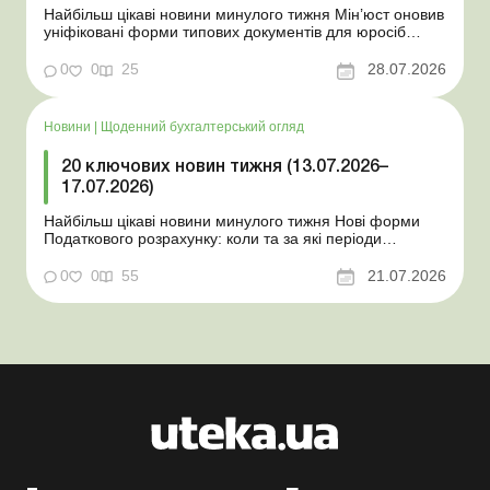
Найбільш цікаві новини минулого тижня Мін’юст оновив
уніфіковані форми типових документів для юросіб
Мінекономіки відкликало новину про створення
координаційного центру з організації бронювання У
0
0
25
28.07.2026
працівника виявлено статус «у розшуку»: що потрібно
знати роботодавцям Закон про ВП...
Новини
|
Щоденний бухгалтерський огляд
20 ключових новин тижня (13.07.2026–
17.07.2026)
Найбільш цікаві новини минулого тижня Нові форми
Податкового розрахунку: коли та за які періоди
звітувати Порядок оформлення та переоформлення
відстрочки від призову під час мобілізації удосконалено
0
0
55
21.07.2026
Кабмін утворив Координаційний центр з організації
бронювання військовозобов’язаних Верховна ...