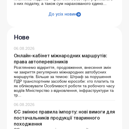
з них податку, а також сум нарахованого єдино...
До усіх новин
Нове
06.08.2026
Онлайн-кабінет міжнародних маршрутів:
права автоперевізників
Розглянемо відкриття, продовження, внесення змін
чи закриття регулярних міжнародних автобусних
маршрутів. Більше за темою: Штраф за порушення
ПДР транспортним засобом юрособи: хто платить та
як обліковувати Особливості роботи та робочого часу
водіїв Міністерство з відновлення, інфраструктури та
тр...
06.08.2026
ЄС змінює правила імпорту: нові вимоги для
постачальників продукції тваринного
походження