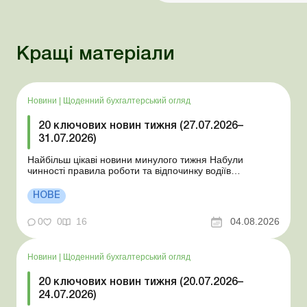
Кращі матеріали
Новини
|
Щоденний бухгалтерський огляд
20 ключових новин тижня (27.07.2026–
31.07.2026)
Найбільш цікаві новини минулого тижня Набули
чинності правила роботи та відпочинку водіїв
Президент підписав закони про мобілізацію та воєнний
стан Для сільгосппідприємств і ФОП запроваджено нові
НОВЕ
одноразові статистичні форми З 2 серпня змінюється
порядок зарахування окремих періодів роботи до стр...
0
0
16
04.08.2026
Новини
|
Щоденний бухгалтерський огляд
20 ключових новин тижня (20.07.2026–
24.07.2026)