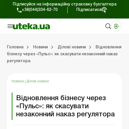
Підписуйся на інформаційну страховку бухгалтера
+38(044)334-62-70
Підписатися
Медичні КНП
Online видання «Баланс»
Online видання «Баланс-Агро»
Online бібліотека «Баланс»
Портал Баланс-Бюджет
Сервіси Баланс-Бюджет
Свiт позитива
Робота з приватними підприємцями
Господарські операції
Юридичні консультації
Спецвипуски для комерційних підприємств
Блог редакції Uteka-Комерція
Зо
Об
Сх
Головна
Новини
Ділові новини
Відновлення
бізнесу через «Пульс»: як скасувати незаконний наказ
регулятора
дприємцями
ації
риємств
Зовнішньоекономічна діяльність
Облік, податки та звiтнiсть
Схеми бухгалтерських проводок
Школа бухгалтера: просто про облік
Фінансовий аудит
Приватний підприєме
Інструкції для роботи
Новини
|
Ділові новини
Відновлення бізнесу через
«Пульс»: як скасувати
незаконний наказ регулятора