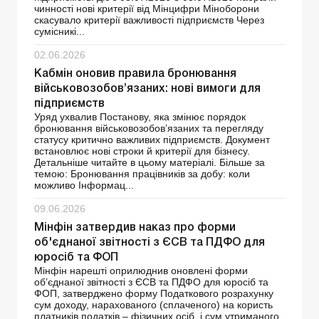
чинності нові критерії від Мінцифри Міноборони
скасувало критерії важливості підприємств Через
сумісникі...
02.06.2026
Кабмін оновив правила бронювання
військовозобов’язаних: нові вимоги для
підприємств
Уряд ухвалив Постанову, яка змінює порядок
бронювання військовозобов’язаних та перегляду
статусу критично важливих підприємств. Документ
встановлює нові строки й критерії для бізнесу.
Детальніше читайте в цьому матеріалі. Більше за
темою: Бронювання працівників за добу: коли
можливо Інформац...
09.06.2026
Мінфін затвердив наказ про форми
об'єднаної звітності з ЄСВ та ПДФО для
юросіб та ФОП
Мінфін нарешті оприлюднив оновлені форми
об’єднаної звітності з ЄСВ та ПДФО для юросіб та
ФОП, затверджено форму Податкового розрахунку
сум доходу, нарахованого (сплаченого) на користь
платників податків – фізичних осіб, і сум утриманого