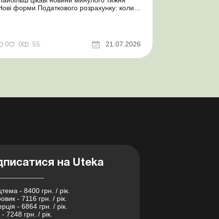
Нові форми Податкового розрахунку: коли
а за які періоди звітувати Порядок
оформлення та переоформлення
відстрочки від призову під час мобілізації
досконалено Кабмін утворив
0
0
55
21.07.2026
Координаційний центр з організації
бронювання військовозобов’язаних
Верховна ...
дписатися на Uteka
тема - 8400 грн. / рік.
овик - 7116 грн. / рік.
рція - 6864 грн. / рік.
- 7248 грн. / рік.