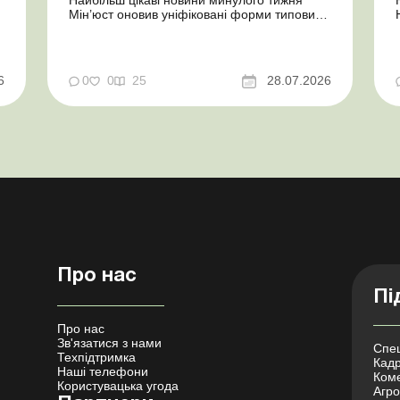
Мін’юст оновив уніфіковані форми типових
документів для юросіб Мінекономіки
т
відкликало новину про створення
координаційного центру з організації
бронювання У працівника виявлено статус
у
6
0
0
25
28.07.2026
«у розшуку»: що потрібно знати
роботодавцям Закон про ВП...
Про нас
Пі
Про нас
Зв'язатися з нами
Спец
Техпідтримка
Кадр
Наші телефони
Коме
Користувацька угода
Агро 