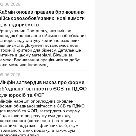
02.06.2026
Кабмін оновив правила бронювання
військовозобов’язаних: нові вимоги
для підприємств
Уряд ухвалив Постанову, яка змінює
порядок бронювання військовозобов’язаних
та перегляду статусу критично важливих
підприємств. Документ встановлює нові
строки й критерії для бізнесу. Детальніше
читайте в цьому матеріалі. Більше за
темою: Бронювання працівників за добу:
коли можливо Інформац...
09.06.2026
Мінфін затвердив наказ про форми
об'єднаної звітності з ЄСВ та ПДФО
для юросіб та ФОП
Мінфін нарешті оприлюднив оновлені
форми об’єднаної звітності з ЄСВ та ПДФО
для юросіб та ФОП, затверджено форму
Податкового розрахунку сум доходу,
нарахованого (сплаченого) на користь
платників податків – фізичних осіб, і сум
утриманого з них податку, а також сум
нарахованого єдино...