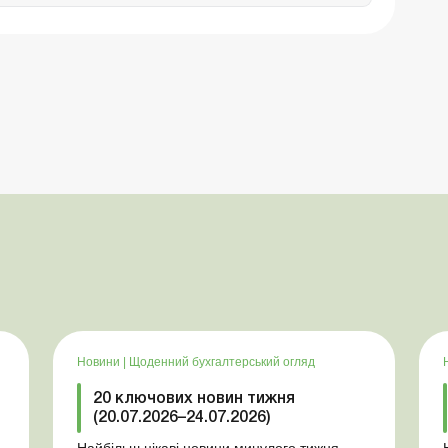
Новини
|
Щоденний бухгалтерський огляд
20 ключових новин тижня
(20.07.2026–24.07.2026)
Найбільш цікаві новини минулого тижня