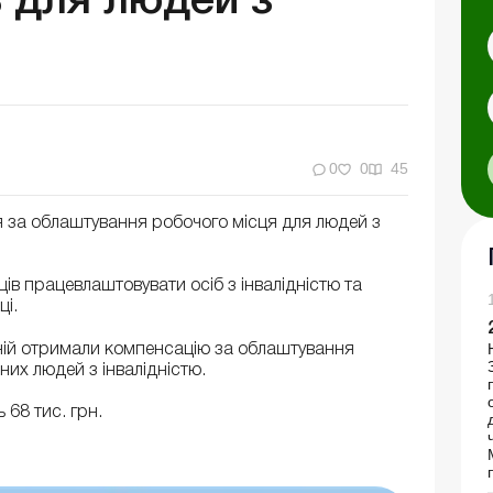
 для людей з
0
0
45
я за облаштування робочого місця для людей з
ів працевлаштовувати осіб з інвалідністю та
ці.
аній отримали компенсацію за облаштування
их людей з інвалідністю.
 68 тис. грн.