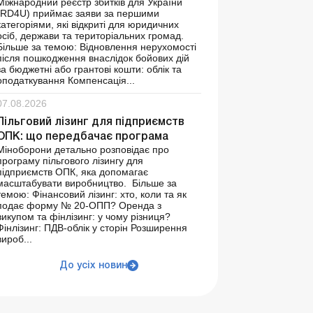
Міжнародний реєстр збитків для України
(RD4U) приймає заяви за першими
категоріями, які відкриті для юридичних
осіб, держави та територіальних громад.
Більше за темою: Відновлення нерухомості
після пошкодження внаслідок бойових дій
за бюджетні або грантові кошти: облік та
оподаткування Компенсація...
07.08.2026
Пільговий лізинг для підприємств
ОПК: що передбачає програма
Міноборони детально розповідає про
програму пільгового лізингу для
підприємств ОПК, яка допомагає
масштабувати виробництво. Більше за
темою: Фінансовий лізинг: хто, коли та як
подає форму № 20-ОПП? Оренда з
викупом та фінлізинг: у чому різниця?
Фінлізинг: ПДВ-облік у сторін Розширення
вироб...
До усіх новин