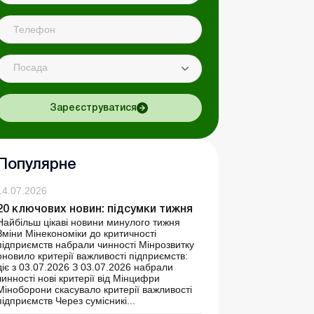
Посада
Зареєструватися
Популярне
14.07.2026
20 ключових новин: підсумки тижня
Найбільш цікаві новини минулого тижня
Зміни Мінекономіки до критичності
підприємств набрали чинності Мінрозвитку
оновило критерії важливості підприємств:
діє з 03.07.2026 З 03.07.2026 набрали
чинності нові критерії від Мінцифри
Міноборони скасувало критерії важливості
підприємств Через сумісникі...