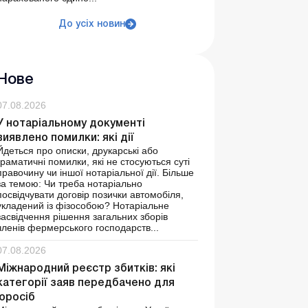
До усіх новин
Нове
07.08.2026
У нотаріальному документі
виявлено помилки: які дії
Йдеться про описки, друкарські або
граматичні помилки, які не стосуються суті
правочину чи іншої нотаріальної дії. Більше
за темою: Чи треба нотаріально
посвідчувати договір позички автомобіля,
укладений із фізособою? Нотаріальне
засвідчення рішення загальних зборів
членів фермерського господарств...
07.08.2026
Міжнародний реєстр збитків: які
категорії заяв передбачено для
юросіб