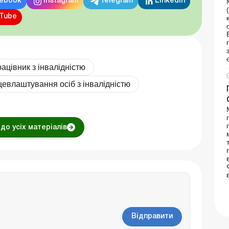
ebook
Instagram
Telegram
Linkedin
Tube
рацівник з інвалідністю
евлаштування осіб з інвалідністю
до усіх матеріалів
Відправити