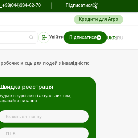
+38(044)334-62-70
Підписатися
Кредити для Агро
|
UKR
RU
Увійти
Підписатися
сто про облік
Портал Баланс-Бюджет
 робочих місць для людей з інвалідністю
Швидка реєстрація
Будьте в курсі змін і актуальних тем,
задавайте питання.