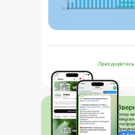
Приєднуйтесь 
Зверн
Тепер ви
Telegram
платфор
Приєднуй