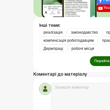
Fac
You
Інші теми:
реалізація
законодавство
п
компенсація роботодавцям
прац
Держпраці
робочі місця
Перейти 
Коментарі до матеріалу