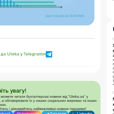
до Uteka у Telegramm
іть увагу!
 можете читати бухгалтерські новини від “Uteka.ua” у
, а обговорювати їх у наших соціальних мережах та інших
мах.
тесь і дізнавайтесь найважливіші новини першими!