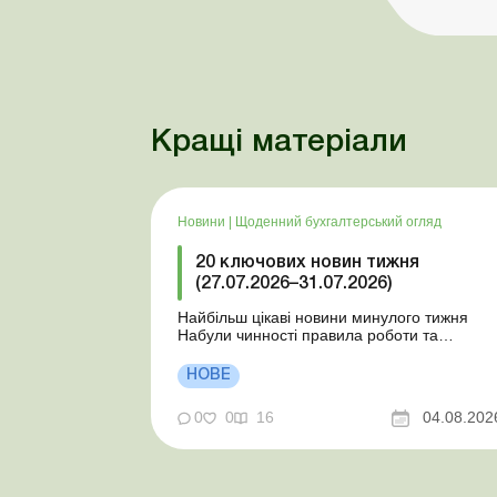
Кращі матеріали
Новини
|
Щоденний бухгалтерський огляд
20 ключових новин тижня
(27.07.2026–31.07.2026)
Найбільш цікаві новини минулого тижня
Набули чинності правила роботи та
відпочинку водіїв Президент підписав
закони про мобілізацію та воєнний стан Для
НОВЕ
сільгосппідприємств і ФОП запроваджено
нові одноразові статистичні форми З 2
0
0
16
04.08.202
серпня змінюється порядок зарахування
окремих періодів роботи до стр...