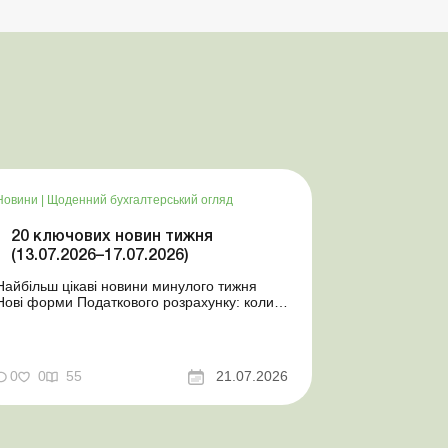
Новини
|
Щоденний бухгалтерський огляд
20 ключових новин тижня
(13.07.2026–17.07.2026)
Найбільш цікаві новини минулого тижня
Нові форми Податкового розрахунку: коли
а за які періоди звітувати Порядок
оформлення та переоформлення
відстрочки від призову під час мобілізації
досконалено Кабмін утворив
0
0
55
21.07.2026
Координаційний центр з організації
бронювання військовозобов’язаних
Верховна ...