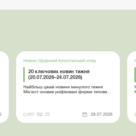
Новини
|
Щоденний бухгалтерський огляд
20 ключових новин тижня
(20.07.2026–24.07.2026)
Найбільш цікаві новини минулого тижня
Мін’юст оновив уніфіковані форми типових
документів для юросіб Мінекономіки
т
відкликало новину про створення
координаційного центру з організації
бронювання У працівника виявлено статус
у
6
0
0
25
28.07.2026
«у розшуку»: що потрібно знати
роботодавцям Закон про ВП...