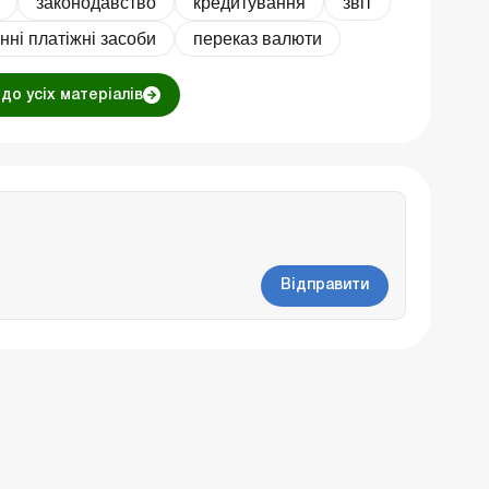
законодавство
кредитування
звіт
нні платіжні засоби
переказ валюти
до усіх матеріалів
Відправити