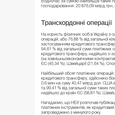
Водночас за сумою найбільше таких пла
господарювання: 20 876,09 млрд грн, а
Транскордонні операції
На користь фізичних осіб в Україну з-
операцій, або 76,88 % від загальної кіл
застосуванням кредитового трансферу
94,61 % від загальної суми платіжних о
кредитового трансферу, надійшло з-з
(за зовнішньоекономічними контрактам
ЄС (45,34 %), Швейцарії (21,64 %), Спо
Найбільший обсяг платіжних операцій з
кредитового трансферу, здійснено біз
0,6 млн на суму 40,47 млрд дол. США в 
та 99,41 % від загальної суми таких п
надійшло до країн ЄС (58,81 %), Швейца
Нагадаємо, що НБУ розпочав публікац
платіжних інструментів, як кредитовий
запроваджено з минулого року.