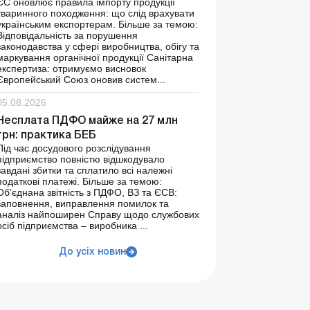
ЄС оновлює правила імпорту продукції
тваринного походження: що слід врахувати
українським експортерам. Більше за темою:
Відповідальність за порушення
законодавства у сфері виробництва, обігу та
маркування органічної продукції Санітарна
експертиза: отримуємо висновок
Європейський Союз оновив систем...
05.08.2026
Несплата ПДФО майже на 27 млн
грн: практика БЕБ
Під час досудового розслідування
підприємство повністю відшкодувало
завдані збитки та сплатило всі належні
податкові платежі. Більше за темою:
Об’єднана звітність з ПДФО, ВЗ та ЄСВ:
заповнення, виправлення помилок та
аналіз найпоширен Справу щодо службових
осіб підприємства – виробника ...
До усіх новин