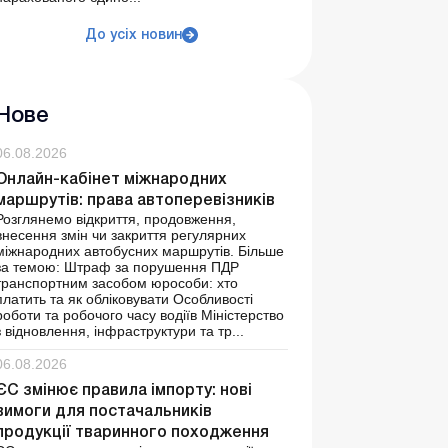
До усіх новин
Нове
06.08.2026
Онлайн-кабінет міжнародних
маршрутів: права автоперевізників
Розглянемо відкриття, продовження,
внесення змін чи закриття регулярних
міжнародних автобусних маршрутів. Більше
за темою: Штраф за порушення ПДР
транспортним засобом юрособи: хто
платить та як обліковувати Особливості
роботи та робочого часу водіїв Міністерство
з відновлення, інфраструктури та тр...
06.08.2026
ЄС змінює правила імпорту: нові
вимоги для постачальників
продукції тваринного походження