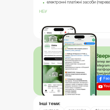
електронні платіжні засоби (перева
НБУ
Зверн
Тепер ви
Telegram
платфор
Приєднуй
Fac
You
Інші теми: