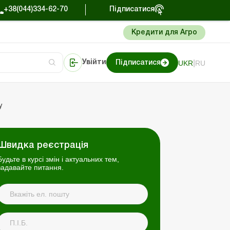
+38(044)334-62-70
Підписатися
Кредити для Агро
|
UKR
RU
Увійти
Підписатися
сто про облік
Портал Баланс-Бюджет
у
Швидка реєстрація
Будьте в курсі змін і актуальних тем,
задавайте питання.