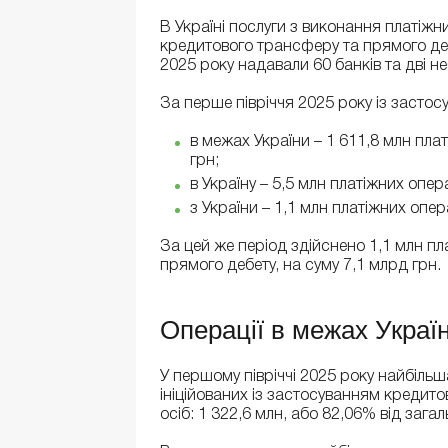
В Україні послуги з виконання платіжни
кредитового трансферу та прямого дебе
2025 року надавали 60 банків та дві не
За перше півріччя 2025 року із засто
в межах України – 1 611,8 млн пла
грн;
в Україну – 5,5 млн платіжних опер
з України – 1,1 млн платіжних опе
За цей же період здійснено 1,1 млн пл
прямого дебету, на суму 7,1 млрд грн.
Операції в межах Украї
У першому півріччі 2025 року найбільша
ініційованих із застосуванням кредито
осіб: 1 322,6 млн, або 82,06% від загал