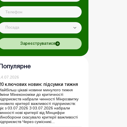
Посада
Зареєструватися
Популярне
14.07.2026
20 ключових новин: підсумки тижня
Найбільш цікаві новини минулого тижня
Зміни Мінекономіки до критичності
підприємств набрали чинності Мінрозвитку
оновило критерії важливості підприємств:
діє з 03.07.2026 З 03.07.2026 набрали
чинності нові критерії від Мінцифри
Міноборони скасувало критерії важливості
підприємств Через сумісникі...