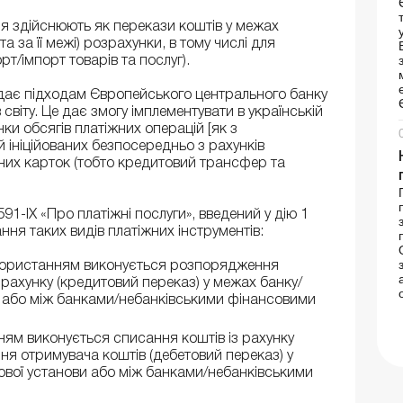
ня здійснюють як перекази коштів у межах
та за її межі) розрахунки, в тому числі для
рт/імпорт товарів та послуг).
ідає підходам Європейського центрального банку
світу. Це дає змогу імплементувати в українській
нки обсягів платіжних операцій [як з
 ініційованих безпосередньо з рахунків
них карток (тобто кредитовий трансфер та
91-IX «Про платіжні послуги», введений у дію 1
ня таких видів платіжних інструментів:
икористанням виконується розпорядження
 рахунку (кредитовий переказ) у межах банку/
и або між банками/небанківськими фінансовими
ням виконується списання коштів із рахунку
ня отримувача коштів (дебетовий переказ) у
ової установи або між банками/небанківськими