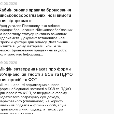
02.06.2026
Кабмін оновив правила бронювання
військовозобов’язаних: нові вимоги
для підприємств
Уряд ухвалив Постанову, яка змінює
порядок бронювання військовозобов’язаних
та перегляду статусу критично важливих
підприємств. Документ встановлює нові
строки й критерії для бізнесу. Детальніше
читайте в цьому матеріалі. Більше за
темою: Бронювання працівників за добу:
коли можливо Інформац...
09.06.2026
Мінфін затвердив наказ про форми
об'єднаної звітності з ЄСВ та ПДФО
для юросіб та ФОП
Мінфін нарешті оприлюднив оновлені
форми об’єднаної звітності з ЄСВ та ПДФО
для юросіб та ФОП, затверджено форму
Податкового розрахунку сум доходу,
нарахованого (сплаченого) на користь
платників податків – фізичних осіб, і сум
утриманого з них податку, а також сум
нарахованого єдино...