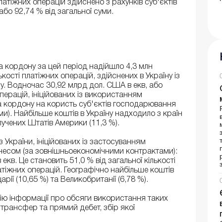
тіжних операцій здійснено з рахунків суб'єктів
бо 92,74 % від загальної суми.
за кордону за цей період надійшло 4,3 млн
ькості платіжних операцій, здійснених в Україну із
. Водночас 30,92 млрд дол. США в екв, або
перацій, ініційованих із використанням
а кордону на користь суб'єктів господарювання
и). Найбільше коштів в Україну надходило з країн
лучених Штатів Америки (11,3 %).
 України, ініційованих із застосуванням
несом (за зовнішньоекономічними контрактами):
екв. Це становить 51,0 % від загальної кількості
латіжних операцій. Географічно найбільше коштів
рії (10,65 %) та Великобританії (6,78 %).
ію інформації про обсяги використання таких
 трансфер та прямий дебет, збір якої