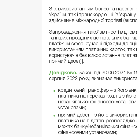
З їх використанням бізнес та населен
України, так і транскордонні (в Україну 
здійснення міжнародної торгівлі (експо
Запровадження такої звітності відпов
та інших провідних центральних банків 
платіжній сфері сучасні підходи до оці
використанням платіжних карток, так й
користувачів без використання платіж
прямий дебет)].
Довідково
.
Закон від 30.06.2021 № 15
серпня 2022 року, визначає використан
кредитовий трансфер – з його в
платника на переказ коштів з його
небанківської фінансової установ
установами;
прямий дебет – з його використан
платника на підставі розпоряджен
межах банку/небанківської фінанс
фінансовими установами;