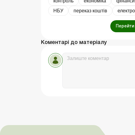
контроль
економіка
фінанси
НБУ
переказ коштів
електро
Перейти 
Коментарі до матеріалу