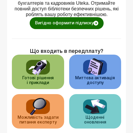
бухгалтерів та кадровиків Uteka. Отримайте
повний доступ бібліотеки безпечних рішень, які
роблять вашу роботу ефективнішою.
Вигідно оформити підписку
Що входить в передплату?
Готові рішення
Миттєва активація
і приклади
доступу
Можливість задати
Щоденні
питання експерту
оновлення