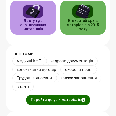
Доступ до
Відкритий архів
ексклюзивних
матеріалів c 2015
матеріалів
року
Інші теми:
медичні КНП
кадрова документація
колективний договір
охорона праці
Трудові відносини
зразок заповнення
зразок
Перейти до усіх матеріалів