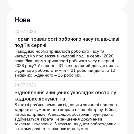
Нове
30.07.2026
Норми тривалості робочого часу та важливі
події в серпні
Наводимо норми тривалості робочого часу та
нагадуємо про важливі кадрові події в серпні 2026
року. Яка норма тривалості робочого часу в серпні
2026 року? У серпні – 31 календарний день, з них: за
5-денного робочого тижня – 21 робочий день та 10
вихідних; 6-денного – 26 робочих...
24.07.2026
Відновлення знищених унаслідок обстрілу
кадрових документів
В статті роз’яснюємо, як відновити знищені паперові
кадрові документи, що згоріли після обстрілу. Війна,
на жаль, триває. А внаслідок обстрілів і руйнувань
відбувається втрата чи знищення документів,
зокрема і кадрових. З’ясуємо, як діяти роботодавцю
в такому разі та як відновити докумен...