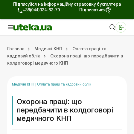
Підписуйся на інформаційну страховку бухгалтера
+38(044)334-62-70
Підписатися
Медичні КНП
Online видання «Баланс»
Online видання «Баланс-Агро»
Online бібліотека «Баланс»
Портал Баланс-Бюджет
Сервіси Баланс-Бюджет
Свiт позитива
Організаційні документи
Оплата праці та кадровий облік
Пла
Юри
Головна
Медичні КНП
Оплата праці та
кадровий облік
Охорона праці: що передбачити в
колдоговорі медичного КНП
и
Планування діяльності
Юридична підтримка
Бухоблік та оподаткування
Медичні КНП
|
Оплата праці та кадровий облік
Охорона праці: що
передбачити в колдоговорі
медичного КНП