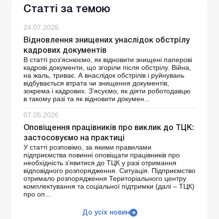
Статті за темою
24.07.2026
Відновлення знищених унаслідок обстрілу
кадрових документів
В статті роз’яснюємо, як відновити знищені паперові
кадрові документи, що згоріли після обстрілу. Війна,
на жаль, триває. А внаслідок обстрілів і руйнувань
відбувається втрата чи знищення документів,
зокрема і кадрових. З’ясуємо, як діяти роботодавцю
в такому разі та як відновити докумен...
07.05.2026
Оповіщення працівників про виклик до ТЦК:
застосовуємо на практиці
У статті розповімо, за якими правилами
підприємства повинні оповіщати працівників про
необхідність з’явитися до ТЦК у разі отримання
відповідного розпорядження. Ситуація. Підприємство
отримало розпорядження Територіального центру
комплектування та соціальної підтримки (далі – ТЦК)
про оп...
До усіх новин