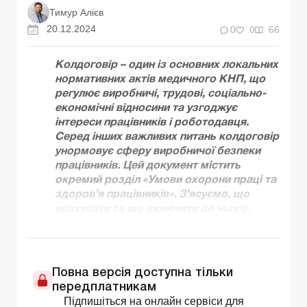
Тимур Алієв
20.12.2024
0
0
66
Колдоговір – один із основних локальних
нормативних актів медичного КНП, що
регулює виробничі, трудові, соціально-
економічні відносини та узгоджує
інтереси працівників і роботодавця.
Серед інших важливих питань колдоговір
унормовує сферу виробничої безпеки
працівників. Цей документ містить
окремий розділ «Умови охорони праці та
здоров’я працівників». З’ясуємо, що
врахувати та що включити до нього.
Повна версія доступна тільки
передплатникам
Підпишіться на онлайн сервіси для