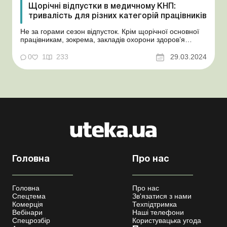
Щорічні відпустки в медичному КНП:
тривалість для різних категорій працівників
Не за горами сезон відпусток. Крім щорічної основної
працівникам, зокрема, закладів охорони здоров’я
можуть надаватися і щорічні додаткові відпустки. І тут
багато що залежить від профілю закладу, виконуваної
0
1
233
29.03.2024
роботи, посади або професії, стажу роботи. Тому
медичним КНП неодмінно стане у пригоді...
Головна
Про нас
Головна
Про нас
Спецтема
Зв'язатися з нами
Комерція
Техпідтримка
Вебінари
Наші телефони
Спецрозбір
Користувацька угода