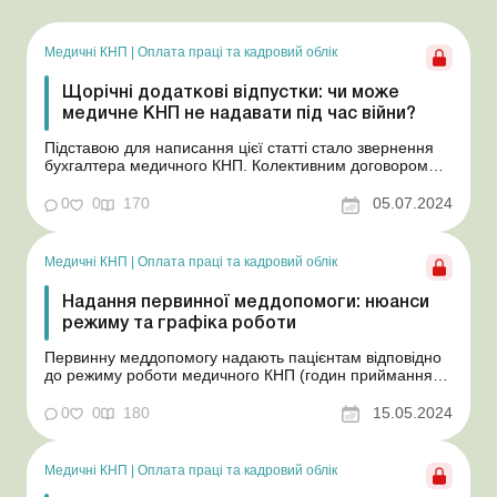
Медичні КНП
|
Оплата праці та кадровий облік
Щорічні додаткові відпустки: чи може
медичне КНП не надавати під час війни?
Підставою для написання цієї статті стало звернення
бухгалтера медичного КНП. Колективним договором
закладу передбачено декілька видів додаткових
щорічних відпусток як за шкідливі та важкі умови праці,
0
0
170
05.07.2024
так і за особливий характер праці, зокрема за
ненормований робочий день. Чи можна не надавати їх
п...
Медичні КНП
|
Оплата праці та кадровий облік
Надання первинної меддопомоги: нюанси
режиму та графіка роботи
Первинну меддопомогу надають пацієнтам відповідно
до режиму роботи медичного КНП (годин приймання
пацієнтів). Проте людина не обирає, коли їй хворіти, і
організм не підлаштований під графік роботи
0
0
180
15.05.2024
медзакладів. Тож інколи виникає потреба звернутися за
меддопомогою поза годинами приймання пацієнтів.
П...
Медичні КНП
|
Оплата праці та кадровий облік