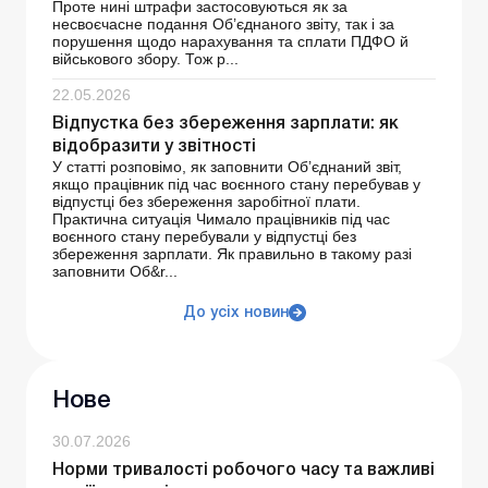
Проте нині штрафи застосовуються як за
несвоєчасне подання Об’єднаного звіту, так і за
порушення щодо нарахування та сплати ПДФО й
військового збору. Тож р...
22.05.2026
Відпустка без збереження зарплати: як
відобразити у звітності
У статті розповімо, як заповнити Об’єднаний звіт,
якщо працівник під час воєнного стану перебував у
відпустці без збереження заробітної плати.
Практична ситуація Чимало працівників під час
воєнного стану перебували у відпустці без
збереження зарплати. Як правильно в такому разі
заповнити Об&r...
До усіх новин
Нове
30.07.2026
Норми тривалості робочого часу та важливі