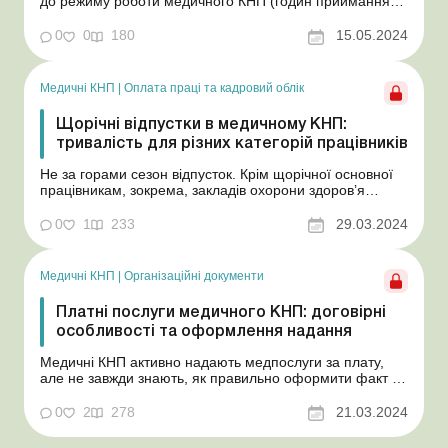
до режиму роботи медичного КНП (годин приймання
пацієнтів). Проте людина не обирає, коли їй хворіти, і
організм не підлаштований під графік роботи
0
0
180
15.05.2024
медзакладів. Тож інколи виникає потреба звернутися за
меддопомогою поза годинами приймання пацієнтів.
П...
Медичні КНП
|
Оплата праці та кадровий облік
Щорічні відпустки в медичному КНП:
тривалість для різних категорій працівників
Не за горами сезон відпусток. Крім щорічної основної
працівникам, зокрема, закладів охорони здоров’я
можуть надаватися і щорічні додаткові відпустки. І тут
багато що залежить від профілю закладу, виконуваної
0
1
233
29.03.2024
роботи, посади або професії, стажу роботи. Тому
медичним КНП неодмінно стане у пригоді...
Медичні КНП
|
Організаційні документи
Платні послуги медичного КНП: договірні
особливості та оформлення надання
Медичні КНП активно надають медпослуги за плату,
але не завжди знають, як правильно оформити факт їх
надання юридичним і фізичним особам, а також
договірні відносини, що передують йому. Про це
0
2
278
21.03.2024
свідчать часті запитання за цією темою. Тож
розглянемо її докладно. Медичні КНП активно надають