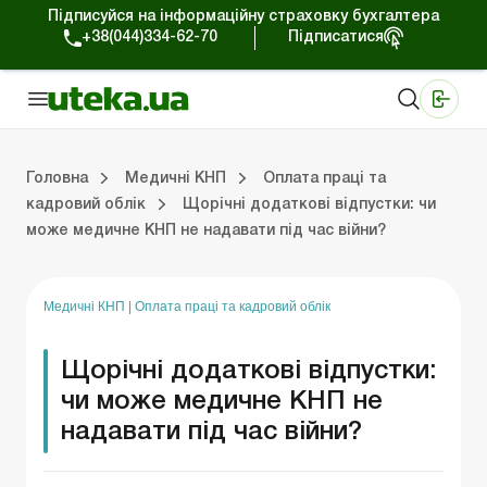
Підписуйся на інформаційну страховку бухгалтера
+38(044)334-62-70
Підписатися
Медичні КНП
Online видання «Баланс»
Online видання «Баланс-Агро»
Online бібліотека «Баланс»
Портал Баланс-Бюджет
Сервіси Баланс-Бюджет
Свiт позитива
Організаційні документи
Оплата праці та кадровий облік
Пла
Юри
Головна
Медичні КНП
Оплата праці та
кадровий облік
Щорічні додаткові відпустки: чи
може медичне КНП не надавати під час війни?
и
Планування діяльності
Юридична підтримка
Бухоблік та оподаткування
Медичні КНП
|
Оплата праці та кадровий облік
Щорічні додаткові відпустки:
чи може медичне КНП не
надавати під час війни?