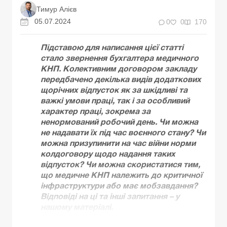
Тимур Алієв
05.07.2024
0
0
170
Підставою для написання цієї статті
стало звернення бухгалтера медичного
КНП. Колективним договором закладу
передбачено декілька видів додаткових
щорічних відпусток як за шкідливі та
важкі умови праці, так і за особливий
характер праці, зокрема за
ненормований робочий день. Чи можна
не надавати їх під час воєнного стану? Чи
можна призупинити на час війни норми
колдоговору щодо надання таких
відпусток? Чи можна скористатися тим,
що медичне КНП належить до критичної
інфраструктури або має мобзавдання?
Відповіді на ці та інші запитання – у
нашому матеріалі.