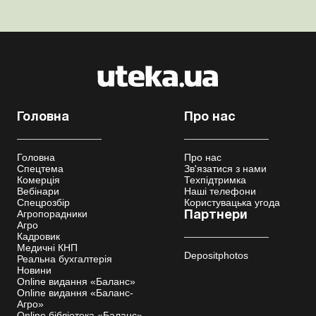
медпослуги ...
Головна
Про нас
Головна
Про нас
Спецтема
Зв'язатися з нами
Комерція
Техпідтримка
Вебінари
Наші телефони
Спецрозбір
Користувацька угода
Агропорадники
Партнери
Агро
Кадровик
Медичні КНП
Depositphotos
Реальна бухгалтерія
Новини
Online видання «Баланс»
Online видання «Баланс-
Агро»
Online бібліотека «Баланс»