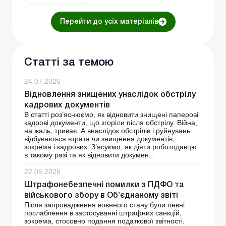
Перейти до усіх матеріалів
Статті за темою
24.07.2026
Відновлення знищених унаслідок обстрілу
кадрових документів
В статті роз’яснюємо, як відновити знищені паперові
кадрові документи, що згоріли після обстрілу. Війна,
на жаль, триває. А внаслідок обстрілів і руйнувань
відбувається втрата чи знищення документів,
зокрема і кадрових. З’ясуємо, як діяти роботодавцю
в такому разі та як відновити докумен...
22.05.2026
Штрафонебезпечні помилки з ПДФО та
військового збору в Об’єднаному звіті
Після запровадження воєнного стану були певні
послаблення в застосуванні штрафних санкцій,
зокрема, стосовно подання податкової звітності.