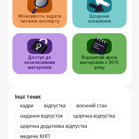
Можливість задати
Щоденні
питання експерту
оновлення
Доступ до
Відкритий архів
ексклюзивних
матеріалів c 2015
матеріалів
року
Інші теми:
кадри
відпустка
воєнний стан
надання відпусток
щорічна відпустка
щорічна додаткова відпустка
медичні КНП