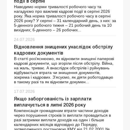
події в серпні
Наводимо норми тривалості робочого часу та
нагадуємо про важливі кадрові події в серпні 2026
року. Яка норма тривалості робочого часу в серпні
2026 року? У серпні – 31 календарний день, з них: за
5-денного робочого тижня – 21 робочий день та 10
вихідних; 6-денного – 26 робочих...
24.07.2026
Відновлення знищених унаслідок обстрілу
кадрових документів
В статті роз’яснюємо, як відновити знищені паперові
кадрові документи, що згоріли після обстрілу. Війна,
на жаль, триває. А внаслідок обстрілів і руйнувань
відбувається втрата чи знищення документів,
зокрема і кадрових. З’ясуємо, як діяти роботодавцю
в такому разі та як відновити докумен...
17.07.2026
Якщо заборгованість із зарплати
виплачується в липні 2026 року
Компенсація громадянам втрати частини доходів
через порушення строків їх виплати провадиться в
разі затримки виплати доходів на один і більше
календарних місяців відповідно до Порядку,
затвердженого постановою КМУ від 21.02.2001 №