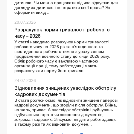
дитиною. Чи можна працювати під час відпустки для
догляду за дитиною і не втратити свої права? Як
оформити вихід ...
28.07.2026
Розрахунок норми тривалості робочого
часу – 2026
У статті наводимо розрахунок норми тривалості
робочого часу на 2026 рік за п’ятиденного та
шестиденного робочого тижня з урахуванням
продовження воєнного стану до кінця 2026 року.
Облік робочого часу є важливою частиною
організації праці, тому роботодавці мають
розраховувати норму його тривало...
24.07.2026
Відновлення знищених унаслідок обстрілу
кадрових документів
В статті роз’яснюємо, як відновити знищені паперові
кадрові документи, що згоріли після обстрілу. Війна,
на жаль, триває. А внаслідок обстрілів і руйнувань
відбувається втрата чи знищення документів,
зокрема і кадрових. З’ясуємо, як діяти роботодавцю
в такому разі та як відновити докумен...