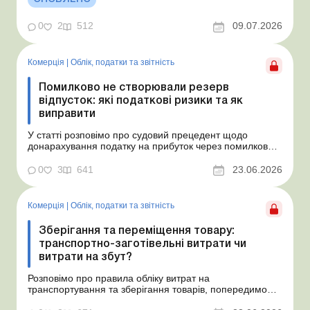
15.07.2026. Згідно з умовами договору орендна плата
становить 4 000 грн на місяць. Виникла...
0
2
512
09.07.2026
Комерція
|
Облік, податки та звiтнiсть
Помилково не створювали резерв
відпусток: які податкові ризики та як
виправити
У статті розповімо про судовий прецедент щодо
донарахування податку на прибуток через помилково
не створене забезпечення на оплату відпусток і
надамо рекомендації, як мінімізувати податкові ризики.
0
3
641
23.06.2026
Проблемні витрати: податкові ризики та судова
практика Розуміємо ваші хвилювання через помилкове
неств...
Комерція
|
Облік, податки та звiтнiсть
Зберігання та переміщення товару:
транспортно-заготівельні витрати чи
витрати на збут?
Розповімо про правила обліку витрат на
транспортування та зберігання товарів, попередимо
про податкові ризики, надамо аргументи та