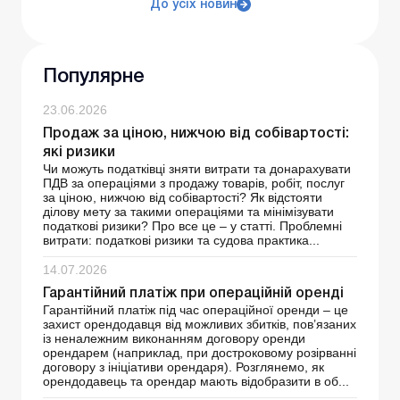
До усіх новин
Популярне
23.06.2026
Продаж за ціною, нижчою від собівартості:
які ризики
Чи можуть податківці зняти витрати та донарахувати
ПДВ за операціями з продажу товарів, робіт, послуг
за ціною, нижчою від собівартості? Як відстояти
ділову мету за такими операціями та мінімізувати
податкові ризики? Про все це – у статті. Проблемні
витрати: податкові ризики та судова практика...
14.07.2026
Гарантійний платіж при операційній оренді
Гарантійний платіж під час операційної оренди – це
захист орендодавця від можливих збитків, пов’язаних
із неналежним виконанням договору оренди
орендарем (наприклад, при достроковому розірванні
договору з ініціативи орендаря). Розглянемо, як
орендодавець та орендар мають відобразити в об...