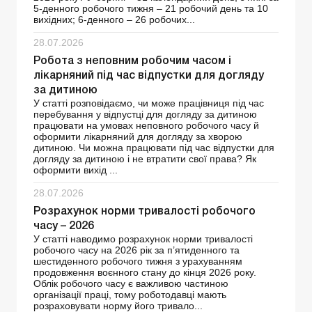
5-денного робочого тижня – 21 робочий день та 10
вихідних; 6-денного – 26 робочих...
28.07.2026
Робота з неповним робочим часом і
лікарняний під час відпустки для догляду
за дитиною
У статті розповідаємо, чи може працівниця під час
перебування у відпустці для догляду за дитиною
працювати на умовах неповного робочого часу й
оформити лікарняний для догляду за хворою
дитиною. Чи можна працювати під час відпустки для
догляду за дитиною і не втратити свої права? Як
оформити вихід ...
28.07.2026
Розрахунок норми тривалості робочого
часу – 2026
У статті наводимо розрахунок норми тривалості
робочого часу на 2026 рік за п’ятиденного та
шестиденного робочого тижня з урахуванням
продовження воєнного стану до кінця 2026 року.
Облік робочого часу є важливою частиною
організації праці, тому роботодавці мають
розраховувати норму його тривало...