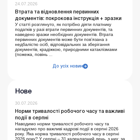
24.07.2026
Втрата та відновлення первинних
документів: покрокова інструкція + зразки
У статті розглянуто, як потрібно діяти платнику
податків у разі втрати первинних документів, та
наведено зразки необхідних документів. Втрата
первинних документів може бути пов’язана з
недбалістю осіб, відповідальних за зберігання
документів, крадіжкою, природними катаклізмами
(пожежа, повінь ...
До усіх новин
Нове
30.07.2026
Норми тривалості робочого часу та важливі
події в серпні
Наводимо норми тривалості робочого часу та
нагадуємо про важливі кадрові події в серпні 2026
року. Яка норма тривалості робочого часу в серпні
2026 року? У серпні – 31 календарний день, з них: за