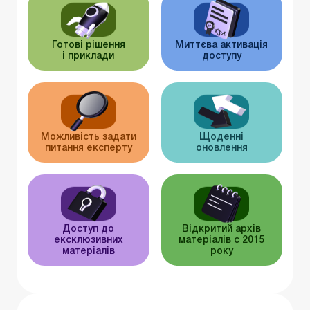
Готові рішення
Миттєва активація
і приклади
доступу
Можливість задати
Щоденні
питання експерту
оновлення
Доступ до
Відкритий архів
ексклюзивних
матеріалів c 2015
матеріалів
року