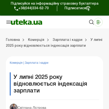
Підписуйся на інформаційну страховку бухгалтера
+38(044)334-62-70
Підписатися
Медичні КНП
Online видання «Баланс»
Online видання «Баланс-Агро»
Online бібліотека «Баланс»
Портал Баланс-Бюджет
Сервіси Баланс-Бюджет
Свiт позитива
Робота з приватними підприємцями
Господарські операції
Юридичні консультації
Спецвипуски для комерційних підприємств
Блог редакції Uteka-Комерція
Зо
Об
Сх
Головна
Комерція
Зарплата і кадри
У липні
2025 року відновлюється індексація зарплати
дприємцями
ації
риємств
Зовнішньоекономічна діяльність
Облік, податки та звiтнiсть
Схеми бухгалтерських проводок
Школа бухгалтера: просто про облік
Фінансовий аудит
Приватний підприєме
Інструкції для роботи
Комерція
|
Зарплата і кадри
У липні 2025 року
відновлюється індексація
зарплати
Світлана Лістрова