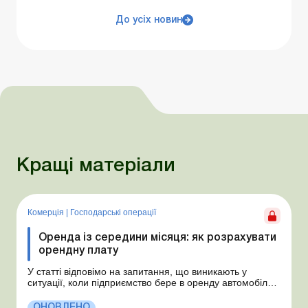
До усіх новин
Кращі матеріали
Комерція
|
Господарські операції
Оренда із середини місяця: як розрахувати
орендну плату
У статті відповімо на запитання, що виникають у
ситуації, коли підприємство бере в оренду автомобіль у
фізособи за договором, який починає діяти із середини
місяця. Підприємство орендує у фізособи автомобіль з
ОНОВЛЕНО