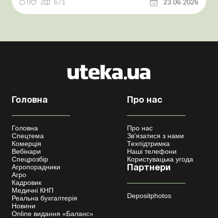
нормативне обґрунтування. Проблемні витрати:
0
2
671
23.06.2026
податкові ризики та судова практика Здавалось би, у
цьому питанні неоднозначності бути не може. Однак,
як свідчить судова пр...
Головна
Про нас
Головна
Про нас
Спецтема
Зв'язатися з нами
Комерція
Техпідтримка
Вебінари
Наші телефони
Спецрозбір
Користувацька угода
Агропорадники
Партнери
Агро
Кадровик
Медичні КНП
Depositphotos
Реальна бухгалтерія
Новини
Online видання «Баланс»