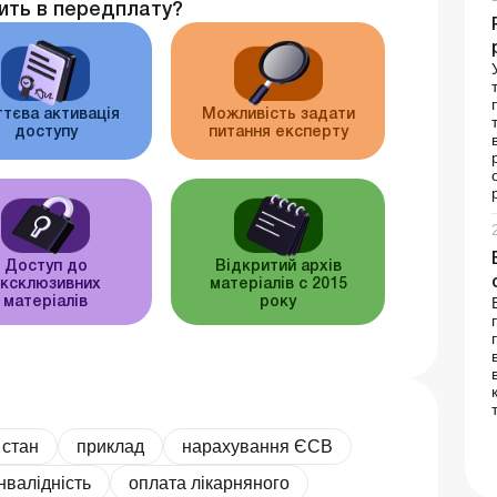
ить в передплату?
тєва активація
Можливість задати
доступу
питання експерту
Доступ до
Відкритий архів
ксклюзивних
матеріалів c 2015
матеріалів
року
 стан
приклад
нарахування ЄСВ
інвалідність
оплата лікарняного