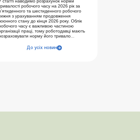
У статті наводимо розрахунок норми
тривалості робочого часу на 2026 рік за
п’ятиденного та шестиденного робочого
тижня з урахуванням продовження
воєнного стану до кінця 2026 року. Облік
робочого часу є важливою частиною
організації праці, тому роботодавці мають
розраховувати норму його тривало...
До усіх новин