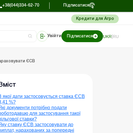
+38(044)334-62-70
Підписатися
Кредити для Агро
|
UKR
RU
Увійти
Підписатися
сто про облік
Портал Баланс-Бюджет
нараховувати ЄСВ
Зміст
З якої дати застосовується ставка ЄСВ
8,41 %?
Які документи потрібно подати
роботодавцю для застосування такої
пільгової ставки?
Яку ставку ЄСВ застосовувати до
виплат, нарахованих за попередні