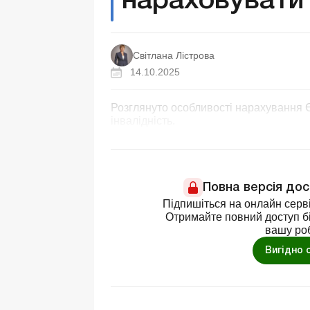
нараховувати
Світлана Лістрова
14.10.2025
Розглянуто особливості нарахування Є
інвалідність.
Повна версія до
Підпишіться на онлайн серві
Отримайте повний доступ бі
вашу ро
Вигідно 