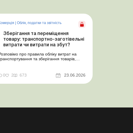
Комерція
|
Облік, податки та звiтнiсть
Зберігання та переміщення
товару: транспортно-заготівельні
витрати чи витрати на збут?
Розповімо про правила обліку витрат на
транспортування та зберігання товарів,
попередимо про податкові ризики, надамо
аргументи та нормативне обґрунтування.
Проблемні витрати: податкові ризики та
0
2
673
23.06.2026
судова практика Здавалось би, у цьому
питанні неоднозначності бути не може.
Однак, як свідчить судова пр...