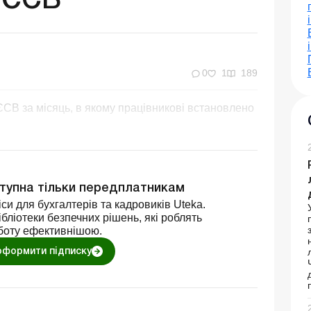
 ЄСВ
0
1
189
СВ за місяць, в якому працівникові встановлено
ступна тільки передплатникам
си для бухгалтерів та кадровиків Uteka.
бліотеки безпечних рішень, які роблять
боту ефективнішою.
оформити підписку