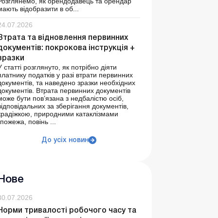
Розглянемо, як орендодавець та орендар
мають відобразити в об...
24.07.2026
Втрата та відновлення первинних
документів: покрокова інструкція +
зразки
У статті розглянуто, як потрібно діяти
платнику податків у разі втрати первинних
документів, та наведено зразки необхідних
документів. Втрата первинних документів
може бути пов’язана з недбалістю осіб,
відповідальних за зберігання документів,
крадіжкою, природними катаклізмами
(пожежа, повінь ...
До усіх новин
Нове
30.07.2026
Норми тривалості робочого часу та