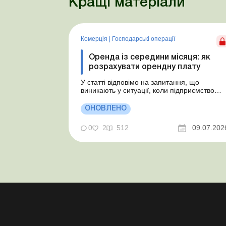
Кращі матеріали
Комерція
|
Господарські операції
Оренда із середини місяця: як
розрахувати орендну плату
У статті відповімо на запитання, що
виникають у ситуації, коли підприємство
бере в оренду автомобіль у фізособи за
договором, який починає діяти із середини
ОНОВЛЕНО
місяця. Підприємство орендує у фізособи
автомобіль з 15.07.2026. Згідно з умовами
0
2
512
09.07.202
договору орендна плата становить 4 000
грн на місяць. Виникла...