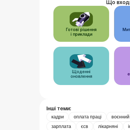
Що вход
Готові рішення
Мит
і приклади
Щоденні
е
оновлення
Інші теми:
кадри
оплата праці
воєнний
зарплата
єсв
лікарняні