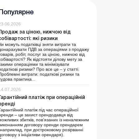
Популярне
23.06.2026
Продаж за ціною, нижчою від
собівартості: які ризики
Чи можуть податківці зняти витрати та
донарахувати ПДВ за операціями з продажу
товарів, робіт, послуг за ціною, нижчою від
собівартості? Як відстояти ділову мету за
такими операціями та мінімізувати
податкові ризики? Про все це – у статті.
Проблемні витрати: податкові ризики та
судова практика...
14.07.2026
Гарантійний платіж при операційній
оренді
Гарантійний платіж під час операційної
оренди – це захист орендодавця від
можливих збитків, пов’язаних із неналежним
виконанням договору оренди орендарем
(наприклад, при достроковому розірванні
договору з ініціативи орендаря).