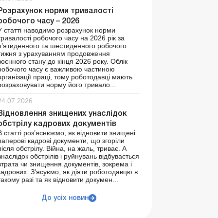
Розрахунок норми тривалості
робочого часу – 2026
У статті наводимо розрахунок норми
тривалості робочого часу на 2026 рік за
п’ятиденного та шестиденного робочого
тижня з урахуванням продовження
воєнного стану до кінця 2026 року. Облік
робочого часу є важливою частиною
організації праці, тому роботодавці мають
розраховувати норму його тривало...
24.07.2026
Відновлення знищених унаслідок
обстрілу кадрових документів
В статті роз’яснюємо, як відновити знищені
паперові кадрові документи, що згоріли
після обстрілу. Війна, на жаль, триває. А
внаслідок обстрілів і руйнувань відбувається
втрата чи знищення документів, зокрема і
кадрових. З’ясуємо, як діяти роботодавцю в
такому разі та як відновити докумен...
До усіх новин