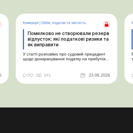
Комерція
|
Облік, податки та звiтнiсть
Помилково не створювали резерв
відпусток: які податкові ризики та
як виправити
У статті розповімо про судовий прецедент
щодо донарахування податку на прибуток
через помилково не створене забезпечення
на оплату відпусток і надамо рекомендації,
як мінімізувати податкові ризики. Проблемні
6
0
3
641
23.06.2026
витрати: податкові ризики та судова
практика Розуміємо ваші хвилювання через
помилкове неств...