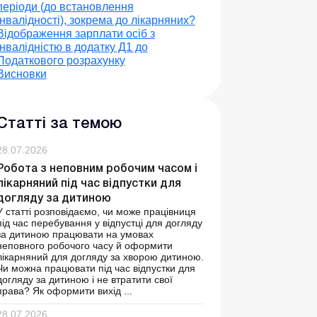
періоди (до встановлення
інвалідності), зокрема до лікарняних?
Відображення зарплати осіб з
інвалідністю в додатку Д1 до
Податкового розрахунку
Висновки
Статті за темою
28.07.2026
Робота з неповним робочим часом і
лікарняний під час відпустки для
догляду за дитиною
У статті розповідаємо, чи може працівниця
під час перебування у відпустці для догляду
за дитиною працювати на умовах
неповного робочого часу й оформити
лікарняний для догляду за хворою дитиною.
Чи можна працювати під час відпустки для
догляду за дитиною і не втратити свої
права? Як оформити вихід ...
28.07.2026