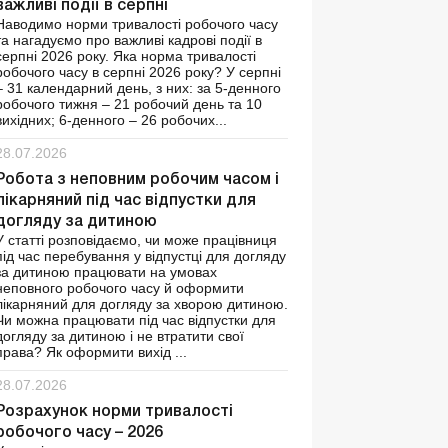
важливі події в серпні
Наводимо норми тривалості робочого часу
та нагадуємо про важливі кадрові події в
серпні 2026 року. Яка норма тривалості
робочого часу в серпні 2026 року? У серпні
– 31 календарний день, з них: за 5-денного
робочого тижня – 21 робочий день та 10
вихідних; 6-денного – 26 робочих...
28.07.2026
Робота з неповним робочим часом і
лікарняний під час відпустки для
догляду за дитиною
У статті розповідаємо, чи може працівниця
під час перебування у відпустці для догляду
за дитиною працювати на умовах
неповного робочого часу й оформити
лікарняний для догляду за хворою дитиною.
Чи можна працювати під час відпустки для
догляду за дитиною і не втратити свої
права? Як оформити вихід ...
28.07.2026
Розрахунок норми тривалості
робочого часу – 2026