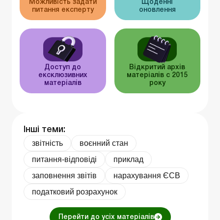
Можливість задати
Щоденні
питання експерту
оновлення
Доступ до
Відкритий архів
ексклюзивних
матеріалів c 2015
матеріалів
року
Інші теми:
звітність
воєнний стан
питання-відповіді
приклад
заповнення звітів
нарахування ЄСВ
податковий розрахунок
Перейти до усіх матеріалів