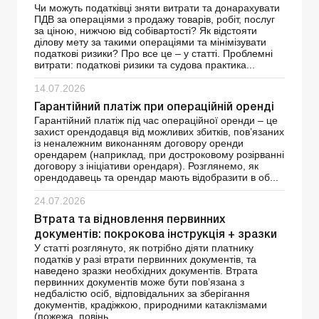
Чи можуть податківці зняти витрати та донарахувати
ПДВ за операціями з продажу товарів, робіт, послуг
за ціною, нижчою від собівартості? Як відстояти
ділову мету за такими операціями та мінімізувати
податкові ризики? Про все це – у статті. Проблемні
витрати: податкові ризики та судова практика...
14.07.2026
Гарантійний платіж при операційній оренді
Гарантійний платіж під час операційної оренди – це
захист орендодавця від можливих збитків, пов’язаних
із неналежним виконанням договору оренди
орендарем (наприклад, при достроковому розірванні
договору з ініціативи орендаря). Розглянемо, як
орендодавець та орендар мають відобразити в об...
24.07.2026
Втрата та відновлення первинних
документів: покрокова інструкція + зразки
У статті розглянуто, як потрібно діяти платнику
податків у разі втрати первинних документів, та
наведено зразки необхідних документів. Втрата
первинних документів може бути пов’язана з
недбалістю осіб, відповідальних за зберігання
документів, крадіжкою, природними катаклізмами
(пожежа, повінь ...