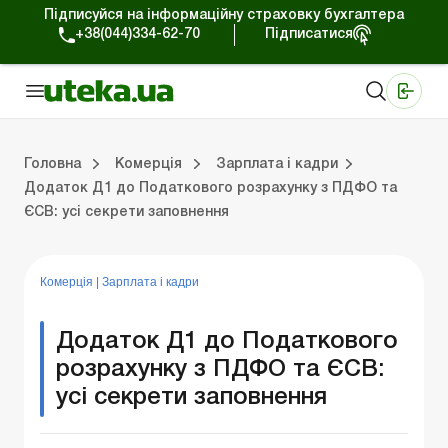
Підписуйся на інформаційну страховку бухгалтера
+38(044)334-62-70
Підписатися
Медичні КНП
Online видання «Баланс»
Online видання «Баланс-Агро»
Online бібліотека «Баланс»
Портал Баланс-Бюджет
Сервіси Баланс-Бюджет
Свiт позитива
Робота з приватними підприємцями
Господарські операції
Юридичні консультації
Спецвипуски для комерційних підприємств
Блог редакції Uteka-Комерція
Зо
Об
Сх
Головна
Комерція
Зарплата і кадри
Додаток Д1 до Податкового розрахунку з ПДФО та
ЄСВ: усі секрети заповнення
дприємцями
ації
риємств
Зовнішньоекономічна діяльність
Облік, податки та звiтнiсть
Схеми бухгалтерських проводок
Школа бухгалтера: просто про облік
Фінансовий аудит
Приватний підприєме
Інструкції для роботи
Комерція
|
Зарплата і кадри
Додаток Д1 до Податкового
розрахунку з ПДФО та ЄСВ:
усі секрети заповнення