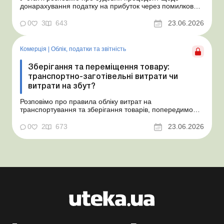
донарахування податку на прибуток через помилково
не створене забезпечення на оплату відпусток і
надамо рекомендації, як мінімізувати податкові ризики.
0
3
643
23.06.2026
Проблемні витрати: податкові ризики та судова
практика Розуміємо ваші хвилювання через помилкове
неств...
Комерція
|
Облік, податки та звiтнiсть
Зберігання та переміщення товару:
транспортно-заготівельні витрати чи
витрати на збут?
Розповімо про правила обліку витрат на
транспортування та зберігання товарів, попередимо
про податкові ризики, надамо аргументи та
нормативне обґрунтування. Проблемні витрати:
0
2
673
23.06.2026
податкові ризики та судова практика Здавалось би, у
цьому питанні неоднозначності бути не може. Однак,
як свідчить судова пр...