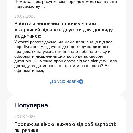
Помилка з розрахунковим періодом може коштувати
підприємству ...
28.07.2026
Робота з неповним робочим часом і
лікарняний під час відпустки для догляду
за дитиною
У статті розповідаємо, чи може працівниця під час
перебування у відпустці для догляду за дитиною
працювати на умовах неповного робочого часу й
оформити лікарняний для догляду за хворою
дитиною. Чи можна працювати під час відпустки для
догляду за дитиною і не втратити свої права? Як
оформити вихід ...
До усіх новин
Популярне
23.06.2026
Продаж за ціною, нижчою від собівартості:
які ризики