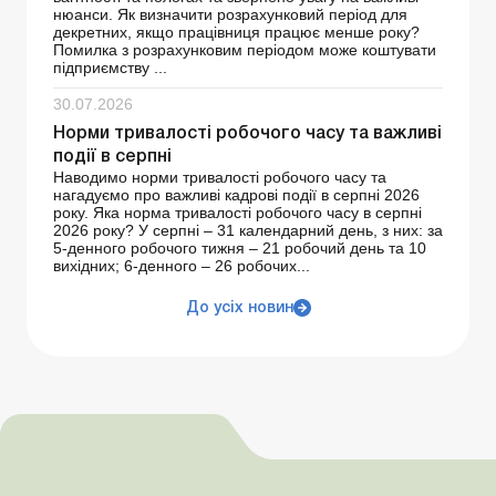
нюанси. Як визначити розрахунковий період для
декретних, якщо працівниця працює менше року?
Помилка з розрахунковим періодом може коштувати
підприємству ...
30.07.2026
Норми тривалості робочого часу та важливі
події в серпні
Наводимо норми тривалості робочого часу та
нагадуємо про важливі кадрові події в серпні 2026
року. Яка норма тривалості робочого часу в серпні
2026 року? У серпні – 31 календарний день, з них: за
5-денного робочого тижня – 21 робочий день та 10
вихідних; 6-денного – 26 робочих...
До усіх новин