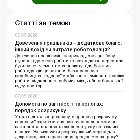
Статті за темою
07.08.2026
Довезення працівників – додаткове благо,
інший дохід чи витрати роботодавця?
Довезення працівників, наприклад, з місць збору
(зупинок) до місця роботи та назад давно перестало
бути лише елементом соцпакету. Для багатьох
роботодавців це питання безперервності
виробництва, кадрової стабільності, змінного графіка
роботи, віддаленості робочих місць або ж банальної
відсутності зр...
07.08.2026
Допомога по вагітності та пологах:
порядок розрахунку
У статті детально розглянуто правила розрахунку
середньої зарплати для визначення допомоги по
вагітності та пологах та звернено увагу на важливі
нюанси. Як визначити розрахунковий період для
декретних, якщо працівниця працює менше року?