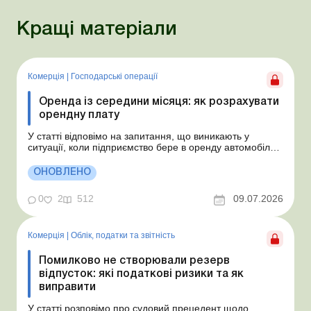
Кращі матеріали
Комерція
|
Господарські операції
Оренда із середини місяця: як розрахувати
орендну плату
У статті відповімо на запитання, що виникають у
ситуації, коли підприємство бере в оренду автомобіль у
фізособи за договором, який починає діяти із середини
місяця. Підприємство орендує у фізособи автомобіль з
ОНОВЛЕНО
15.07.2026. Згідно з умовами договору орендна плата
становить 4 000 грн на місяць. Виникла...
0
2
512
09.07.2026
Комерція
|
Облік, податки та звiтнiсть
Помилково не створювали резерв
відпусток: які податкові ризики та як
виправити
У статті розповімо про судовий прецедент щодо