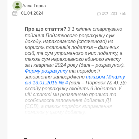
Алла Горна
01.04.2024
0
2
755
З 1 квітня стартувало
Про що стаття?
подання Податкового розрахунку сум
доходу, нарахованого (сплаченого) на
користь платників податків – фізичних
осіб, та сум утриманого з них податку, а
також сум нарахованого єдиного внеску
за І квартал 2024 року (далі – розрахунок).
Форму розрахунку
та порядок її
заповнення затверджено
наказом Мінфіну
від 13.01.2015 № 4
(далі – Порядок № 4). До
складу розрахунку входить 6 додатків. У
цій статті ми розглянемо правила та
особливості заповнення додатка Д1
(ЄСВ), а також порядок виправлення
помилок у цьому додатку.