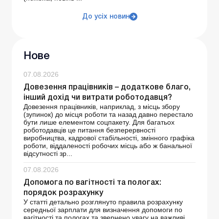
До усіх новин
Нове
07.08.2026
Довезення працівників – додаткове благо,
інший дохід чи витрати роботодавця?
Довезення працівників, наприклад, з місць збору
(зупинок) до місця роботи та назад давно перестало
бути лише елементом соцпакету. Для багатьох
роботодавців це питання безперервності
виробництва, кадрової стабільності, змінного графіка
роботи, віддаленості робочих місць або ж банальної
відсутності зр...
07.08.2026
Допомога по вагітності та пологах:
порядок розрахунку
У статті детально розглянуто правила розрахунку
середньої зарплати для визначення допомоги по
вагітності та пологах та звернено увагу на важливі