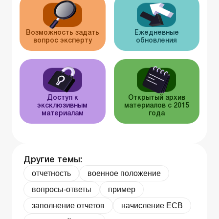
Возможность задать
Ежедневные
вопрос эксперту
обновления
Доступ к
Открытый архив
эксклюзивным
материалов с 2015
материалам
года
Другие темы:
отчетность
военное положение
вопросы-ответы
пример
заполнение отчетов
начисление ЕСВ