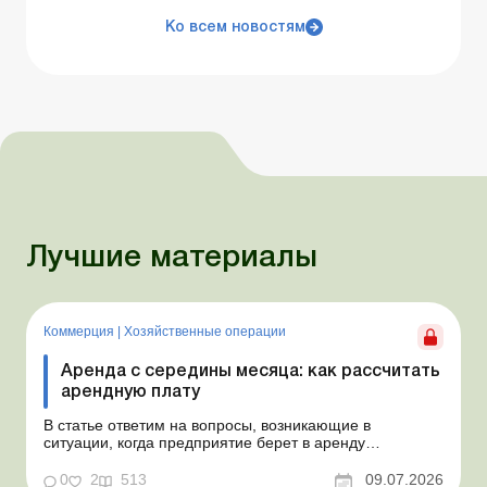
Ко всем новостям
Лучшие материалы
Коммерция
|
Хозяйственные операции
Аренда с середины месяца: как рассчитать
арендную плату
В статье ответим на вопросы, возникающие в
ситуации, когда предприятие берет в аренду
автомобиль у физлица по договору, который начинает
действовать с середины месяца. Предприятие
0
2
513
09.07.2026