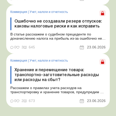
арендует у физлица автомобиль с 15.07.2026.
Согласно условиям договора арендная плата
составляет 4 000 грн в месяц. Возн...
Коммерция
|
Учет, налоги и отчетность
Ошибочно не создавали резерв отпусков:
каковы налоговые риски и как исправить
В статье расскажем о судебном прецеденте по
доначислению налога на прибыль из-за ошибочно не
созданного обеспечения на оплату отпусков и дадим
рекомендации, как минимизировать налоговые риски.
0
3
645
23.06.2026
Проблемные расходы: налоговые риски и судебная
практика Понимаем ваши волнения в связи с
ошибочным несоздан...
Коммерция
|
Учет, налоги и отчетность
Хранение и перемещение товара:
транспортно-заготовительные расходы
или расходы на сбыт?
Расскажем о правилах учета расходов на
транспортировку и хранение товаров, предупредим о
налоговых рисках, предоставим аргументы и
нормативное обоснование. Проблемные расходы:
0
2
673
23.06.2026
налоговые риски и судебная практика Казалось бы, в
этом вопросе неоднозначности быть не может. Но, как
свидетельствует судеб...