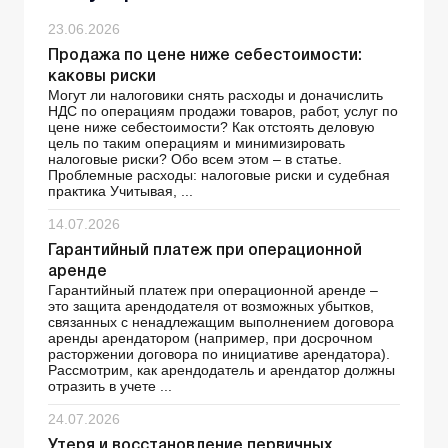
23.06.2026
Продажа по цене ниже себестоимости:
каковы риски
Могут ли налоговики снять расходы и доначислить
НДС по операциям продажи товаров, работ, услуг по
цене ниже себестоимости? Как отстоять деловую
цель по таким операциям и минимизировать
налоговые риски? Обо всем этом – в статье.
Проблемные расходы: налоговые риски и судебная
практика Учитывая, ...
14.07.2026
Гарантийный платеж при операционной
аренде
Гарантийный платеж при операционной аренде –
это защита арендодателя от возможных убытков,
связанных с ненадлежащим выполнением договора
аренды арендатором (например, при досрочном
расторжении договора по инициативе арендатора).
Рассмотрим, как арендодатель и арендатор должны
отразить в учете ...
24.07.2026
Утеря и восстановление первичных