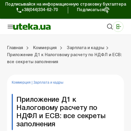
Подписывайся на информационную страховку бухгалтера
+38(044)334-62-70
Подписаться
Медицинские КНП
Online издание «Баланс»
Online издание «Баланс-Агро»
Online библиотека «Баланс»
Портал Баланс-Бюджет
Сервисы Баланс-Бюджет
Мир позитива
Работа с частными предпринимателями
Хозяйственные операции
Юридические консультации
Спецвыпуски для коммерческих предприятий
Блог редакции Uteka-Коммерция
Главная
Коммерция
Зарплата и кадры
Приложение Д1 к Налоговому расчету по НДФЛ и ЕСВ:
все секреты заполнения
частными предпринимателями
е операции
е консультации
оммерческих предприятий
кции Uteka-Коммерция
Зарплата и кадры
ВЭД и валютные операции
Учет, налоги и отчетность
Схемы бухгалтерских проводок
Электронный кабинет
Школа бухгалтера
Финансовый аудит
Частный пр
Инструкции для работы
Коммерция
|
Зарплата и кадры
Приложение Д1 к
Налоговому расчету по
НДФЛ и ЕСВ: все секреты
заполнения