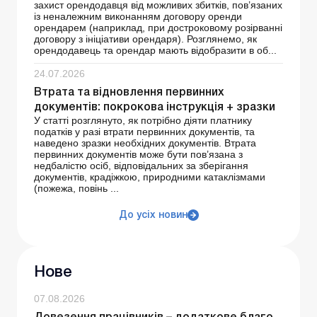
захист орендодавця від можливих збитків, пов’язаних
із неналежним виконанням договору оренди
орендарем (наприклад, при достроковому розірванні
договору з ініціативи орендаря). Розглянемо, як
орендодавець та орендар мають відобразити в об...
24.07.2026
Втрата та відновлення первинних
документів: покрокова інструкція + зразки
У статті розглянуто, як потрібно діяти платнику
податків у разі втрати первинних документів, та
наведено зразки необхідних документів. Втрата
первинних документів може бути пов’язана з
недбалістю осіб, відповідальних за зберігання
документів, крадіжкою, природними катаклізмами
(пожежа, повінь ...
До усіх новин
Нове
07.08.2026