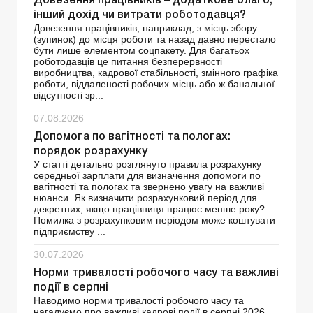
Довезення працівників – додаткове благо,
інший дохід чи витрати роботодавця?
Довезення працівників, наприклад, з місць збору
(зупинок) до місця роботи та назад давно перестало
бути лише елементом соцпакету. Для багатьох
роботодавців це питання безперервності
виробництва, кадрової стабільності, змінного графіка
роботи, віддаленості робочих місць або ж банальної
відсутності зр...
07.08.2026
Допомога по вагітності та пологах:
порядок розрахунку
У статті детально розглянуто правила розрахунку
середньої зарплати для визначення допомоги по
вагітності та пологах та звернено увагу на важливі
нюанси. Як визначити розрахунковий період для
декретних, якщо працівниця працює менше року?
Помилка з розрахунковим періодом може коштувати
підприємству ...
30.07.2026
Норми тривалості робочого часу та важливі
події в серпні
Наводимо норми тривалості робочого часу та
нагадуємо про важливі кадрові події в серпні 2026