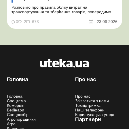
Розповімо про правила обліку витрат на
транспортування та зберігання товарів, попередимо
про податкові ризики, надамо аргументи та
нормативне обґрунтування. Проблемні витрати:
0
2
673
23.06.2026
податкові ризики та судова практика Здавалось би, у
цьому питанні неоднозначності бути не може. Однак,
як свідчить судова пр...
Головна
Про нас
Головна
Про нас
Спецтема
Зв'язатися з нами
Комерція
Техпідтримка
Вебінари
Наші телефони
Спецрозбір
Користувацька угода
Агропорадники
Партнери
Агро
Кадровик