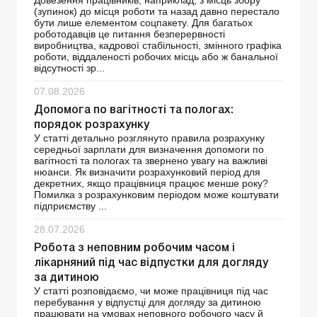
Довезення працівників, наприклад, з місць збору
(зупинок) до місця роботи та назад давно перестало
бути лише елементом соцпакету. Для багатьох
роботодавців це питання безперервності
виробництва, кадрової стабільності, змінного графіка
роботи, віддаленості робочих місць або ж банальної
відсутності зр...
07.08.2026
Допомога по вагітності та пологах:
порядок розрахунку
У статті детально розглянуто правила розрахунку
середньої зарплати для визначення допомоги по
вагітності та пологах та звернено увагу на важливі
нюанси. Як визначити розрахунковий період для
декретних, якщо працівниця працює менше року?
Помилка з розрахунковим періодом може коштувати
підприємству ...
28.07.2026
Робота з неповним робочим часом і
лікарняний під час відпустки для догляду
за дитиною
У статті розповідаємо, чи може працівниця під час
перебування у відпустці для догляду за дитиною
працювати на умовах неповного робочого часу й