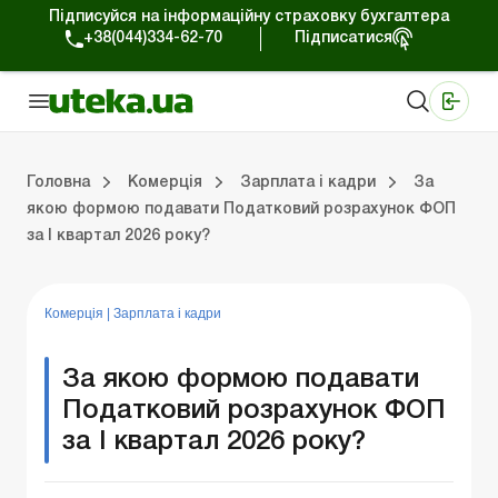
Підписуйся на інформаційну страховку бухгалтера
+38(044)334-62-70
Підписатися
Медичні КНП
Online видання «Баланс»
Online видання «Баланс-Агро»
Online бібліотека «Баланс»
Портал Баланс-Бюджет
Сервіси Баланс-Бюджет
Свiт позитива
Робота з приватними підприємцями
Господарські операції
Юридичні консультації
Спецвипуски для комерційних підприємств
Блог редакції Uteka-Комерція
Зо
Об
Сх
Головна
Комерція
Зарплата і кадри
За
якою формою подавати Податковий розрахунок ФОП
за І квартал 2026 року?
дприємцями
ації
риємств
Зовнішньоекономічна діяльність
Облік, податки та звiтнiсть
Схеми бухгалтерських проводок
Школа бухгалтера: просто про облік
Фінансовий аудит
Приватний підприєме
Інструкції для роботи
Комерція
|
Зарплата і кадри
За якою формою подавати
Податковий розрахунок ФОП
за І квартал 2026 року?