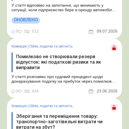
У статті відповімо на запитання, що виникають у
ситуації, коли підприємство бере в оренду автомобіль у
фізособи за договором, який починає діяти із середини
місяця. Підприємство орендує у фізособи автомобіль з
ОНОВЛЕНО
15.07.2026. Згідно з умовами договору орендна плата
становить 4 000 грн на місяць. Виникла...
0
2
512
09.07.2026
Комерція
|
Облік, податки та звiтнiсть
Помилково не створювали резерв
відпусток: які податкові ризики та як
виправити
У статті розповімо про судовий прецедент щодо
донарахування податку на прибуток через помилково
не створене забезпечення на оплату відпусток і
надамо рекомендації, як мінімізувати податкові ризики.
0
3
644
23.06.2026
Проблемні витрати: податкові ризики та судова
практика Розуміємо ваші хвилювання через помилкове
неств...
Комерція
|
Облік, податки та звiтнiсть
Зберігання та переміщення товару:
транспортно-заготівельні витрати чи
витрати на збут?