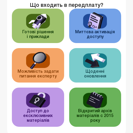
Що входить в передплату?
Готові рішення
Миттєва активація
і приклади
доступу
Можливість задати
Щоденні
питання експерту
оновлення
Доступ до
Відкритий архів
ексклюзивних
матеріалів c 2015
матеріалів
року