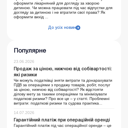
оформити лікарняний для догляду за хворою
дитиною. Чи можна працювати під час відпустки для
догляду за дитиною і не втратити свої права? Як
оформити вихід ...
До усіх новин
Популярне
23.06.2026
Продаж за ціною, нижчою від собівартості:
які ризики
Чи можуть податківці зняти витрати та донарахувати
ПДВ за операціями з продажу товарів, робіт, послуг
за ціною, нижчою від собівартості? Як відстояти
ділову мету за такими операціями та мінімізувати
податкові ризики? Про все це – у статті. Проблемні
витрати: податкові ризики та судова практика...
14.07.2026
Гарантійний платіж при операційній оренді
Гарантійний платіж під час операційної оренди – це