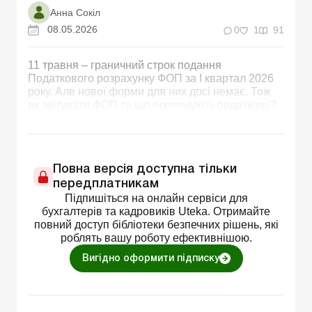
Анна Сокіл
08.05.2026
0
1
91
11 травня – граничний строк подання
Податкового розрахунку ФОП за І квартал 2026
року. Але нової форми для них досі немає. Тож
як звітувати ФОП та що пропонують податківці?
Повна версія доступна тільки
передплатникам
Підпишіться на онлайн сервіси для
бухгалтерів та кадровиків Uteka. Отримайте
повний доступ бібліотеки безпечних рішень, які
роблять вашу роботу ефективнішою.
Вигідно оформити підписку