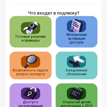
Что входит в подписку?
Мгновенная
Готовые решения
активация
и примеры
доступа
Возможность задать
Ежедневные
вопрос эксперту
обновления
Доступ к
Открытый архив
эксклюзивным
материалов с 2015