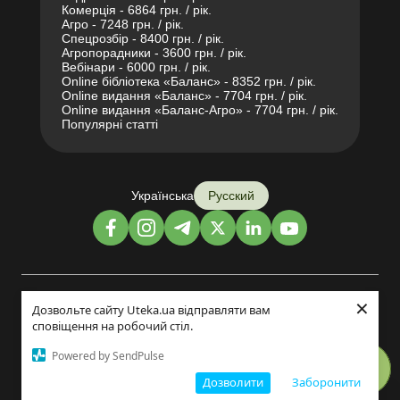
Комерція - 6864 грн. / рік.
Агро - 7248 грн. / рік.
Спецрозбір - 8400 грн. / рік.
Агропорадники - 3600 грн. / рік.
Вебінари - 6000 грн. / рік.
Online бібліотека «Баланс» - 8352 грн. / рік.
Online видання «Баланс» - 7704 грн. / рік.
Online видання «Баланс-Агро» - 7704 грн. / рік.
Популярні статті
Українська
Русский
×
Дизайн и разработка:
Дозвольте сайту Uteka.ua відправляти вам
сповіщення на робочий стіл.
©2014-2026
Powered by SendPulse
Дозволити
Заборонити