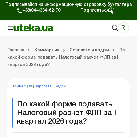
Подписывайся на информационную страховку бухгалтера
+38(044)334-62-70
Подписаться
Медицинские КНП
Online издание «Баланс»
Online издание «Баланс-Агро»
Online библиотека «Баланс»
Портал Баланс-Бюджет
Сервисы Баланс-Бюджет
Мир позитива
Работа с частными предпринимателями
Хозяйственные операции
Юридические консультации
Спецвыпуски для коммерческих предприятий
Блог редакции Uteka-Коммерция
Главная
Коммерция
Зарплата и кадры
По
какой форме подавать Налоговый расчет ФЛП за І
квартал 2026 года?
частными предпринимателями
е операции
е консультации
оммерческих предприятий
кции Uteka-Коммерция
Зарплата и кадры
ВЭД и валютные операции
Учет, налоги и отчетность
Схемы бухгалтерских проводок
Электронный кабинет
Школа бухгалтера
Финансовый аудит
Частный пр
Инструкции для работы
Коммерция
|
Зарплата и кадры
По какой форме подавать
Налоговый расчет ФЛП за І
квартал 2026 года?