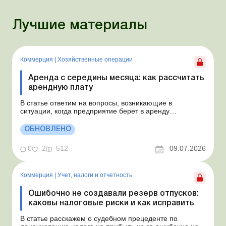
Лучшие материалы
Коммерция
|
Хозяйственные операции
Аренда с середины месяца: как рассчитать
арендную плату
В статье ответим на вопросы, возникающие в
ситуации, когда предприятие берет в аренду
автомобиль у физлица по договору, который начинает
действовать с середины месяца. Предприятие
ОБНОВЛЕНО
арендует у физлица автомобиль с 15.07.2026.
Согласно условиям договора арендная плата
0
2
512
09.07.2026
составляет 4 000 грн в месяц. Возн...
Коммерция
|
Учет, налоги и отчетность
Ошибочно не создавали резерв отпусков:
каковы налоговые риски и как исправить
В статье расскажем о судебном прецеденте по