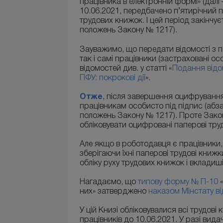
працівника в електронній формі» (далі 
10.06.2021, передбачено п’ятирічний
трудових книжок. І цей період закінчує
положень Закону № 1217).
Зауважимо, що передати відомості з п
так і самі працівники (застраховані о
відомостей див. у статті «
Подання відо
ПФУ: покрокові дії
».
Отже
, після завершення оцифрування
працівникам особисто під підпис (абза
положень Закону № 1217). Проте Закон
обліковувати оцифровані паперові тру
Але якщо в роботодавця є працівники, 
зберігаючи їхні паперові трудові книжк
обліку руху трудових книжок і вкладиші
Нагадаємо, що
типову форму № П-10
«
них» затверджено
наказом Мінстату ві
У цій Книзі обліковувалися всі трудові
працівників до 10.06.2021. У разі вида