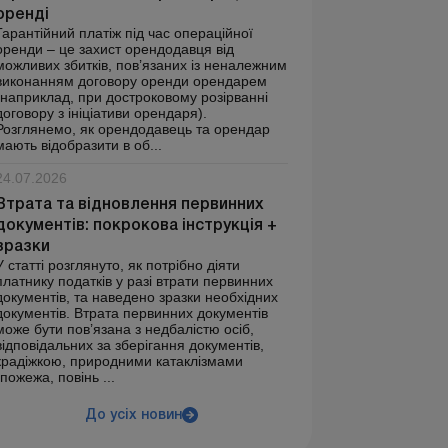
оренді
Гарантійний платіж під час операційної
оренди – це захист орендодавця від
можливих збитків, пов’язаних із неналежним
виконанням договору оренди орендарем
(наприклад, при достроковому розірванні
договору з ініціативи орендаря).
Розглянемо, як орендодавець та орендар
мають відобразити в об...
24.07.2026
Втрата та відновлення первинних
документів: покрокова інструкція +
зразки
У статті розглянуто, як потрібно діяти
платнику податків у разі втрати первинних
документів, та наведено зразки необхідних
документів. Втрата первинних документів
може бути пов’язана з недбалістю осіб,
відповідальних за зберігання документів,
крадіжкою, природними катаклізмами
(пожежа, повінь ...
До усіх новин