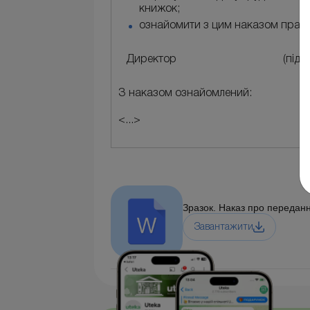
книжок;
ознайомити з цим наказом праців
Директор
(підп
З наказом ознайомлений:
<...>
Зразок. Наказ про передан
Завантажити