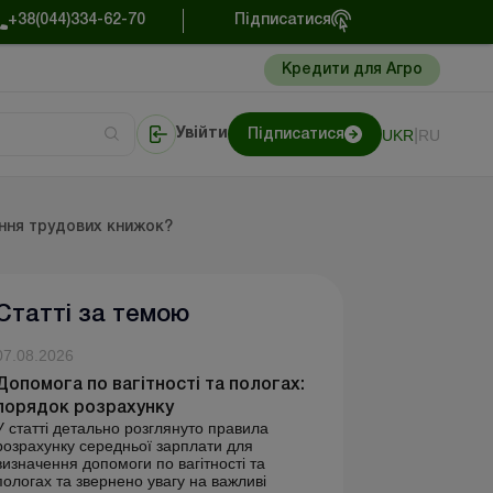
+38(044)334-62-70
Підписатися
Кредити для Агро
|
UKR
RU
Увійти
Підписатися
сто про облік
Портал Баланс-Бюджет
ання трудових книжок?
Статті за темою
07.08.2026
Допомога по вагітності та пологах:
порядок розрахунку
У статті детально розглянуто правила
розрахунку середньої зарплати для
визначення допомоги по вагітності та
пологах та звернено увагу на важливі