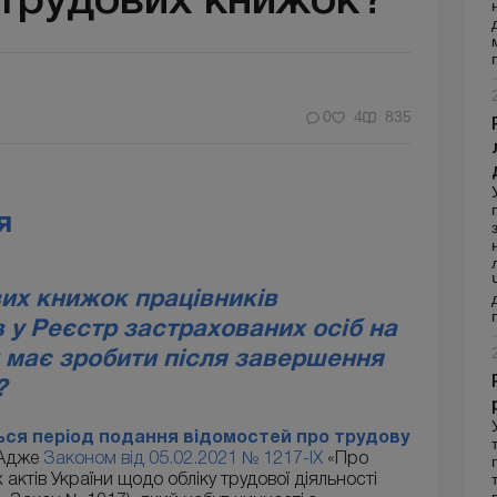
трудових книжок?
0
4
835
я
ових книжок працівників
 у Реєстр застрахованих осіб на
н має зробити після завершення
?
ться період подання відомостей про трудову
 Адже
Законом від 05.02.2021 № 1217-IX
«Про
актів України щодо обліку трудової діяльності