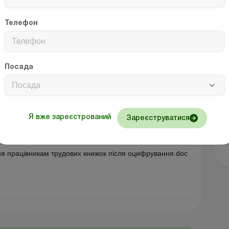
ників під особистий підпис.
Телефон
ис)
Олег ХАРЧЕНКО
Посада
Посада
Я вже зареєстрований
Зареєструватися
ня працівникам трудових книжок після оцифрування.doc