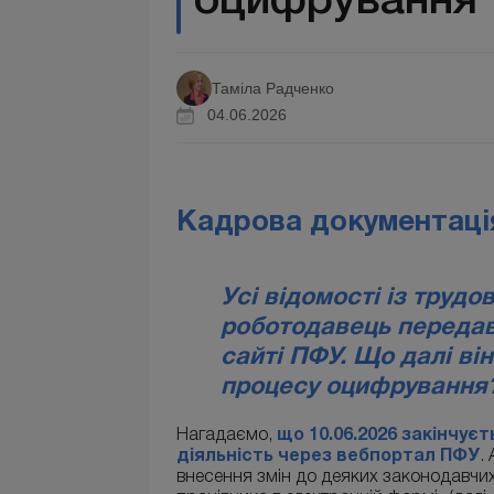
оцифрування 
Таміла Радченко
04.06.2026
Кадрова документаці
Усі відомості із труд
роботодавець передав
сайті ПФУ. Що далі ві
процесу оцифрування
Нагадаємо,
що 10.06.2026 закінчує
діяльність через вебпортал ПФУ
.
внесення змін до деяких законодавчих 