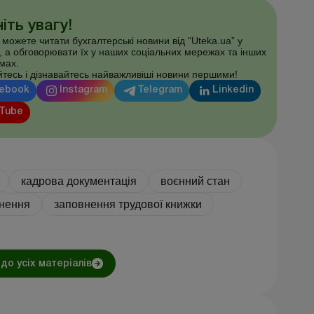
іть увагу!
 можете читати бухгалтерські новини від “Uteka.ua” у
, а обговорювати їх у наших соціальних мережах та інших
мах.
тесь і дізнавайтесь найважливіші новини першими!
ebook
Instagram
Telegram
Linkedin
Tube
кадрова документація
воєнний стан
внення
заповнення трудової книжки
до усіх матеріалів