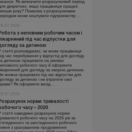
нюанси. Як визначити розрахунковий період
для декретних, якщо працівниця працює
менше року? Помилка з розрахунковим
періодом може коштувати підприємству ...
28.07.2026
Робота з неповним робочим часом і
лікарняний під час відпустки для
догляду за дитиною
У статті розповідаємо, чи може працівниця
під час перебування у відпустці для догляду
за дитиною працювати на умовах
неповного робочого часу й оформити
лікарняний для догляду за хворою дитиною.
Чи можна працювати під час відпустки для
догляду за дитиною і не втратити свої
права? Як оформити вихід ...
28.07.2026
Розрахунок норми тривалості
робочого часу – 2026
У статті наводимо розрахунок норми
тривалості робочого часу на 2026 рік за
п’ятиденного та шестиденного робочого
тижня з урахуванням продовження