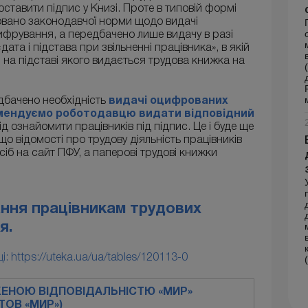
оставити підпис у Книзі. Проте в типовій формі
овано законодавчої норми щодо видачі
цифрування, а передбачено лише видачу в разі
дата і підстава при звільненні працівника», в якій
 на підставі якого видається трудова книжка на
дбачено необхідність
видачі оцифрованих
мендуємо роботодавцю видати відповідний
ід ознайомити працівників під підпис. Це і буде ще
 відомості про трудову діяльність працівників
іб на сайт ПФУ, а паперові трудові книжки
ання працівникам трудових
я.
: https://uteka.ua/ua/tables/120113-0
ЕНОЮ ВІДПОВІДАЛЬНІСТЮ «МИР»
(ТОВ «МИР»)