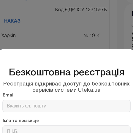
Код ЄДРПОУ 12345678
НАКАЗ
м. Харків
№ 19-К
вих трудових книжок
передавання відомості про трудову діяльність
загальнообов’язкового соціального страхування
Безкоштовна реєстрація
озд. ІІ Прикінцеві та перехідні положення Закону
ння змін до деяких законодавчих актів України
Реєстрація відкриває доступ до безкоштовних
івників в електронній формі»,
сервісів системи Uteka.ua
Email
які зберігалися на підприємстві, на руки
Ім’я та прізвище
бистого зберігання;
жок працівникам у Книзі обліку руху трудових