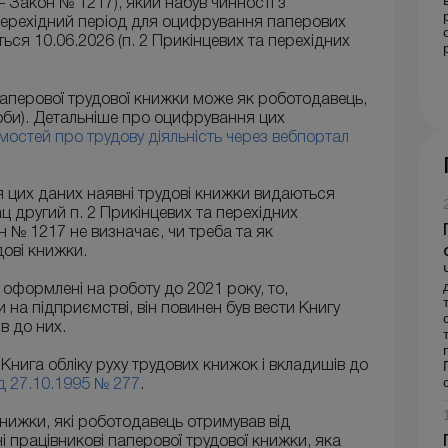
– Закон № 1217), який набув чинності з
 перехідний період для оцифрування паперових
ться 10.06.2026 (п. 2 Прикінцевих та перехідних
аперової трудової книжки може як роботодавець,
соби). Детальніше про оцифрування цих
мостей про трудову діяльність через вебпортал
 цих даних наявні трудові книжки видаються
ц другий п. 2 Прикінцевих та перехідних
 № 1217 не визначає, чи треба та як
дові книжки.
оформлені на роботу до 2021 року, то,
и на підприємстві, він повинен був вести Книгу
в до них.
Книга обліку руху трудових книжок і вкладишів до
д 27.10.1995 № 277
.
 книжки, які роботодавець отримував від
чі працівникові паперової трудової книжки, яка