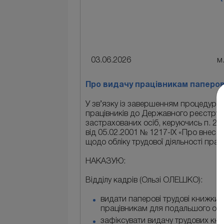
03.06.2026
Про видачу працівникам паперо
У зв’язку із завершенням процедури 
працівників до Державного реєстру 
застрахованих осіб, керуючись п. 2 р
від 05.02.2001 № 1217-IХ «Про внесе
щодо обліку трудової діяльності прац
НАКАЗУЮ:
Відділу кадрів (Ользі ОЛЕШКО):
видати паперові трудові книжки, 
працівникам для подальшого осо
зафіксувати видачу трудових кни