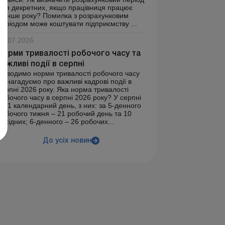
для декретних, якщо працівниця працює
менше року? Помилка з розрахунковим
періодом може коштувати підприємству ...
30.07.2026
Норми тривалості робочого часу та
важливі події в серпні
Наводимо норми тривалості робочого часу
та нагадуємо про важливі кадрові події в
серпні 2026 року. Яка норма тривалості
робочого часу в серпні 2026 року? У серпні
– 31 календарний день, з них: за 5-денного
робочого тижня – 21 робочий день та 10
вихідних; 6-денного – 26 робочих...
До усіх новин