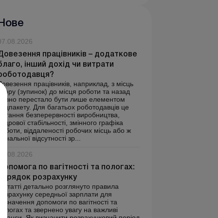
Нове
07.08.2026
Довезення працівників – додаткове
благо, інший дохід чи витрати
роботодавця?
Довезення працівників, наприклад, з місць
збору (зупинок) до місця роботи та назад
давно перестало бути лише елементом
соцпакету. Для багатьох роботодавців це
питання безперервності виробництва,
кадрової стабільності, змінного графіка
роботи, віддаленості робочих місць або ж
банальної відсутності зр...
07.08.2026
Допомога по вагітності та пологах:
порядок розрахунку
У статті детально розглянуто правила
розрахунку середньої зарплати для
визначення допомоги по вагітності та
пологах та звернено увагу на важливі
нюанси. Як визначити розрахунковий період