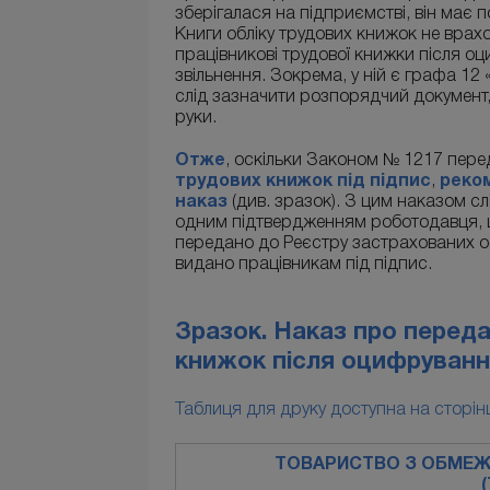
зберігалася на підприємстві, він має п
Книги обліку трудових книжок не врах
працівникові трудової книжки після о
звільнення. Зокрема, у ній є графа 12 «
слід зазначити розпорядчий документ,
руки.
Отже
, оскільки Законом № 1217 пере
трудових книжок під підпис
,
реко
наказ
(див. зразок). З цим наказом сл
одним підтвердженням роботодавця, що
передано до Реєстру застрахованих ос
видано працівникам під підпис.
Зразок. Наказ про перед
книжок після оцифруванн
Таблиця для друку доступна на сторінці
ТОВАРИСТВО З ОБМЕЖ