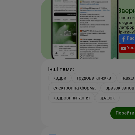
Зверн
Тепер ви
Telegram
платфор
Приєднуй
Fac
You
Інші теми:
кадри
трудова книжка
наказ
електронна форма
зразок запо
кадрові питання
зразок
Перейти 