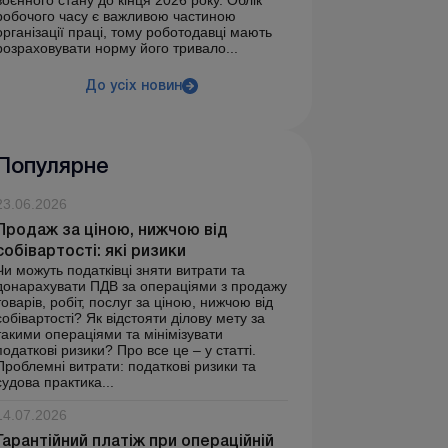
воєнного стану до кінця 2026 року. Облік
робочого часу є важливою частиною
організації праці, тому роботодавці мають
розраховувати норму його тривало...
До усіх новин
Популярне
23.06.2026
Продаж за ціною, нижчою від
собівартості: які ризики
Чи можуть податківці зняти витрати та
донарахувати ПДВ за операціями з продажу
товарів, робіт, послуг за ціною, нижчою від
собівартості? Як відстояти ділову мету за
такими операціями та мінімізувати
податкові ризики? Про все це – у статті.
Проблемні витрати: податкові ризики та
судова практика...
14.07.2026
Гарантійний платіж при операційній