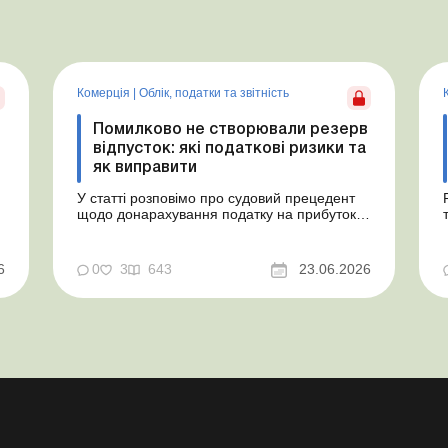
Комерція
|
Облік, податки та звiтнiсть
Помилково не створювали резерв
відпусток: які податкові ризики та
як виправити
У статті розповімо про судовий прецедент
щодо донарахування податку на прибуток
через помилково не створене забезпечення
на оплату відпусток і надамо рекомендації,
як мінімізувати податкові ризики. Проблемні
6
0
3
643
23.06.2026
витрати: податкові ризики та судова
практика Розуміємо ваші хвилювання через
помилкове неств...