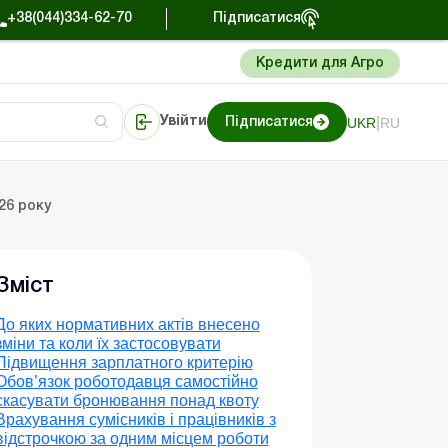
+38(044)334-62-70
Підписатися
Кредити для Агро
|
UKR
RU
Увійти
Підписатися
сто про облік
Портал Баланс-Бюджет
26 року
Зміст
До яких нормативних актів внесено
зміни та коли їх застосовувати
Підвищення зарплатного критерію
Обов’язок роботодавця самостійно
скасувати бронювання понад квоту
Врахування сумісників і працівників з
відстрочкою за одним місцем роботи