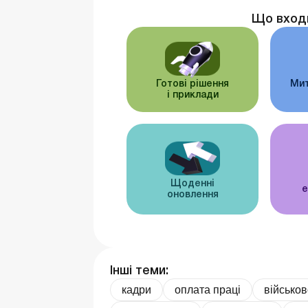
Що вход
Готові рішення
Мит
і приклади
Щоденні
е
оновлення
Інші теми:
кадри
оплата праці
військов