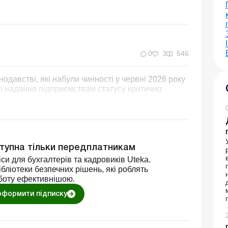
0
3
546
нодавстві, які набули чинності у червні 2026 року
і надання підприємствам статусу критично
ступна тільки передплатникам
си для бухгалтерів та кадровиків Uteka.
бліотеки безпечних рішень, які роблять
боту ефективнішою.
оформити підписку