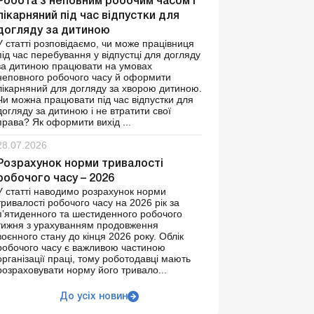
Робота з неповним робочим часом і
лікарняний під час відпустки для
догляду за дитиною
У статті розповідаємо, чи може працівниця
під час перебування у відпустці для догляду
за дитиною працювати на умовах
неповного робочого часу й оформити
лікарняний для догляду за хворою дитиною.
Чи можна працювати під час відпустки для
догляду за дитиною і не втратити свої
права? Як оформити вихід ...
28.07.2026
Розрахунок норми тривалості
робочого часу – 2026
У статті наводимо розрахунок норми
тривалості робочого часу на 2026 рік за
п’ятиденного та шестиденного робочого
тижня з урахуванням продовження
воєнного стану до кінця 2026 року. Облік
робочого часу є важливою частиною
організації праці, тому роботодавці мають
розраховувати норму його тривало...
До усіх новин