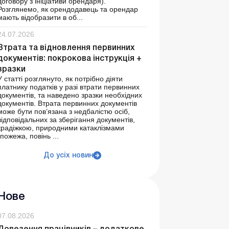
договору з ініціативи орендаря).
Розглянемо, як орендодавець та орендар
мають відобразити в об...
24.07.2026
Втрата та відновлення первинних
документів: покрокова інструкція +
зразки
У статті розглянуто, як потрібно діяти
платнику податків у разі втрати первинних
документів, та наведено зразки необхідних
документів. Втрата первинних документів
може бути пов’язана з недбалістю осіб,
відповідальних за зберігання документів,
крадіжкою, природними катаклізмами
(пожежа, повінь ...
До усіх новин
Нове
07.08.2026