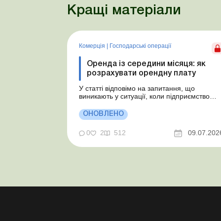
Кращі матеріали
Комерція
|
Господарські операції
Оренда із середини місяця: як
розрахувати орендну плату
У статті відповімо на запитання, що
виникають у ситуації, коли підприємство
бере в оренду автомобіль у фізособи за
договором, який починає діяти із середини
ОНОВЛЕНО
місяця. Підприємство орендує у фізособи
автомобіль з 15.07.2026. Згідно з умовами
0
2
512
09.07.202
договору орендна плата становить 4 000
грн на місяць. Виникла...