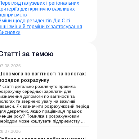
Перегляд галузевих і регіональних
критеріїв для критично важливих
підприємств
Зміни щодо резидентів Дія Сіті
Інші зміни й терміни їх застосування
Висновки
Статті за темою
07.08.2026
Допомога по вагітності та пологах:
порядок розрахунку
У статті детально розглянуто правила
розрахунку середньої зарплати для
визначення допомоги по вагітності та
пологах та звернено увагу на важливі
нюанси. Як визначити розрахунковий період
для декретних, якщо працівниця працює
менше року? Помилка з розрахунковим
періодом може коштувати підприємству ...
28.07.2026