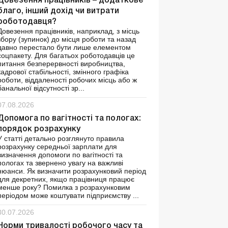
Довезення працівників – додаткове
благо, інший дохід чи витрати
роботодавця?
Довезення працівників, наприклад, з місць
збору (зупинок) до місця роботи та назад
давно перестало бути лише елементом
соцпакету. Для багатьох роботодавців це
питання безперервності виробництва,
кадрової стабільності, змінного графіка
роботи, віддаленості робочих місць або ж
банальної відсутності зр...
07.08.2026
Допомога по вагітності та пологах:
порядок розрахунку
У статті детально розглянуто правила
розрахунку середньої зарплати для
визначення допомоги по вагітності та
пологах та звернено увагу на важливі
нюанси. Як визначити розрахунковий період
для декретних, якщо працівниця працює
менше року? Помилка з розрахунковим
періодом може коштувати підприємству ...
30.07.2026
Норми тривалості робочого часу та