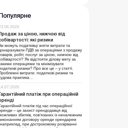
Популярне
23.06.2026
Продаж за ціною, нижчою від
собівартості: які ризики
Чи можуть податківці зняти витрати та
донарахувати ПДВ за операціями з продажу
товарів, робіт, послуг за ціною, нижчою від
собівартості? Як відстояти ділову мету за
такими операціями та мінімізувати
податкові ризики? Про все це – у статті.
Проблемні витрати: податкові ризики та
судова практика...
14.07.2026
Гарантійний платіж при операційній
оренді
Гарантійний платіж під час операційної
оренди – це захист орендодавця від
можливих збитків, пов’язаних із неналежним
виконанням договору оренди орендарем
(наприклад, при достроковому розірванні