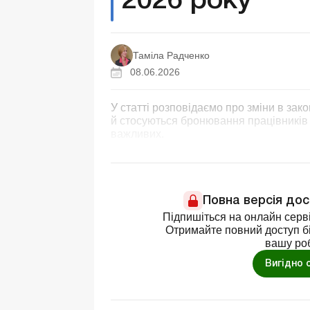
2026 року
Таміла Радченко
08.06.2026
У статті розповідаємо про зміни в зако
й стосуються бронювання працівників 
важливих.
Повна версія до
Підпишіться на онлайн серві
Отримайте повний доступ бі
вашу ро
Вигідно 