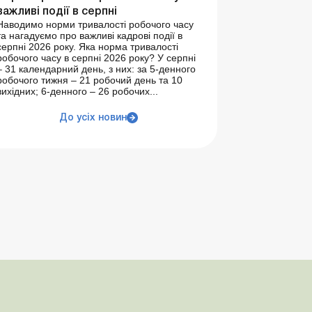
важливі події в серпні
Наводимо норми тривалості робочого часу
та нагадуємо про важливі кадрові події в
серпні 2026 року. Яка норма тривалості
робочого часу в серпні 2026 року? У серпні
– 31 календарний день, з них: за 5-денного
робочого тижня – 21 робочий день та 10
вихідних; 6-денного – 26 робочих...
До усіх новин