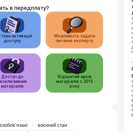
ить в передплату?
тєва активація
Можливість задати
доступу
питання експерту
Доступ до
Відкритий архів
ксклюзивних
матеріалів c 2015
матеріалів
року
озобов’язані
воєнний стан