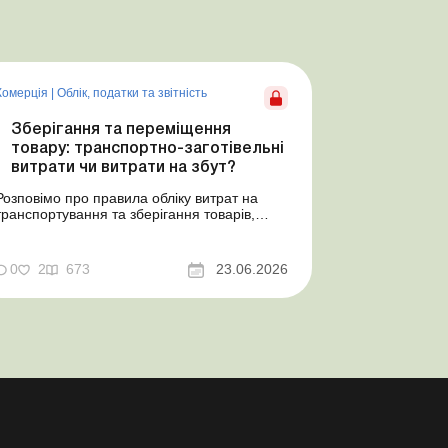
Комерція
|
Облік, податки та звiтнiсть
Зберігання та переміщення
товару: транспортно-заготівельні
витрати чи витрати на збут?
Розповімо про правила обліку витрат на
транспортування та зберігання товарів,
попередимо про податкові ризики, надамо
аргументи та нормативне обґрунтування.
Проблемні витрати: податкові ризики та
0
2
673
23.06.2026
судова практика Здавалось би, у цьому
питанні неоднозначності бути не може.
Однак, як свідчить судова пр...