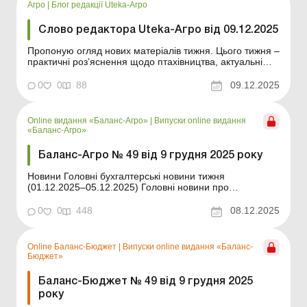
Агро
|
Блог редакції Uteka-Агро
Слово редактора Uteka-Агро від 09.12.2025
Пропоную огляд нових матеріалів тижня. Цього тижня –
практичні роз’яснення щодо птахівництва, актуальні
вимоги до подання даних у ТЦК, зміни у критеріях
бронювання та індексації зарплати за грудень. Дорогі
0
0
88
09.12.2025
читачі! Пропоную огляд нових матеріалів тижня. Цього
тижня – практичні роз&...
Online видання «Баланс-Агро»
|
Випуски online видання
«Баланс-Агро»
Баланс-Агро № 49 від 9 грудня 2025 року
Новини Головні бухгалтерські новини тижня
(01.12.2025–05.12.2025) Головні новини про
найважливіші зміни у законодавстві – оновлюється
щодня Зміст номеру Правова допомога Читати
0
0
448
08.12.2025
Відомості про транспортні засоби: інформуємо ТЦК до
20 грудня Читати Сільгосппідприємст...
Online Баланс-Бюджет
|
Випуски online видання «Баланс-
Бюджет»
Баланс-Бюджет № 49 від 9 грудня 2025
року