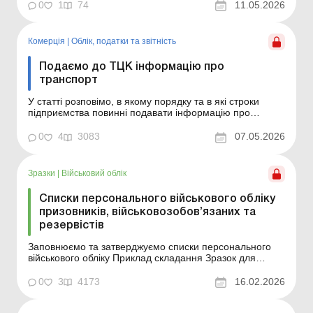
військового обліку юридичними особами»
0
1
74
11.05.2026
Підприємства, які є власниками транспортних засобів
(далі – ТЗ), зобов’язані двічі на рік...
Комерція
|
Облік, податки та звiтнiсть
Подаємо до ТЦК інформацію про
транспорт
У статті розповімо, в якому порядку та в які строки
підприємства повинні подавати інформацію про
транспорт до ТЦК. Підприємства, які є власниками
транспортних засобів (далі – ТЗ), зобов’язані двічі на
0
4
3083
07.05.2026
рік інформувати Територіальні центри комплектування
та соціальної підтримки (далі &ndas...
Зразки
|
Військовий облік
Списки персонального військового обліку
призовників, військовозобов’язаних та
резервістів
Заповнюємо та затверджуємо списки персонального
військового обліку Приклад складання Зразок для
завантаження
0
3
4173
16.02.2026