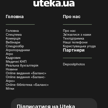
Головна
Про нас
Головна
Про нас
Спецтема
Зв'язатися з нами
Комерція
Техпідтримка
Вебінари
Наші телефони
Спецрозбір
Користувацька угода
Агропорадники
Партнери
Агро
Кадровик
Медичні КНП
Depositphotos
Реальна бухгалтерія
Новини
Online видання «Баланс»
Online видання «Баланс-
Агро»
Online бібліотека «Баланс»
Мітки
Підписатися на Uteka