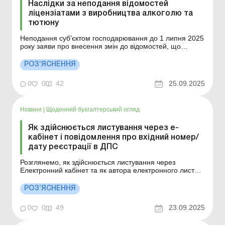
Наслідки за неподання відомостей
ліцензіатами з виробництва алкоголю та
тютюну
Неподання суб’єктом господарювання до 1 липня 2025
року заяви про внесення змін до відомостей, що
містяться у відповідному реєстрі, щодо отриманих до 1
січня 2025 року ліцензій призведе до неповного
РОЗ’ЯСНЕННЯ
наповнення таких реєстрів інформацією щодо даних
ліцензіата у таких реєстрах та відповідно відс...
0
0
42
25.09.2025
Новини
|
Щоденний бухгалтерський огляд
Як здійснюється листування через е-
кабінет і повідомлення про вхідний номер/
дату реєстрації в ДПС
Розглянемо, як здійснюється листування через
Електронний кабінет та як автора електронного листа
буде повідомлено про вхідний реєстраційний номер,
дату реєстрації в контролюючому органі, та які терміни
РОЗ’ЯСНЕННЯ
надання відповіді (на лист, запит, звернення, у т. ч. на
отримання індивідуальної податкової консу...
0
0
49
23.09.2025