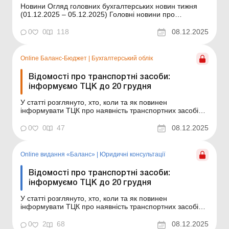
Новини Огляд головних бухгалтерських новин тижня
(01.12.2025 – 05.12.2025) Головні новини про
найважливіші зміни у законодавстві – оновлюється
щодня Зміст номеру Бухгалтерский облік
0
0
118
08.12.2025
Читати Відомості про транспортні засоби: інформуємо
ТЦК до 20 грудня Кадри та зарплата Чи...
Online Баланс-Бюджет
|
Бухгалтерський облік
Відомості про транспортні засоби:
інформуємо ТЦК до 20 грудня
У статті розглянуто, хто, коли та як повинен
інформувати ТЦК про наявність транспортних засобів,
а також яка відповідальність загрожує підприємству за
неподання цієї інформації. Баланс-Бюджет № 49 від 9
0
0
47
08.12.2025
грудня 2025 року Підприємства, у яких є власні
транспортні засоби, зобов’язані двічі на р...
Online видання «Баланс»
|
Юридичні консультації
Відомості про транспортні засоби:
інформуємо ТЦК до 20 грудня
У статті розглянуто, хто, коли та як повинен
інформувати ТЦК про наявність транспортних засобів,
а також яка відповідальність загрожує підприємству за
неподання цієї інформації. Баланс № 49 від 9 грудня
0
2
68
08.12.2025