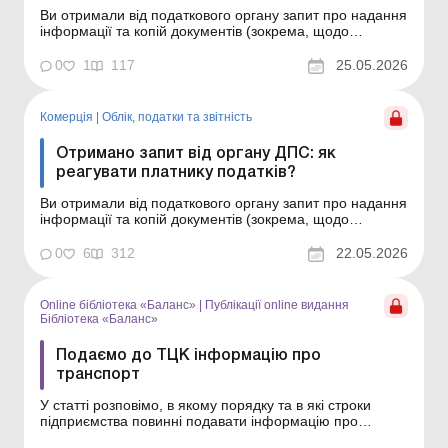
Ви отримали від податкового органу запит про надання
інформації та копій документів (зокрема, щодо
співпраці з фізособами-підприємцями, розміру
середньої зарплати, яка на підприємстві нижче, ніж у
0
1
117
25.05.2026
відповідної галузі, тощо) і не знаєте, чи відповідати на
цей запит, у який строк і що вам загрожує у ...
Комерція
|
Облік, податки та звiтнiсть
Отримано запит від органу ДПС: як
реагувати платнику податків?
Ви отримали від податкового органу запит про надання
інформації та копій документів (зокрема, щодо
співпраці з фізособами-підприємцями, розміру
середньої зарплати, яка на підприємстві нижче, ніж у
0
6
312
22.05.2026
відповідної галузі, тощо) і не знаєте, чи відповідати на
цей запит, у який строк і що вам загрожує у ра...
Online бібліотека «Баланс»
|
Публікації online видання
Бібліотека «Баланс»
Подаємо до ТЦК інформацію про
транспорт
У статті розповімо, в якому порядку та в які строки
підприємства повинні подавати інформацію про
транспорт до ТЦК. Бібліотека Баланс № 9 «Ведення