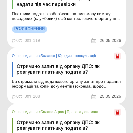
надати під час перевірки
Платники податків зобов’язані на письмову вимогу
посадових (службових) осіб контролюючого органу під
час проведення фактичної перевірки надавати
документи, що належать або пов&;язані з предметом
РОЗ’ЯСНЕННЯ
перевірки. Детальніше див. нижче. Більше за темою:
Фактичні перевірки об’єктів роздрібно...
0
0
119
26.05.2026
Online видання «Баланс»
|
Юридичні консультації
Отримано запит від органу ДПС: як
реагувати платнику податків?
Ви отримали від податкового органу запит про надання
інформації та копій документів (зокрема, щодо
співпраці з фізособами-підприємцями, розміру
середньої зарплати, яка на підприємстві нижче, ніж у
0
0
108
25.05.2026
відповідної галузі, тощо) і не знаєте, чи відповідати на
цей запит, у який строк і що вам загрожує у ...
Online видання «Баланс-Агро»
|
Правова допомога
Отримано запит від органу ДПС: як
реагувати платнику податків?