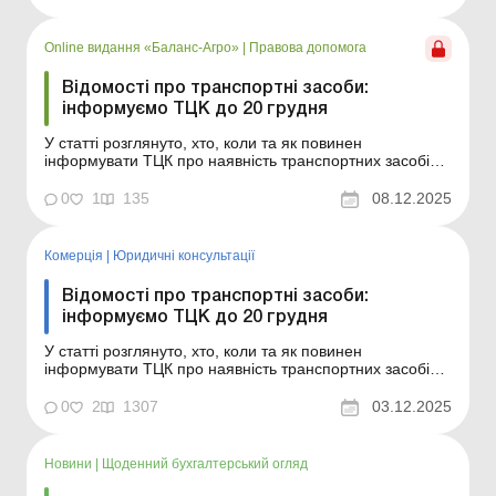
2025 року Підприємства, у яких є власні транспортні
засоби, зобов’язані двічі на рік пода...
Online видання «Баланс-Агро»
|
Правова допомога
Відомості про транспортні засоби:
інформуємо ТЦК до 20 грудня
У статті розглянуто, хто, коли та як повинен
інформувати ТЦК про наявність транспортних засобів,
а також яка відповідальність загрожує підприємству за
неподання цієї інформації. Баланс-Агро № 49 від 9
0
1
135
08.12.2025
грудня 2025 року Підприємства, у яких є власні
транспортні засоби, зобов’язані двічі на рік...
Комерція
|
Юридичні консультації
Відомості про транспортні засоби:
інформуємо ТЦК до 20 грудня
У статті розглянуто, хто, коли та як повинен
інформувати ТЦК про наявність транспортних засобів,
а також яка відповідальність загрожує підприємству за
неподання цієї інформації. Підприємства, у яких є
0
2
1307
03.12.2025
власні транспортні засоби, зобов’язані двічі на рік
подавати до територіальних центрів компле...
Новини
|
Щоденний бухгалтерський огляд