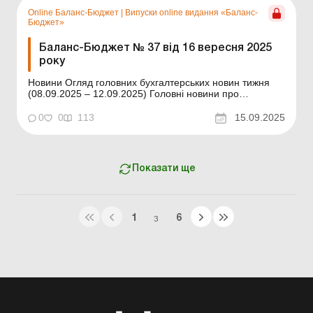
Online Баланс-Бюджет
|
Випуски online видання «Баланс-
Бюджет»
Баланс-Бюджет № 37 від 16 вересня 2025
року
Новини Огляд головних бухгалтерських новин тижня
(08.09.2025 – 12.09.2025) Головні новини про
найважливіші зміни у законодавстві – оновлюється
щодня Зміст номеру Податки та збори
0
0
113
15.09.2025
Читати Працівники виконують роботу вдома: куди
сплачувати податки із зарплати? Кадри та зарпл...
Показати ще
1
6
З