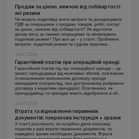
Продаж за ціною, нижчою від собівартості:
які ризики
Чи можуть податківці зняти витрати та донарахувати
ПДВ за операціями з продажу товарів, робіт, послуг
за ціною, нижчою від собівартості? Як відстояти
ділову мету за такими операціями та мінімізувати
податкові ризики? Про все це – у статті. Проблемні
витрати: податкові ризики та судова практика...
14.07.2026
Гарантійний платіж при операційній оренді
Гарантійний платіж під час операційної оренди – це
захист орендодавця від можливих збитків, пов’язаних
із неналежним виконанням договору оренди
орендарем (наприклад, при достроковому розірванні
договору з ініціативи орендаря). Розглянемо, як
орендодавець та орендар мають відобразити в об...
24.07.2026
Втрата та відновлення первинних
документів: покрокова інструкція + зразки
У статті розглянуто, як потрібно діяти платнику
податків у разі втрати первинних документів, та
наведено зразки необхідних документів. Втрата
первинних документів може бути пов’язана з