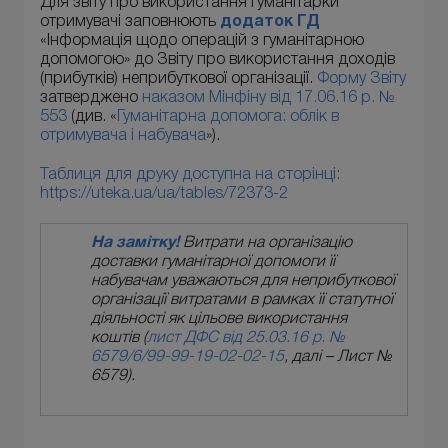
Для звіту про використання гуманітарки
отримувачі заповнюють
додаток
ГД
«Інформація щодо операцій з гуманітарною
допомогою» до Звіту про використання доходів
(прибутків) неприбуткової організації.
Форму Звіту
затверджено
наказом Мінфіну від 17.06.16 р. №
553
(див. «
Гуманітарна допомога: облік в
отримувача і набувача
»).
Таблиця для друку доступна на сторінці:
https://uteka.ua/ua/tables/72373-2
На замітку!
Витрати на організацію
доставки гуманітарної допомоги її
набувачам уважаються для неприбуткової
організації витратами в рамках її статутної
діяльності як цільове використання
коштів (
лист ДФС від 25.03.16 р. №
6579/6/99-99-19-02-02-15
, далі – Лист №
6579).