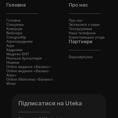
Головна
Про нас
Головна
Про нас
Спецтема
Зв'язатися з нами
Комерція
Техпідтримка
Вебінари
Наші телефони
Спецрозбір
Користувацька угода
Агропорадники
Партнери
Агро
Кадровик
Медичні КНП
Depositphotos
Реальна бухгалтерія
Новини
Online видання «Баланс»
Online видання «Баланс-
Агро»
Online бібліотека «Баланс»
Мітки
Підписатися на Uteka