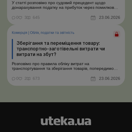
У статті розповімо про судовий прецедент щодо
донарахування податку на прибуток через помилково
не створене забезпечення на оплату відпусток і
надамо рекомендації, як мінімізувати податкові ризики.
0
3
645
23.06.2026
Проблемні витрати: податкові ризики та судова
практика Розуміємо ваші хвилювання через помилкове
неств...
Комерція
|
Облік, податки та звiтнiсть
Зберігання та переміщення товару:
транспортно-заготівельні витрати чи
витрати на збут?
Розповімо про правила обліку витрат на
транспортування та зберігання товарів, попередимо
про податкові ризики, надамо аргументи та
нормативне обґрунтування. Проблемні витрати:
0
2
673
23.06.2026
податкові ризики та судова практика Здавалось би, у
цьому питанні неоднозначності бути не може. Однак,
як свідчить судова пр...