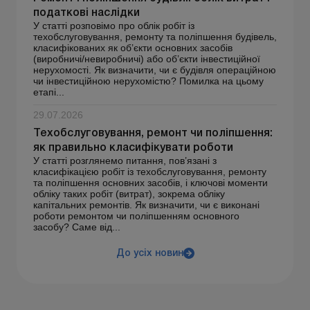
податкові наслідки
У статті розповімо про облік робіт із
техобслуговування, ремонту та поліпшення будівель,
класифікованих як об’єкти основних засобів
(виробничі/невиробничі) або об’єкти інвестиційної
нерухомості. Як визначити, чи є будівля операційною
чи інвестиційною нерухомістю? Помилка на цьому
етапі...
29.07.2026
Техобслуговування, ремонт чи поліпшення:
як правильно класифікувати роботи
У статті розглянемо питання, пов’язані з
класифікацією робіт із техобслуговування, ремонту
та поліпшення основних засобів, і ключові моменти
обліку таких робіт (витрат), зокрема обліку
капітальних ремонтів. Як визначити, чи є виконані
роботи ремонтом чи поліпшенням основного
засобу? Саме від...
До усіх новин