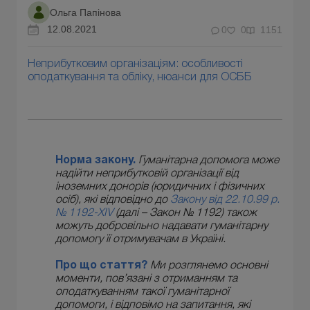
Ольга Папінова
12.08.2021
0
0
1151
Неприбутковим організаціям: особливості
оподаткування та обліку, нюанси для ОСББ
Норма закону.
Гуманітарна допомога може
надійти неприбутковій організації від
іноземних донорів (юридичних і фізичних
осіб), які відповідно до
Закону від 22.10.99 р.
№ 1192-XIV
(далі – Закон № 1192) також
можуть добровільно надавати гуманітарну
допомогу її отримувачам в Україні.
Про що стаття?
Ми розглянемо основні
моменти, пов’язані з отриманням та
оподаткуванням такої гуманітарної
допомоги, і відповімо на запитання, які