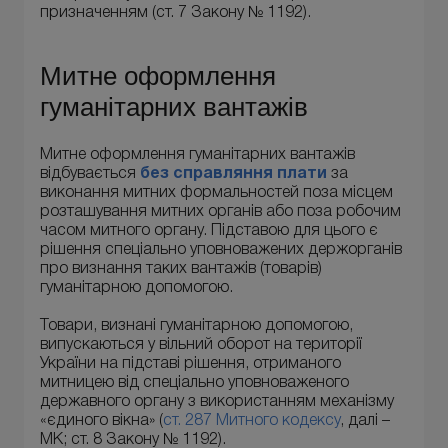
призначенням (ст. 7 Закону № 1192).
Митне оформлення
гуманітарних вантажів
Митне оформлення гуманітарних вантажів
відбувається
без справляння плати
за
виконання митних формальностей поза місцем
розташування митних органів або поза робочим
часом митного органу. Підставою для цього є
рішення спеціально уповноважених держорганів
про визнання таких вантажів (товарів)
гуманітарною допомогою.
Товари, визнані гуманітарною допомогою,
випускаються у вільний оборот на території
України на підставі рішення, отриманого
митницею від спеціально уповноваженого
державного органу з використанням механізму
«єдиного вікна» (
ст. 287 Митного кодексу
, далі –
МК; ст. 8 Закону № 1192).