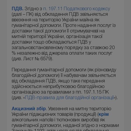
ПДВ.
Згідно з
п. 197.11 Податкового кодексу
(далі – ПК) від обкладення ПДВ звільняється
ввезення на територію України майна як
гуманітарної допомоги. Проте надання послуг із
доставки такої допомоги її отримувачеві на
митній території України, організація такої
доставки тощо обкладаються ПДВ у
загальновстановленому порядку за ставкою 20
% незалежно від джерела оплати таких послуг
(див. Лист № 6579).
Передання гуманітарної допомоги (як різновиду
благодійної допомоги) її набувачам звільняється
від обкладення ПДВ, якщо таке передання
здійснюється неприбутковою благодійною
організацією за правилами з пп. 197.1.15 ПК
(див. «
ПДВ-правила для благодійної організації
»).
Акцизний збір
. Увезення на митну територію
України підакцизних товарів (продукції) (
крім
алкогольних напоїв і тютюнових виробів) як
гуманітарної допомоги, наданої згідно з нормами