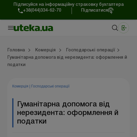
Підписуйся на інформаційну страховку бухгалтера
+38(044)334-62-70
Підписатися
Медичні КНП
Online видання «Баланс»
Online видання «Баланс-Агро»
Online бібліотека «Баланс»
Портал Баланс-Бюджет
Сервіси Баланс-Бюджет
Свiт позитива
Робота з приватними підприємцями
Господарські операції
Юридичні консультації
Спецвипуски для комерційних підприємств
Блог редакції Uteka-Комерція
Зо
Об
Сх
Головна
Комерція
Господарські операції
Гуманітарна допомога від нерезидента: оформлення й
податки
дприємцями
ації
риємств
Зовнішньоекономічна діяльність
Облік, податки та звiтнiсть
Схеми бухгалтерських проводок
Школа бухгалтера: просто про облік
Фінансовий аудит
Приватний підприєме
Інструкції для роботи
Комерція
|
Господарські операції
Гуманітарна допомога від
нерезидента: оформлення й
податки