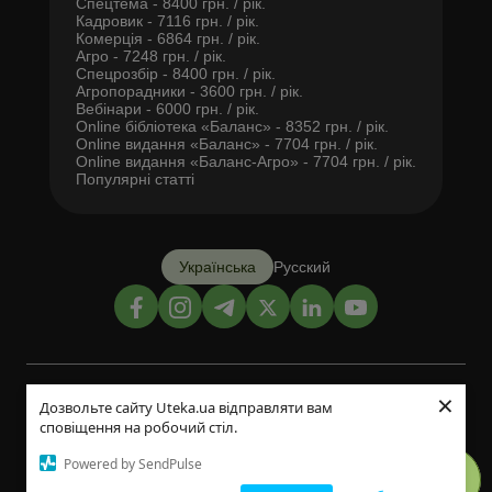
Спецтема - 8400 грн. / рік.
Кадровик - 7116 грн. / рік.
Комерція - 6864 грн. / рік.
Агро - 7248 грн. / рік.
Спецрозбір - 8400 грн. / рік.
Агропорадники - 3600 грн. / рік.
Вебінари - 6000 грн. / рік.
Online бібліотека «Баланс» - 8352 грн. / рік.
Online видання «Баланс» - 7704 грн. / рік.
Online видання «Баланс-Агро» - 7704 грн. / рік.
Популярні статті
Українська
Русский
×
Дизайн і розробка:
Дозвольте сайту Uteka.ua відправляти вам
сповіщення на робочий стіл.
©2014-2026
Powered by SendPulse