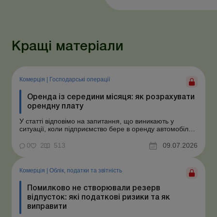
Кращі матеріали
Комерція
|
Господарські операції
Оренда із середини місяця: як розрахувати
орендну плату
У статті відповімо на запитання, що виникають у
ситуації, коли підприємство бере в оренду автомобіль у
фізособи за договором, який починає діяти із середини
місяця. Підприємство орендує у фізособи автомобіль з
0
2
513
09.07.2026
15.07.2026. Згідно з умовами договору орендна плата
становить 4 000 грн на місяць. Виникла...
Комерція
|
Облік, податки та звiтнiсть
Помилково не створювали резерв
відпусток: які податкові ризики та як
виправити