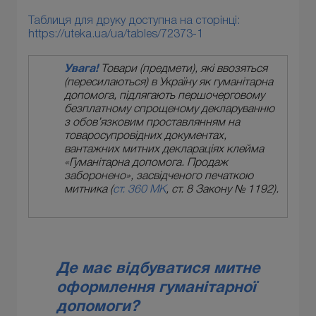
Таблиця для друку доступна на сторінці:
https://uteka.ua/ua/tables/72373-1
Увага!
Товари (предмети), які ввозяться
(пересилаються) в Україну як гуманітарна
допомога, підлягають першочерговому
безплатному спрощеному декларуванню
з обо­в’яз­ковим проставлянням на
товаросупровідних документах,
вантажних митних деклараціях клейма
«Гуманітарна допомога. Продаж
заборонено», засвідченого печаткою
митника (
ст. 360 МК
, ст. 8 Закону № 1192).
Де має відбуватися митне
оформлення гуманітарної
допомоги?