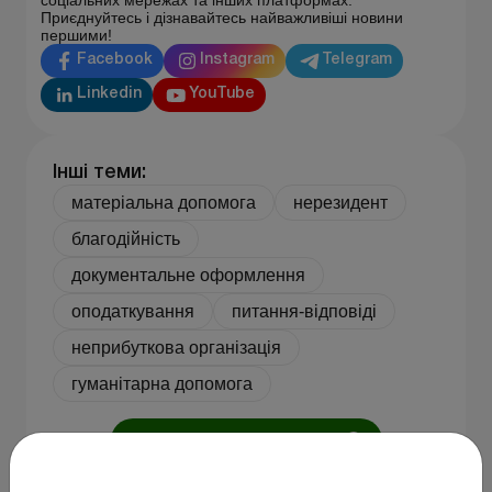
Приєднуйтесь і дізнавайтесь найважливіші новини
першими!
Facebook
Instagram
Telegram
Linkedin
YouTube
Інші теми:
матеріальна допомога
нерезидент
благодійність
документальне оформлення
оподаткування
питання-відповіді
неприбуткова організація
гуманітарна допомога
Перейти до усіх матеріалів