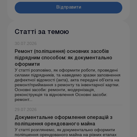
Відправити
Статті за темою
30.07.2026
Ремонт (поліпшення) основних засобів
підрядним способом: як документально
оформити
У статті розповімо, як оформити роботи, проведені
силами підрядників, та наведемо зразки заповнення
дефектної відомості (акта), акта передачі об’єкта на
ремонт/приймання з ремонту та інвентарної картки.
Основні засоби: ремонти, модернізація,
реконструкція та відновлення Основні засоби:
ремонт...
29.07.2026
Документальне оформлення операцій з
поліпшення орендованого майна
У статті розглянемо, як документально оформити
поліпшення орендованого майна на різних етапах