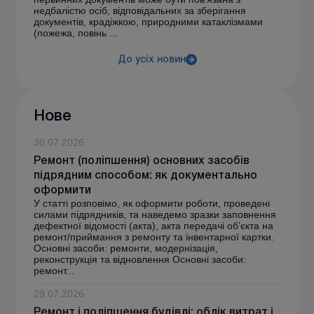
недбалістю осіб, відповідальних за зберігання
документів, крадіжкою, природними катаклізмами
(пожежа, повінь ...
До усіх новин
Нове
30.07.2026
Ремонт (поліпшення) основних засобів
підрядним способом: як документально
оформити
У статті розповімо, як оформити роботи, проведені
силами підрядників, та наведемо зразки заповнення
дефектної відомості (акта), акта передачі об’єкта на
ремонт/приймання з ремонту та інвентарної картки.
Основні засоби: ремонти, модернізація,
реконструкція та відновлення Основні засоби:
ремонт...
29.07.2026
Ремонт і поліпшення будівлі: облік витрат і