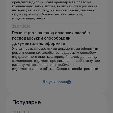
орендних відносин, коли орендар має право на
компенсацію таких витрат, як визначити її розмір та
що врахувати з огляду на вимоги законодавства і
судову практику. Основні засоби: ремонти,
модернізація, рекон...
28.07.2026
Ремонт (поліпшення) основних засобів
господарським способом: як
документально оформити
У статті розглянемо, якими документами оформити
ремонт основних засобів господарським способом –
від дефектного акта, кошторису й наказу до наряду-
замовлення, відомості про виконання робіт, звіту про
витрату матеріалів та акта приймання
відремонтованого об’єкта. Основні засоби: ремонти,
...
До усіх новин
Популярне
23.06.2026