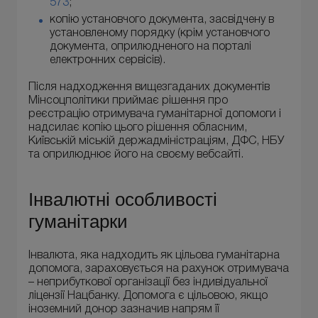
573
;
копію установчого документа, засвідчену в
установленому порядку (крім установчого
документа, оприлюдненого на порталі
електронних сервісів).
Після надходження вищезгаданих документів
Мінсоцполітики приймає рішення про
реєстрацію отримувача гуманітарної допомоги і
надсилає копію цього рішення обласним,
Київській міській держадміністраціям, ДФС, НБУ
та оприлюднює його на своєму вебсайті.
Інвалютні особливості
гуманітарки
Інвалюта, яка надходить як цільова гуманітарна
допомога, зараховується на рахунок отримувача
– неприбуткової організації без індивідуальної
ліцензії Нацбанку. Допомога є цільовою, якщо
іноземний донор зазначив напрям її