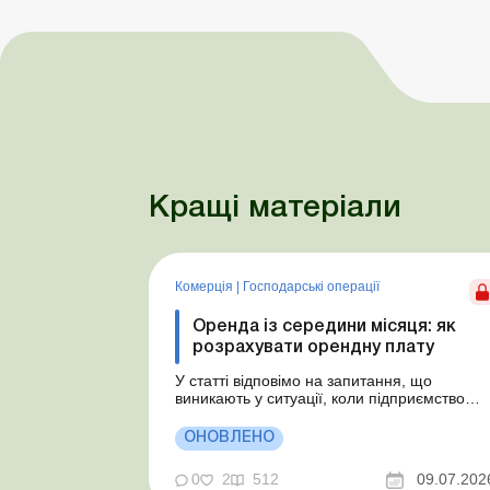
Кращі матеріали
Комерція
|
Господарські операції
Оренда із середини місяця: як
розрахувати орендну плату
У статті відповімо на запитання, що
виникають у ситуації, коли підприємство
бере в оренду автомобіль у фізособи за
договором, який починає діяти із середини
ОНОВЛЕНО
місяця. Підприємство орендує у фізособи
автомобіль з 15.07.2026. Згідно з умовами
0
2
512
09.07.202
договору орендна плата становить 4 000