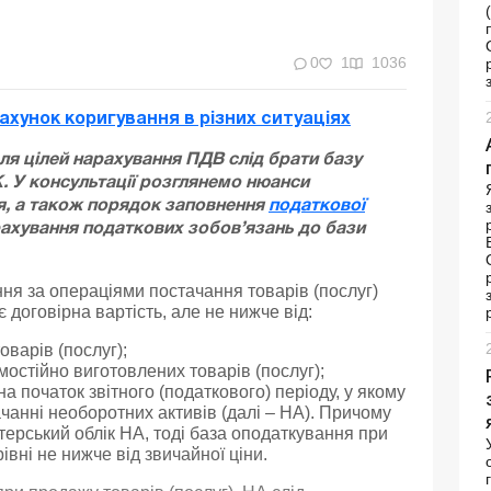
0
1
1036
хунок коригування в різних ситуаціях
ля цілей нарахування ПДВ слід брати базу
. У консультації розглянемо нюанси
я, а також порядок заповнення
податкової
рахування податкових зобов’язань до бази
ня за операціями постачання товарів (послуг)
є договірна вартість, але не нижче від:
оварів (послуг);
мостійно виготовлених товарів (послуг);
на початок звітного (податкового) періоду, у якому
ачанні необоротних активів (далі – НА). Причому
ерський облік НА, тоді база оподаткування при
івні не нижче від звичайної ціни.