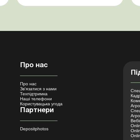
практика Розуміємо ваші хвилювання через
помилкове неств...
Про нас
Пі
Про нас
Зв'язатися з нами
Спец
Техпідтримка
Кадр
Наші телефони
Коме
Користувацька угода
Агро 
Партнери
Спец
Агро
Вебі
Onli
Depositphotos
Onli
Onli