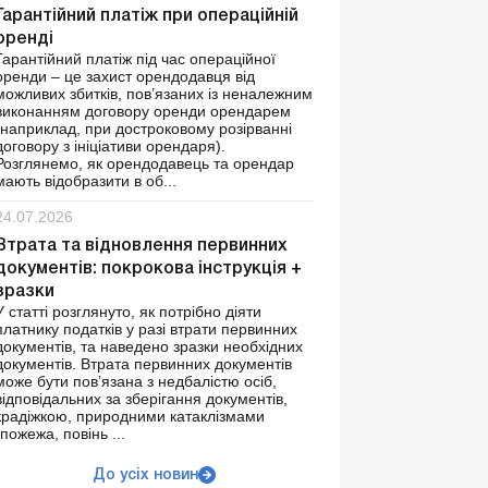
Гарантійний платіж при операційній
оренді
Гарантійний платіж під час операційної
оренди – це захист орендодавця від
можливих збитків, пов’язаних із неналежним
виконанням договору оренди орендарем
(наприклад, при достроковому розірванні
договору з ініціативи орендаря).
Розглянемо, як орендодавець та орендар
мають відобразити в об...
24.07.2026
Втрата та відновлення первинних
документів: покрокова інструкція +
зразки
У статті розглянуто, як потрібно діяти
платнику податків у разі втрати первинних
документів, та наведено зразки необхідних
документів. Втрата первинних документів
може бути пов’язана з недбалістю осіб,
відповідальних за зберігання документів,
крадіжкою, природними катаклізмами
(пожежа, повінь ...
До усіх новин