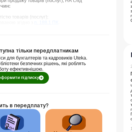
ри продажу товарів (послуг), НА слід
чин:
істю товарів (послуг);
ованою згідно з
п. 188.1 ПК
.
ступна тільки передплатникам
си для бухгалтерів та кадровиків Uteka.
бліотеки безпечних рішень, які роблять
боту ефективнішою.
оформити підписку
ить в передплату?