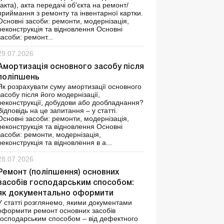
(акта), акта передачі об’єкта на ремонт/
приймання з ремонту та інвентарної картки.
Основні засоби: ремонти, модернізація,
реконструкція та відновлення Основні
засоби: ремонт...
29.07.2026
Амортизація основного засобу після
поліпшень
Як розрахувати суму амортизації основного
засобу після його модернізації,
реконструкції, добудови або дообладнання?
Відповідь на це запитання – у статті.
Основні засоби: ремонти, модернізація,
реконструкція та відновлення Основні
засоби: ремонти, модернізація,
реконструкція та відновлення в а...
28.07.2026
Ремонт (поліпшення) основних
засобів господарським способом:
як документально оформити
У статті розглянемо, якими документами
оформити ремонт основних засобів
господарським способом – від дефектного