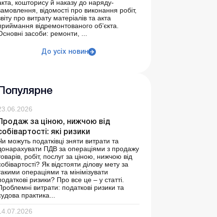
акта, кошторису й наказу до наряду-
замовлення, відомості про виконання робіт,
звіту про витрату матеріалів та акта
приймання відремонтованого об’єкта.
Основні засоби: ремонти, ...
До усіх новин
Популярне
23.06.2026
Продаж за ціною, нижчою від
собівартості: які ризики
Чи можуть податківці зняти витрати та
донарахувати ПДВ за операціями з продажу
товарів, робіт, послуг за ціною, нижчою від
собівартості? Як відстояти ділову мету за
такими операціями та мінімізувати
податкові ризики? Про все це – у статті.
Проблемні витрати: податкові ризики та
судова практика...
14.07.2026