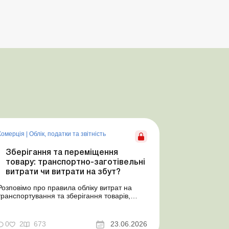
Комерція
|
Облік, податки та звiтнiсть
Зберігання та переміщення
товару: транспортно-заготівельні
витрати чи витрати на збут?
Розповімо про правила обліку витрат на
транспортування та зберігання товарів,
попередимо про податкові ризики, надамо
аргументи та нормативне обґрунтування.
Проблемні витрати: податкові ризики та
0
2
673
23.06.2026
судова практика Здавалось би, у цьому