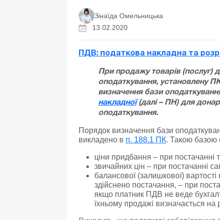
Зінаїда Омельницька
13.02.2020
ПДВ: податкова накладна та розра
При продажу товарів (послуг) д
оподаткування, установлену ПК
визначення бази оподаткуванн
накладної
(далі – ПН) для дона
оподаткування.
Порядок визначення бази оподаткуван
викладено в
п. 188.1 ПК
. Такою базою 
ціни придбання – при постачанні т
звичайних цін – при постачанні са
балансової (залишкової) вартості 
здійснено постачання, – при пост
якщо платник ПДВ не веде бухгалт
їхньому продажі визначається на р