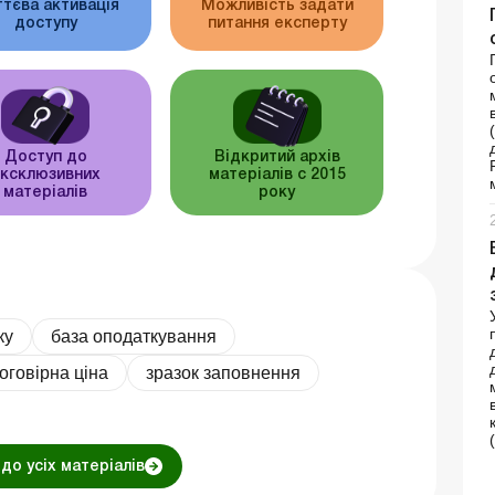
тєва активація
Можливість задати
доступу
питання експерту
Доступ до
Відкритий архів
ксклюзивних
матеріалів c 2015
матеріалів
року
ку
база оподаткування
оговірна ціна
зразок заповнення
до усіх матеріалів