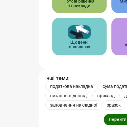
Готові рішення
Мит
і приклади
Щоденні
е
оновлення
Інші теми:
податкова накладна
сума подат
питання-відповіді
приклад
д
заповнення накладної
зразок
Перейти 