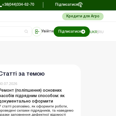
+38(044)334-62-70
Підписатися
Кредити для Агро
|
UKR
RU
Увійти
Підписатися
сто про облік
Портал Баланс-Бюджет
Статті за темою
30.07.2026
Ремонт (поліпшення) основних
засобів підрядним способом: як
документально оформити
У статті розповімо, як оформити роботи,
проведені силами підрядників, та наведемо
зразки заповнення дефектної відомості