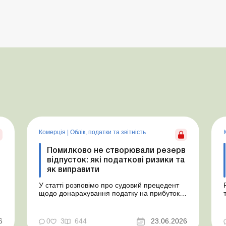
Комерція
|
Облік, податки та звiтнiсть
Помилково не створювали резерв
відпусток: які податкові ризики та
як виправити
У статті розповімо про судовий прецедент
щодо донарахування податку на прибуток
через помилково не створене забезпечення
на оплату відпусток і надамо рекомендації,
як мінімізувати податкові ризики. Проблемні
6
0
3
644
23.06.2026
витрати: податкові ризики та судова