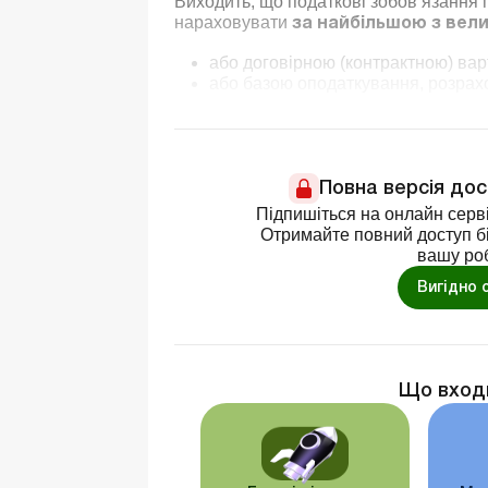
Виходить, що податкові зобов’язання п
нараховувати
за найбільшою з вели
або договірною (контрактною) варт
або базою оподаткування, розрах
Повна версія до
Підпишіться на онлайн серві
Отримайте повний доступ бі
вашу ро
Вигідно 
Що вход