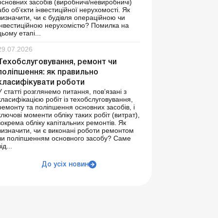
основних засобів (виробничі/невиробничі)
або об’єкти інвестиційної нерухомості. Як
визначити, чи є будівля операційною чи
інвестиційною нерухомістю? Помилка на
цьому етапі...
29.07.2026
Техобслуговування, ремонт чи
поліпшення: як правильно
класифікувати роботи
У статті розглянемо питання, пов’язані з
класифікацією робіт із техобслуговування,
ремонту та поліпшення основних засобів, і
ключові моменти обліку таких робіт (витрат),
зокрема обліку капітальних ремонтів. Як
визначити, чи є виконані роботи ремонтом
чи поліпшенням основного засобу? Саме
ід...
До усіх новин