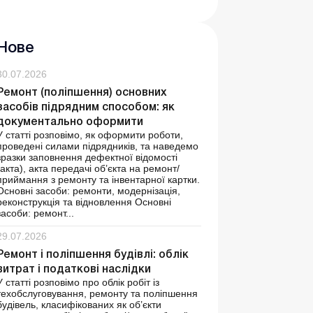
Нове
30.07.2026
Ремонт (поліпшення) основних
засобів підрядним способом: як
документально оформити
У статті розповімо, як оформити роботи,
проведені силами підрядників, та наведемо
зразки заповнення дефектної відомості
(акта), акта передачі об’єкта на ремонт/
приймання з ремонту та інвентарної картки.
Основні засоби: ремонти, модернізація,
реконструкція та відновлення Основні
засоби: ремонт...
29.07.2026
Ремонт і поліпшення будівлі: облік
витрат і податкові наслідки
У статті розповімо про облік робіт із
техобслуговування, ремонту та поліпшення
будівель, класифікованих як об’єкти