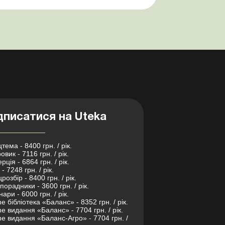
питанні неоднозначності бути не може.
Однак, як свідчить судова пр...
дписатися на Uteka
тема - 8400 грн. / рік.
овик - 7116 грн. / рік.
рція - 6864 грн. / рік.
- 7248 грн. / рік.
розбір - 8400 грн. / рік.
порадники - 3600 грн. / рік.
нари - 6000 грн. / рік.
ne бібліотека «Баланс» - 8352 грн. / рік.
ne видання «Баланс» - 7704 грн. / рік.
ne видання «Баланс-Агро» - 7704 грн. /