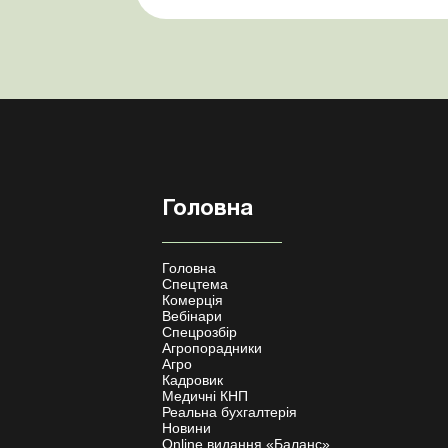
грн на місяць. Виникла...
Головна
Головна
Спецтема
Комерція
Вебінари
Спецрозбір
Агропорадники
Агро
Кадровик
Медичні КНП
Реальна бухгалтерія
Новини
Online видання «Баланс»