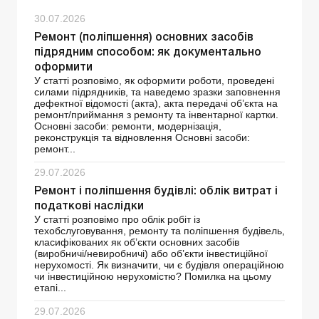
30.07.2026
Ремонт (поліпшення) основних засобів
підрядним способом: як документально
оформити
У статті розповімо, як оформити роботи, проведені
силами підрядників, та наведемо зразки заповнення
дефектної відомості (акта), акта передачі об’єкта на
ремонт/приймання з ремонту та інвентарної картки.
Основні засоби: ремонти, модернізація,
реконструкція та відновлення Основні засоби:
ремонт...
29.07.2026
Ремонт і поліпшення будівлі: облік витрат і
податкові наслідки
У статті розповімо про облік робіт із
техобслуговування, ремонту та поліпшення будівель,
класифікованих як об’єкти основних засобів
(виробничі/невиробничі) або об’єкти інвестиційної
нерухомості. Як визначити, чи є будівля операційною
чи інвестиційною нерухомістю? Помилка на цьому
етапі...
29.07.2026