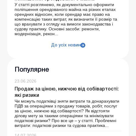
У статті розглянемо, як документально оформити
поліпшення орендованого майна на різних етапах
орендних відносин, коли орендар має право на
компенсацію таких витрат, як визначити її розмір та
що врахувати з огляду на вимоги законодавства і
судову практику. Основні засоби: ремонти,
модернізація, рекон...
До усіх новин
Популярне
23.06.2026
Продаж за ціною, нижчою від собівартості:
які ризики
Чи можуть податківці зняти витрати та донарахувати
ПДВ за операціями з продажу товарів, робіт, послуг
за ціною, нижчою від собівартості? Як відстояти
ділову мету за такими операціями та мінімізувати
податкові ризики? Про все це – у статті. Проблемні
витрати: податкові ризики та судова практика...
14.07.2026