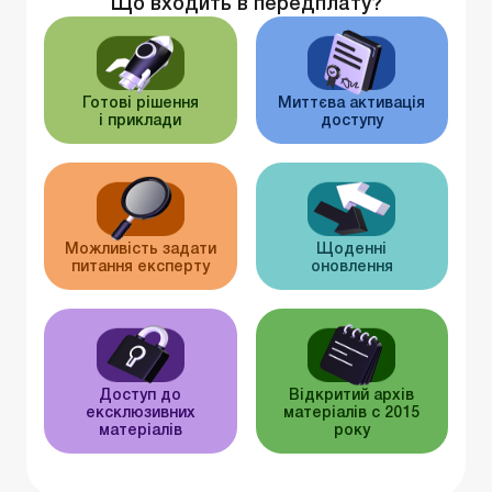
Що входить в передплату?
Готові рішення
Миттєва активація
і приклади
доступу
Можливість задати
Щоденні
питання експерту
оновлення
Доступ до
Відкритий архів
ексклюзивних
матеріалів c 2015
матеріалів
року