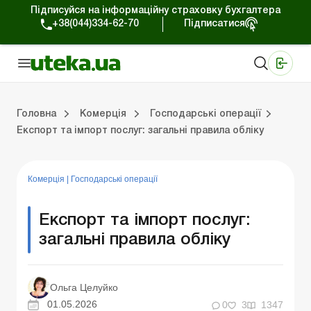
Підписуйся на інформаційну страховку бухгалтера
+38(044)334-62-70
Підписатися
Медичні КНП
Online видання «Баланс»
Online видання «Баланс-Агро»
Online бібліотека «Баланс»
Портал Баланс-Бюджет
Сервіси Баланс-Бюджет
Свiт позитива
Робота з приватними підприємцями
Господарські операції
Юридичні консультації
Спецвипуски для комерційних підприємств
Блог редакції Uteka-Комерція
Зо
Об
Сх
Головна
Комерція
Господарські операції
Експорт та імпорт послуг: загальні правила обліку
дприємцями
ації
риємств
Зовнішньоекономічна діяльність
Облік, податки та звiтнiсть
Схеми бухгалтерських проводок
Школа бухгалтера: просто про облік
Фінансовий аудит
Приватний підприєме
Інструкції для роботи
Комерція
|
Господарські операції
Експорт та імпорт послуг:
загальні правила обліку
Ольга Целуйко
01.05.2026
0
3
1347