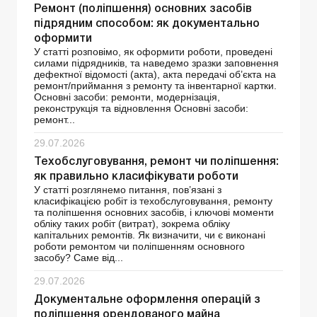
Ремонт (поліпшення) основних засобів
підрядним способом: як документально
оформити
У статті розповімо, як оформити роботи, проведені
силами підрядників, та наведемо зразки заповнення
дефектної відомості (акта), акта передачі об’єкта на
ремонт/приймання з ремонту та інвентарної картки.
Основні засоби: ремонти, модернізація,
реконструкція та відновлення Основні засоби:
ремонт...
29.07.2026
Техобслуговування, ремонт чи поліпшення:
як правильно класифікувати роботи
У статті розглянемо питання, пов’язані з
класифікацією робіт із техобслуговування, ремонту
та поліпшення основних засобів, і ключові моменти
обліку таких робіт (витрат), зокрема обліку
капітальних ремонтів. Як визначити, чи є виконані
роботи ремонтом чи поліпшенням основного
засобу? Саме від...
29.07.2026
Документальне оформлення операцій з
поліпшення орендованого майна