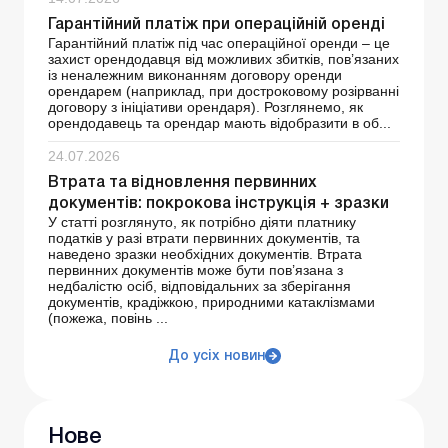
Гарантійний платіж при операційній оренді
Гарантійний платіж під час операційної оренди – це
захист орендодавця від можливих збитків, пов’язаних
із неналежним виконанням договору оренди
орендарем (наприклад, при достроковому розірванні
договору з ініціативи орендаря). Розглянемо, як
орендодавець та орендар мають відобразити в об...
24.07.2026
Втрата та відновлення первинних
документів: покрокова інструкція + зразки
У статті розглянуто, як потрібно діяти платнику
податків у разі втрати первинних документів, та
наведено зразки необхідних документів. Втрата
первинних документів може бути пов’язана з
недбалістю осіб, відповідальних за зберігання
документів, крадіжкою, природними катаклізмами
(пожежа, повінь ...
До усіх новин
Нове