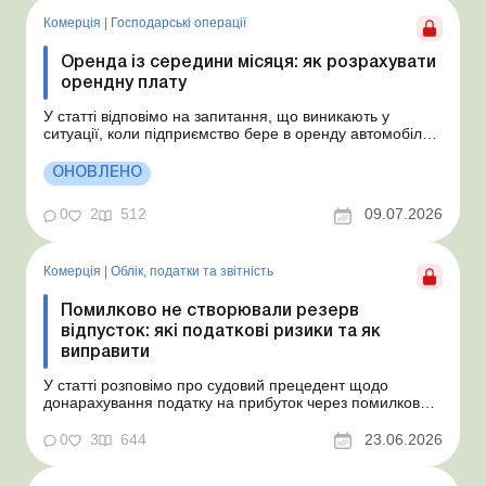
Комерція
|
Господарські операції
Оренда із середини місяця: як розрахувати
орендну плату
У статті відповімо на запитання, що виникають у
ситуації, коли підприємство бере в оренду автомобіль у
фізособи за договором, який починає діяти із середини
місяця. Підприємство орендує у фізособи автомобіль з
ОНОВЛЕНО
15.07.2026. Згідно з умовами договору орендна плата
становить 4 000 грн на місяць. Виникла...
0
2
512
09.07.2026
Комерція
|
Облік, податки та звiтнiсть
Помилково не створювали резерв
відпусток: які податкові ризики та як
виправити
У статті розповімо про судовий прецедент щодо
донарахування податку на прибуток через помилково
не створене забезпечення на оплату відпусток і
надамо рекомендації, як мінімізувати податкові ризики.
0
3
644
23.06.2026
Проблемні витрати: податкові ризики та судова
практика Розуміємо ваші хвилювання через помилкове