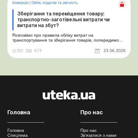
неств...
Комерція
|
Облік, податки та звiтнiсть
Зберігання та переміщення товару:
транспортно-заготівельні витрати чи
витрати на збут?
Розповімо про правила обліку витрат на
транспортування та зберігання товарів, попередимо
про податкові ризики, надамо аргументи та
нормативне обґрунтування. Проблемні витрати:
0
2
673
23.06.2026
податкові ризики та судова практика Здавалось би, у
цьому питанні неоднозначності бути не може. Однак,
як свідчить судова пр...
Головна
Про нас
Головна
Про нас
Спецтема
Зв'язатися з нами