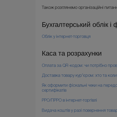
Також розглянемо організаційні пита
Бухгалтерський облік і ф
Облік у інтернет-торговця
Каса та розрахунки
Оплата за QR-кодом: чи потрібно про
Доставка товару кур’єром: хто та кол
Як оформити фіскальні чеки на передо
сертифікатів
РРО/ПРРО в інтернет-торгівлі
Видача коштів у разі повернення тов