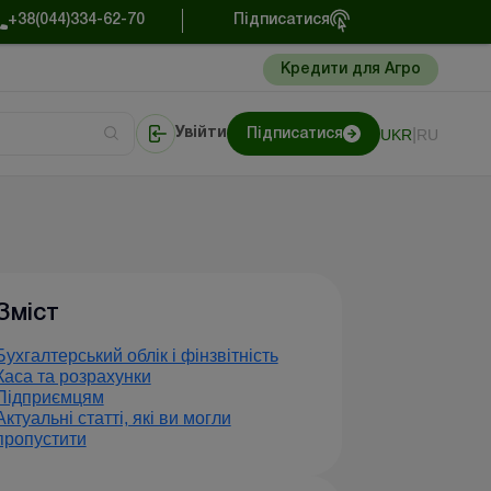
+38(044)334-62-70
Підписатися
Кредити для Агро
|
UKR
RU
Увійти
Підписатися
сто про облік
Портал Баланс-Бюджет
Зміст
Бухгалтерський облік і фінзвітність
Каса та розрахунки
Підприємцям
Актуальні статті, які ви могли
пропустити