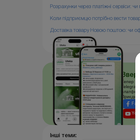
Розрахунки через платіжні сервіси: ч
Коли підприємцю потрібно вести товар
Доставка товару Новою поштою: чи о
Зверн
Тепер ви
Telegram
платфор
Приєднуй
Fac
You
Інші теми: