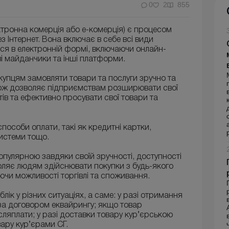
0
2
855
ектронна комерція або е-комерція) є процесом
ез Інтернет. Вона включає в себе всі види
ься в електронній формі, включаючи онлайн-
ві майданчики та інші платформи.
окупцям замовляти товари та послуги зручно та
кож дозволяє підприємствам розширювати свої
нтів та ефективно просувати свої товари та
способи оплати, такі як кредитні картки,
системи тощо.
опулярною завдяки своїй зручності, доступності
оляє людям здійснювати покупки з будь-якого
юючи можливості торгівлі та споживання.
лік у різних ситуаціях, а саме: у разі отримання
 за договором еквайрингу; якщо товар
сляплати; у разі доставки товару кур’єрською
вару кур’єрами СГ.