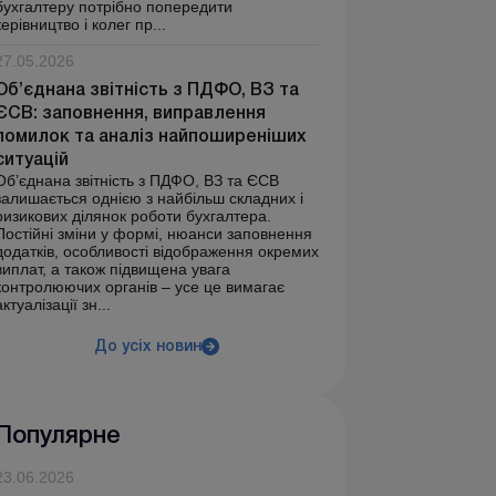
бухгалтеру потрібно попередити
керівництво і колег пр...
27.05.2026
Об’єднана звітність з ПДФО, ВЗ та
ЄСВ: заповнення, виправлення
помилок та аналіз найпоширеніших
ситуацій
Об’єднана звітність з ПДФО, ВЗ та ЄСВ
залишається однією з найбільш складних і
ризикових ділянок роботи бухгалтера.
Постійні зміни у формі, нюанси заповнення
додатків, особливості відображення окремих
виплат, а також підвищена увага
контролюючих органів – усе це вимагає
актуалізації зн...
До усіх новин
Популярне
23.06.2026