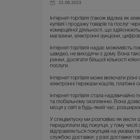
21.06.2023
Інтернет-торгівля (також відома як ел
купівлі і продажу товарів та послуг чер
комерційної діяльності, що здійснюют
магазини, електронні аукціони, цифро
Інтернет-торгівля надає можливість п
швидко, не виходячи з дому. Вона та
ринки, досягати більшої кількості кліє
послуги.
Інтернет-торгівля може включати різні 
електронні перекази коштів, платіжні 
Інтернет-торгівля стала надзвичайно п
та глобальному охопленню. Вона дозв
місця у світі в будь-який час, розшир
У спецвипуску ми розповімо як вести об
передоплати від покупця, у тому числі
відправляється покупцеві на умовах пі
службою доставки; у разі доставки то