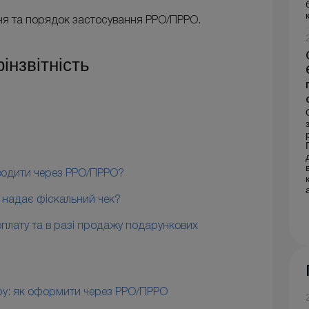
ння та порядок застосування РРО/ПРРО.
інзвітність
водити через РРО/ПРРО?
и надає фіскальний чек?
плату та в разі продажу подарункових
ару: як оформити через РРО/ПРРО