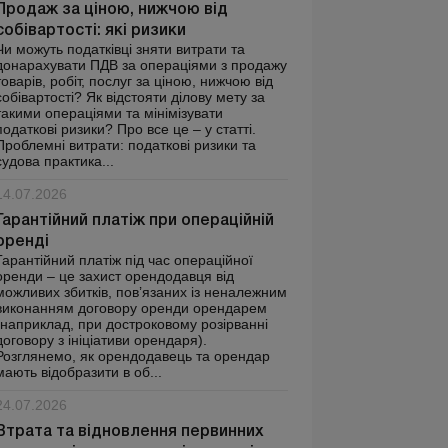
Продаж за ціною, нижчою від
собівартості: які ризики
Чи можуть податківці зняти витрати та
донарахувати ПДВ за операціями з продажу
товарів, робіт, послуг за ціною, нижчою від
собівартості? Як відстояти ділову мету за
такими операціями та мінімізувати
податкові ризики? Про все це – у статті.
Проблемні витрати: податкові ризики та
судова практика...
14.07.2026
Гарантійний платіж при операційній
оренді
Гарантійний платіж під час операційної
оренди – це захист орендодавця від
можливих збитків, пов’язаних із неналежним
виконанням договору оренди орендарем
(наприклад, при достроковому розірванні
договору з ініціативи орендаря).
Розглянемо, як орендодавець та орендар
мають відобразити в об...
24.07.2026
Втрата та відновлення первинних