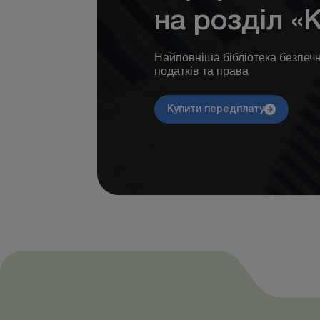
на розділ «
Найповніша бібліотека безпечни
податків та права
Купити передплату