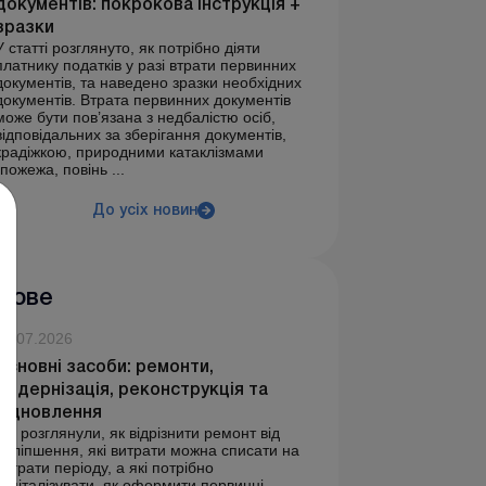
документів: покрокова інструкція +
зразки
У статті розглянуто, як потрібно діяти
платнику податків у разі втрати первинних
документів, та наведено зразки необхідних
документів. Втрата первинних документів
може бути пов’язана з недбалістю осіб,
відповідальних за зберігання документів,
крадіжкою, природними катаклізмами
(пожежа, повінь ...
До усіх новин
Нове
30.07.2026
Основні засоби: ремонти,
модернізація, реконструкція та
відновлення
Ми розглянули, як відрізнити ремонт від
поліпшення, які витрати можна списати на
витрати періоду, а які потрібно
капіталізувати, як оформити первинні