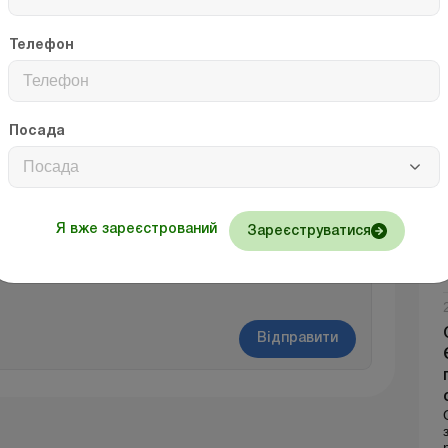
РРО/ПРРО
воєнний стан
операція
електронний кабінет
Телефон
повернення товару
фіскальний чек
Посада
Посада
до усіх матеріалів
Я вже зареєстрований
Зареєструватися
Відправити