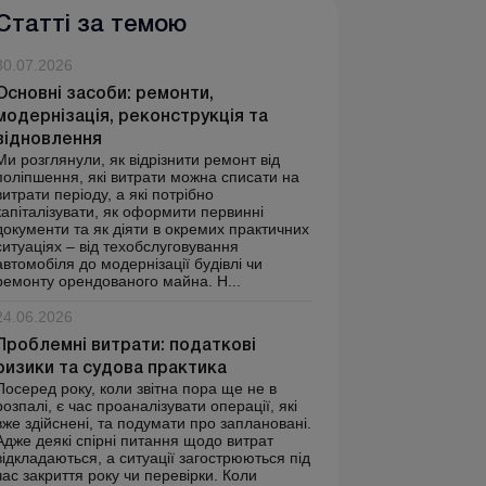
Статті за темою
30.07.2026
Основні засоби: ремонти,
модернізація, реконструкція та
відновлення
Ми розглянули, як відрізнити ремонт від
поліпшення, які витрати можна списати на
витрати періоду, а які потрібно
капіталізувати, як оформити первинні
документи та як діяти в окремих практичних
ситуаціях – від техобслуговування
автомобіля до модернізації будівлі чи
ремонту орендованого майна. Н...
24.06.2026
Проблемні витрати: податкові
ризики та судова практика
Посеред року, коли звітна пора ще не в
розпалі, є час проаналізувати операції, які
вже здійснені, та подумати про заплановані.
Адже деякі спірні питання щодо витрат
відкладаються, а ситуації загострюються під
час закриття року чи перевірки. Коли