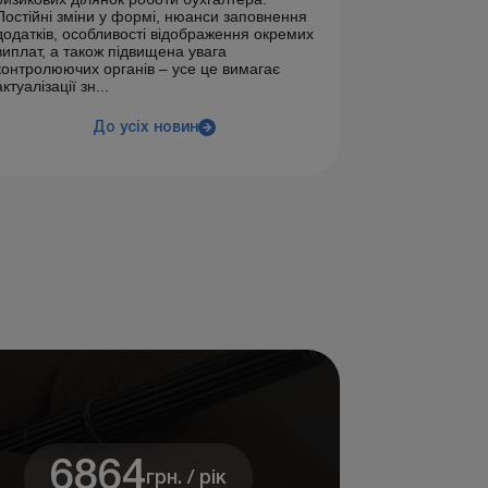
Постійні зміни у формі, нюанси заповнення
додатків, особливості відображення окремих
виплат, а також підвищена увага
контролюючих органів – усе це вимагає
актуалізації зн...
До усіх новин
6864
грн. / рік