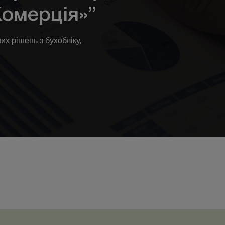
Комерція»”
х рішень з бухобліку,