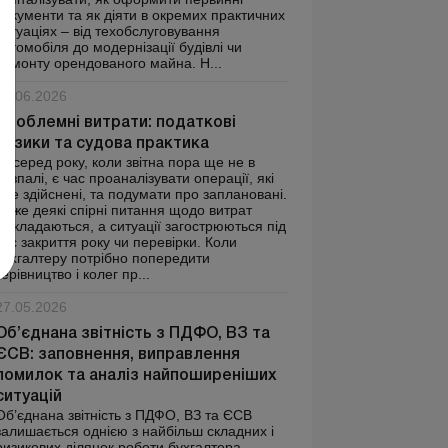
документи та як діяти в окремих практичних
ситуаціях – від техобслуговування
автомобіля до модернізації будівлі чи
ремонту орендованого майна. Н...
24.06.2026
Проблемні витрати: податкові
ризики та судова практика
Посеред року, коли звітна пора ще не в
розпалі, є час проаналізувати операції, які
вже здійснені, та подумати про заплановані.
Адже деякі спірні питання щодо витрат
відкладаються, а ситуації загострюються під
час закриття року чи перевірки. Коли
бухгалтеру потрібно попередити
керівництво і колег пр...
27.05.2026
Об’єднана звітність з ПДФО, ВЗ та
ЄСВ: заповнення, виправлення
помилок та аналіз найпоширеніших
ситуацій
Об’єднана звітність з ПДФО, ВЗ та ЄСВ
залишається однією з найбільш складних і
ризикових ділянок роботи бухгалтера.