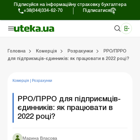
Підписуйся на інформаційну страховку бухгалтера
+38(044)334-62-70
Підписатися
Медичні КНП
Online видання «Баланс»
Online видання «Баланс-Агро»
Online бібліотека «Баланс»
Портал Баланс-Бюджет
Сервіси Баланс-Бюджет
Свiт позитива
Робота з приватними підприємцями
Господарські операції
Юридичні консультації
Спецвипуски для комерційних підприємств
Блог редакції Uteka-Комерція
Зо
Об
Сх
Головна
Комерція
Розрахунки
РРО/ПРРО
для підприємців-єдинників: як працювати в 2022 році?
дприємцями
ації
риємств
Зовнішньоекономічна діяльність
Облік, податки та звiтнiсть
Схеми бухгалтерських проводок
Школа бухгалтера: просто про облік
Фінансовий аудит
Приватний підприєме
Інструкції для роботи
Комерція
|
Розрахунки
РРО/ПРРО для підприємців-
єдинників: як працювати в
2022 році?
Марина Власова