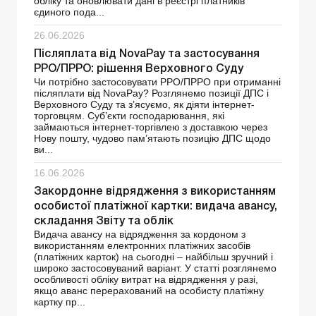
обліку та оновлювати дані в реєстрі платників
єдиного пода...
26.06.2026
Післяплата від NovaРay та застосування
РРО/ПРРО: рішення Верховного Суду
Чи потрібно застосовувати РРО/ПРРО при отриманні
післяплати від NovaPay? Розглянемо позиції ДПС і
Верховного Суду та з’ясуємо, як діяти інтернет-
торговцям. Суб’єкти господарювання, які
займаються інтернет-торгівлею з доставкою через
Нову пошту, чудово пам’ятають позицію ДПС щодо
ви...
16.06.2026
Закордонне відрядження з використанням
особистої платіжної картки: видача авансу,
складання Звіту та облік
Видача авансу на відрядження за кордоном з
використанням електронних платіжних засобів
(платіжних карток) на сьогодні – найбільш зручний і
широко застосовуваний варіант. У статті розглянемо
особливості обліку витрат на відрядження у разі,
якщо аванс перерахований на особисту платіжну
картку пр...