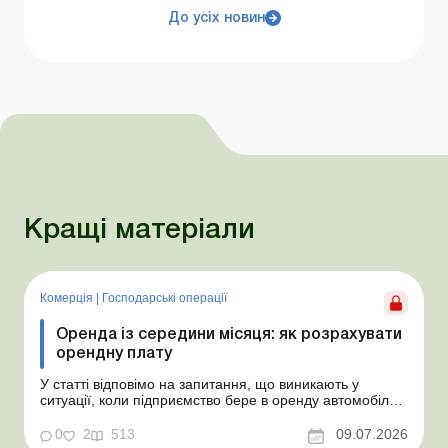
До усіх новин
Кращі матеріали
Комерція
|
Господарські операції
Оренда із середини місяця: як розрахувати
орендну плату
У статті відповімо на запитання, що виникають у
ситуації, коли підприємство бере в оренду автомобіль у
фізособи за договором, який починає діяти із середини
місяця. Підприємство орендує у фізособи автомобіль з
0
2
513
09.07.2026