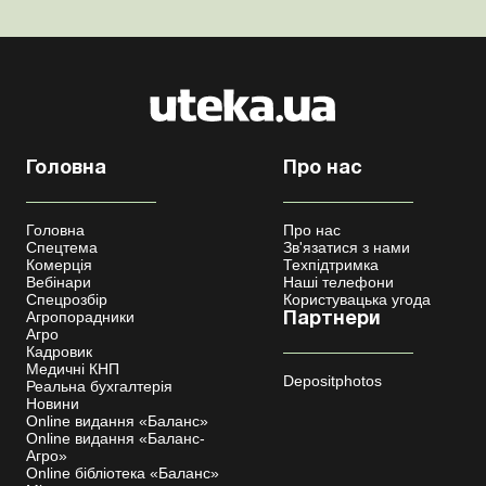
Головна
Про нас
Головна
Про нас
Спецтема
Зв'язатися з нами
Комерція
Техпідтримка
Вебінари
Наші телефони
Спецрозбір
Користувацька угода
Агропорадники
Партнери
Агро
Кадровик
Медичні КНП
Depositphotos
Реальна бухгалтерія
Новини
Online видання «Баланс»
Online видання «Баланс-
Агро»
Online бібліотека «Баланс»