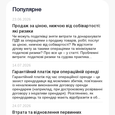
Популярне
23.06.2026
Продаж за ціною, нижчою від собівартості:
які ризики
Чи можуть податківці зняти витрати та донарахувати
ПДВ за операціями з продажу товарів, робіт, послуг
за ціною, нижчою від собівартості? Як відстояти
ділову мету за такими операціями та мінімізувати
податкові ризики? Про все це – у статті. Проблемні
витрати: податкові ризики та судова практика...
14.07.2026
Гарантійний платіж при операційній оренді
Гарантійний платіж під час операційної оренди – це
захист орендодавця від можливих збитків, пов’язаних
із неналежним виконанням договору оренди
орендарем (наприклад, при достроковому розірванні
договору з ініціативи орендаря). Розглянемо, як
орендодавець та орендар мають відобразити в об...
24.07.2026
Втрата та відновлення первинних