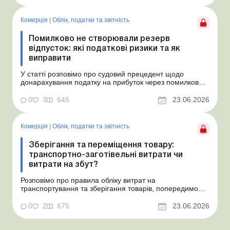
15.07.2026. Згідно з умовами договору орендна плата
становить 4 000 грн на місяць. Виникла...
Комерція
|
Облік, податки та звiтнiсть
Помилково не створювали резерв
відпусток: які податкові ризики та як
виправити
У статті розповімо про судовий прецедент щодо
донарахування податку на прибуток через помилково
не створене забезпечення на оплату відпусток і
надамо рекомендації, як мінімізувати податкові ризики.
0
3
645
23.06.2026
Проблемні витрати: податкові ризики та судова
практика Розуміємо ваші хвилювання через помилкове
неств...
Комерція
|
Облік, податки та звiтнiсть
Зберігання та переміщення товару:
транспортно-заготівельні витрати чи
витрати на збут?
Розповімо про правила обліку витрат на
транспортування та зберігання товарів, попередимо
про податкові ризики, надамо аргументи та
нормативне обґрунтування. Проблемні витрати:
0
2
675
23.06.2026
податкові ризики та судова практика Здавалось би, у
цьому питанні неоднозначності бути не може. Однак,
як свідчить судова пр...