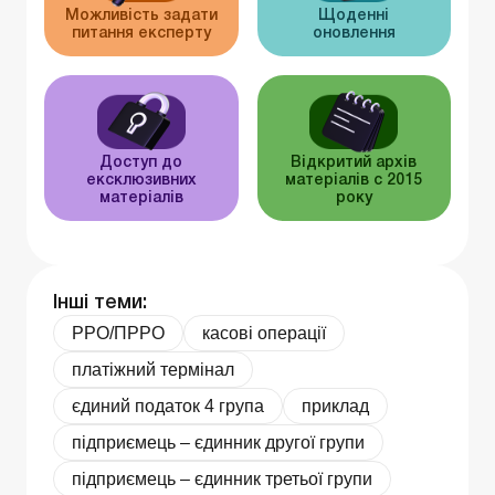
Можливість задати
Щоденні
питання експерту
оновлення
Доступ до
Відкритий архів
ексклюзивних
матеріалів c 2015
матеріалів
року
Інші теми:
РРО/ПРРО
касові операції
платіжний термінал
єдиний податок 4 група
приклад
підприємець – єдинник другої групи
підприємець – єдинник третьої групи