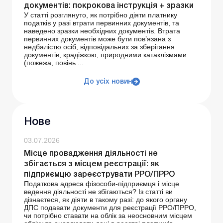
документів: покрокова інструкція + зразки
У статті розглянуто, як потрібно діяти платнику
податків у разі втрати первинних документів, та
наведено зразки необхідних документів. Втрата
первинних документів може бути пов’язана з
недбалістю осіб, відповідальних за зберігання
документів, крадіжкою, природними катаклізмами
(пожежа, повінь ...
До усіх новин
Нове
03.07.2026
Місце провадження діяльності не
збігається з місцем реєстрації: як
підприємцю зареєструвати РРО/ПРРО
Податкова адреса фізособи-підприємця і місце
ведення діяльності не збігаються? Із статті ви
дізнаєтеся, як діяти в такому разі: до якого органу
ДПС подавати документи для реєстрації РРО/ПРРО,
чи потрібно ставати на облік за неосновним місцем