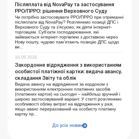
Післяплата від NovaРay та застосування
РРО/ПРРО: рішення Верховного Суду
Чи потрібно застосовувати РРО/ПРРО при отриманні
післяплати від NovaPay? Розглянемо позиції ДПС і
Верховного Суду та з’ясуємо, як діяти інтернет-
торговцям. Суб’єкти господарювання, які
займаються інтернет-торгівлею з доставкою через
Нову пошту, чудово пам’ятають позицію ДПС щодо
ви...
16.06.2026
Закордонне відрядження з використанням
особистої платіжної картки: видача авансу,
складання Звіту та облік
Видача авансу на відрядження за кордоном з
використанням електронних платіжних засобів
(платіжних карток) на сьогодні – найбільш зручний і
широко застосовуваний варіант. У статті розглянемо
особливості обліку витрат на відрядження у разі,
якщо аванс перерахований на особисту платіжну
картку пр...
До усіх новин