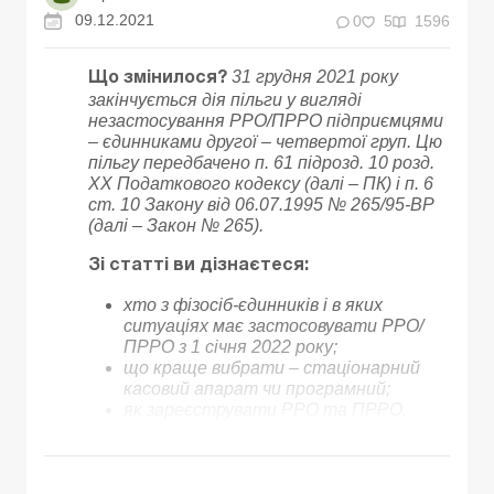
09.12.2021
0
5
1596
31 грудня 2021 року
Що змінилося?
закінчується дія пільги у вигляді
незастосування РРО/ПРРО підприємцями
– єдинниками другої – четвертої груп. Цю
пільгу передбачено п. 61 підрозд. 10 розд.
ХХ Податкового кодексу (далі – ПК) і п. 6
ст. 10 Закону від 06.07.1995 № 265/95-ВР
(далі – Закон № 265).
Зі статті ви дізнаєтеся:
хто з фізосіб-єдинників і в яких
ситуаціях має застосовувати РРО/
ПРРО з 1 січня 2022 року;
що краще вибрати – стаціонарний
касовий апарат чи програмний;
як зареєструвати РРО та ПРРО.