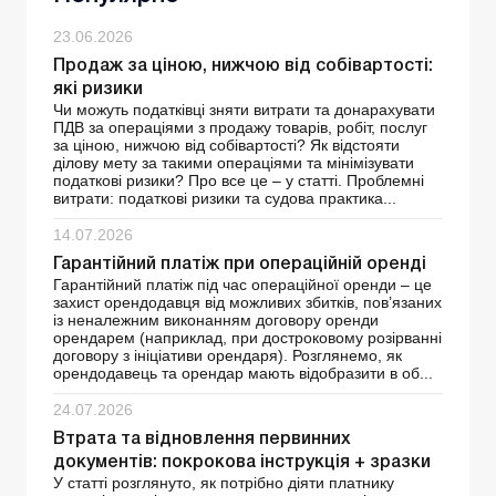
23.06.2026
Продаж за ціною, нижчою від собівартості:
які ризики
Чи можуть податківці зняти витрати та донарахувати
ПДВ за операціями з продажу товарів, робіт, послуг
за ціною, нижчою від собівартості? Як відстояти
ділову мету за такими операціями та мінімізувати
податкові ризики? Про все це – у статті. Проблемні
витрати: податкові ризики та судова практика...
14.07.2026
Гарантійний платіж при операційній оренді
Гарантійний платіж під час операційної оренди – це
захист орендодавця від можливих збитків, пов’язаних
із неналежним виконанням договору оренди
орендарем (наприклад, при достроковому розірванні
договору з ініціативи орендаря). Розглянемо, як
орендодавець та орендар мають відобразити в об...
24.07.2026
Втрата та відновлення первинних
документів: покрокова інструкція + зразки
У статті розглянуто, як потрібно діяти платнику