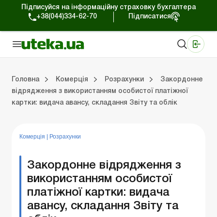
Підписуйся на інформаційну страховку бухгалтера
+38(044)334-62-70
Підписатися
Медичні КНП
Online видання «Баланс»
Online видання «Баланс-Агро»
Online бібліотека «Баланс»
Портал Баланс-Бюджет
Сервіси Баланс-Бюджет
Свiт позитива
Робота з приватними підприємцями
Господарські операції
Юридичні консультації
Спецвипуски для комерційних підприємств
Блог редакції Uteka-Комерція
Зо
Об
Сх
Головна
Комерція
Розрахунки
Закордонне
відрядження з використанням особистої платіжної
картки: видача авансу, складання Звіту та облік
дприємцями
ації
риємств
Зовнішньоекономічна діяльність
Облік, податки та звiтнiсть
Схеми бухгалтерських проводок
Школа бухгалтера: просто про облік
Фінансовий аудит
Приватний підприєме
Інструкції для роботи
Комерція
|
Розрахунки
Закордонне відрядження з
використанням особистої
платіжної картки: видача
авансу, складання Звіту та