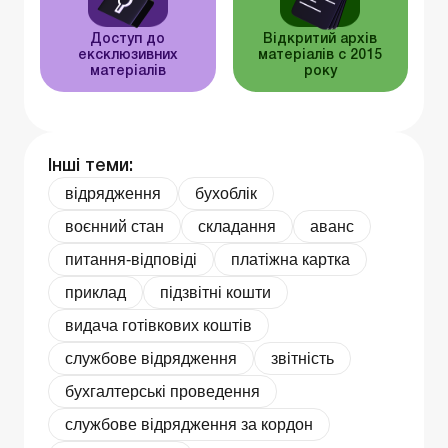
Доступ до
Відкритий архів
ексклюзивних
матеріалів c 2015
матеріалів
року
Інші теми:
відрядження
бухоблік
воєнний стан
складання
аванс
питання-відповіді
платіжна картка
приклад
підзвітні кошти
видача готівкових коштів
службове відрядження
звітність
бухгалтерські проведення
службове відрядження за кордон