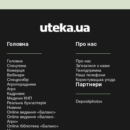
Головна
Про нас
Головна
Про нас
Спецтема
Зв'язатися з нами
Комерція
Техпідтримка
Вебінари
Наші телефони
Спецрозбір
Користувацька угода
Агропорадники
Партнери
Агро
Кадровик
Медичні КНП
Depositphotos
Реальна бухгалтерія
Новини
Online видання «Баланс»
Online видання «Баланс-
Агро»
Online бібліотека «Баланс»