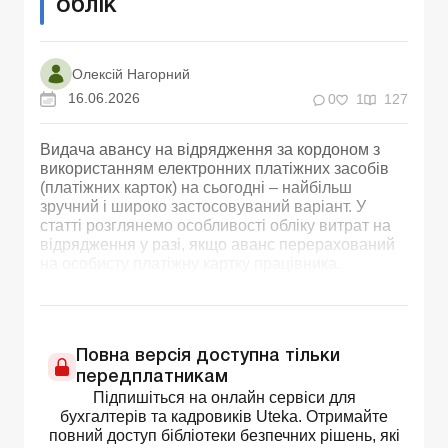
облік
Олексій Нагорний
16.06.2026
0
1
127
Видача авансу на відрядження за кордоном з
використанням електронних платіжних засобів
(платіжних карток) на сьогодні – найбільш
зручний і широко застосовуваний варіант. У
статті розглянемо особливості обліку витрат на
відрядження у разі, якщо аванс перерахований
на особисту платіжну картку працівника.
Повна версія доступна тільки
передплатникам
Підпишіться на онлайн сервіси для
бухгалтерів та кадровиків Uteka. Отримайте
повний доступ бібліотеки безпечних рішень, які