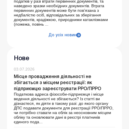
податків у разі втрати первинних документів, та
наведено зразки необхідних документів. Втрата
первинних документів може бути пов’язана з
недбалістю осіб, відповідальних за зберігання
документів, крадіжкою, природними катаклізмами
(пожежа, повінь ...
До усіх новин
Нове
03.07.2026
Місце провадження діяльності не
збігається з місцем реєстрації: як
підприємцю зареєструвати РРО/ПРРО
Податкова адреса фізособи-підприємця і місце
ведення діяльності не збігаються? Із статті ви
дізнаєтеся, як діяти в такому разі: до якого органу
ДПС подавати документи для реєстрації РРО/ПРРО,
чи потрібно ставати на облік за неосновним місцем
обліку та оновлювати дані в реєстрі платників
єдиного пода...