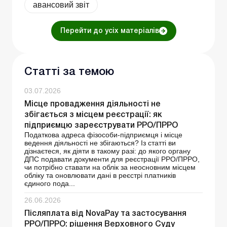
авансовий звіт
Перейти до усіх матеріалів
Статті за темою
03.07.2026
Місце провадження діяльності не
збігається з місцем реєстрації: як
підприємцю зареєструвати РРО/ПРРО
Податкова адреса фізособи-підприємця і місце
ведення діяльності не збігаються? Із статті ви
дізнаєтеся, як діяти в такому разі: до якого органу
ДПС подавати документи для реєстрації РРО/ПРРО,
чи потрібно ставати на облік за неосновним місцем
обліку та оновлювати дані в реєстрі платників
єдиного пода...
26.06.2026
Післяплата від NovaРay та застосування
РРО/ПРРО: рішення Верховного Суду