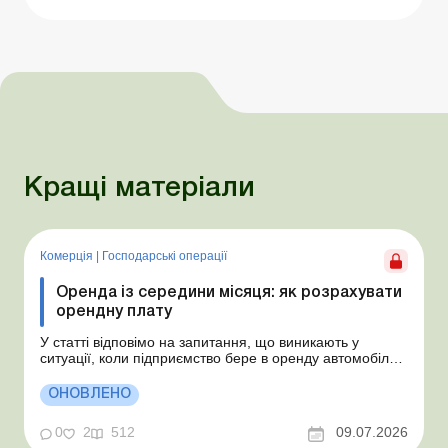
Кращі матеріали
Комерція
|
Господарські операції
Оренда із середини місяця: як розрахувати
орендну плату
У статті відповімо на запитання, що виникають у
ситуації, коли підприємство бере в оренду автомобіль у
фізособи за договором, який починає діяти із середини
місяця. Підприємство орендує у фізособи автомобіль з
ОНОВЛЕНО
15.07.2026. Згідно з умовами договору орендна плата
становить 4 000 грн на місяць. Виникла...
0
2
512
09.07.2026