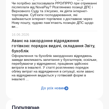
Чи потрібно застосовувати РРО/ПРРО при отриманні
післяплати від NovaPay? Розглянемо позиції ДПС і
Верховного Суду та з’ясуємо, як діяти інтернет-
торговцям. Суб’єкти господарювання, які
займаються інтернет-торгівлею з доставкою через
Нову пошту, чудово пам’ятають позицію ДПС щодо
ви...
16.06.2026
Аванс на закордонне відрядження
готівкою: порядок видачі, складання Звіту,
бухоблік
Оформлення та бухоблік закордонних відряджень
завжди викликають запитання у бухгалтерів, оскільки,
перебуваючи у відрядженні, працівник здійснює
витрати в інвалюті. У статті розглянемо порядок
обліку витрат на відрядження в ситуації, коли аванс
на відрядження видається у готівковій формі в
інвалюті ...
До усіх новин
Популярне