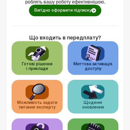
роблять вашу роботу ефективнішою.
Вигідно оформити підписку
Що входить в передплату?
Готові рішення
Миттєва активація
і приклади
доступу
Можливість задати
Щоденні
питання експерту
оновлення