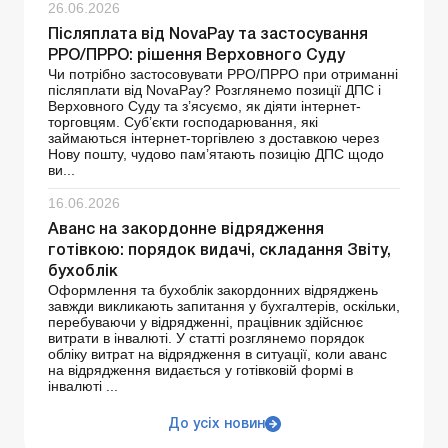
26.06.2026
Післяплата від NovaРay та застосування
РРО/ПРРО: рішення Верховного Суду
Чи потрібно застосовувати РРО/ПРРО при отриманні
післяплати від NovaPay? Розглянемо позиції ДПС і
Верховного Суду та з’ясуємо, як діяти інтернет-
торговцям. Суб’єкти господарювання, які
займаються інтернет-торгівлею з доставкою через
Нову пошту, чудово пам’ятають позицію ДПС щодо
ви...
16.06.2026
Аванс на закордонне відрядження
готівкою: порядок видачі, складання Звіту,
бухоблік
Оформлення та бухоблік закордонних відряджень
завжди викликають запитання у бухгалтерів, оскільки,
перебуваючи у відрядженні, працівник здійснює
витрати в інвалюті. У статті розглянемо порядок
обліку витрат на відрядження в ситуації, коли аванс
на відрядження видається у готівковій формі в
інвалюті ...
До усіх новин