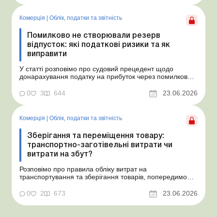
Комерція
|
Облік, податки та звiтнiсть
Помилково не створювали резерв
відпусток: які податкові ризики та як
виправити
У статті розповімо про судовий прецедент щодо
донарахування податку на прибуток через помилково
не створене забезпечення на оплату відпусток і
надамо рекомендації, як мінімізувати податкові ризики.
0
3
644
23.06.2026
Проблемні витрати: податкові ризики та судова
практика Розуміємо ваші хвилювання через помилкове
неств...
Комерція
|
Облік, податки та звiтнiсть
Зберігання та переміщення товару:
транспортно-заготівельні витрати чи
витрати на збут?
Розповімо про правила обліку витрат на
транспортування та зберігання товарів, попередимо
про податкові ризики, надамо аргументи та
нормативне обґрунтування. Проблемні витрати:
0
2
673
23.06.2026
податкові ризики та судова практика Здавалось би, у
цьому питанні неоднозначності бути не може. Однак,
як свідчить судова пр...