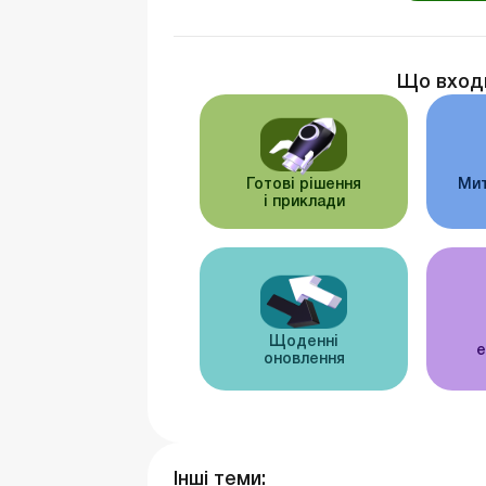
Що вход
Готові рішення
Мит
і приклади
Щоденні
е
оновлення
Інші теми: