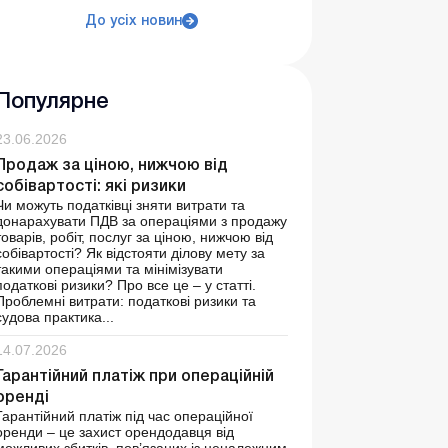
До усіх новин
Популярне
23.06.2026
Продаж за ціною, нижчою від
собівартості: які ризики
Чи можуть податківці зняти витрати та
донарахувати ПДВ за операціями з продажу
товарів, робіт, послуг за ціною, нижчою від
собівартості? Як відстояти ділову мету за
такими операціями та мінімізувати
податкові ризики? Про все це – у статті.
Проблемні витрати: податкові ризики та
судова практика...
14.07.2026
Гарантійний платіж при операційній
оренді
Гарантійний платіж під час операційної
оренди – це захист орендодавця від