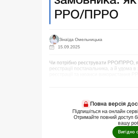
замовника: як
РРО/ПРРО
Зінаїда Омельницька
15.09.2025
Чи потрібно реєструвати РРО/ПРРО, я
реєстрації постачальника, а й удома в
реєстрації та нюанси використання Р
Повна версія до
Підпишіться на онлайн серві
Отримайте повний доступ бі
вашу ро
Вигідно 