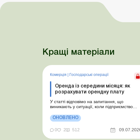
Кращі матеріали
Комерція
|
Господарські операції
Оренда із середини місяця: як
розрахувати орендну плату
У статті відповімо на запитання, що
виникають у ситуації, коли підприємство
бере в оренду автомобіль у фізособи за
договором, який починає діяти із середини
ОНОВЛЕНО
місяця. Підприємство орендує у фізособи
автомобіль з 15.07.2026. Згідно з умовами
0
2
512
09.07.202
договору орендна плата становить 4 000
грн на місяць. Виникла...