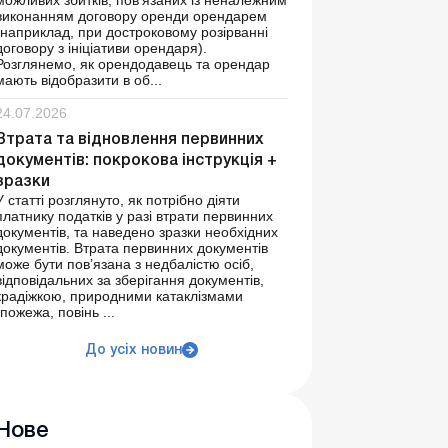
можливих збитків, пов’язаних із неналежним
виконанням договору оренди орендарем
(наприклад, при достроковому розірванні
договору з ініціативи орендаря).
Розглянемо, як орендодавець та орендар
мають відобразити в об...
24.07.2026
Втрата та відновлення первинних
документів: покрокова інструкція +
зразки
У статті розглянуто, як потрібно діяти
платнику податків у разі втрати первинних
документів, та наведено зразки необхідних
документів. Втрата первинних документів
може бути пов’язана з недбалістю осіб,
відповідальних за зберігання документів,
крадіжкою, природними катаклізмами
(пожежа, повінь ...
До усіх новин
Нове