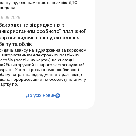
пошту, чудово пам’ятають позицію ДПС
щодо ви...
16.06.2026
Закордонне відрядження з
використанням особистої платіжної
картки: видача авансу, складання
Звіту та облік
Видача авансу на відрядження за кордоном
з використанням електронних платіжних
засобів (платіжних карток) на сьогодні –
найбільш зручний і широко застосовуваний
варіант. У статті розглянемо особливості
обліку витрат на відрядження у разі, якщо
аванс перерахований на особисту платіжну
картку пр...
До усіх новин