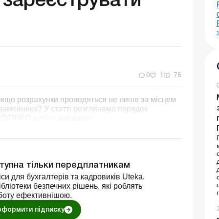
 зареєструвати
0
1
76
кщо розрахунки проводяться не лише за місцем
 замовника? У статті розглянемо порядок
РО/ПРРО в обох випадках.
ступна тільки передплатникам
си для бухгалтерів та кадровиків Uteka.
бліотеки безпечних рішень, які роблять
боту ефективнішою.
оформити підписку