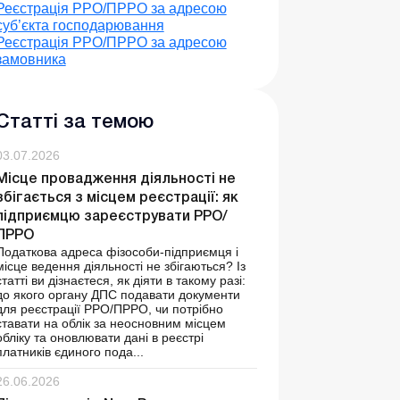
Реєстрація РРО/ПРРО за адресою
суб’єкта господарювання
Реєстрація РРО/ПРРО за адресою
замовника
Статті за темою
03.07.2026
Місце провадження діяльності не
збігається з місцем реєстрації: як
підприємцю зареєструвати РРО/
ПРРО
Податкова адреса фізособи-підприємця і
місце ведення діяльності не збігаються? Із
статті ви дізнаєтеся, як діяти в такому разі:
до якого органу ДПС подавати документи
для реєстрації РРО/ПРРО, чи потрібно
ставати на облік за неосновним місцем
обліку та оновлювати дані в реєстрі
платників єдиного пода...
26.06.2026