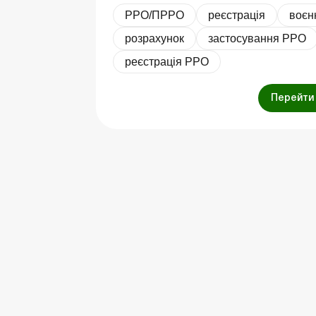
РРО/ПРРО
реєстрація
воєн
розрахунок
застосування РРО
реєстрація РРО
Перейти 