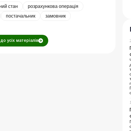
ний стан
розрахункова операція
постачальник
замовник
до усіх матеріалів