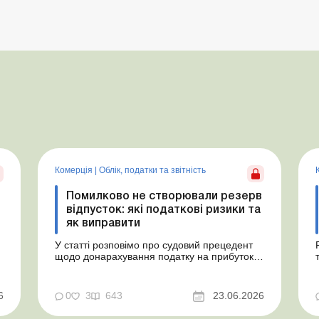
Комерція
|
Облік, податки та звiтнiсть
Помилково не створювали резерв
відпусток: які податкові ризики та
як виправити
У статті розповімо про судовий прецедент
щодо донарахування податку на прибуток
через помилково не створене забезпечення
на оплату відпусток і надамо рекомендації,
як мінімізувати податкові ризики. Проблемні
6
0
3
643
23.06.2026
витрати: податкові ризики та судова
практика Розуміємо ваші хвилювання через