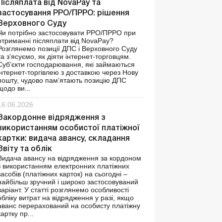
Післяплата від NovaРay та
застосування РРО/ПРРО: рішення
Верховного Суду
Чи потрібно застосовувати РРО/ПРРО при
отриманні післяплати від NovaPay?
Розглянемо позиції ДПС і Верховного Суду
та з’ясуємо, як діяти інтернет-торговцям.
Суб’єкти господарювання, які займаються
інтернет-торгівлею з доставкою через Нову
пошту, чудово пам’ятають позицію ДПС
щодо ви...
16.06.2026
Закордонне відрядження з
використанням особистої платіжної
картки: видача авансу, складання
Звіту та облік
Видача авансу на відрядження за кордоном
з використанням електронних платіжних
засобів (платіжних карток) на сьогодні –
найбільш зручний і широко застосовуваний
варіант. У статті розглянемо особливості
обліку витрат на відрядження у разі, якщо
аванс перерахований на особисту платіжну
картку пр...