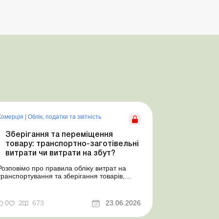
Комерція
|
Облік, податки та звiтнiсть
Зберігання та переміщення
товару: транспортно-заготівельні
витрати чи витрати на збут?
Розповімо про правила обліку витрат на
транспортування та зберігання товарів,
попередимо про податкові ризики, надамо
аргументи та нормативне обґрунтування.
Проблемні витрати: податкові ризики та
0
2
673
23.06.2026
судова практика Здавалось би, у цьому
питанні неоднозначності бути не може.