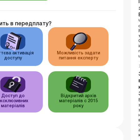
ить в передплату?
тєва активація
Можливість задати
доступу
питання експерту
Доступ до
Відкритий архів
ксклюзивних
матеріалів c 2015
матеріалів
року