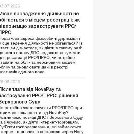
03.07.2026
Місце провадження діяльності не
збігається з місцем реєстрації: як
підприємцю зареєструвати РРО/
ПРРО
Податкова адреса фізособи-підприємця і
місце ведення діяльності не збігаються? Із
статті ви дізнаєтеся, як діяти в такому разі:
до якого органу ДПС подавати документи
для реєстрації РРО/ПРРО, чи потрібно
ставати на облік за неосновним місцем
обліку та оновлювати дані в реєстрі
платників єдиного пода...
26.06.2026
Післяплата від NovaРay та
застосування РРО/ПРРО: рішення
Верховного Суду
Чи потрібно застосовувати РРО/ПРРО при
отриманні післяплати від NovaPay?
Розглянемо позиції ДПС і Верховного Суду
та з’ясуємо, як діяти інтернет-торговцям.
Суб’єкти господарювання, які займаються
інтернет-торгівлею з доставкою через Нову