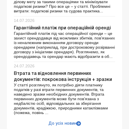
ділову мету за такими операціями та мінімізувати
податкові ризики? Про все це – у статті. Проблемні
витрати: податкові ризики та судова практика...
14.07.2026
Гарантійний платіж при операційній оренді
Гарантійний платіж під час операційної оренди – це
захист орендодавця від можливих збитків, пов’язаних
із неналежним виконанням договору оренди
орендарем (наприклад, при достроковому розірванні
договору з ініціативи орендаря). Розглянемо, як
орендодавець та орендар мають відобразити в об...
24.07.2026
Втрата та відновлення первинних
документів: покрокова інструкція + зразки
У статті розглянуто, як потрібно діяти платнику
податків у разі втрати первинних документів, та
наведено зразки необхідних документів. Втрата
первинних документів може бути пов’язана з
недбалістю осіб, відповідальних за зберігання
документів, крадіжкою, природними катаклізмами
(пожежа, повінь ...
До усіх новин