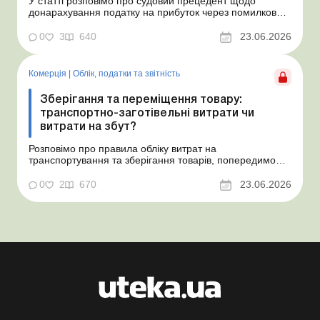
У статті розповімо про судовий прецедент щодо
донарахування податку на прибуток через помилково
не створене забезпечення на оплату відпусток і
надамо рекомендації, як мінімізувати податкові ризики.
0
3
640
23.06.2026
Проблемні витрати: податкові ризики та судова
практика Розуміємо ваші хвилювання через помилкове
неств...
Комерція
|
Облік, податки та звiтнiсть
Зберігання та переміщення товару:
транспортно-заготівельні витрати чи
витрати на збут?
Розповімо про правила обліку витрат на
транспортування та зберігання товарів, попередимо
про податкові ризики, надамо аргументи та
нормативне обґрунтування. Проблемні витрати:
0
2
670
23.06.2026
податкові ризики та судова практика Здавалось би, у
цьому питанні неоднозначності бути не може. Однак,
як свідчить судова пр...