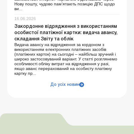
Нову пошту, чудово пам’ятають позицію ДПС щодо
ви...
16.06.2026
Закордонне відрядження з використанням
особистої платіжної картки: видача авансу,
складання Звіту та облік
Видача авансу на відрядження за кордоном з
використанням електронних платіжних засобів
(платіжних карток) на сьогодні – найбільш зручний і
широко застосовуваний варіант. У статті розглянемо
особливості обліку витрат на відрядження у разі,
якщо аванс перерахований на особисту платіжну
картку пр...
До усіх новин