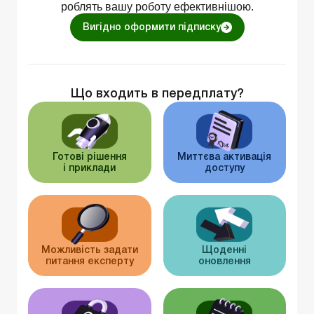
роблять вашу роботу ефективнішою.
Вигідно оформити підписку
Що входить в передплату?
Готові рішення
Миттєва активація
і приклади
доступу
Можливість задати
Щоденні
питання експерту
оновлення