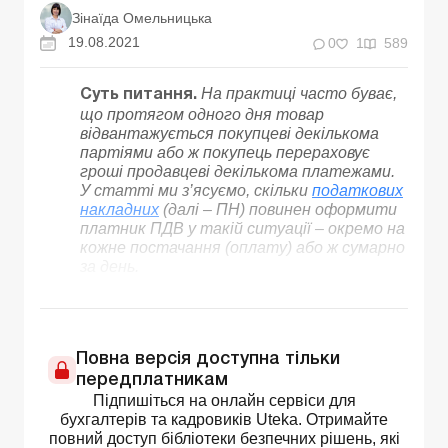
Зінаїда Омельницька
19.08.2021
0
1
589
На практиці часто буває,
Суть питання.
що протягом одного дня товар
відвантажується покупцеві декількома
партіями або ж покупець перераховує
гроші продавцеві декількома платежами.
У статті ми з’ясуємо, скільки
податкових
накладних
(далі – ПН) повинен оформити
платник ПДВ у такій ситуації – окремо на
кожне постачання (оплату) або ж сумарно
за день.
Повна версія доступна тільки
передплатникам
Підпишіться на онлайн сервіси для
бухгалтерів та кадровиків Uteka. Отримайте
повний доступ бібліотеки безпечних рішень, які