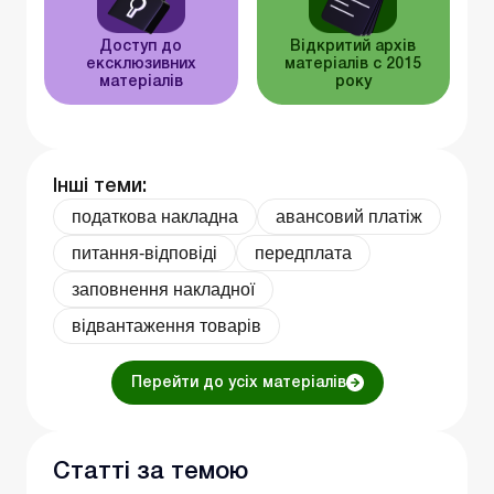
Доступ до
Відкритий архів
ексклюзивних
матеріалів c 2015
матеріалів
року
Інші теми:
податкова накладна
авансовий платіж
питання-відповіді
передплата
заповнення накладної
відвантаження товарів
Перейти до усіх матеріалів
Статті за темою