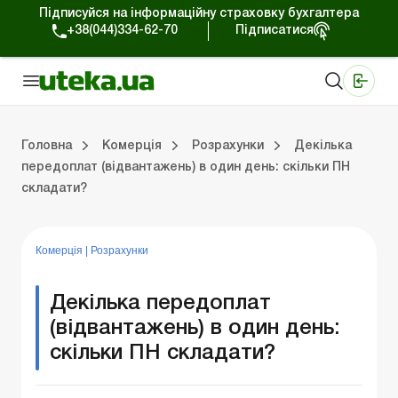
Підписуйся на інформаційну страховку бухгалтера
+38(044)334-62-70
Підписатися
Медичні КНП
Online видання «Баланс»
Online видання «Баланс-Агро»
Online бібліотека «Баланс»
Портал Баланс-Бюджет
Сервіси Баланс-Бюджет
Свiт позитива
Робота з приватними підприємцями
Господарські операції
Юридичні консультації
Спецвипуски для комерційних підприємств
Блог редакції Uteka-Комерція
Зо
Об
Сх
Головна
Комерція
Розрахунки
Декілька
передоплат (відвантажень) в один день: скільки ПН
складати?
дприємцями
ації
риємств
Зовнішньоекономічна діяльність
Облік, податки та звiтнiсть
Схеми бухгалтерських проводок
Школа бухгалтера: просто про облік
Фінансовий аудит
Приватний підприєме
Інструкції для роботи
Комерція
|
Розрахунки
Декілька передоплат
(відвантажень) в один день:
скільки ПН складати?