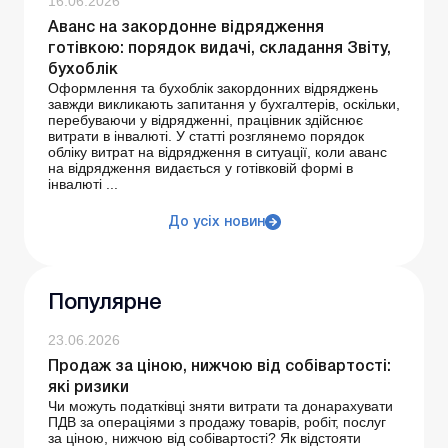
16.06.2026
Аванс на закордонне відрядження
готівкою: порядок видачі, складання Звіту,
бухоблік
Оформлення та бухоблік закордонних відряджень
завжди викликають запитання у бухгалтерів, оскільки,
перебуваючи у відрядженні, працівник здійснює
витрати в інвалюті. У статті розглянемо порядок
обліку витрат на відрядження в ситуації, коли аванс
на відрядження видається у готівковій формі в
інвалюті ...
До усіх новин
Популярне
23.06.2026
Продаж за ціною, нижчою від собівартості:
які ризики
Чи можуть податківці зняти витрати та донарахувати
ПДВ за операціями з продажу товарів, робіт, послуг
за ціною, нижчою від собівартості? Як відстояти