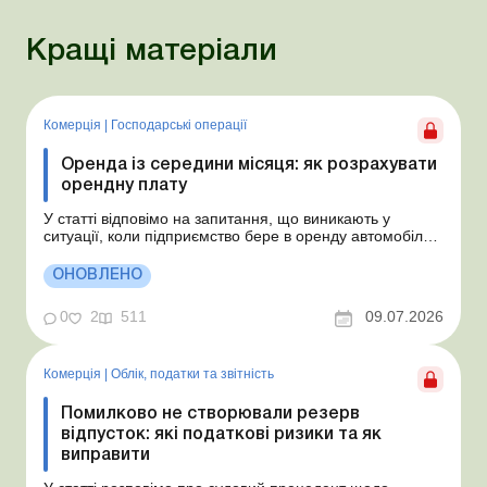
Кращі матеріали
Комерція
|
Господарські операції
Оренда із середини місяця: як розрахувати
орендну плату
У статті відповімо на запитання, що виникають у
ситуації, коли підприємство бере в оренду автомобіль у
фізособи за договором, який починає діяти із середини
місяця. Підприємство орендує у фізособи автомобіль з
ОНОВЛЕНО
15.07.2026. Згідно з умовами договору орендна плата
становить 4 000 грн на місяць. Виникла...
0
2
511
09.07.2026
Комерція
|
Облік, податки та звiтнiсть
Помилково не створювали резерв
відпусток: які податкові ризики та як
виправити