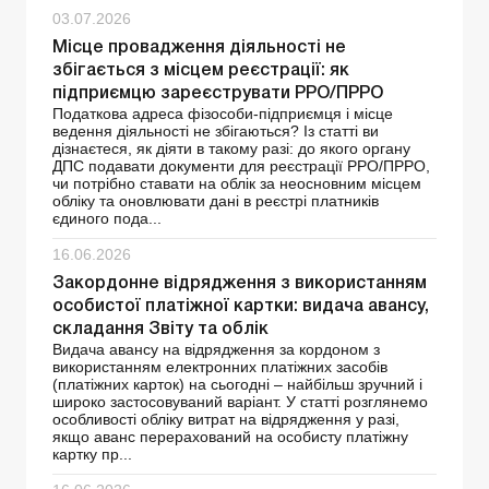
03.07.2026
Місце провадження діяльності не
збігається з місцем реєстрації: як
підприємцю зареєструвати РРО/ПРРО
Податкова адреса фізособи-підприємця і місце
ведення діяльності не збігаються? Із статті ви
дізнаєтеся, як діяти в такому разі: до якого органу
ДПС подавати документи для реєстрації РРО/ПРРО,
чи потрібно ставати на облік за неосновним місцем
обліку та оновлювати дані в реєстрі платників
єдиного пода...
16.06.2026
Закордонне відрядження з використанням
особистої платіжної картки: видача авансу,
складання Звіту та облік
Видача авансу на відрядження за кордоном з
використанням електронних платіжних засобів
(платіжних карток) на сьогодні – найбільш зручний і
широко застосовуваний варіант. У статті розглянемо
особливості обліку витрат на відрядження у разі,
якщо аванс перерахований на особисту платіжну
картку пр...