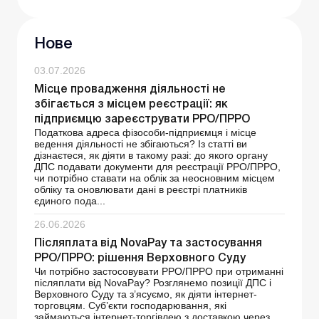
Нове
03.07.2026
Місце провадження діяльності не
збігається з місцем реєстрації: як
підприємцю зареєструвати РРО/ПРРО
Податкова адреса фізособи-підприємця і місце
ведення діяльності не збігаються? Із статті ви
дізнаєтеся, як діяти в такому разі: до якого органу
ДПС подавати документи для реєстрації РРО/ПРРО,
чи потрібно ставати на облік за неосновним місцем
обліку та оновлювати дані в реєстрі платників
єдиного пода...
26.06.2026
Післяплата від NovaРay та застосування
РРО/ПРРО: рішення Верховного Суду
Чи потрібно застосовувати РРО/ПРРО при отриманні
післяплати від NovaPay? Розглянемо позиції ДПС і
Верховного Суду та з’ясуємо, як діяти інтернет-
торговцям. Суб’єкти господарювання, які
займаються інтернет-торгівлею з доставкою через