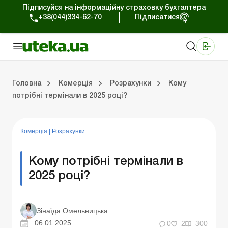
Підписуйся на інформаційну страховку бухгалтера
+38(044)334-62-70
Підписатися
Медичні КНП
Online видання «Баланс»
Online видання «Баланс-Агро»
Online бібліотека «Баланс»
Портал Баланс-Бюджет
Сервіси Баланс-Бюджет
Свiт позитива
Робота з приватними підприємцями
Господарські операції
Юридичні консультації
Спецвипуски для комерційних підприємств
Блог редакції Uteka-Комерція
Зо
Об
Сх
Головна
Комерція
Розрахунки
Кому
потрібні термінали в 2025 році?
дприємцями
ації
риємств
Зовнішньоекономічна діяльність
Облік, податки та звiтнiсть
Схеми бухгалтерських проводок
Школа бухгалтера: просто про облік
Фінансовий аудит
Приватний підприєме
Інструкції для роботи
Комерція
|
Розрахунки
Кому потрібні термінали в
2025 році?
Зінаїда Омельницька
06.01.2025
0
2
300