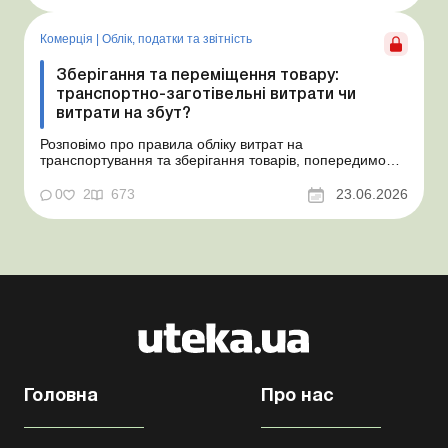
Проблемні витрати: податкові ризики та судова
практика Розуміємо ваші хвилювання через помилкове
неств...
Комерція
|
Облік, податки та звiтнiсть
Зберігання та переміщення товару:
транспортно-заготівельні витрати чи
витрати на збут?
Розповімо про правила обліку витрат на
транспортування та зберігання товарів, попередимо
про податкові ризики, надамо аргументи та
нормативне обґрунтування. Проблемні витрати:
0
2
673
23.06.2026
податкові ризики та судова практика Здавалось би, у
цьому питанні неоднозначності бути не може. Однак,
як свідчить судова пр...
Головна
Про нас