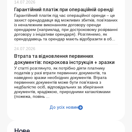
14.07.2026
Гарантійний платіж при операційній оренді
Гарантійний платіж під час операційної оренди – це
захист орендодавця від можливих збитків, пов’язаних
із неналежним виконанням договору оренди
орендарем (наприклад, при достроковому розірванні
договору з ініціативи орендаря). Розглянемо, як
орендодавець та орендар мають відобразити в об...
24.07.2026
Втрата та відновлення первинних
документів: покрокова інструкція + зразки
У статті розглянуто, як потрібно діяти платнику
податків у разі втрати первинних документів, та
наведено зразки необхідних документів. Втрата
первинних документів може бути пов’язана з
недбалістю осіб, відповідальних за зберігання
документів, крадіжкою, природними катаклізмами
(пожежа, повінь ...
До усіх новин
Нове