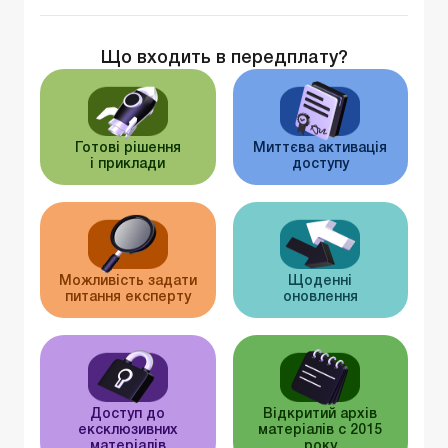
Що входить в передплату?
Готові рішення
Миттєва активація
і приклади
доступу
Можливість задати
Щоденні
питання експерту
оновлення
Доступ до
Відкритий архів
ексклюзивних
матеріалів c 2015
матеріалів
року