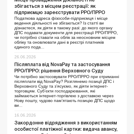
Місце провадження діяльності не
збігається з місцем реєстрації: як
підприємцю зареєструвати РРО/ПРРО
Податкова адреса фізособи-підприємця і місце
ведення діяльності не збігаються? Із статті ви
дізнаєтеся, як діяти в такому разі: до якого органу
ДПС подавати документи для реєстрації РРО/ПРРО,
чи потрібно ставати на облік за неосновним місцем
обліку та оновлювати дані в реєстрі платників
єдиного пода...
26.06.2026
Післяплата від NovaРay та застосування
РРО/ПРРО: рішення Верховного Суду
Чи потрібно застосовувати РРО/ПРРО при отриманні
післяплати від NovaPay? Розглянемо позиції ДПС і
Верховного Суду та з’ясуємо, як діяти інтернет-
торговцям. Суб’єкти господарювання, які
займаються інтернет-торгівлею з доставкою через
Нову пошту, чудово пам’ятають позицію ДПС щодо
ви...
16.06.2026
Закордонне відрядження з використанням
особистої платіжної картки: видача авансу,