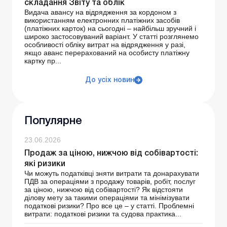
складання Звіту та облік
Видача авансу на відрядження за кордоном з
використанням електронних платіжних засобів
(платіжних карток) на сьогодні – найбільш зручний і
широко застосовуваний варіант. У статті розглянемо
особливості обліку витрат на відрядження у разі,
якщо аванс перерахований на особисту платіжну
картку пр...
До усіх новин
Популярне
23.06.2026
Продаж за ціною, нижчою від собівартості:
які ризики
Чи можуть податківці зняти витрати та донарахувати
ПДВ за операціями з продажу товарів, робіт, послуг
за ціною, нижчою від собівартості? Як відстояти
ділову мету за такими операціями та мінімізувати
податкові ризики? Про все це – у статті. Проблемні
витрати: податкові ризики та судова практика...