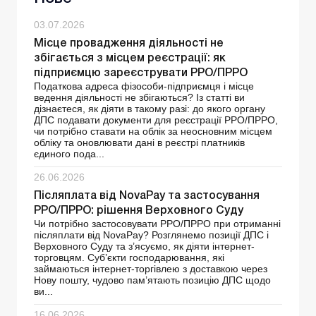
03.07.2026
Місце провадження діяльності не
збігається з місцем реєстрації: як
підприємцю зареєструвати РРО/ПРРО
Податкова адреса фізособи-підприємця і місце
ведення діяльності не збігаються? Із статті ви
дізнаєтеся, як діяти в такому разі: до якого органу
ДПС подавати документи для реєстрації РРО/ПРРО,
чи потрібно ставати на облік за неосновним місцем
обліку та оновлювати дані в реєстрі платників
єдиного пода...
26.06.2026
Післяплата від NovaРay та застосування
РРО/ПРРО: рішення Верховного Суду
Чи потрібно застосовувати РРО/ПРРО при отриманні
післяплати від NovaPay? Розглянемо позиції ДПС і
Верховного Суду та з’ясуємо, як діяти інтернет-
торговцям. Суб’єкти господарювання, які
займаються інтернет-торгівлею з доставкою через
Нову пошту, чудово пам’ятають позицію ДПС щодо
ви...
16.06.2026