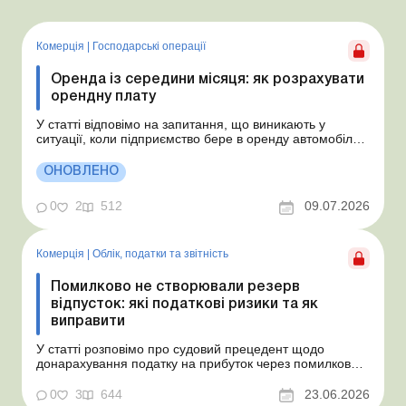
Комерція
|
Господарські операції
Оренда із середини місяця: як розрахувати
орендну плату
У статті відповімо на запитання, що виникають у
ситуації, коли підприємство бере в оренду автомобіль у
фізособи за договором, який починає діяти із середини
місяця. Підприємство орендує у фізособи автомобіль з
ОНОВЛЕНО
15.07.2026. Згідно з умовами договору орендна плата
становить 4 000 грн на місяць. Виникла...
0
2
512
09.07.2026
Комерція
|
Облік, податки та звiтнiсть
Помилково не створювали резерв
відпусток: які податкові ризики та як
виправити
У статті розповімо про судовий прецедент щодо
донарахування податку на прибуток через помилково
не створене забезпечення на оплату відпусток і
надамо рекомендації, як мінімізувати податкові ризики.
0
3
644
23.06.2026