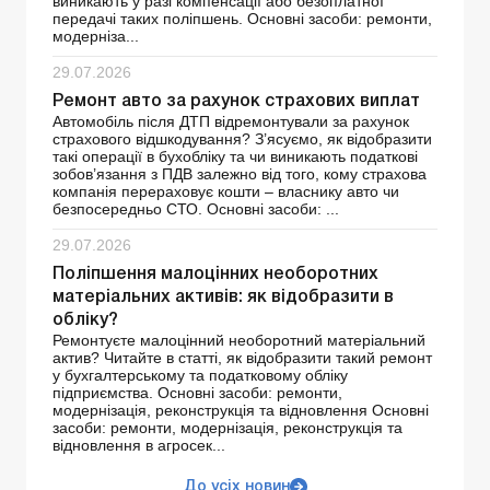
виникають у разі компенсації або безоплатної
передачі таких поліпшень. Основні засоби: ремонти,
модерніза...
29.07.2026
Ремонт авто за рахунок страхових виплат
Автомобіль після ДТП відремонтували за рахунок
страхового відшкодування? З’ясуємо, як відобразити
такі операції в бухобліку та чи виникають податкові
зобов’язання з ПДВ залежно від того, кому страхова
компанія перераховує кошти – власнику авто чи
безпосередньо СТО. Основні засоби: ...
29.07.2026
Поліпшення малоцінних необоротних
матеріальних активів: як відобразити в
обліку?
Ремонтуєте малоцінний необоротний матеріальний
актив? Читайте в статті, як відобразити такий ремонт
у бухгалтерському та податковому обліку
підприємства. Основні засоби: ремонти,
модернізація, реконструкція та відновлення Основні
засоби: ремонти, модернізація, реконструкція та
відновлення в агросек...
До усіх новин