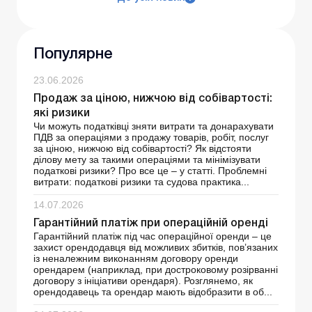
Популярне
23.06.2026
Продаж за ціною, нижчою від собівартості:
які ризики
Чи можуть податківці зняти витрати та донарахувати
ПДВ за операціями з продажу товарів, робіт, послуг
за ціною, нижчою від собівартості? Як відстояти
ділову мету за такими операціями та мінімізувати
податкові ризики? Про все це – у статті. Проблемні
витрати: податкові ризики та судова практика...
14.07.2026
Гарантійний платіж при операційній оренді
Гарантійний платіж під час операційної оренди – це
захист орендодавця від можливих збитків, пов’язаних
із неналежним виконанням договору оренди
орендарем (наприклад, при достроковому розірванні
договору з ініціативи орендаря). Розглянемо, як
орендодавець та орендар мають відобразити в об...