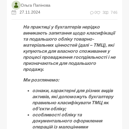
Ольга Папінова
27.11.2024
0
3
746
На практиці у бухгалтерів нерідко
виникають запитання щодо класифікації
та подальшого обліку товарно-
матеріальних цінностей (далі – ТМЦ), які
купуються для власного споживання у
процесі провадження госпдіяльності і не
призначаються для подальшого
продажу.
Ми розглянемо:
ознаки, характерні для різних видів
активів, які допоможуть бухгалтеру
правильно класифікувати ТМЦ як
об’єкти обліку;
особливості обліку та
документального оформлення
операцій із малоцінними