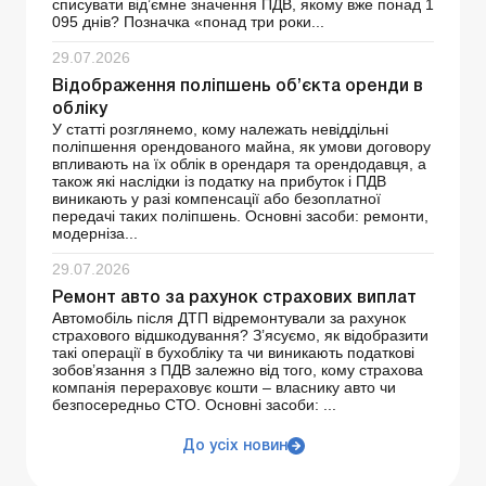
списувати від’ємне значення ПДВ, якому вже понад 1
095 днів? Позначка «понад три роки...
29.07.2026
Відображення поліпшень об’єкта оренди в
обліку
У статті розглянемо, кому належать невіддільні
поліпшення орендованого майна, як умови договору
впливають на їх облік в орендаря та орендодавця, а
також які наслідки із податку на прибуток і ПДВ
виникають у разі компенсації або безоплатної
передачі таких поліпшень. Основні засоби: ремонти,
модерніза...
29.07.2026
Ремонт авто за рахунок страхових виплат
Автомобіль після ДТП відремонтували за рахунок
страхового відшкодування? З’ясуємо, як відобразити
такі операції в бухобліку та чи виникають податкові
зобов’язання з ПДВ залежно від того, кому страхова
компанія перераховує кошти – власнику авто чи
безпосередньо СТО. Основні засоби: ...
До усіх новин