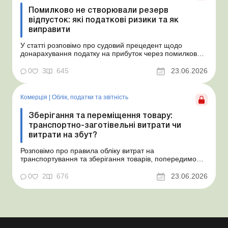
Помилково не створювали резерв
відпусток: які податкові ризики та як
виправити
У статті розповімо про судовий прецедент щодо
донарахування податку на прибуток через помилково
не створене забезпечення на оплату відпусток і
надамо рекомендації, як мінімізувати податкові ризики.
0
3
645
23.06.2026
Проблемні витрати: податкові ризики та судова
практика Розуміємо ваші хвилювання через помилкове
неств...
Комерція
|
Облік, податки та звiтнiсть
Зберігання та переміщення товару:
транспортно-заготівельні витрати чи
витрати на збут?
Розповімо про правила обліку витрат на
транспортування та зберігання товарів, попередимо
про податкові ризики, надамо аргументи та
нормативне обґрунтування. Проблемні витрати:
0
2
676
23.06.2026
податкові ризики та судова практика Здавалось би, у
цьому питанні неоднозначності бути не може. Однак,
як свідчить судова пр...