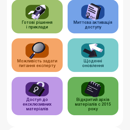
Готові рішення
Миттєва активація
і приклади
доступу
Можливість задати
Щоденні
питання експерту
оновлення
Доступ до
Відкритий архів
ексклюзивних
матеріалів c 2015
матеріалів
року