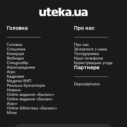
Головна
Про нас
Головна
Про нас
Спецтема
Зв'язатися з нами
Комерція
Техпідтримка
Вебінари
Наші телефони
Спецрозбір
Користувацька угода
Агропорадники
Партнери
Агро
Кадровик
Медичні КНП
Depositphotos
Реальна бухгалтерія
Новини
Online видання «Баланс»
Online видання «Баланс-
Агро»
Online бібліотека «Баланс»
Мітки