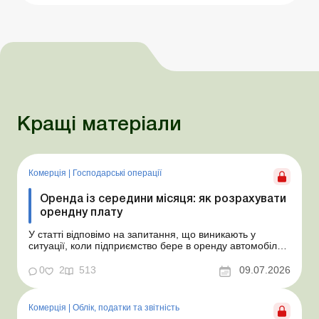
Кращі матеріали
Комерція
|
Господарські операції
Оренда із середини місяця: як розрахувати
орендну плату
У статті відповімо на запитання, що виникають у
ситуації, коли підприємство бере в оренду автомобіль у
фізособи за договором, який починає діяти із середини
місяця. Підприємство орендує у фізособи автомобіль з
0
2
513
09.07.2026
15.07.2026. Згідно з умовами договору орендна плата
становить 4 000 грн на місяць. Виникла...
Комерція
|
Облік, податки та звiтнiсть