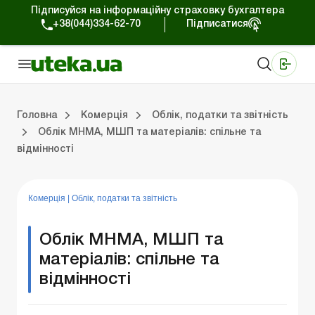
Підписуйся на інформаційну страховку бухгалтера
+38(044)334-62-70
Підписатися
Медичні КНП
Online видання «Баланс»
Online видання «Баланс-Агро»
Online бібліотека «Баланс»
Портал Баланс-Бюджет
Сервіси Баланс-Бюджет
Свiт позитива
Робота з приватними підприємцями
Господарські операції
Юридичні консультації
Спецвипуски для комерційних підприємств
Блог редакції Uteka-Комерція
Зо
Об
Сх
Головна
Комерція
Облік, податки та звiтнiсть
Облік МНМА, МШП та матеріалів: спільне та
відмінності
дприємцями
ації
риємств
Зовнішньоекономічна діяльність
Облік, податки та звiтнiсть
Схеми бухгалтерських проводок
Школа бухгалтера: просто про облік
Фінансовий аудит
Приватний підприєме
Інструкції для роботи
Комерція
|
Облік, податки та звiтнiсть
Облік МНМА, МШП та
матеріалів: спільне та
відмінності