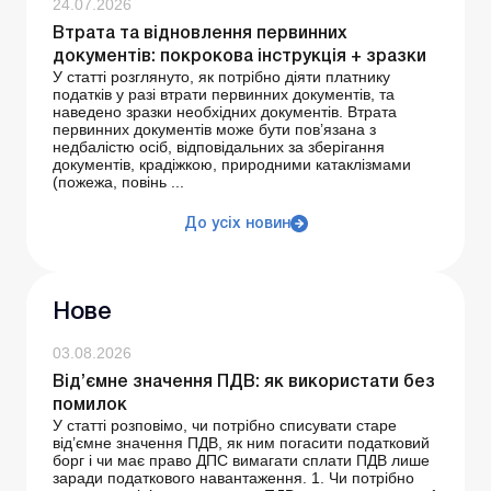
24.07.2026
Втрата та відновлення первинних
документів: покрокова інструкція + зразки
У статті розглянуто, як потрібно діяти платнику
податків у разі втрати первинних документів, та
наведено зразки необхідних документів. Втрата
первинних документів може бути пов’язана з
недбалістю осіб, відповідальних за зберігання
документів, крадіжкою, природними катаклізмами
(пожежа, повінь ...
До усіх новин
Нове
03.08.2026
Від’ємне значення ПДВ: як використати без
помилок
У статті розповімо, чи потрібно списувати старе
від’ємне значення ПДВ, як ним погасити податковий
борг і чи має право ДПС вимагати сплати ПДВ лише
заради податкового навантаження. 1. Чи потрібно