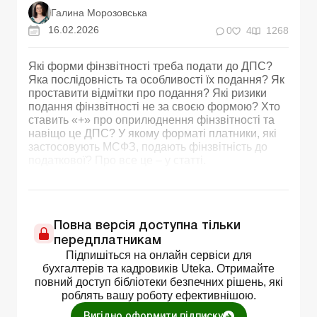
Галина Морозовська
16.02.2026
0
4
1268
Які форми фінзвітності треба подати до ДПС?
Яка послідовність та особливості їх подання? Як
проставити відмітки про подання? Які ризики
подання фінзвітності не за своєю формою? Хто
ставить «+» про оприлюднення фінзвітності та
навіщо це ДПС? У якому форматі платники, які
застосовують МСФЗ, подають фінзвітність до
податкової? Про все це – у статті.
Повна версія доступна тільки
передплатникам
Підпишіться на онлайн сервіси для
бухгалтерів та кадровиків Uteka. Отримайте
повний доступ бібліотеки безпечних рішень, які
роблять вашу роботу ефективнішою.
Вигідно оформити підписку