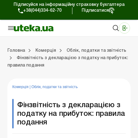
Підписуйся на інформаційну страховку бухгалтера
+38(044)334-62-70
Підписатися
Медичні КНП
Online видання «Баланс»
Online видання «Баланс-Агро»
Online бібліотека «Баланс»
Портал Баланс-Бюджет
Сервіси Баланс-Бюджет
Свiт позитива
Робота з приватними підприємцями
Господарські операції
Юридичні консультації
Спецвипуски для комерційних підприємств
Блог редакції Uteka-Комерція
Зо
Об
Сх
Головна
Комерція
Облік, податки та звiтнiсть
Фінзвітність з декларацією з податку на прибуток:
правила подання
дприємцями
ації
риємств
Зовнішньоекономічна діяльність
Облік, податки та звiтнiсть
Схеми бухгалтерських проводок
Школа бухгалтера: просто про облік
Фінансовий аудит
Приватний підприєме
Інструкції для роботи
Комерція
|
Облік, податки та звiтнiсть
Фінзвітність з декларацією з
податку на прибуток: правила
подання