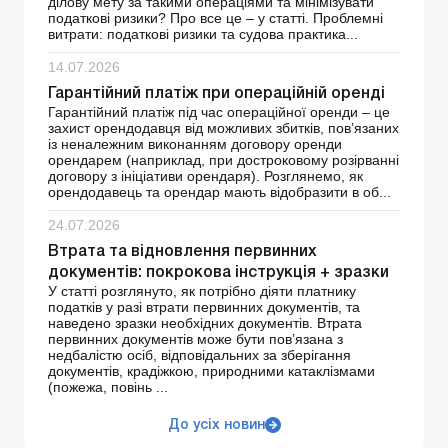
ділову мету за такими операціями та мінімізувати
податкові ризики? Про все це – у статті. Проблемні
витрати: податкові ризики та судова практика...
14.07.2026
Гарантійний платіж при операційній оренді
Гарантійний платіж під час операційної оренди – це
захист орендодавця від можливих збитків, пов’язаних
із неналежним виконанням договору оренди
орендарем (наприклад, при достроковому розірванні
договору з ініціативи орендаря). Розглянемо, як
орендодавець та орендар мають відобразити в об...
24.07.2026
Втрата та відновлення первинних
документів: покрокова інструкція + зразки
У статті розглянуто, як потрібно діяти платнику
податків у разі втрати первинних документів, та
наведено зразки необхідних документів. Втрата
первинних документів може бути пов’язана з
недбалістю осіб, відповідальних за зберігання
документів, крадіжкою, природними катаклізмами
(пожежа, повінь ...
До усіх новин