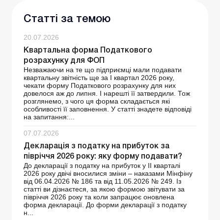
Статті за темою
20.07.2026
Квартальна форма Податкового
розрахунку для ФОП
Незважаючи на те що підприємці мали подавати
квартальну звітність ще за І квартал 2026 року,
чекати форму Податкового розрахунку для них
довелося аж до липня. І нарешті її затвердили. Тож
розглянемо, з чого ця форма складається які
особливості її заповнення. У статті знадете відповіді
на запитання:...
07.07.2026
Декларація з податку на прибуток за
півріччя 2026 року: яку форму подавати?
До декларації з податку на прибуток у ІІ кварталі
2026 року двічі вносилися зміни – наказами Мінфіну
від 06.04.2026 № 186 та від 11.05.2026 № 249. Із
статті ви дізнаєтеся, за якою формою звітувати за
півріччя 2026 року та коли запрацює оновлена
форма декларації. До форми декларації з податку
н...