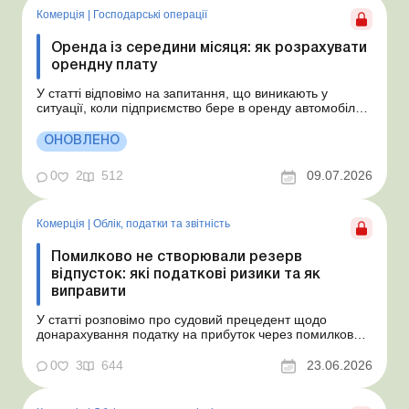
Комерція
|
Господарські операції
Оренда із середини місяця: як розрахувати
орендну плату
У статті відповімо на запитання, що виникають у
ситуації, коли підприємство бере в оренду автомобіль у
фізособи за договором, який починає діяти із середини
місяця. Підприємство орендує у фізособи автомобіль з
ОНОВЛЕНО
15.07.2026. Згідно з умовами договору орендна плата
становить 4 000 грн на місяць. Виникла...
0
2
512
09.07.2026
Комерція
|
Облік, податки та звiтнiсть
Помилково не створювали резерв
відпусток: які податкові ризики та як
виправити
У статті розповімо про судовий прецедент щодо
донарахування податку на прибуток через помилково
не створене забезпечення на оплату відпусток і
надамо рекомендації, як мінімізувати податкові ризики.
0
3
644
23.06.2026
Проблемні витрати: податкові ризики та судова
практика Розуміємо ваші хвилювання через помилкове
неств...