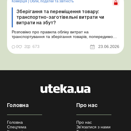
Комерція
|
Облік, податки та звiтнiсть
Зберігання та переміщення товару:
транспортно-заготівельні витрати чи
витрати на збут?
Розповімо про правила обліку витрат на
транспортування та зберігання товарів, попередимо
про податкові ризики, надамо аргументи та
нормативне обґрунтування. Проблемні витрати:
0
2
673
23.06.2026
податкові ризики та судова практика Здавалось би, у
цьому питанні неоднозначності бути не може. Однак,
як свідчить судова пр...
Головна
Про нас
Головна
Про нас
Спецтема
Зв'язатися з нами