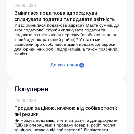
08.06.2026
Змінилася податкова адреса: куди
сплачувати податки та подавати звітність
У вас змінилася податкова адреса? Маєте сумнів, до
якої податкової служби сплачувати податки та
подавати звітність після переїзду (особливо якщо це
інший адміністративний район)? У статті ми
розповіли про особливості зміни податкової адреси
для юридичних осіб і підприємців, а також пояснили,
як діят...
До усіх новин
Популярне
23.06.2026
Продаж за ціною, нижчою від собівартості:
які ризики
Чи можуть податківці зняти витрати та донарахувати
ПДВ за операціями з продажу товарів, робіт, послуг
за ціною, нижчою від собівартості? Як відстояти