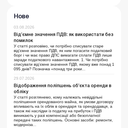
Нове
03.08.2026
Від’ємне значення ПДВ: як використати без
помилок
У статті розповімо, чи потрібно списувати старе
від’ємне значення ПДВ, як ним погасити податковий
борг і чи має право ДПС вимагати сплати ПДВ лише
заради податкового навантаження. 1. Чи потрібно
списувати від’ємне значення ПДВ, якому вже понад 1
095 днів? Позначка «понад три роки...
29.07.2026
Відображення поліпшень об’єкта оренди в
обліку
У статті розглянемо, кому належать невіддільні
поліпшення орендованого майна, як умови договору
впливають на їх облік в орендаря та орендодавця, а
також які наслідки із податку на прибуток і ПДВ
виникають у разі компенсації або безоплатної
передачі таких поліпшень. Основні засоби: ремонти,
модерніза...