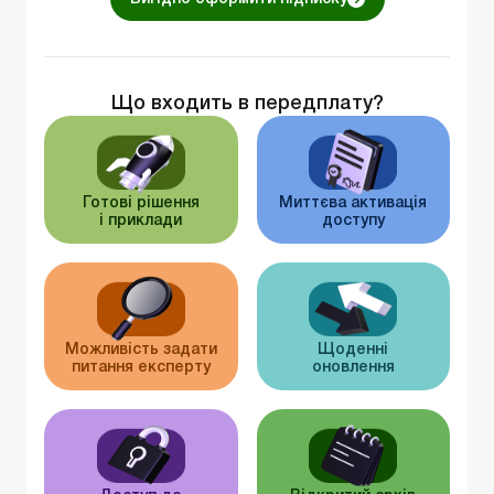
Що входить в передплату?
Готові рішення
Миттєва активація
і приклади
доступу
Можливість задати
Щоденні
питання експерту
оновлення