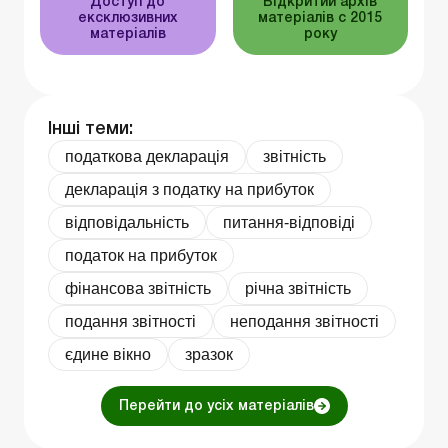
Доступ до
Відкритий архів
ексклюзивних
матеріалів c 2015
матеріалів
року
Інші теми:
податкова декларація
звітність
декларація з податку на прибуток
відповідальність
питання-відповіді
податок на прибуток
фінансова звітність
річна звітність
подання звітності
неподання звітності
єдине вікно
зразок
Перейти до усіх матеріалів